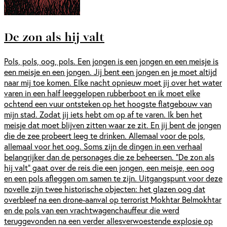
De zon als hij valt
Pols, pols, oog, pols. Een jongen is een jongen en een meisje is
een meisje en een jongen. Jij bent een jongen en je moet altijd
naar mij toe komen. Elke nacht opnieuw moet jij over het water
varen in een half leeggelopen rubberboot en ik moet elke
ochtend een vuur ontsteken op het hoogste flatgebouw van
mijn stad. Zodat jij iets hebt om op af te varen. Ik ben het
meisje dat moet blijven zitten waar ze zit. En jij bent de jongen
die de zee probeert leeg te drinken. Allemaal voor de pols,
allemaal voor het oog. Soms zijn de dingen in een verhaal
belangrijker dan de personages die ze beheersen. "De zon als
hij valt" gaat over de reis die een jongen, een meisje, een oog
en een pols afleggen om samen te zijn. Uitgangspunt voor deze
novelle zijn twee historische objecten: het glazen oog dat
overbleef na een drone-aanval op terrorist Mokhtar Belmokhtar
en de pols van een vrachtwagenchauffeur die werd
teruggevonden na een verder allesverwoestende explosie op