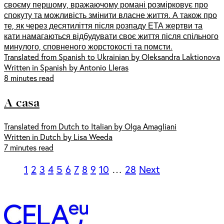
своєму першому, вражаючому романі розмірковує про
спокуту та можливість змінити власне життя. А також про
те, як через десятиліття після розпаду ЕТА жертви та
кати намагаються відбудувати своє життя після спільного
минулого, сповненого жорстокості та помсти.
Translated from Spanish to Ukrainian by Oleksandra Laktionova
Written in Spanish by Antonio Lleras
8 minutes read
A casa
Translated from Dutch to Italian by Olga Amagliani
Written in Dutch by Lisa Weeda
7 minutes read
1
2
3
4
5
6
7
8
9
10
…
28
Next