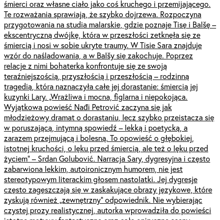
śmierci oraz własne ciało jako coś kruchego i przemijającego.
Te rozważania sprawiają, że szybko dojrzewa. Rozpoczyna
przygotowania na studia malarskie, gdzie poznaje Tisę i Balšę –
ekscentryczną dwójkę, która w przeszłości zetknęła się ze
śmiercią i nosi w sobie ukryte traumy. W Tisie Sara znajduje
wzór do naśladowania, a w Balšy się zakochuje. Poprzez
relacje z nimi bohaterka konfrontuje się ze swoją
teraźniejszością, przyszłością i przeszłością – rodzinną
tragedią, która naznaczyła całe jej dorastanie: śmiercią jej
kuzynki Lary. „Wrażliwa i mocna, figlarna i niepokojąca.
Wyjątkowa powieść Nađi Petrović zaczyna się jak
młodzieżowy dramat o dorastaniu, lecz szybko przeistacza się
w poruszającą, intymną spowiedź – lekką i poetycką, a
zarazem przejmującą i bolesną. To opowieść o głębokiej,
istotnej kruchości, o lęku przed śmiercią, ale też o lęku przed
życiem” – Srdan Golubović. Narracja Sary, dygresyjna i często
zabarwiona lekkim, autoironicznym humorem, nie jest
stereotypowym literackim głosem nastolatki. Jej dygresje
często zagęszczają się w zaskakujące obrazy językowe, które
zyskują również „zewnętrzny” odpowiednik. Nie wybierając
czystej prozy realistycznej, autorka wprowadziła do powieści