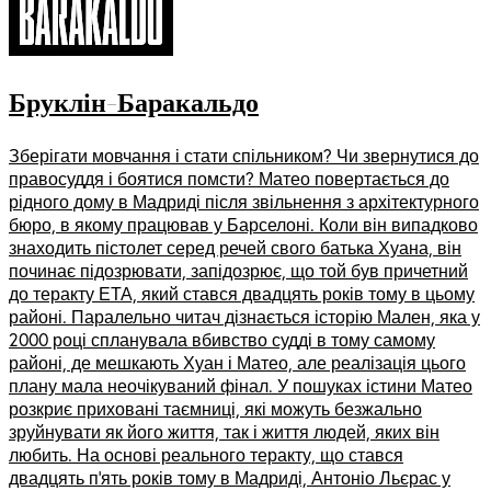
Бруклін-Баракальдо
Зберігати мовчання і стати спільником? Чи звернутися до
правосуддя і боятися помсти? Матео повертається до
рідного дому в Мадриді після звільнення з архітектурного
бюро, в якому працював у Барселоні. Коли він випадково
знаходить пістолет серед речей свого батька Хуана, він
починає підозрювати, запідозрює, що той був причетний
до теракту ЕТА, який стався двадцять років тому в цьому
районі. Паралельно читач дізнається історію Мален, яка у
2000 році спланувала вбивство судді в тому самому
районі, де мешкають Хуан і Матео, але реалізація цього
плану мала неочікуваний фінал. У пошуках істини Матео
розкриє приховані таємниці, які можуть безжально
зруйнувати як його життя, так і життя людей, яких він
любить. На основі реального теракту, що стався
двадцять п’ять років тому в Мадриді, Антоніо Льєрас у