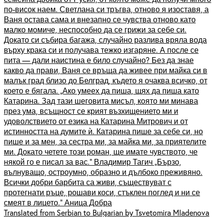
по-висок наем. Светлана си тръгва, отново я изоставя, а
Ваня остава сама и внезапно се чувства отново като
малко момиче, неспособно да се грижи за себе си.
Докато си събира багажа, случайно разлива вряла вода
върху крака си и получава тежко изгаряне. А после се
пита — дали наистина е било случайно? Без да знае
какво да прави, Ваня се връща да живее при майка си в
малък град близо до Белград, където я очаква всичко, от
което е бягала. „Ако умеех да пиша, щях да пиша като
Катарина. Зад тази шеговита мисъл, която ми минава
през ума, всъщност се крият възхищението ми и
удоволствието от езика на Катарина Митрович и от
истинността на думите ѝ. Катарина пише за себе си, но
пише и за мен, за сестра ми, за майка ми, за приятелите
ми. Докато четете този роман, ще имате чувството, че
някой го е писал за вас.“ Владимир Тагич „Бързо,
вълнуващо, остроумно, образно и дълбоко преживяно.
Всички добри барбита са живи, съществуват с
протегнати ръце, рошави коси, стъклен поглед и ни се
смеят в лицето.“ Аница Добра
Translated from Serbian to Bulgarian by Tsvetomira Mladenova