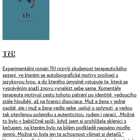
Tři!
Experimentální román Tři! rozvíjí zkušenost terapeutického
sezení, ve kterém se autobiografické motivy prolínají s
jazykovou hrou, a do kterého úmyslně vstupuje ta, která se
vyprávěním snaží znovu vynalézt sebe sama. Komentáře
terapeuta motivují cestu tohoto pátrání po identitě, vedoucího
stále hlouběji, až na hranici disociace. Muž a žena v jedné
osobě, ale i muž a žena vedle sebe, usilují o splynutí, a vedou
tak otevřenou polemiku s autenticitou, rodem i narací. „Možná
to bylo v babiččině spíži, když jsem si prohlížela sklenici s
kečupem, na kterém bylo na bílém podkladě napsáno modře:
jemný. Možná to byla jen ta schopnost všímat si detailů.“