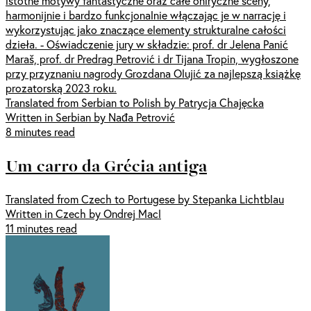
istotne motywy fantastyczne oraz całe oniryczne sceny,
harmonijnie i bardzo funkcjonalnie włączając je w narrację i
wykorzystując jako znaczące elementy strukturalne całości
dzieła. - Oświadczenie jury w składzie: prof. dr Jelena Panić
Maraš, prof. dr Predrag Petrović i dr Tijana Tropin, wygłoszone
przy przyznaniu nagrody Grozdana Olujić za najlepszą książkę
prozatorską 2023 roku.
Translated from Serbian to Polish by Patrycja Chajęcka
Written in Serbian by Nađa Petrović
8 minutes read
Um carro da Grécia antiga
Translated from Czech to Portugese by Stepanka Lichtblau
Written in Czech by Ondrej Macl
11 minutes read