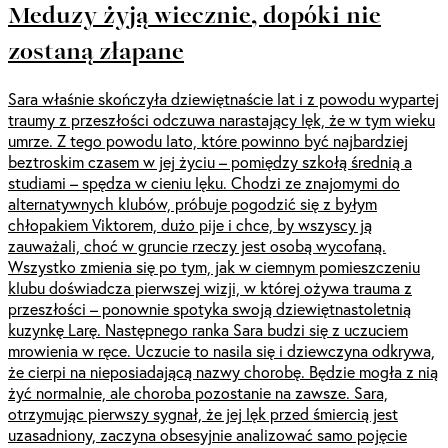
Meduzy żyją wiecznie, dopóki nie
zostaną złapane
Sara właśnie skończyła dziewiętnaście lat i z powodu wypartej
traumy z przeszłości odczuwa narastający lęk, że w tym wieku
umrze. Z tego powodu lato, które powinno być najbardziej
beztroskim czasem w jej życiu – pomiędzy szkołą średnią a
studiami – spędza w cieniu lęku. Chodzi ze znajomymi do
alternatywnych klubów, próbuje pogodzić się z byłym
chłopakiem Viktorem, dużo pije i chce, by wszyscy ją
zauważali, choć w gruncie rzeczy jest osobą wycofaną.
Wszystko zmienia się po tym, jak w ciemnym pomieszczeniu
klubu doświadcza pierwszej wizji, w której ożywa trauma z
przeszłości – ponownie spotyka swoją dziewiętnastoletnią
kuzynkę Larę. Następnego ranka Sara budzi się z uczuciem
mrowienia w ręce. Uczucie to nasila się i dziewczyna odkrywa,
że cierpi na nieposiadającą nazwy chorobę. Będzie mogła z nią
żyć normalnie, ale choroba pozostanie na zawsze. Sara,
otrzymując pierwszy sygnał, że jej lęk przed śmiercią jest
uzasadniony, zaczyna obsesyjnie analizować samo pojęcie