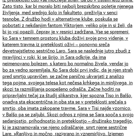
Zato tisto, kar bi moralo biti najbolj brezskrbno poletje njenega
življenja, med srednjo šolo in fakulteto, preživlja v senci
tesnobe. Z družbo hodi v alternativne klube, poskuša se
pobotati z nekdanjim fantom Viktorjem, veliko pije in si želi, da
bi jo vsi opazili, čeprav je v resnici zadržana. Vse se spremeni,
ko Sara v temnem prostoru kluba doživi svoje prvo videnje, v
katerem travma iz preteklosti oživi – ponovno sreča
devetnajstletno sestrično Laro. Sara se naslednje jutro zbudi z
mravljinci v roki, ki se širijo, in Sara odkrije, da ima
neimenovano bolezen, s katero bo normalno živela, vendar jo
bo za vedno spremljala. Ko Sara dobi prvi indic, da je njen strah
pred smrtjo upravičen, se začne panično ukvarjati z analizo
tega pojma, svojega telesa kot nečesa krhkega in minljivega, in
skozi ta razmišljanja pospešeno odrašča. Začne hoditi na
pripravljalni tečaj za študij slikarstva, kjer spozna Tiso in Balšo,
onadva sta ekscentrična in oba sta se v preteklosti srečala s
smrtjo, oba imata zakopane travme. Sara v Tisi najde vzornico,
v Balšo pa se zaljubi. Skozi odnos z njima se Sara sooča s svojo
sedanjostjo, prihodnostjo in preteklostjo – družinsko tragedijo,
ki je zaznamovala vse njeno odraščanje, smrt njene sestrične
Lare. »Ranljivo in močno, razigrano in vznemirljivo. Izjemen