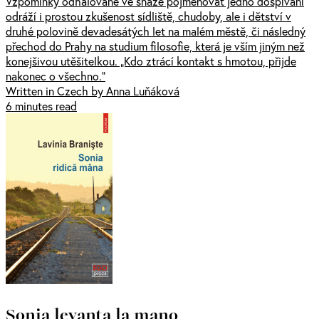
Vzpomínky odhalované ve snaze pojmenovat jedno dospívání
odráží i prostou zkušenost sídliště, chudoby, ale i dětství v
druhé polovině devadesátých let na malém městě, či následný
přechod do Prahy na studium filosofie, která je vším jiným než
konejšivou utěšitelkou. „Kdo ztrácí kontakt s hmotou, přijde
nakonec o všechno.“
Written in Czech by Anna Luňáková
6 minutes read
Sonia levanta la mano