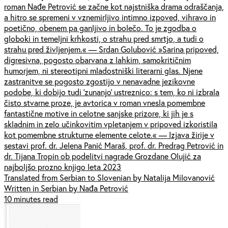
roman Nađe Petrović se začne kot najstniška drama odraščanja,
a hitro se spremeni v vznemirljivo intimno izpoved, vihravo in
poetično, obenem pa ganljivo in bolečo. To je zgodba o
globoki in temeljni krhkosti, o strahu pred smrtjo, a tudi o
strahu pred življenjem.« — Srdan Golubović »Sarina pripoved,
digresivna, pogosto obarvana z lahkim, samokritičnim
humorjem, ni stereotipni mladostniški literarni glas. Njene
zastranitve se pogosto zgostijo v nenavadne jezikovne
podobe, ki dobijo tudi 'zunanjo' ustreznico: s tem, ko ni izbrala
čisto stvarne proze, je avtorica v roman vnesla pomembne
fantastične motive in celotne sanjske prizore, ki jih je s
skladnim in zelo učinkovitim vpletanjem v pripoved izkoristila
kot pomembne strukturne elemente celote.« — Izjava žirije v
sestavi prof. dr. Jelena Panić Maraš, prof. dr. Predrag Petrović in
dr. Tijana Tropin ob podelitvi nagrade Grozdane Olujić za
najboljšo prozno knjigo leta 2023
Translated from Serbian to Slovenian by Natalija Milovanović
Written in Serbian by Nađa Petrović
10 minutes read