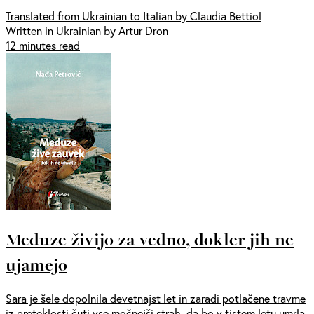
Translated from Ukrainian to Italian by Claudia Bettiol
Written in Ukrainian by Artur Dron
12 minutes read
Meduze živijo za vedno, dokler jih ne
ujamejo
Sara je šele dopolnila devetnajst let in zaradi potlačene travme
iz preteklosti čuti vse močnejši strah, da bo v tistem letu umrla.