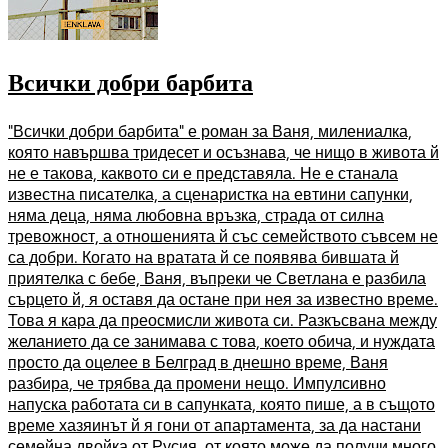
Всички добри барбита
"Всички добри барбита" е роман за Ваня, милениалка,
която навършва тридесет и осъзнава, че нищо в живота й
не е такова, каквото си е представяла. Не е станала
известна писателка, а сценаристка на евтини сапунки,
няма деца, няма любовна връзка, страда от силна
тревожност, а отношенията й със семейството съвсем не
са добри. Когато на вратата й се появява бившата й
приятелка с бебе, Ваня, въпреки че Светлана е разбила
сърцето й, я оставя да остане при нея за известно време.
Това я кара да преосмисли живота си. Разкъсвана между
желанието да се занимава с това, което обича, и нуждата
просто да оцелее в Белград в днешно време, Ваня
разбира, че трябва да промени нещо. Импулсивно
напуска работата си в сапунката, която пише, а в същото
време хазяинът й я гони от апартамента, за да настани
семейна двойка от Русия, от която може да получи много