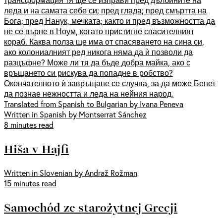
леда и на самата себе си; пред глада; пред смъртта на
Бога; пред Нанук, мечката; както и пред възможността да
не се върне в Ноум, когато пристигне спасителният
кораб. Каква полза ще има от спасяването на сина си,
ако колониалният ред никога няма да ѝ позволи да
разцъфне? Може ли тя да бъде добра майка, ако с
връщането си рискува да попадне в робство?
Окончателното ѝ завръщане се случва, за да може Бенет
да познае нежността и леда на нейния народ.
Translated from Spanish to Bulgarian by Ivana Peneva
Written in Spanish by Montserrat Sánchez
8 minutes read
Hiša v Hajfi
Written in Slovenian by Andraž Rožman
15 minutes read
Samochód ze starożytnej Grecji