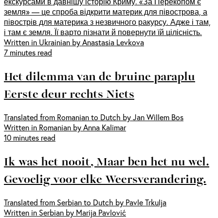
екскурсами в давнішу історію Криму. «За Перекопом є
земля» — це спроба відкрити материк для півострова, а
півострів для материка з незвичного ракурсу. Адже і там,
і там є земля. Її варто пізнати й повернути їй цілісність.
Written in Ukrainian by Anastasia Levkova
7 minutes read
Het dilemma van de bruine paraplu
Eerste deur rechts Niets
Translated from Romanian to Dutch by Jan Willem Bos
Written in Romanian by Anna Kalimar
10 minutes read
Ik was het nooit, Maar ben het nu wel.
Gevoelig voor elke Weersverandering.
Translated from Serbian to Dutch by Pavle Trkulja
Written in Serbian by Marija Pavlović