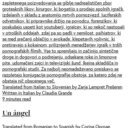
zapletenega poizvedovanja se giblje nadrealističen zbor
grotesknih likov: kirurgov, ki bogatijo s prodajo spolnih igračk,
izdelanih v skladu z anatomijo mrtvih pornozvezd, luciferskih
odvetnikov, ki pripravnike držijo na povodcu, forenzikov, ki
poskušajo uspeti kot youtuberji, igralcev, ki so nekoč nastopali
v otroških oddajah, zdaj pa so padli v nemilost, psihiatrov, ki
se med srečanji oblačijo v avokade, klepetavih vplivnic, ki
pretiravajo s kokainom, priliznjenih menedžerjev igralk v trdih
pornografskih filmih. Vse to spremljajo in začinijo sintetične
droge in dogovori o podrejanju, odsekane roke in limonove
pite, udomačeni zajci in televizijski šund, Ikeina skladišča in
pornografski studii. Za najbolj neomadeževano preiskavo se
razpletajo konjugacije pornografije obstoja, za katero zdaj ne
obstaja nič obscenega več.
Translated from Italian to Slovenian by Zarja Lampret Prešeren
Written in Italian by Claudia Grande
9 minutes read
Un ángel
Translated from Romanian to Spanish by Corina Oproae