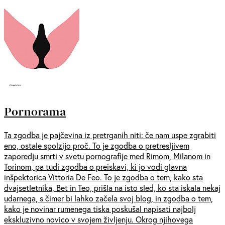
Pornorama
Ta zgodba je pajčevina iz pretrganih niti: če nam uspe zgrabiti
eno, ostale spolzijo proč. To je zgodba o pretresljivem
zaporedju smrti v svetu pornografije med Rimom, Milanom in
Torinom, pa tudi zgodba o preiskavi, ki jo vodi glavna
inšpektorica Vittoria De Feo. To je zgodba o tem, kako sta
dvajsetletnika, Bet in Teo, prišla na isto sled, ko sta iskala nekaj
udarnega, s čimer bi lahko začela svoj blog, in zgodba o tem,
kako je novinar rumenega tiska poskušal napisati najbolj
ekskluzivno novico v svojem življenju. Okrog njihovega