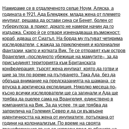
Намираме се в отдалеченото селце Ноум, Аляска, а
годината е 1921. Ада Блекджек, млада жена от племето
инупиат, решава да остави сина си Бенет, болен от
туберкулоза, в приют, докато не намери начин да го
издържа. Скоро ѝ се отваря изненадваща възможност:
кораб, идващ от Сиатъл. На борда му пътуват четирима
изследователи, с жажда за приключения и колониални
фантазии, както и котката Вик. Те се отправят към остров
Врангелия –последното убежище на мамутите–, за да
присъединят територията към Британската
конфедерация; търсят жена инупиат, която да готви и
шие за тях по време на пътуването. Така Ада, без да
обръща внимание на предсказанията на шамана, се
впуска в арктическа експедиция. Няколко месеца по-
късно всички изследователи ще са загинали и Ада ще
трябва да оцелее сама на Врангелия, единствено в
компанията на Вик. За да успее, тя ще трябва да
заприлича на Големия Север и да си възвърне
идентичността на жена от инупиатите, потъпкана от
години на колониализъм. По време на своята
трансформация тя ще се изправи пред дълбините на