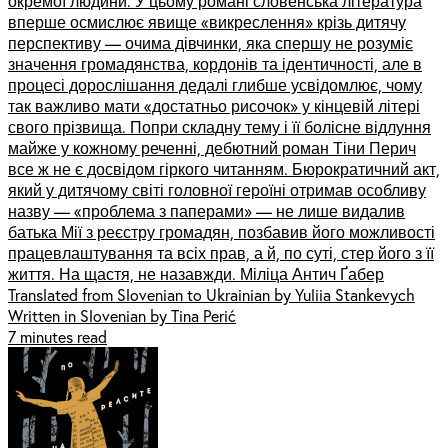
окремої людини. У цьому романі словенська література
вперше осмислює явище «викреслення» крізь дитячу
перспективу — очима дівчинки, яка спершу не розуміє
значення громадянства, кордонів та ідентичності, але в
процесі дорослішання дедалі глибше усвідомлює, чому
так важливо мати «достатньо рисочок» у кінцевій літері
свого прізвища. Попри складну тему і її болісне відлуння
майже у кожному реченні, дебютний роман Тіни Перич
все ж не є досвідом гіркого читанням. Бюрократичний акт,
який у дитячому світі головної героїні отримав особливу
назву — «проблема з паперами» — не лише видалив
батька Мії з реєстру громадян, позбавив його можливості
працевлаштування та всіх прав, а й, по суті, стер його з її
життя. На щастя, не назавжди. Міліца Антич Ґабер
Translated from Slovenian to Ukrainian by Yuliia Stankevych
Written in Slovenian by Tina Perić
7 minutes read