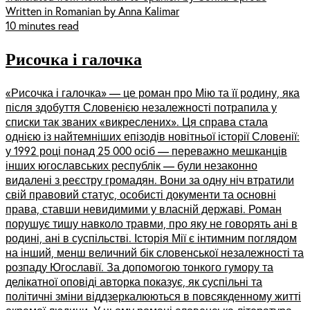
Written in Romanian by Anna Kalimar
10 minutes read
Рисочка і галочка
«Рисочка і галочка» — це роман про Мію та її родину, яка
після здобуття Словенією незалежності потрапила у
списки так званих «викреслених». Ця справа стала
однією із найтемніших епізодів новітньої історії Словенії:
у 1992 році понад 25 000 осіб — переважно мешканців
інших югославських республік — були незаконно
видалені з реєстру громадян. Вони за одну ніч втратили
свій правовий статус, особисті документи та основні
права, ставши невидимими у власній державі. Роман
порушує тишу навколо травми, про яку не говорять ані в
родині, ані в суспільстві. Історія Мії є інтимним поглядом
на інший, менш величний бік словенської незалежності та
розпаду Югославії. За допомогою тонкого гумору та
делікатної оповіді авторка показує, як суспільні та
політичні зміни віддзеркалюються в повсякденному житті