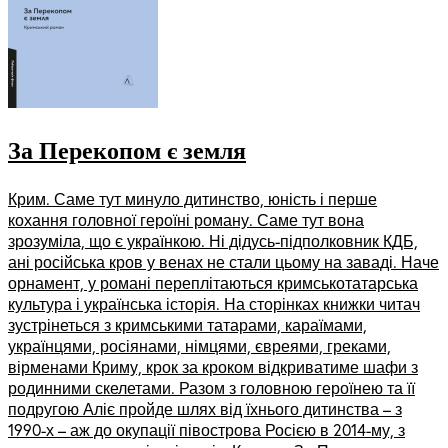
За Перекопом є земля
Крим. Саме тут минуло дитинство, юність і перше
кохання головної героїні роману. Саме тут вона
зрозуміла, що є українкою. Ні дідусь-підполковник КДБ,
ані російська кров у венах не стали цьому на заваді. Наче
орнамент, у романі переплітаються кримськотатарська
культура і українська історія. На сторінках книжки читач
зустрінеться з кримськими татарами, караїмами,
українцями, росіянами, німцями, євреями, греками,
вірменами Криму, крок за кроком відкриватиме шафи з
родинними скелетами. Разом з головною героїнею та її
подругою Аліє пройде шлях від їхнього дитинства – з
1990-х – аж до окупації півострова Росією в 2014-му, з