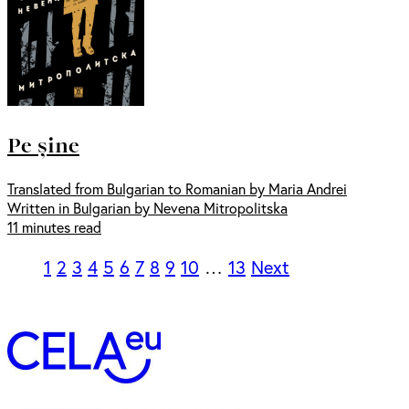
Pe șine
Translated from Bulgarian to Romanian by Maria Andrei
Written in Bulgarian by Nevena Mitropolitska
11 minutes read
1
2
3
4
5
6
7
8
9
10
…
13
Next