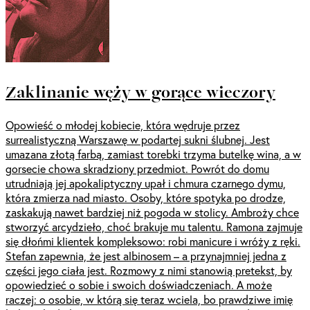
Zaklinanie węży w gorące wieczory
Opowieść o młodej kobiecie, która wędruje przez
surrealistyczną Warszawę w podartej sukni ślubnej. Jest
umazana złotą farbą, zamiast torebki trzyma butelkę wina, a w
gorsecie chowa skradziony przedmiot. Powrót do domu
utrudniają jej apokaliptyczny upał i chmura czarnego dymu,
która zmierza nad miasto. Osoby, które spotyka po drodze,
zaskakują nawet bardziej niż pogoda w stolicy. Ambroży chce
stworzyć arcydzieło, choć brakuje mu talentu. Ramona zajmuje
się dłońmi klientek kompleksowo: robi manicure i wróży z ręki.
Stefan zapewnia, że jest albinosem – a przynajmniej jedna z
części jego ciała jest. Rozmowy z nimi stanowią pretekst, by
opowiedzieć o sobie i swoich doświadczeniach. A może
raczej: o osobie, w którą się teraz wciela, bo prawdziwe imię