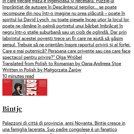
în care fiecare frază e ingenioasă și necesară. Puzzle-ul
împrăștiat de autoare în Descântecul șerpilor... se poate
recompune din nou într-o imagine nu prea plăcută – poate în
spiritul lui David Lynch, nu toate piesele încap ușor la locul lor,
poate ne rămâne în palmă portretul unui bărbat îmbrăcat în
negru într-o stație suburbană sau un ciob de oglindă. Dar prin
labirintul acestei povești trece un fir care ne ajută să găsim
sensul. Trebuie să ne orientăm înspre raportul privirii și al forței.
Care e mai puternică? Persoana care privește sau cea care face
spectacol pentru privire?” Olga Wróbel
Translated from Polish to Romanian by Oana-Andreea Stoe
Written in Polish by Małgorzata Żarów
10 minutes read
Bintje
Palazzoni di città di provincia, anni Novanta. Bintje cresce in
una famiglia lacerata. Suo padre congolese è un fanatico