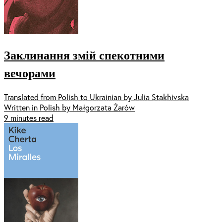
Заклинання змій спекотними
вечорами
Translated from Polish to Ukrainian by Julia Stakhivska
Written in Polish by Małgorzata Żarów
9 minutes read