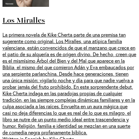
Los Miralles
La primera novela de Kike Cherta parte de una premisa tan
sugerente como original. Los Miralles, una atípica familia
valenciana, están convencidos de que el manzano que crece en
el patio de su alquería es de origen divino. De hecho, creen que
es el mismísimo Árbol del Bien y del Mal que aparece en la
Biblia, el mismo del que comieron Adán y Eva embaucados por
una serpiente parlanchina. Desde hace generaciones, tienen
una única misión: vigilarlo noche y día para que nadie vuelva a
probar jamás del fruto prohibido. En este sorprendente debut,
Kike Cherta indaga en las paradojas propias de cualquier
tradición, en las siempre complejas dinámicas familiares y en la
culpa asociada a las raíces. Envuelta en un aura mágica que
casi no deja diferencias lo que es real de lo que es milagro, el
libro se nutre de un punto medio ideal entre trascendencia y
humor. Religión, familia e identidad se mezclan en una suerte
de comedia negra profanamente bíblica.
Written in Spanish by Kike Cherta