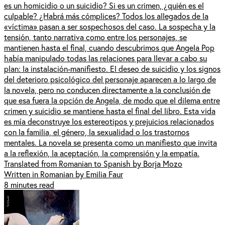
es un homicidio o un suicidio? Si es un crimen, ¿quién es el
culpable? ¿Habrá más cómplices? Todos los allegados de la
«víctima» pasan a ser sospechosos del caso. La sospecha y la
tensión, tanto narrativa como entre los personajes, se
mantienen hasta el final, cuando descubrimos que Angela Pop
había manipulado todas las relaciones para llevar a cabo su
plan: la instalación-manifiesto. El deseo de suicidio y los signos
del deterioro psicológico del personaje aparecen a lo largo de
la novela, pero no conducen directamente a la conclusión de
que esa fuera la opción de Angela, de modo que el dilema entre
crimen y suicidio se mantiene hasta el final del libro. Esta vida
es mía deconstruye los estereotipos y prejuicios relacionados
con la familia, el género, la sexualidad o los trastornos
mentales. La novela se presenta como un manifiesto que invita
a la reflexión, la aceptación, la comprensión y la empatía.
Translated from Romanian to Spanish by Borja Mozo
Written in Romanian by Emilia Faur
8 minutes read