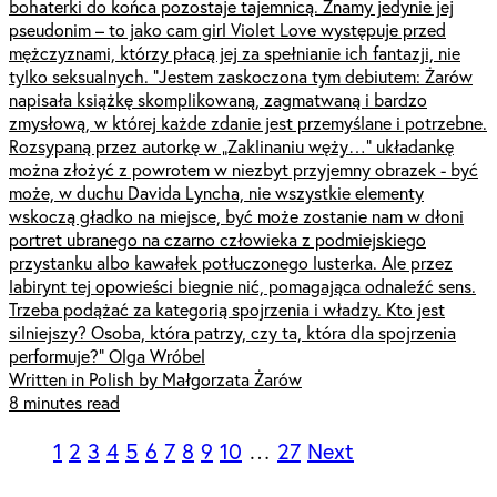
bohaterki do końca pozostaje tajemnicą. Znamy jedynie jej
pseudonim – to jako cam girl Violet Love występuje przed
mężczyznami, którzy płacą jej za spełnianie ich fantazji, nie
tylko seksualnych. “Jestem zaskoczona tym debiutem: Żarów
napisała książkę skomplikowaną, zagmatwaną i bardzo
zmysłową, w której każde zdanie jest przemyślane i potrzebne.
Rozsypaną przez autorkę w „Zaklinaniu węży…” układankę
można złożyć z powrotem w niezbyt przyjemny obrazek - być
może, w duchu Davida Lyncha, nie wszystkie elementy
wskoczą gładko na miejsce, być może zostanie nam w dłoni
portret ubranego na czarno człowieka z podmiejskiego
przystanku albo kawałek potłuczonego lusterka. Ale przez
labirynt tej opowieści biegnie nić, pomagająca odnaleźć sens.
Trzeba podążać za kategorią spojrzenia i władzy. Kto jest
silniejszy? Osoba, która patrzy, czy ta, która dla spojrzenia
performuje?” Olga Wróbel
Written in Polish by Małgorzata Żarów
8 minutes read
1
2
3
4
5
6
7
8
9
10
…
27
Next