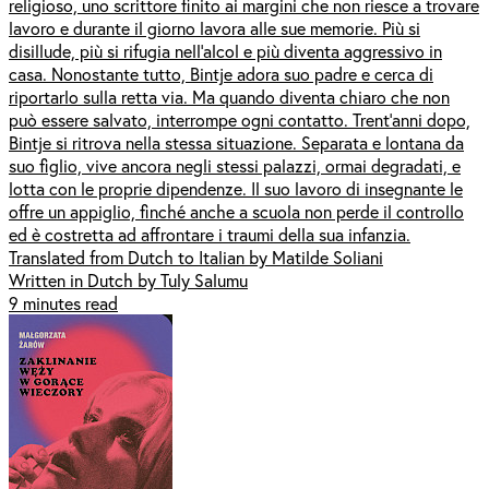
religioso, uno scrittore finito ai margini che non riesce a trovare
lavoro e durante il giorno lavora alle sue memorie. Più si
disillude, più si rifugia nell’alcol e più diventa aggressivo in
casa. Nonostante tutto, Bintje adora suo padre e cerca di
riportarlo sulla retta via. Ma quando diventa chiaro che non
può essere salvato, interrompe ogni contatto. Trent’anni dopo,
Bintje si ritrova nella stessa situazione. Separata e lontana da
suo figlio, vive ancora negli stessi palazzi, ormai degradati, e
lotta con le proprie dipendenze. Il suo lavoro di insegnante le
offre un appiglio, finché anche a scuola non perde il controllo
ed è costretta ad affrontare i traumi della sua infanzia.
Translated from Dutch to Italian by Matilde Soliani
Written in Dutch by Tuly Salumu
9 minutes read