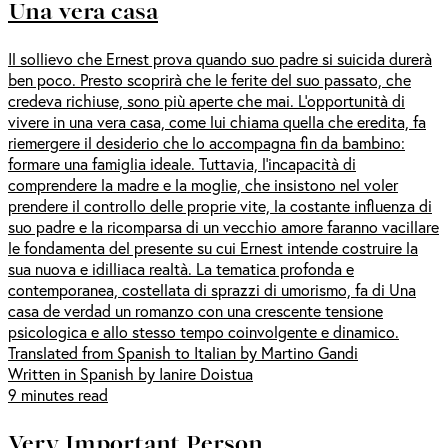
Una vera casa
Il sollievo che Ernest prova quando suo padre si suicida durerà
ben poco. Presto scoprirà che le ferite del suo passato, che
credeva richiuse, sono più aperte che mai. L’opportunità di
vivere in una vera casa, come lui chiama quella che eredita, fa
riemergere il desiderio che lo accompagna fin da bambino:
formare una famiglia ideale. Tuttavia, l’incapacità di
comprendere la madre e la moglie, che insistono nel voler
prendere il controllo delle proprie vite, la costante influenza di
suo padre e la ricomparsa di un vecchio amore faranno vacillare
le fondamenta del presente su cui Ernest intende costruire la
sua nuova e idilliaca realtà. La tematica profonda e
contemporanea, costellata di sprazzi di umorismo, fa di Una
casa de verdad un romanzo con una crescente tensione
psicologica e allo stesso tempo coinvolgente e dinamico.
Translated from Spanish to Italian by Martino Gandi
Written in Spanish by Ianire Doistua
9 minutes read
Very Important Person