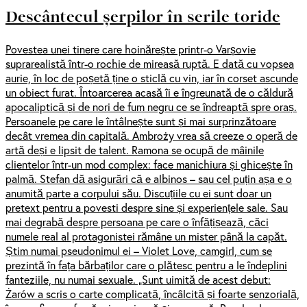
Descântecul șerpilor în serile toride
Povestea unei tinere care hoinărește printr-o Varșovie
suprarealistă într-o rochie de mireasă ruptă. E dată cu vopsea
aurie, în loc de poșetă ține o sticlă cu vin, iar în corset ascunde
un obiect furat. Întoarcerea acasă îi e îngreunată de o căldură
apocaliptică și de nori de fum negru ce se îndreaptă spre oraș.
Persoanele pe care le întâlnește sunt și mai surprinzătoare
decât vremea din capitală. Ambroży vrea să creeze o operă de
artă deși e lipsit de talent. Ramona se ocupă de mâinile
clientelor într-un mod complex: face manichiura și ghicește în
palmă. Stefan dă asigurări că e albinos – sau cel puțin așa e o
anumită parte a corpului său. Discuțiile cu ei sunt doar un
pretext pentru a povesti despre sine și experiențele sale. Sau
mai degrabă despre persoana pe care o înfățișează, căci
numele real al protagonistei rămâne un mister până la capăt.
Știm numai pseudonimul ei – Violet Love, camgirl, cum se
prezintă în fața bărbaților care o plătesc pentru a le îndeplini
fanteziile, nu numai sexuale. „Sunt uimită de acest debut:
Żarów a scris o carte complicată, încâlcită și foarte senzorială,