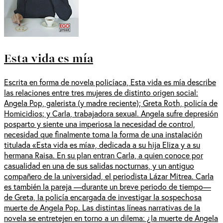
Esta vida es mía
Escrita en forma de novela policíaca, Esta vida es mía describe
las relaciones entre tres mujeres de distinto origen social:
Angela Pop, galerista (y madre reciente); Greta Roth, policía de
Homicidios; y Carla, trabajadora sexual. Angela sufre depresión
posparto y siente una imperiosa la necesidad de control,
necesidad que finalmente toma la forma de una instalación
titulada «Esta vida es mía», dedicada a su hija Eliza y a su
hermana Raisa. En su plan entran Carla, a quien conoce por
casualidad en una de sus salidas nocturnas, y un antiguo
compañero de la universidad, el periodista Lázar Mitrea. Carla
es también la pareja —durante un breve periodo de tiempo—
de Greta, la policía encargada de investigar la sospechosa
muerte de Angela Pop. Las distintas líneas narrativas de la
novela se entretejen en torno a un dilema: ¿la muerte de Angela