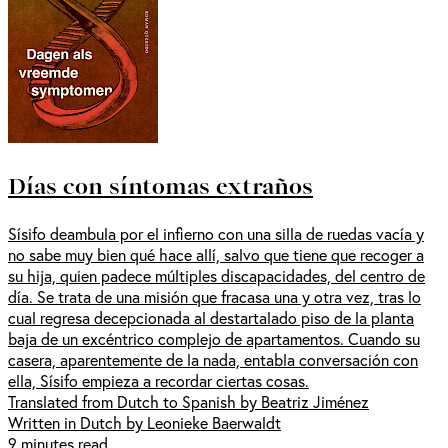
Días con síntomas extraños
Sísifo deambula por el infierno con una silla de ruedas vacía y
no sabe muy bien qué hace allí, salvo que tiene que recoger a
su hija, quien padece múltiples discapacidades, del centro de
día. Se trata de una misión que fracasa una y otra vez, tras lo
cual regresa decepcionada al destartalado piso de la planta
baja de un excéntrico complejo de apartamentos. Cuando su
casera, aparentemente de la nada, entabla conversación con
ella, Sísifo empieza a recordar ciertas cosas.
Translated from Dutch to Spanish by Beatriz Jiménez
Written in Dutch by Leonieke Baerwaldt
9 minutes read