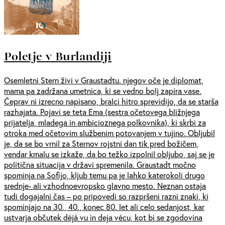
Poletje v Burlandiji
Osemletni Stern živi v Graustadtu. njegov oče je diplomat,
mama pa zadržana umetnica, ki se vedno bolj zapira vase.
Čeprav ni izrecno napisano, bralci hitro sprevidijo, da se starša
razhajata. Pojavi se teta Ema (sestra očetovega bližnjega
prijatelja, mladega in ambicioznega polkovnika), ki skrbi za
otroka med očetovim službenim potovanjem v tujino. Obljubil
je, da se bo vrnil za Sternov rojstni dan tik pred božičem,
vendar kmalu se izkaže, da bo težko izpolnil obljubo, saj se je
politična situacija v državi spremenila. Graustadt močno
spominja na Sofijo, kljub temu pa je lahko katerokoli drugo
srednje- ali vzhodnoevropsko glavno mesto. Neznan ostaja
tudi dogajalni čas – po pripovedi so razpršeni razni znaki, ki
spominjajo na 30., 40., konec 80. let ali celo sedanjost, kar
ustvarja občutek déjà vu in deja vécu, kot bi se zgodovina