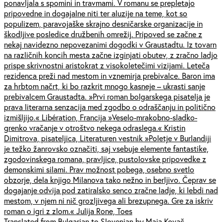
ponavljala s spomini in travmami. V romanu se prepletajo
pripovedne in dogajalne niti ter aluzije na teme, kot so
populizem, paravojaške skrajno desničarske organizacije in
škodljive posledice družbenih omrežij. Pripoved se začne z
nekaj navidezno nepovezanimi dogodki v Graustadtu. Iz tovarn
na različnih koncih mesta začne izginjati obutev, z zračno ladjo
prispe skrivnostni aristokrat z visokoletečimi vizijami. Leteča
rezidenca preži nad mestom in vznemirja prebivalce. Baron ima
za hrbtom načrt, ki bo razkrit mnogo kasneje – ukrasti sanje
prebivalcem Graustadta. »Prvi roman bolgarskega pisatelja je
prava literarna senzacija med zgodbo o odraščanju in politično
izmišljijo.« Libération, Francija »Veselo-mrakobno-sladko-
grenko vračanje v otroštvo nekega odraslega.« Kristin
Dimitrova, pisateljica, Literaturen vestnik »Poletje v Burlandiji
je težko žanrovsko označiti, saj vsebuje elemente fantastike,
zgodovinskega romana, pravljice, pustolovske pripovedke z
demonskimi silami. Prav možnost pobega, osebno svetlo
obzorje, dela knjigo Milanova tako nežno in berljivo. Čeprav se
dogajanje odvija pod zatiralsko senco zračne ladje, ki lebdi nad
mestom, v njem ni nič grozljivega ali brezupnega. Gre za iskriv
roman o igri z zlom.« Julija Rone, Toes
Translated from Bulgarian to Slovenian by Maja Kovač