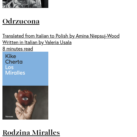
Odrzucona
Translated from Italian to Polish by Amina Niepsuj-Wood
Written in Italian by Valeria Usala
8 minutes read
Rodzina Miralles