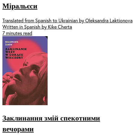
Міральєси
Translated from Spanish to Ukrainian by Oleksandra Laktionova
Written in Spanish by Kike Cherta
7 minutes read
Заклинання змій спекотними
вечорами