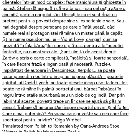
clientelor într-un mod complex: face manichiura și ghicește în
palmă. Stefan dă asigurări că e albinos – sau cel puțin așa e o
anumită parte a corpului său. Discuțiile cu ei sunt doar un
pretext pentru a povesti despre sine și experiențele sale. Sau
mai degrabă despre persoana pe care o înfățișează, căci
numele real al protagonistei rămâne un mister până la capăt.
Știm numai pseudonimul ei – Violet Love, camgirl, cum se
prezintă în fața bărbaților care o plătesc pentru a le îndeplini
fanteziile, nu numai sexuale. „Sunt uimită de acest debut:
Żarów a scris o carte complicată, încâlcită și foarte senzorială,
în care fiecare frază e ingenioasă și necesară. Puzzle-ul
împrăștiat de autoare în Descântecul șerpilor... se poate
recompune din nou într-o imagine nu prea plăcută – poate în
spiritul lui David Lynch, nu toate piesele încap ușor la locul lor,
poate ne rămâne în palmă portretul unui bărbat îmbrăcat în
negru într-o stație suburbană sau un ciob de oglindă. Dar prin
labirintul acestei povești trece un fir care ne ajută să găsim
sensul. Trebuie să ne orientăm înspre raportul privirii și al forței.
Care e mai puternică? Persoana care privește sau cea care face
spectacol pentru privire?” Olga Wróbel
Translated from Polish to Romanian by Oana-Andreea Stoe
Written in Polish by Małgorzata Żarów