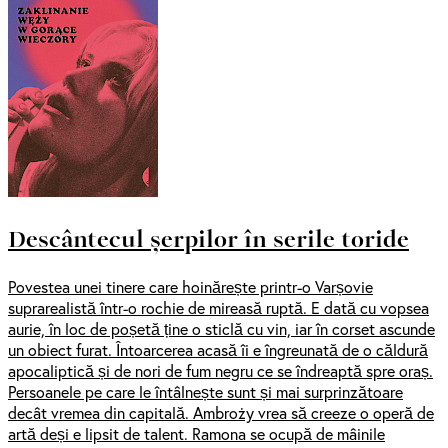
Descântecul șerpilor în serile toride
Povestea unei tinere care hoinărește printr-o Varșovie
suprarealistă într-o rochie de mireasă ruptă. E dată cu vopsea
aurie, în loc de poșetă ține o sticlă cu vin, iar în corset ascunde
un obiect furat. Întoarcerea acasă îi e îngreunată de o căldură
apocaliptică și de nori de fum negru ce se îndreaptă spre oraș.
Persoanele pe care le întâlnește sunt și mai surprinzătoare
decât vremea din capitală. Ambroży vrea să creeze o operă de
artă deși e lipsit de talent. Ramona se ocupă de mâinile