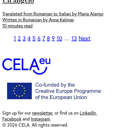
Translated from Romanian to Italian by Maria Alampi
Written in Romanian by Anna Kalimar
10 minutes read
1
2
3
4
5
6
7
8
9
10
…
13
Next
Sign up for our
newsl
etter
, or find us on
LinkedIn
,
Facebook
and
Instagram
.
© 2026 CELA. All rights reserved.