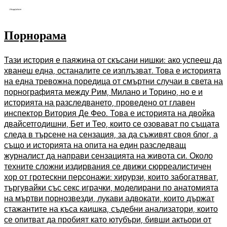
Порнорама
Тази история е паяжина от скъсани нишки: ако успееш да
хванеш една, останалите се изплъзват. Това е историята
на една тревожна поредица от смъртни случаи в света на
порнографията между Рим, Милано и Торино, но е и
историята на разследването, проведено от главен
инспектор Витория Де Фео. Това е историята на двойка
двайсетгодишни, Бет и Тео, които се озовават по същата
следа в търсене на сензация, за да съживят своя блог, а
също и историята на опита на един разследващ
журналист да направи сензацията на живота си. Около
техните сложни издирвания се движи сюрреалистичен
хор от гротескни персонажи: хирурзи, които забогатяват,
търгувайки със секс играчки, моделирани по анатомията
на мъртви порнозвезди, лукави адвокати, които държат
стажантите на къса каишка, съдебни анализатори, които
се опитват да пробият като ютубъри, бивши актьори от