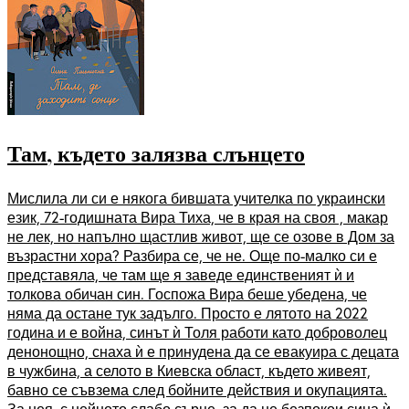
Там, където залязва слънцето
Мислила ли си е някога бившата учителка по украински
език, 72-годишната Вира Тиха, че в края на своя , макар
не лек, но напълно щастлив живот, ще се озове в Дом за
възрастни хора? Разбира се, че не. Още по-малко си е
представяла, че там ще я заведе единственият ѝ и
толкова обичан син. Госпожа Вира беше убедена, че
няма да остане тук задълго. Просто е лятото на 2022
година и е война, синът ѝ Толя работи като доброволец
денонощно, снаха ѝ е принудена да се евакуира с децата
в чужбина, а селото в Киевска област, където живеят,
бавно се съвзема след бойните действия и окупацията.
За нея, с нейното слабо сърце, за да не безпокои сина ѝ,