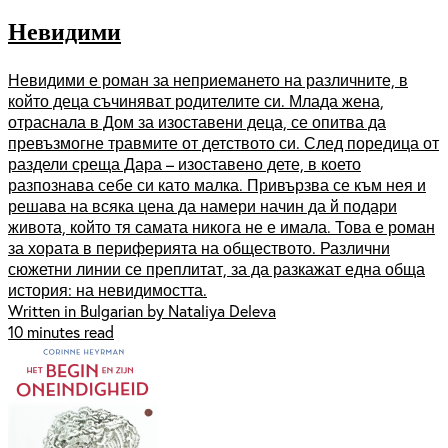
Невидими
Невидими е роман за неприемането на различните, в
който деца съчиняват родителите си. Млада жена,
отраснала в Дом за изоставени деца, се опитва да
превъзмогне травмите от детството си. След поредица от
раздели среща Дара – изоставено дете, в което
разпознава себе си като малка. Привързва се към нея и
решава на всяка цена да намери начин да й подари
живота, който тя самата никога не е имала. Това е роман
за хората в периферията на обществото. Различни
сюжетни линии се преплитат, за да разкажат една обща
история: на невидимостта.
Written in Bulgarian by Nataliya Deleva
10 minutes read