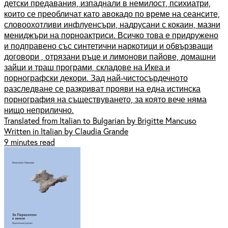
детски предавания, изпаднали в немилост, психиатри,
които се преобличат като авокадо по време на сеансите,
словоохотливи инфлуенсъри, надрусани с кокаин, мазни
мениджъри на порноактриси. Всичко това е придружено
и подправено със синтетични наркотици и обвързващи
договори , отрязани ръце и лимонови пайове, домашни
зайци и траш програми, складове на Икеа и
порнографски декори. Зад най-чистосърдечното
разследване се разкриват прояви на една истинска
порнография на съществуването, за която вече няма
нищо неприлично.
Translated from Italian to Bulgarian by Brigitte Mancuso
Written in Italian by Claudia Grande
9 minutes read