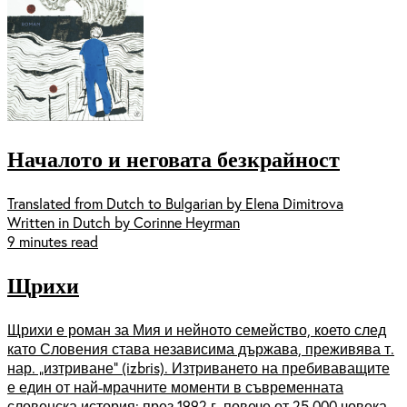
Началото и неговата безкрайност
Translated from Dutch to Bulgarian by Elena Dimitrova
Written in Dutch by Corinne Heyrman
9 minutes read
Щрихи
Щрихи е роман за Мия и нейното семейство, което след
като Словения става независима държава, преживява т.
нар. „изтриване“ (izbris). Изтриването на пребиваващите
е един от най-мрачните моменти в съвременната
словенска история: през 1992 г. повече от 25 000 човека –