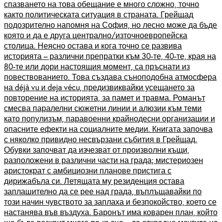
спазването на това обещание е много сложно, точно
както политическата ситуация в страната. Грейщад
подозрително напомня на София, но лесно може да бъде
която и да е друга централно/източноевропейска
столица. Неясно остава и кога точно се развива
историята – различни препратки към 30-те, 40-те, края на
80-те или дори настоящия момент, са пръснати из
повествованието. Това създава съноподобна атмосфера
на déjà vu и deja vécu, предизвиквайки усещането за
повторение на историята, за памет и травма. Романът
смесва паралелни сюжетни линии и алюзии към теми
като популизъм, паравоенни крайнодесни организации и
опасните ефекти на социалните медии. Книгата започва
с няколко привидно несвързани събития в Грейщад.
Обувки започват да изчезват от произволни къщи,
разположени в различни части на града; мистериозен
аристократ с амбициозни планове пристига с
дирижабъла си. Летящата му резиденция остава
заплашително да се рее над града, въплъщавайки по
този начин чувството за заплаха и безпокойство, което се
настанява във въздуха. Баронът има коварен план, който