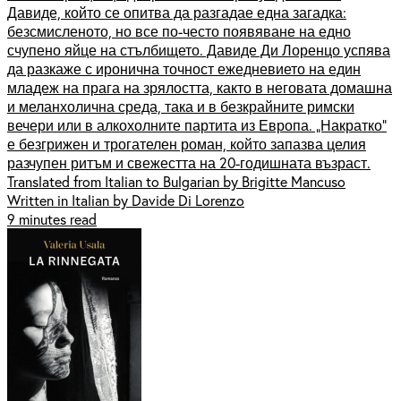
Давиде, който се опитва да разгадае една загадка:
безсмисленото, но все по-често появяване на едно
счупено яйце на стълбището. Давиде Ди Лоренцо успява
да разкаже с иронична точност ежедневието на един
младеж на прага на зрялостта, както в неговата домашна
и меланхолична среда, така и в безкрайните римски
вечери или в алкохолните партита из Европа. „Накратко”
е безгрижен и трогателен роман, който запазва целия
разчупен ритъм и свежестта на 20-годишната възраст.
Translated from Italian to Bulgarian by Brigitte Mancuso
Written in Italian by Davide Di Lorenzo
9 minutes read