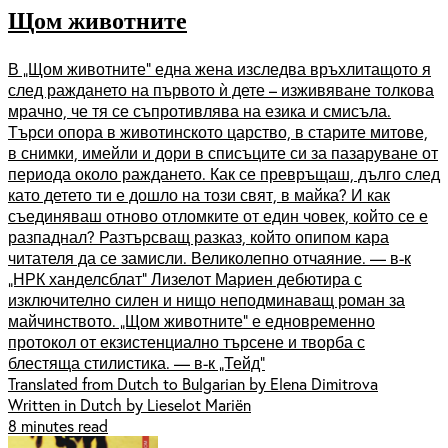
Щом животните
В „Щом животните” една жена изследва връхлитащото я
след раждането на първото ѝ дете – изживяване толкова
мрачно, че тя се съпротивлява на езика и смисъла.
Търси опора в животинското царство, в старите митове,
в снимки, имейли и дори в списъците си за пазаруване от
периода около раждането. Как се превръщаш, дълго след
като детето ти е дошло на този свят, в майка? И как
съединяваш отново отломките от един човек, който се е
разпаднал? Разтърсващ разказ, който опипом кара
читателя да се замисли. Великолепно отчаяние. — в-к
„НРК ханделсблат” Лизелот Мариен дебютира с
изключително силен и нищо неподминаващ роман за
майчинството. „Щом животните” е едновременно
протокол от екзистенциално търсене и творба с
блестяща стилистика. — в-к „Тейд”
Translated from Dutch to Bulgarian by Elena Dimitrova
Written in Dutch by Lieselot Mariën
8 minutes read