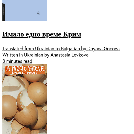
Имало едно време Крим
Translated from Ukrainian to Bulgarian by Dayana Gocova
Written in Ukrainian by Anastasia Levkova
8 minutes read