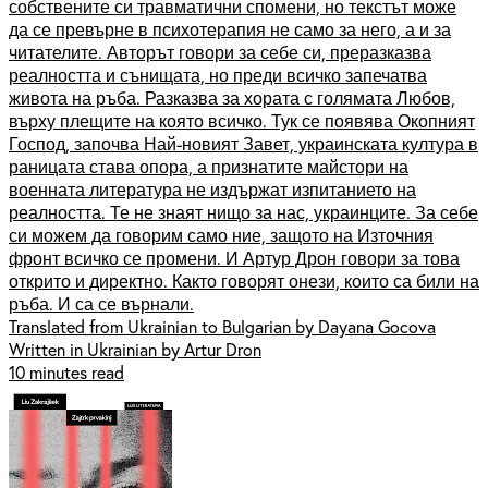
собствените си травматични спомени, но текстът може
да се превърне в психотерапия не само за него, а и за
читателите. Авторът говори за себе си, преразказва
реалността и сънищата, но преди всичко запечатва
живота на ръба. Разказва за хората с голямата Любов,
върху плещите на която всичко. Тук се появява Окопният
Господ, започва Най-новият Завет, украинската култура в
раницата става опора, а признатите майстори на
военната литература не издържат изпитанието на
реалността. Те не знаят нищо за нас, украинците. За себе
си можем да говорим само ние, защото на Източния
фронт всичко се промени. И Артур Дрон говори за това
открито и директно. Както говорят онези, които са били на
ръба. И са се върнали.
Translated from Ukrainian to Bulgarian by Dayana Gocova
Written in Ukrainian by Artur Dron
10 minutes read