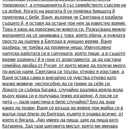
тревожност, а отношенията й със семейството съвсем не
са добри. Когато на вратата й се появява бившата й
приятелка с бебе, Ваня, въпреки че Светлана е разбила
сърцето й, я оставя да остане при нея за известно време.
Това я кара да преосмисли живота си. Разкъсвана между
желанието да се занимава с това, което обича, и нуждата
просто да оцелее в Белград в днешно време, Ваня
разбира, че трябва да промени нещо. Импулсивно
напуска работата си в сапунката, която пише, а в същото
време хазяинът й я гони от апартамента, за да настани
семейна двойка от Русия, от която може да получи много
по-висок наем. Светлана си тръгва, отново я изоставя, а
Ваня остава сама и внезапно се чувства отново като
малко момиче, неспособно да се грижи за себе си.
Докато си събира багажа, случайно разлива вряла вода
върху крака си и получава тежко изгаряне. А после се
пита — дали наистина е било случайно? Без да знае
какво да прави, Ваня се връща да живее при майка си в
малък град близо до Белград, където я очаква всичко, от
което е бягала. „Ако умеех да пиша, щях да пиша като
Катарина. Зад тази шеговита мисъл, която ми минава