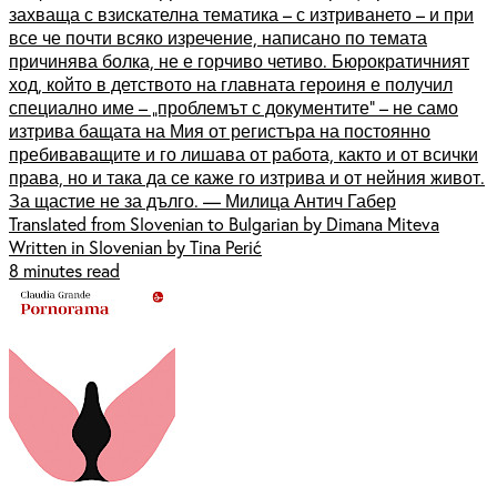
захваща с взискателна тематика – с изтриването – и при
все че почти всяко изречение, написано по темата
причинява болка, не е горчиво четиво. Бюрократичният
ход, който в детството на главната героиня е получил
специално име – „проблемът с документите“ – не само
изтрива бащата на Мия от регистъра на постоянно
пребиваващите и го лишава от работа, както и от всички
права, но и така да се каже го изтрива и от нейния живот.
За щастие не за дълго. — Милица Антич Габер
Translated from Slovenian to Bulgarian by Dimana Miteva
Written in Slovenian by Tina Perić
8 minutes read