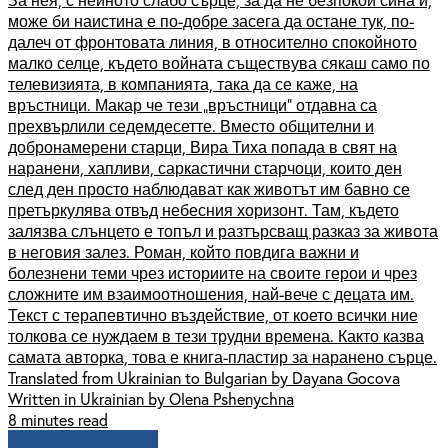
може би наистина е по-добре засега да остане тук, по-
далеч от фронтовата линия, в относително спокойното
малко селце, където войната съществува сякаш само по
телевизията, в компанията, така да се каже, на
връстници. Макар че тези „връстници” отдавна са
прехвърлили седемдесетте. Вместо общителни и
добронамерени старци, Вира Тиха попада в свят на
наранени, хапливи, саркастични старчоци, които ден
след ден просто наблюдават как животът им бавно се
претъркулява отвъд небесния хоризонт. Там, където
залязва слънцето е топъл и разтърсващ разказ за живота
в неговия залез. Роман, който повдига важни и
болезнени теми чрез историите на своите герои и чрез
сложните им взаимоотношения, най-вече с децата им.
Текст с терапевтично въздействие, от което всички ние
толкова се нуждаем в тези трудни времена. Както казва
самата авторка, това е книга-пластир за наранено сърце.
Translated from Ukrainian to Bulgarian by Dayana Gocova
Written in Ukrainian by Olena Pshenychna
8 minutes read