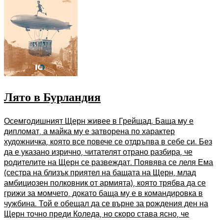
Лято в Бурландия
Осемгодишният Щерн живее в Грейщад. Баща му е
дипломат, а майка му е затворена по характер
художничка, която все повече се отдръпва в себе си. Без
да е указано изрично, читателят отрано разбира, че
родителите на Щерн се развеждат. Появява се леля Ема
(сестра на близък приятел на бащата на Щерн, млад
амбициозен полковник от армията), която трябва да се
грижи за момчето, докато баща му е в командировка в
чужбина. Той е обещал да се върне за рождения ден на
Щерн точно преди Коледа, но скоро става ясно, че