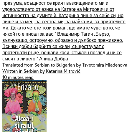
през ума, всъщност се крият възхищението ми и
удоволствието от езика на Катарина Митрович и от
истинността на думите ѝ. Катарина пише за себе си, но
пише и за мен, за сестра ми, за майка ми, за приятелите
ми. Докато четете този роман, ще имате чувството, че
някой го е писал за вас.“ Владимир Тагич „Бързо,
вълнуващо, остроумно, образно и дълбоко преживяно.
Всички добри барбита са живи, съществуват с
протегнати ръце, рошави коси, стъклен поглед и ни се
смеят в лицето.“ Аница Добра
Translated from Serbian to Bulgarian by Tsvetomira Mladenova
Written in Serbian by Katarina Mitrović
10 minutes read