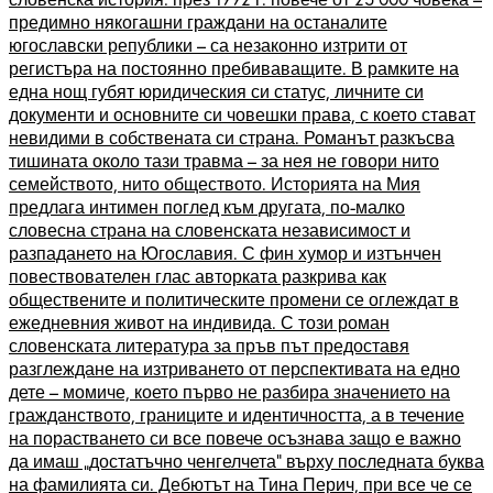
предимно някогашни граждани на останалите
югославски републики – са незаконно изтрити от
регистъра на постоянно пребиваващите. В рамките на
една нощ губят юридическия си статус, личните си
документи и основните си човешки права, с което стават
невидими в собствената си страна. Романът разкъсва
тишината около тази травма – за нея не говори нито
семейството, нито обществото. Историята на Мия
предлага интимен поглед към другата, по-малко
словесна страна на словенската независимост и
разпадането на Югославия. С фин хумор и изтънчен
повествователен глас авторката разкрива как
обществените и политическите промени се оглеждат в
ежедневния живот на индивида. С този роман
словенската литература за пръв път предоставя
разглеждане на изтриването от перспективата на едно
дете – момиче, което първо не разбира значението на
гражданството, границите и идентичността, а в течение
на порастването си все повече осъзнава защо е важно
да имаш „достатъчно ченгелчета“ върху последната буква
на фамилията си. Дебютът на Тина Перич, при все че се