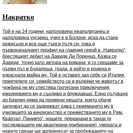
Накратко
Той е на 24 години, наполовина неаполитанец и
наполовина унгарец, учил е в Болоня, иска да стане
режисьор и все още търси пътя си: това е
първоначалният профил на главния герой в „Накратко“,
блестящият дебют на Давиде Ди Лоренцо. Казва се
Давиде, точно като автора на романа, и го срещаме за
първи път в Будапеща, града, в който е родена и
израснала майка му. Той е оставил зад себе си Италия,
приятелите си, семейството си и въпреки че животът в
чужбина не му спестява гротескни приключения,
ежедневието му е сънливо и блуждаещо. Едно пътуване
до Берлин няма да промени нещата, които обаче
започват да се задвижват едва с приемането му в
училището за киноизкуство и преместването му в Рим.
Квартал „Пинието“, нощите, прекарани в танци (и
последващите им авантюрни прибирания), умората и
новите срещи ще допринесат за пробуждането на