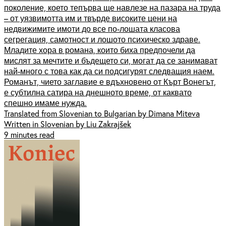
поколение, което тепърва ще навлезе на пазара на труда
– от уязвимотта им и твърде високите цени на
недвижимите имоти до все по-лошата класова
сегрегация, самотност и лошото психическо здраве.
Младите хора в романа, които биха предпочели да
мислят за мечтите и бъдещето си, могат да се занимават
най-много с това как да си подсигурят следващия наем.
Романът, чието заглавие е вдъхновено от Кърт Вонегът,
е субтилна сатира на днешното време, от каквато
спешно имаме нужда.
Translated from Slovenian to Bulgarian by Dimana Miteva
Written in Slovenian by Liu Zakrajšek
9 minutes read