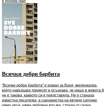
8 minutes read
Всички добри барбита
"Всички добри барбита" е роман за Ваня, милениалка,
която навършва тридесет и осъзнава, че нищо в живота й
не е такова, каквото си е представяла. Не е станала
известна писателка, а сценаристка на евтини сапунки,
няма деца, няма любовна връзка, страда от силна