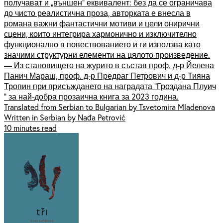
получават и „външен“ еквивалент: без да се ограничава
до чисто реалистична проза, авторката е внесла в
романа важни фантастични мотиви и цели онирични
сцени, които интегрира хармонично и изключително
функционално в повествованието и ги използва като
значими структурни елементи на цялото произведение.
— Из становището на журито в състав проф. д-р Йелена
Панич Мараш, проф. д-р Предраг Петрович и д-р Тияна
Тропин при присъждането на наградата "Гроздана Плуич
" за най-добра прозаична книга за 2023 година.
Translated from Serbian to Bulgarian by Tsvetomira Mladenova
Written in Serbian by Nađa Petrović
10 minutes read