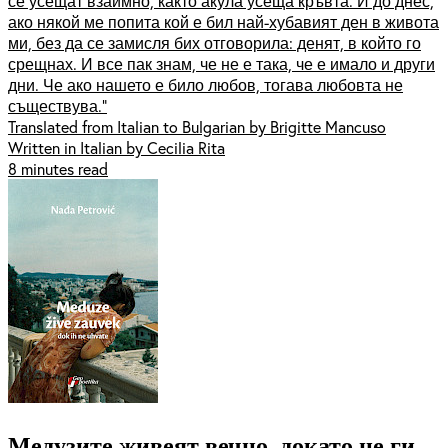
се усещат взаимно, както акула усеща кръвта. И до днес,
ако някой ме попита кой е бил най-хубавият ден в живота
ми, без да се замисля бих отговорила: денят, в който го
срещнах. И все пак знам, че не е така, че е имало и други
дни. Че ако нашето е било любов, тогава любовта не
съществува.“
Translated from Italian to Bulgarian by Brigitte Mancuso
Written in Italian by Cecilia Rita
8 minutes read
Медузите живеят вечно, докато не ги