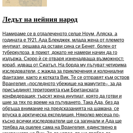
Ледът на нейния народ
Намираме се в отдалеченото селце Ноум, Аляска, а
годината е 1921. Ада Блекджек, млада жена от племето
инупиат, решава да остави сина си Бенет, болен от
туберкулоза, в приют, докато не намери начин да го
издържа. Скоро ѝ се отваря изненадваща възможност:
кораб, идващ от Сиатъл. На борда му пътуват четирима
изследователи, с жажда за приключения и колониални
фантазии, както и котката Вик. Те се отправят към остров
Врангелия –последното убежище на мамутите–, за да
присъединят територията към Британската
конфедерация; търсят жена инупиат, която да готви и
шие за тях по време на пътуването. Така Ада, без да
обръща внимание на предсказанията на шамана, се
впуска в арктическа експедиция. Няколко месеца по-
късно всички изследователи ще са загинали и Ада ще
трябва да оцелее сама на Врангелия, единствено в