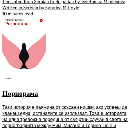
Translated from Serbian to Bulgarian by Tsvetomira Mladenova
Written in Serbian by Katarina Mitrović
10 minutes read
Порнорама
Тази история е паяжина от скъсани нишки: ако успееш да
хванеш една, останалите се изплъзват. Това е историята
на една тревожна поредица от смъртни случаи в света на
порнографията между Рим, Милано и Торино, но е и