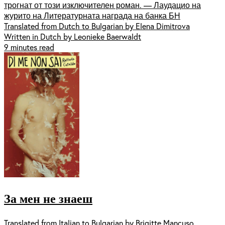
трогнат от този изключителен роман. — Лаудацио на
журито на Литературната награда на банка БН
Translated from Dutch to Bulgarian by Elena Dimitrova
Written in Dutch by Leonieke Baerwaldt
9 minutes read
За мен не знаеш
Translated from Italian to Bulgarian by Brigitte Mancuso