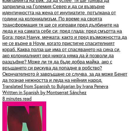
компанията на Вик. За да успее, тя ще трябва да
заприлича на Големия Север и да си възвърне
идентичността на жена от инупиатите, потъпкана от
години на колониализъм. По време на своята
трансформация тя ще се изправи пред дълбините на
леда и на самата себе си; пред глада; пред смъртта на
Бога; пред Нанук, мечката; както и пред възможността да
не се върне в Ноум, когато пристигне спасителният
кораб. Каква полза ще има от спасяването на сина си,
ако колониалният ред никога няма да ѝ позволи да
разцъфне? Може ли тя да бъде добра майка, ако с
връщането си рискува да попадне в робство?
Окончателното ѝ завръщане се случва, за да може Бенет
да познае нежността и леда на нейния народ.
Translated from Spanish to Bulgarian by Ivana Peneva
Written in Spanish by Montserrat Sánchez
8 minutes read