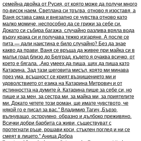
семейна двойка от Русия, от която може да получи много
по-висок наем. Светлана си тръгва, отново я изоставя, а
Ваня остава сама и внезапно се чувства отново като
малко момиче, неспособно да се грижи за себе си.
Докато си събира багажа, случайно разлива вряла вода
върху крака си и получава тежко изгаряне. А после се
пита — дали наистина е било случайно? Без да знае
какво да прави, Ваня се връща да живее при майка си в
малък град близо до Белград, където я очаква всичко, от
което е бягала. „Ако умеех да пиша, щях да пиша като
Катарина. Зад тази шеговита мисъл, която ми минава
през ума, всъщност се крият възхищението ми и
удоволствието от езика на Катарина Митрович и от
истинността на думите ѝ. Катарина пише за себе си, но
пише и за мен, за сестра ми, за майка ми, за приятелите
ми. Докато четете този роман, ще имате чувството, че
някой го е писал за вас.“ Владимир Тагич „Бързо,
вълнуващо, остроумно, образно и дълбоко преживяно.
Всички добри барбита са живи, съществуват с
протегнати ръце, рошави коси, стъклен поглед и ни се
смеят в лицето.“ Аница Добра