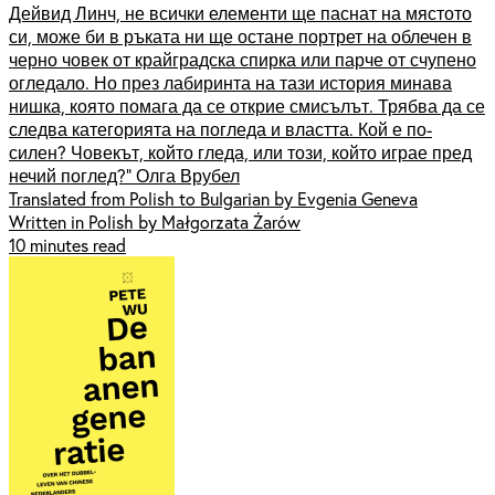
Дейвид Линч, не всички елементи ще паснат на мястото
си, може би в ръката ни ще остане портрет на облечен в
черно човек от крайградска спирка или парче от счупено
огледало. Но през лабиринта на тази история минава
нишка, която помага да се открие смисълът. Трябва да се
следва категорията на погледа и властта. Кой е по-
силен? Човекът, който гледа, или този, който играе пред
нечий поглед?“ Олга Врубел
Translated from Polish to Bulgarian by Evgenia Geneva
Written in Polish by Małgorzata Żarów
10 minutes read