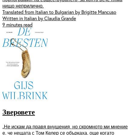
нищо неприлично.
Translated from Italian to Bulgarian by Brigitte Mancuso
Written in Italian by Claudia Grande
9 minutes read
Зверовете
„Не искам да правя внушения, но скромното ми мнение
е, че нещата с Том Келер се объркаха, още когато