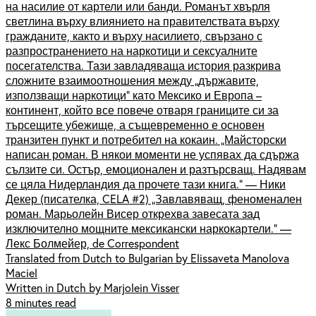
на насилие от картели или банди. Романът хвърля
светлина върху влиянието на правителствата върху
гражданите, както и върху насилието, свързано с
разпространението на наркотици и сексуалните
посегателства. Тази завладяваща история разкрива
сложните взаимоотношения между „държавите,
използващи наркотици“ като Мексико и Европа –
континент, който все повече отваря границите си за
търсещите убежище, а същевременно е основен
транзитен пункт и потребител на кокаин. „Майсторски
написан роман. В някои моменти не успявах да сдържа
сълзите си. Остър, емоционален и разтърсващ. Надявам
се цяла Нидерландия да прочете тази книга.“ — Ники
Декер (писателка, CELA #2) „Завлавяващ, феноменален
роман. Марьолейн Висер открехва завесата зад
изключително мощните мексикански наркокартели.“ —
Лекс Болмейер, de Correspondent
Translated from Dutch to Bulgarian by Elissaveta Manolova
Maciel
Written in Dutch by Marjolein Visser
8 minutes read