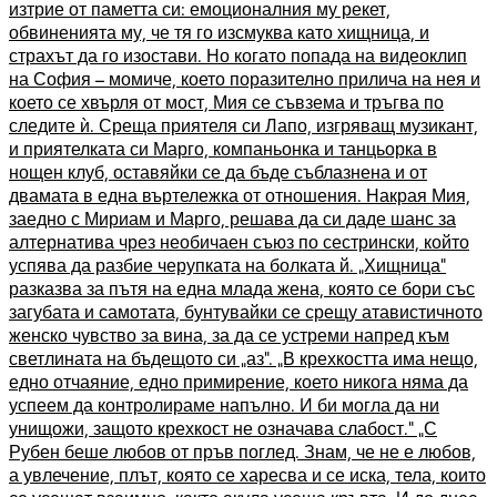
изтрие от паметта си: емоционалния му рекет,
обвиненията му, че тя го изсмуква като хищница, и
страхът да го изостави. Но когато попада на видеоклип
на София – момиче, което поразително прилича на нея и
което се хвърля от мост, Мия се съвзема и тръгва по
следите ѝ. Среща приятеля си Лапо, изгряващ музикант,
и приятелката си Марго, компаньонка и танцьорка в
нощен клуб, оставяйки се да бъде съблазнена и от
двамата в една въртележка от отношения. Накрая Мия,
заедно с Мириам и Марго, решава да си даде шанс за
алтернатива чрез необичаен съюз по сестрински, който
успява да разбие черупката на болката й. „Хищница“
разказва за пътя на една млада жена, която се бори със
загубата и самотата, бунтувайки се срещу атавистичното
женско чувство за вина, за да се устреми напред към
светлината на бъдещото си „аз“. „В крехкостта има нещо,
едно отчаяние, едно примирение, което никога няма да
успеем да контролираме напълно. И би могла да ни
унищожи, защото крехкост не означава слабост.“ „С
Рубен беше любов от пръв поглед. Знам, че не е любов,
а увлечение, плът, която се харесва и се иска, тела, които