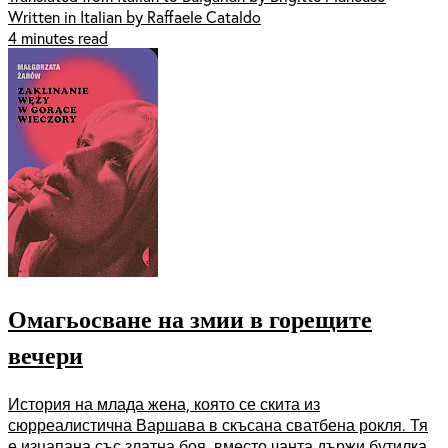
Written in Italian by Raffaele Cataldo
4 minutes read
Омагьосване на змии в горещите
вечери
История на млада жена, която се скита из
сюрреалистична Варшава в скъсана сватбена рокля. Тя
е изцапана със златна боя, вместо чанта държи бутилка