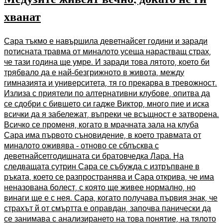
хванат
Сара тъкмо е навършила деветнайсет години и заради
потисната травма от миналото усеща нарастващ страх,
че тази година ще умре. И заради това лятото, което би
трябвало да е най-безгрижното в живота, между
гимназията и университета, тя го прекарва в тревожност.
Излиза с приятели по алтернативни клубове, опитва да
се сдобри с бившето си гадже Виктор, много пие и иска
всички да я забележат, въпреки че всъщност е затворена.
Всичко се променя, когато в мрачната зала на клуба
Сара има първото съновидение, в което травмата от
миналото оживява - отново се сблъсква с
деветнайсетгодишната си братовчедка Лара. На
следващата сутрин Сара се събужда с изтръпване в
ръката, което се разпространява и Сара открива, че има
неназована болест, с която ще живее нормално, но
винаги ще е с нея. Сара, когато получава първия знак, че
страхът й от смъртта е оправдан, започва панически да
се занимава с анализирането на това понятие, на тялото