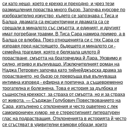
си като нещо, което е крехко и преходно, и чрез тези
размишления пораства много бързо. Започва курсове по
изобразително изкуство, където се запознава с Тиса и
Балша, двамата са ексцентрични и двамата са се
срещали в миналото със смъртта, и единият, и другият
имат погребани травми. В Тиса Сара намира пример, а в
Балша се влюбва. През отношенията си с тях Сара се
изправя пред настоящето, бъдещето и миналото си -
семейна трагедия, която е белязала цялото й
порастване, смъртта на братовчедка й Лара. Уязвимо и
силно, игриво и вълнуващо. Изключителният роман на
Наджа Петрович започва като тийнейджърска драма за
порастването, но бързо се превръща във вълнуваща
интимна изповед - ефирна и поетична, а същевременно
трогателна и болезнена. Това е история за дълбока и
същностна крехкост, за страха от смъртта, но и за страха
от живота. — Сърджан Голубович Повествованието на
Сара, изпълнено с отклонения и често оцветено с лек
самоироничен хумор, не е стереотипният литературен
глас на подрастващия. Отклоненията в историята й често
се сгъстяват в удивителни езикови образи, които