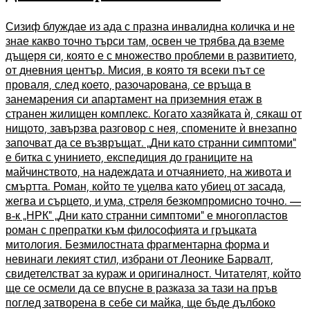
Сизиф блуждае из ада с празна инвалидна количка и не
знае какво точно търси там, освен че трябва да вземе
дъщеря си, която е с множество проблеми в развитието,
от дневния център. Мисия, в която тя всеки път се
проваля, след което, разочарована, се връща в
занемарения си апартамент на приземния етаж в
странен жилищен комплекс. Когато хазяйката ѝ, сякаш от
нищото, завързва разговор с нея, спомените ѝ внезапно
започват да се възвръщат. „Дни като странни симптоми”
е битка с унинието, експедиция до границите на
майчинството, на надеждата и отчаянието, на живота и
смъртта. Роман, който те уцелва като убиец от засада,
жегва и сърцето, и ума, стреля безкомпромисно точно. —
в-к „НРК” „Дни като странни симптоми” е многопластов
роман с препратки към философията и гръцката
митология. Безмилостната фрагментарна форма и
невинаги лекият стил, избрани от Леонике Барвалт,
свидетелстват за кураж и оригиналност. Читателят, който
ще се осмели да се впусне в разказа за тази на пръв
поглед затворена в себе си майка, ще бъде дълбоко