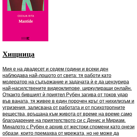
Хищница
Мия е на двадесет и седем години и всеки ден
наблюдава най-лошото от света: тя работи като
модератор на съдържание и задачата ѝ е да цензурира
най-насилствените видеоклипове, циркулиращи онлайн.
Откакто бившият ѝ приятел Рубен загива от токов удар
във ваната, тя живее в един порочен кръг от нихилизъм и
угризения, залисвана от работата и от психотропните
вещества, връщана към живота от време на време само
благодарение на приятелството си с Денис и Мириам.
Миналото с Рубен е архив от жестоки спомени като онези
образи, които премахва от мрежата, но не може да