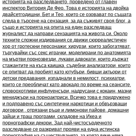
историята на разследването, проведено от главен
инспектор Витория Де Фео. Това е историята на двойка
двайсетгодишни, Бет и Тео, които се озовават по същата
следа в търсене на сензация, за да съживят своя блог, а
също и историята на опита на един разследващ
журналист да направи сензацията на живота си. Около
техните сложни издирвания се движи сюрреалистичен
хор от гротескни персонажи: хирурзи, които забогатяват,
търгувайки със секс играчки, моделирани по анатомията
на мъртви порнозвезди, лукави адвокати, които държат
стажантите на къса каишка, съдебни анализатори, които
се опитват да пробият като ютубъри, бивши актьори от
детски предавания, изпаднали в немилост, психиатри,
които се преобличат като авокадо по време на сеансите,
словоохотливи инфлуенсъри, надрусани с кокаин, мазни
мениджъри на порноактриси. Всичко това е придружено
и подправено със синтетични наркотици и обвързващи
договори , отрязани ръце и лимонови пайове, домашни
зайци и траш програми, складове на Икеа и
порнографски декори. Зад най-чистосърдечното
разследване се разкриват прояви на една истинска
порнография на съществуването, за която вече няма