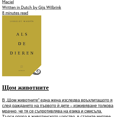
Maciel
Written in Dutch by Gijs Wilbrink
8 minutes read
Щом животните
В „Щом животните” една жена изследва връхлитащото я
след раждането на първото ѝ дете – изживяване толкова
мрачно, че тя се съпротивлява на езика и смисъла.
Търси опора в животинското царство, в старите митове,