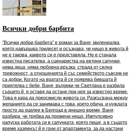
Всички добри барбита
"Всички добри барбита" е роман за Ваня, милениалка,
която навършва тридесет и осъзнава, че нищо в живота й
не е такова, каквото си е представяла. Не е станала
известна писателка, а сценаристка на евтини сапунки,
няма деца, няма любовна връзка, страда от силна
тревожност, а отношенията й със семейството съвсем не
са добри. Когато на вратата й се появява бившата й
приятелка с бебе, Ваня, въпреки че Светлана е разбила
сърцето й, я оставя да остане при нея за известно време.
Това я кара да преосмисли живота си. Разкъсвана между
желанието да се занимава с това, което обича, и нуждата
просто да оцелее в Белград в днешно време, Ваня
разбира, че трябва да промени нещо. Импулсивно
напуска работата си в сапунката, която пише, а в същото
време хазяинът й я гони от апартамента, за да настани