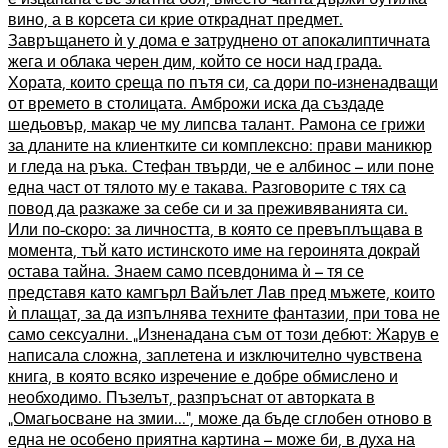
вино, а в корсета си крие откраднат предмет.
Завръщането ѝ у дома е затруднено от апокалиптичната
жега и облака черен дим, който се носи над града.
Хората, които среща по пътя си, са дори по-изненадващи
от времето в столицата. Амброжи иска да създаде
шедьовър, макар че му липсва талант. Рамона се грижи
за дланите на клиентките си комплексно: прави маникюр
и гледа на ръка. Стефан твърди, че е албинос – или поне
една част от тялото му е такава. Разговорите с тях са
повод да разкаже за себе си и за преживяванията си.
Или по-скоро: за личността, в която се превъплъщава в
момента, тъй като истинското име на героинята докрай
остава тайна. Знаем само псевдонима ѝ – тя се
представя като камгърл Вайълет Лав пред мъжете, които
ѝ плащат, за да изпълнява техните фантазии, при това не
само сексуални. „Изненадана съм от този дебют: Жарув е
написала сложна, заплетена и изключително чувствена
книга, в която всяко изречение е добре обмислено и
необходимо. Пъзелът, разпръснат от авторката в
„Омагьосване на змии...“, може да бъде сглобен отново в
една не особено приятна картина – може би, в духа на