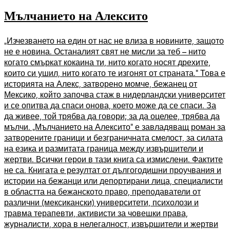
Мълчанието на Алексито
„Изчезването на един от нас не влиза в новините, защото
не е новина. Останалият свят не мисли за теб – нито
когато смъркат кокаина ти, нито когато носят дрехите,
които си ушил, нито когато те изгонят от страната.“ Това е
историята на Алекс, затворено момче, бежанец от
Мексико, който започва стаж в нидерландски университет
и се опитва да спаси онова, което може да се спаси. За
да живее, той трябва да говори; за да оцелее, трябва да
мълчи. „Мълчанието на Алексито“ е завладяващ роман за
затворените граници и безграничната смелост, за силата
на езика и размитата граница между извършители и
жертви. Всички герои в тази книга са измислени. Фактите
не са. Книгата е резултат от дългогодишни проучвания и
истории на бежанци или депортирани лица, специалисти
в областта на бежанското право, преподаватели от
различни (мексикански) университети, психолози и
травма терапевти, активисти за човешки права,
журналисти, хора в нелегалност, извършители и жертви