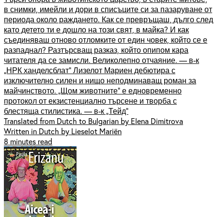
в снимки, имейли и дори в списъците си за пазаруване от
периода около раждането. Как се превръщаш, дълго след
като детето ти е дошло на този свят, в майка? И как
съединяваш отново отломките от един човек, който се е
разпаднал? Разтърсващ разказ, който опипом кара
читателя да се замисли. Великолепно отчаяние. — в-к
„НРК ханделсблат” Лизелот Мариен дебютира с
изключително силен и нищо неподминаващ роман за
майчинството. „Щом животните” е едновременно
протокол от екзистенциално търсене и творба с
блестяща стилистика. — в-к „Тейд”
Translated from Dutch to Bulgarian by Elena Dimitrova
Written in Dutch by Lieselot Mariën
8 minutes read