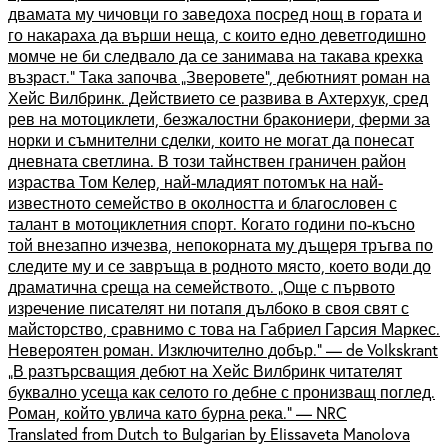
двамата му чичовци го заведоха посред нощ в гората и
го накараха да върши неща, с които едно деветгодишно
момче не би следвало да се занимава на такава крехка
възраст.“ Така започва „Зверовете“, дебютният роман на
Хейс Вилбринк. Действието се развива в Ахтерхук, сред
рев на мотоциклети, безжалостни бракониери, ферми за
норки и съмнителни сделки, които не могат да понесат
дневната светлина. В този тайнствен граничен район
израства Том Келер, най-младият потомък на най-
известното семейство в околността и благословен с
талант в мотоциклетния спорт. Когато години по-късно
той внезапно изчезва, непокорната му дъщеря тръгва по
следите му и се завръща в родното място, което води до
драматична среща на семейството. „Още с първото
изречение писателят ни потапя дълбоко в своя свят с
майсторство, сравнимо с това на Габриел Гарсия Маркес.
Невероятен роман. Изключително добър.“ — de Volkskrant
„В разтърсващия дебют на Хейс Вилбринк читателят
буквално усеща как селото го дебне с пронизващ поглед.
Роман, който увлича като бурна река.“ — NRC
Translated from Dutch to Bulgarian by Elissaveta Manolova