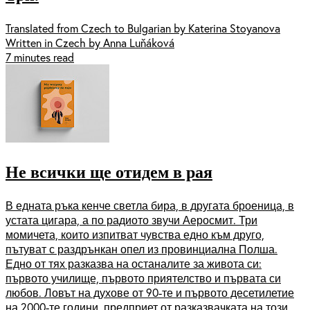
Translated from Czech to Bulgarian by Katerina Stoyanova
Written in Czech by Anna Luňáková
7 minutes read
Не всички ще отидем в рая
В едната ръка кенче светла бира, в другата броеница, в
устата цигара, а по радиото звучи Аеросмит. Три
момичета, които изпитват чувства едно към друго,
пътуват с раздрънкан опел из провинциална Полша.
Едно от тях разказва на останалите за живота си:
първото училище, първото приятелство и първата си
любов. Ловът на духове от 90-те и първото десетилетие
на 2000-те години, предприет от разказвачката на този