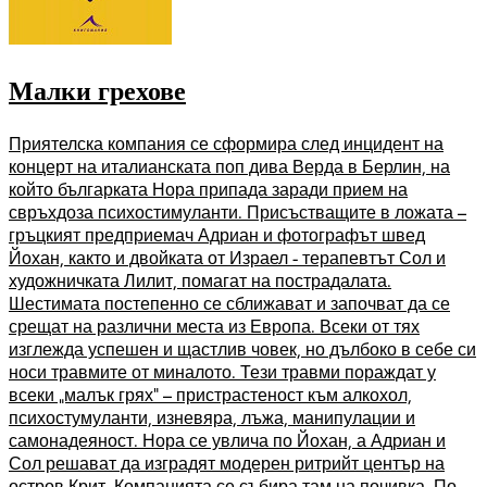
Малки грехове
Приятелска компания се сформира след инцидент на
концерт на италианската поп дива Верда в Берлин, на
който българката Нора припада заради прием на
свръхдоза психостимуланти. Присъстващите в ложата –
гръцкият предприемач Адриан и фотографът швед
Йохан, както и двойката от Израел - терапевтът Сол и
художничката Лилит, помагат на пострадалата.
Шестимата постепенно се сближават и започват да се
срещат на различни места из Европа. Всеки от тях
изглежда успешен и щастлив човек, но дълбоко в себе си
носи травмите от миналото. Тези травми пораждат у
всеки „малък грях“ – пристрастеност към алкохол,
психостумуланти, изневяра, лъжа, манипулации и
самонадеяност. Нора се увлича по Йохан, а Адриан и
Сол решават да изградят модерен ритрийт център на
остров Крит. Компанията се събира там на почивка. По