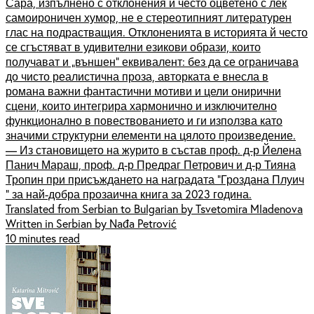
Сара, изпълнено с отклонения и често оцветено с лек
самоироничен хумор, не е стереотипният литературен
глас на подрастващия. Отклоненията в историята й често
се сгъстяват в удивителни езикови образи, които
получават и „външен“ еквивалент: без да се ограничава
до чисто реалистична проза, авторката е внесла в
романа важни фантастични мотиви и цели онирични
сцени, които интегрира хармонично и изключително
функционално в повествованието и ги използва като
значими структурни елементи на цялото произведение.
— Из становището на журито в състав проф. д-р Йелена
Панич Мараш, проф. д-р Предраг Петрович и д-р Тияна
Тропин при присъждането на наградата "Гроздана Плуич
" за най-добра прозаична книга за 2023 година.
Translated from Serbian to Bulgarian by Tsvetomira Mladenova
Written in Serbian by Nađa Petrović
10 minutes read