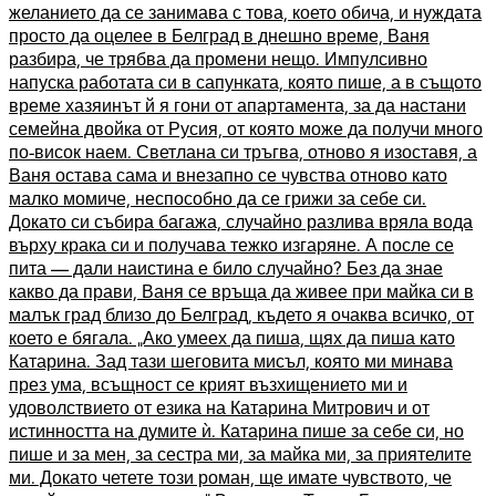
желанието да се занимава с това, което обича, и нуждата
просто да оцелее в Белград в днешно време, Ваня
разбира, че трябва да промени нещо. Импулсивно
напуска работата си в сапунката, която пише, а в същото
време хазяинът й я гони от апартамента, за да настани
семейна двойка от Русия, от която може да получи много
по-висок наем. Светлана си тръгва, отново я изоставя, а
Ваня остава сама и внезапно се чувства отново като
малко момиче, неспособно да се грижи за себе си.
Докато си събира багажа, случайно разлива вряла вода
върху крака си и получава тежко изгаряне. А после се
пита — дали наистина е било случайно? Без да знае
какво да прави, Ваня се връща да живее при майка си в
малък град близо до Белград, където я очаква всичко, от
което е бягала. „Ако умеех да пиша, щях да пиша като
Катарина. Зад тази шеговита мисъл, която ми минава
през ума, всъщност се крият възхищението ми и
удоволствието от езика на Катарина Митрович и от
истинността на думите ѝ. Катарина пише за себе си, но
пише и за мен, за сестра ми, за майка ми, за приятелите
ми. Докато четете този роман, ще имате чувството, че