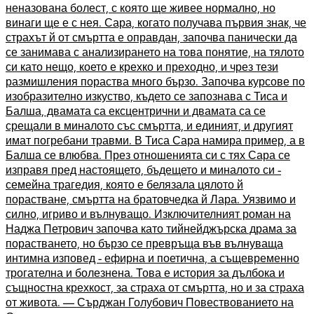
неназована болест, с която ще живее нормално, но
винаги ще е с нея. Сара, когато получава първия знак, че
страхът й от смъртта е оправдан, започва панически да
се занимава с анализирането на това понятие, на тялото
си като нещо, което е крехко и преходно, и чрез тези
размишления пораства много бързо. Започва курсове по
изобразително изкуство, където се запознава с Тиса и
Балша, двамата са ексцентрични и двамата са се
срещали в миналото със смъртта, и единият, и другият
имат погребани травми. В Тиса Сара намира пример, а в
Балша се влюбва. През отношенията си с тях Сара се
изправя пред настоящето, бъдещето и миналото си -
семейна трагедия, която е белязала цялото й
порастване, смъртта на братовчедка й Лара. Уязвимо и
силно, игриво и вълнуващо. Изключителният роман на
Наджа Петрович започва като тийнейджърска драма за
порастването, но бързо се превръща във вълнуваща
интимна изповед - ефирна и поетична, а същевременно
трогателна и болезнена. Това е история за дълбока и
същностна крехкост, за страха от смъртта, но и за страха
от живота. — Сърджан Голубович Повествованието на