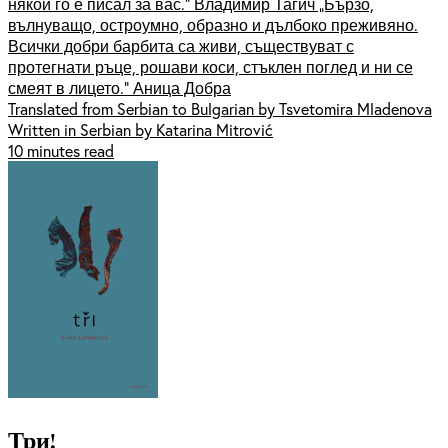
някой го е писал за вас.“ Владимир Тагич „Бързо,
вълнуващо, остроумно, образно и дълбоко преживяно.
Всички добри барбита са живи, съществуват с
протегнати ръце, рошави коси, стъклен поглед и ни се
смеят в лицето.“ Аница Добра
Translated from Serbian to Bulgarian by Tsvetomira Mladenova
Written in Serbian by Katarina Mitrović
10 minutes read
Три!