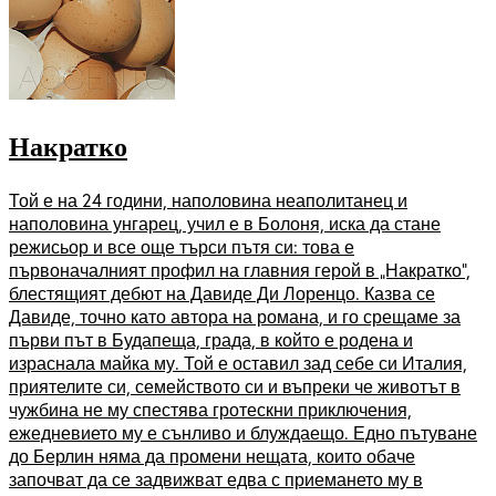
Накратко
Той е на 24 години, наполовина неаполитанец и
наполовина унгарец, учил е в Болоня, иска да стане
режисьор и все още търси пътя си: това е
първоначалният профил на главния герой в „Накратко“,
блестящият дебют на Давиде Ди Лоренцо. Казва се
Давиде, точно като автора на романа, и го срещаме за
първи път в Будапеща, града, в който е родена и
израснала майка му. Той е оставил зад себе си Италия,
приятелите си, семейството си и въпреки че животът в
чужбина не му спестява гротескни приключения,
ежедневието му е сънливо и блуждаещо. Едно пътуване
до Берлин няма да промени нещата, които обаче
започват да се задвижват едва с приемането му в