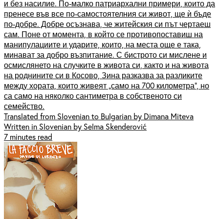
и без насилие. По-малко патриархални примери, които да
пренесе във все по-самостоятелния си живот, ще ѝ бъде
по-добре. Добре осъзнава, че житейския си път чертаеш
сам. Поне от момента, в който се противопоставиш на
манипулациите и ударите, които, на места още е така,
минават за добро възпитание. С бистрото си мислене и
осмислянето на случките в живота си, както и на живота
на роднините си в Косово, Зина разказва за разликите
между хората, които живеят „само на 700 километра“, но
са само на няколко сантиметра в собственото си
семейство.
Translated from Slovenian to Bulgarian by Dimana Miteva
Written in Slovenian by Selma Skenderović
7 minutes read