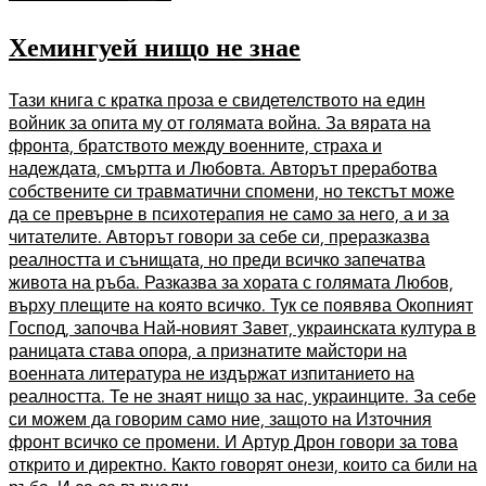
Хемингуей нищо не знае
Тази книга с кратка проза е свидетелството на един
войник за опита му от голямата война. За вярата на
фронта, братството между военните, страха и
надеждата, смъртта и Любовта. Авторът преработва
собствените си травматични спомени, но текстът може
да се превърне в психотерапия не само за него, а и за
читателите. Авторът говори за себе си, преразказва
реалността и сънищата, но преди всичко запечатва
живота на ръба. Разказва за хората с голямата Любов,
върху плещите на която всичко. Тук се появява Окопният
Господ, започва Най-новият Завет, украинската култура в
раницата става опора, а признатите майстори на
военната литература не издържат изпитанието на
реалността. Те не знаят нищо за нас, украинците. За себе
си можем да говорим само ние, защото на Източния
фронт всичко се промени. И Артур Дрон говори за това
открито и директно. Както говорят онези, които са били на