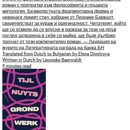
роман с препратки към философията и гръцката
митология. Безмилостната фрагментарна форма и
невинаги лекият стил, избрани от Леонике Барвалт,
свидетелстват за кураж и оригиналност. Читателят, който
ще се осмели да се впусне в разказа за тази на пръв
поглед затворена в себе си майка, ще бъде дълбоко
трогнат от този изключителен роман. — Лаудацио на
журито на Литературната награда на банка БН
Translated from Dutch to Bulgarian by Elena Dimitrova
Written in Dutch by Leonieke Baerwaldt
9 minutes read