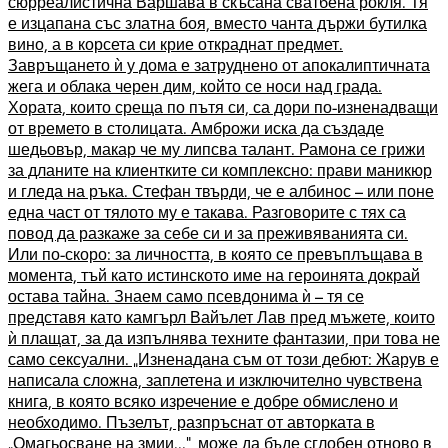
сюрреалистична Варшава в скъсана сватбена рокля. Тя
е изцапана със златна боя, вместо чанта държи бутилка
вино, а в корсета си крие откраднат предмет.
Завръщането ѝ у дома е затруднено от апокалиптичната
жега и облака черен дим, който се носи над града.
Хората, които среща по пътя си, са дори по-изненадващи
от времето в столицата. Амброжи иска да създаде
шедьовър, макар че му липсва талант. Рамона се грижи
за дланите на клиентките си комплексно: прави маникюр
и гледа на ръка. Стефан твърди, че е албинос – или поне
една част от тялото му е такава. Разговорите с тях са
повод да разкаже за себе си и за преживяванията си.
Или по-скоро: за личността, в която се превъплъщава в
момента, тъй като истинското име на героинята докрай
остава тайна. Знаем само псевдонима ѝ – тя се
представя като камгърл Вайълет Лав пред мъжете, които
ѝ плащат, за да изпълнява техните фантазии, при това не
само сексуални. „Изненадана съм от този дебют: Жарув е
написала сложна, заплетена и изключително чувствена
книга, в която всяко изречение е добре обмислено и
необходимо. Пъзелът, разпръснат от авторката в
„Омагьосване на змии...“, може да бъде сглобен отново в