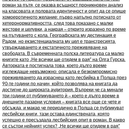
роман за пътя, се оказва всъщност проникновен анализ
на класовата и половата идентичност и опит да се опише
хомоеротичното желание: първо напълно потиснато от
хетеронормативността, след това показано с малки
жестове и целувки, а накрая – открито изразено по време
на пътуването с кола. Географската му дестинация е
Радом, но екзистенциалната му цел е трансгресията,
утвърждаването и екстатичното преживяване на
свободата. В съвременната полска литература са малко
книгите като „Не всички ще отидем в рая“ на Олга Гурска.
Авторката е постигнала това, което дълго време
изглеждаше невъзможно: описала е безкомпромисно
преживяването да израснеш като лесбийка в Полша през
90-те години по начин, който позволява на книгата да
достигне до широката аудитория. Въпреки че са минали
три години от публикуването ѝ – което е дълго време в
днешните пазарни условия – книгата все още се чете и
обсъжда, и макар че периодично в Полша се публикуват
лесбийски книги, тази остава единствената, която
успешно е пресъздала лесбийския опит в роман. В какво
се състои нейният успех? „Не всички ще отидем в рая“