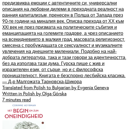
предизвиква емоции с автентичните си, универсални
описания на любовни дилеми в преходната реалност на
ранния капитализъм, пренесен в Полша от Запада през
90-те години на миналия век. Описва прехода от ХХ към
XXI век не през призмата на политическите събития и
еманципацията на големите градове, а чрез описанието
на всекидневието в малкия град, масовата религиозност,
смесена с пробуждащата се сексуалност и музикалните
увлечения на днешните милениали. Подобно на най-
добрата литература, така и тази говори за идентичността,
без да използва тази дума. Гурска пише с жив и
изразителен език, от сърце, но и с философска
проницателност. Книгата е безспорно лесбийска класика.
— Д-р Малгожата Тарновска-Шикора
Translated from Polish to Bulgarian by Evgenia Geneva
Written in Polish by Olga Górska
7 minutes read