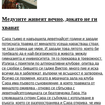
Медузите живеят вечно, докато не ги
хванат
Сара тъкмо е навършила деветнайсет години и заради
потисната травма от миналото усеща нарастващ страх,
че тази година ще умре. И заради това лятото, което би
трябвало да е най-безгрижното в живота, между
гимназията и университета, тя го прекарва в тревожност.
Излиза с приятели по алтернативни клубове, опитва да
се сдобри с бившето си гадже Виктор, много пие и иска
всички да я забележат, въпреки че всъщност е затворена.
Всичко се променя, когато в мрачната зала на клуба
Сара има първото съновидение, в което травмата от
миналото оживява - отново се сблъсква с
деветнайсетгодишната си братовчедка Лара. На
следващата сутрин Сара се събужда с изтръпване в
ръката, което се разпространява и Сара открива, че има