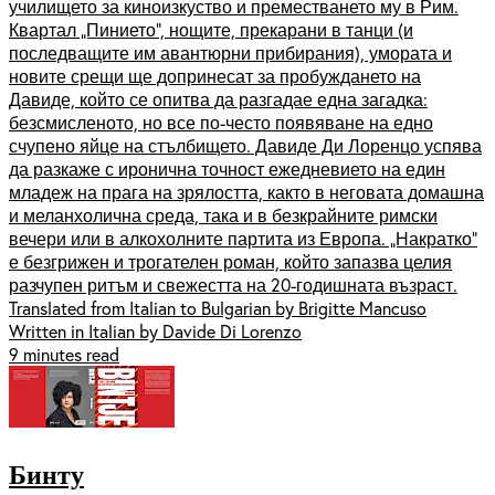
училището за киноизкуство и преместването му в Рим.
Квартал „Пинието“, нощите, прекарани в танци (и
последващите им авантюрни прибирания), умората и
новите срещи ще допринесат за пробуждането на
Давиде, който се опитва да разгадае една загадка:
безсмисленото, но все по-често появяване на едно
счупено яйце на стълбището. Давиде Ди Лоренцо успява
да разкаже с иронична точност ежедневието на един
младеж на прага на зрялостта, както в неговата домашна
и меланхолична среда, така и в безкрайните римски
вечери или в алкохолните партита из Европа. „Накратко”
е безгрижен и трогателен роман, който запазва целия
разчупен ритъм и свежестта на 20-годишната възраст.
Translated from Italian to Bulgarian by Brigitte Mancuso
Written in Italian by Davide Di Lorenzo
9 minutes read
Бинту