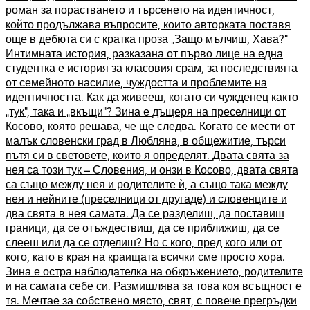
роман за порастването и търсенето на идентичност,
който продължава въпросите, които авторката поставя
още в дебюта си с кратка проза „Защо мълчиш, Хава?“
Интимната история, разказана от първо лице на една
студентка е история за класовия срам, за последствията
от семейното насилие, чуждостта и проблемите на
идентичността. Как да живееш, когато си чужденец както
„тук“, така и „вкъщи“? Зина е дъщеря на преселници от
Косово, която решава, че ще следва. Когато се мести от
малък словенски град в Любляна, в общежитие, търси
пътя си в световете, които я определят. Двата свята за
нея са този тук – Словения, и онзи в Косово, двата свята
са също между нея и родителите ѝ, а също така между
нея и нейните (преселници от другаде) и словенците и
два свята в нея самата. Да се разделиш, да поставиш
граници, да се отъждествиш, да се приближиш, да се
слееш или да се отделиш? Но с кого, пред кого или от
кого, като в края на краищата всички сме просто хора.
Зина е остра наблюдателка на обкръжението, родителите
и на самата себе си. Размишлява за това коя всъщност е
тя. Мечтае за собствено място, свят, с повече прегръдки