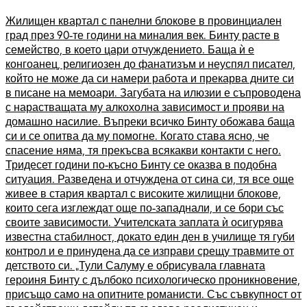
Жилищен квартал с панелни блокове в провинциален
град през 90-те години на миналия век. Бинту расте в
семейство, в което цари отчуждението. Баща ѝ е
конгоанец, религиозен до фанатизъм и неуспял писател,
който не може да си намери работа и прекарва дните си
в писане на мемоари. Загубата на илюзии е съпроводена
с нарастващата му алкохолна зависимост и прояви на
домашно насилие. Въпреки всичко Бинту обожава баща
си и се опитва да му помогне. Когато става ясно, че
спасение няма, тя прекъсва всякакви контакти с него.
Тридесет години по-късно Бинту се оказва в подобна
ситуация. Разведена и отчуждена от сина си, тя все още
живее в стария квартал с високите жилищни блокове,
които сега изглеждат още по-западнали, и се бори със
своите зависимости. Учителската заплата ѝ осигурява
известна стабилност, докато един ден в училище тя губи
контрол и е принудена да се изправи срещу травмите от
детството си. „Тули Салуму е обрисувала главната
героиня Бинту с дълбоко психологическо проникновение,
присъщо само на опитните романисти. Със съвкупност от