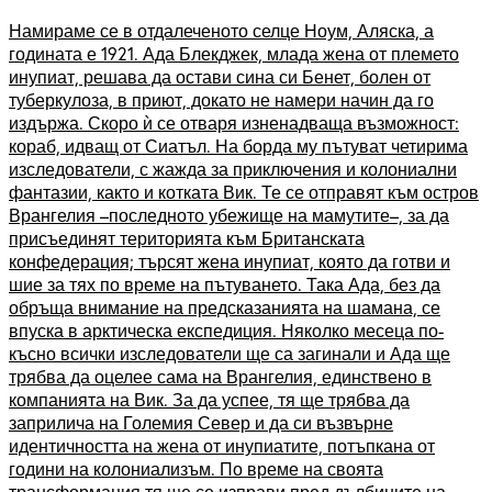
Намираме се в отдалеченото селце Ноум, Аляска, а
годината е 1921. Ада Блекджек, млада жена от племето
инупиат, решава да остави сина си Бенет, болен от
туберкулоза, в приют, докато не намери начин да го
издържа. Скоро ѝ се отваря изненадваща възможност:
кораб, идващ от Сиатъл. На борда му пътуват четирима
изследователи, с жажда за приключения и колониални
фантазии, както и котката Вик. Те се отправят към остров
Врангелия –последното убежище на мамутите–, за да
присъединят територията към Британската
конфедерация; търсят жена инупиат, която да готви и
шие за тях по време на пътуването. Така Ада, без да
обръща внимание на предсказанията на шамана, се
впуска в арктическа експедиция. Няколко месеца по-
късно всички изследователи ще са загинали и Ада ще
трябва да оцелее сама на Врангелия, единствено в
компанията на Вик. За да успее, тя ще трябва да
заприлича на Големия Север и да си възвърне
идентичността на жена от инупиатите, потъпкана от
години на колониализъм. По време на своята
трансформация тя ще се изправи пред дълбините на