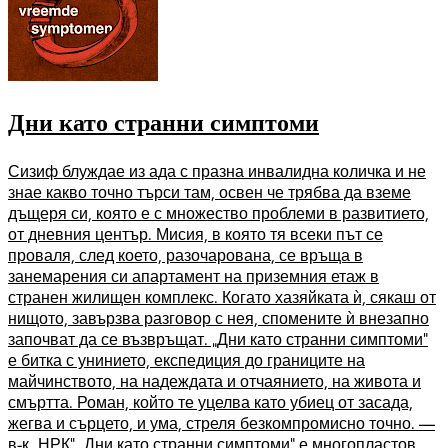
Дни като странни симптоми
Сизиф блуждае из ада с празна инвалидна количка и не
знае какво точно търси там, освен че трябва да вземе
дъщеря си, която е с множество проблеми в развитието,
от дневния център. Мисия, в която тя всеки път се
проваля, след което, разочарована, се връща в
занемарения си апартамент на приземния етаж в
странен жилищен комплекс. Когато хазяйката ѝ, сякаш от
нищото, завързва разговор с нея, спомените ѝ внезапно
започват да се възвръщат. „Дни като странни симптоми”
е битка с унинието, експедиция до границите на
майчинството, на надеждата и отчаянието, на живота и
смъртта. Роман, който те уцелва като убиец от засада,
жегва и сърцето, и ума, стреля безкомпромисно точно. —
в-к „НРК” „Дни като странни симптоми” е многопластов