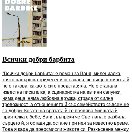
Всички добри барбита
"Всички добри барбита" е роман за Ваня, милениалка,
която навършва тридесет и осъзнава, че нищо в живота й
не е такова, каквото си е представяла. Не е станала
известна писателка, а сценаристка на евтини сапунки,
няма деца, няма любовна връзка, страда от силна
тревожност, а отношенията й със семейството съвсем не
са добри. Когато на вратата й се появява бившата й
приятелка с бебе, Ваня, въпреки че Светлана е разбила
сърцето й, я оставя да остане при нея за известно време.
Това я кара да преосмисли живота си. Разкъсвана между