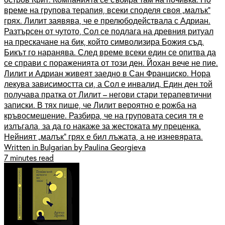
време на групова терапия, всеки споделя своя „малък“
грях. Лилит заявява, че е прелюбодействала с Адриан.
Разтърсен от чутото, Сол се подлага на древния ритуал
на прескачане на бик, който символизира Божия съд.
Бикът го наранява. След време всеки един се опитва да
се справи с пораженията от този ден. Йохан вече не пие.
Лилит и Адриан живеят заедно в Сан Франциско. Нора
лекува зависимостта си, а Сол е инвалид. Един ден той
получава пратка от Лилит – негови стари терапевтични
записки. В тях пише, че Лилит вероятно е рожба на
кръвосмешение. Разбира, че на груповата сесия тя е
излъгала, за да го накаже за жестоката му преценка.
Нейният „малък“ грях е бил лъжата, а не изневярата.
Written in Bulgarian by Paulina Georgieva
7 minutes read