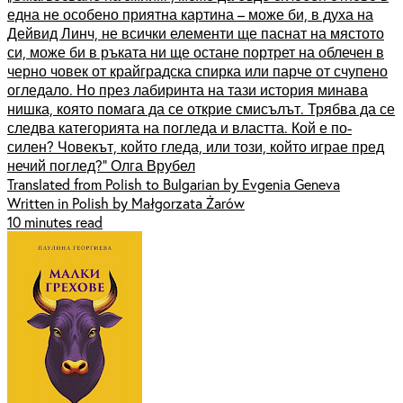
една не особено приятна картина – може би, в духа на
Дейвид Линч, не всички елементи ще паснат на мястото
си, може би в ръката ни ще остане портрет на облечен в
черно човек от крайградска спирка или парче от счупено
огледало. Но през лабиринта на тази история минава
нишка, която помага да се открие смисълът. Трябва да се
следва категорията на погледа и властта. Кой е по-
силен? Човекът, който гледа, или този, който играе пред
нечий поглед?“ Олга Врубел
Translated from Polish to Bulgarian by Evgenia Geneva
Written in Polish by Małgorzata Żarów
10 minutes read