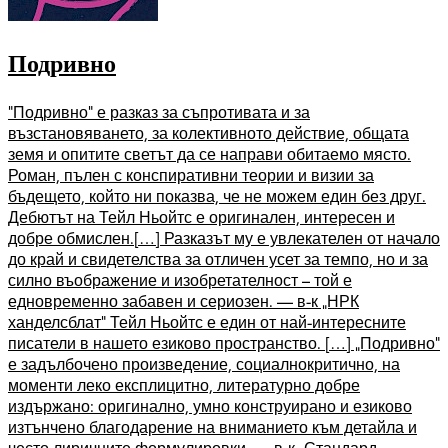
Подривно
“Подривно” е разказ за съпротивата и за
възстановяването, за колективното действие, общата
земя и опитите светът да се направи обитаемо място.
Роман, пълен с конспиративни теории и визии за
бъдещето, който ни показва, че не можем един без друг.
Дебютът на Тейл Ньойтс е оригинален, интересен и
добре обмислен.[…] Разказът му е увлекателен от начало
до край и свидетелства за отличен усет за темпо, но и за
силно въображение и изобретателност – той е
едновременно забавен и сериозен. — в-к „НРК
ханделсблат” Тейл Ньойтс е един от най-интересните
писатели в нашето езиково пространство. […] „Подривно”
е задълбочено произведение, социалнокритично, на
моменти леко експлицитно, литературно добре
издържано: оригинално, умно конструирано и езиково
изтънчено благодарение на вниманието към детайла и
често лиричните формулировки. — в-к „Стандард