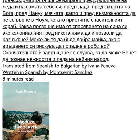
леда и на самата себе си; пред глада; пред смъртта на
Бога; пред Нанук, мечката; както и пред възможността да
не се върне в Ноум, когато пристигне спасителният
кораб. Каква полза ще има от спасяването на сина си,
ако колониалният ред никога няма да ѝ позволи да
разцъфне? Може ли тя да бъде добра майка, ако с
връщането си рискува да попадне в робство?
Окончателното ѝ завръщане се случва, за да може Бенет
да познае нежността и леда на нейния народ.
Translated from Spanish to Bulgarian by Ivana Peneva
Written in Spanish by Montserrat Sánchez
8 minutes read