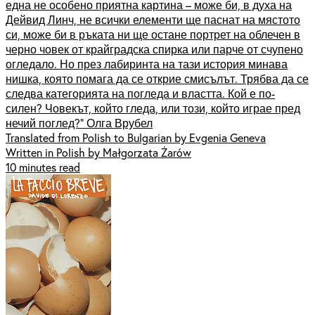
една не особено приятна картина – може би, в духа на
Дейвид Линч, не всички елементи ще паснат на мястото
си, може би в ръката ни ще остане портрет на облечен в
черно човек от крайградска спирка или парче от счупено
огледало. Но през лабиринта на тази история минава
нишка, която помага да се открие смисълът. Трябва да се
следва категорията на погледа и властта. Кой е по-
силен? Човекът, който гледа, или този, който играе пред
нечий поглед?“ Олга Врубел
Translated from Polish to Bulgarian by Evgenia Geneva
Written in Polish by Małgorzata Żarów
10 minutes read