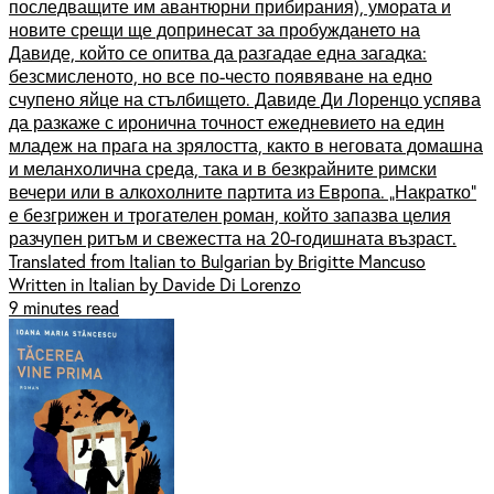
последващите им авантюрни прибирания), умората и
новите срещи ще допринесат за пробуждането на
Давиде, който се опитва да разгадае една загадка:
безсмисленото, но все по-често появяване на едно
счупено яйце на стълбището. Давиде Ди Лоренцо успява
да разкаже с иронична точност ежедневието на един
младеж на прага на зрялостта, както в неговата домашна
и меланхолична среда, така и в безкрайните римски
вечери или в алкохолните партита из Европа. „Накратко”
е безгрижен и трогателен роман, който запазва целия
разчупен ритъм и свежестта на 20-годишната възраст.
Translated from Italian to Bulgarian by Brigitte Mancuso
Written in Italian by Davide Di Lorenzo
9 minutes read