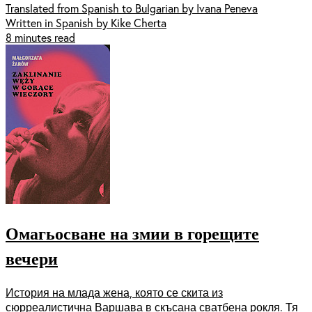
Translated from Spanish to Bulgarian by Ivana Peneva
Written in Spanish by Kike Cherta
8 minutes read
Омагьосване на змии в горещите
вечери
История на млада жена, която се скита из
сюрреалистична Варшава в скъсана сватбена рокля. Тя