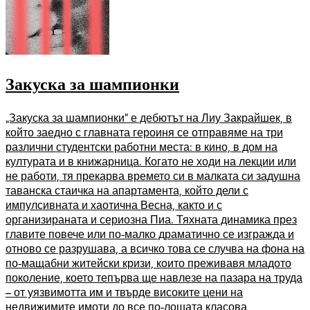
Закуска за шампионки
„Закуска за шампионки“ е дебютът на Лиу Закрайшек, в
който заедно с главната героиня се отправяме на три
различни студентски работни места: в кино, в дом на
културата и в книжарница. Когато не ходи на лекции или
не работи, тя прекарва времето си в малката си задушна
таванска стаичка на апартамента, който дели с
импулсивната и хаотична Весна, както и с
организираната и сериозна Пиа. Тяхната динамика през
главите повече или по-малко драматично се изгражда и
отново се разрушава, а всичко това се случва на фона на
по-мащабни житейски кризи, които преживавя младото
поколение, което тепърва ще навлезе на пазара на труда
– от уязвимотта им и твърде високите цени на
недвижимите имоти до все по-лошата класова