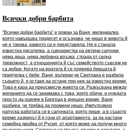
Всички добри барбита
"Всички добри барбита" е роман за Ваня, милениалка,
която навършва тридесет и осъзнава, че нищо в живота й
не е такова, каквото си е представяла. Не е станала
известна писателка, а сценаристка на евтини сапунки,
няма деца, няма любовна връзка, страда от силна
тревожност, а отношенията й със семейството съвсем не
са добри. Когато на вратата й се появява бившата й
приятелка с бебе, Ваня, въпреки че Светлана е разбила
сърцето й, я оставя да остане при нея за известно време.
Това я кара да преосмисли живота си. Разкъсвана между
желанието да се занимава с това, което обича, и нуждата
просто да оцелее в Белград в днешно време, Ваня
разбира, че трябва да промени нещо. Импулсивно
напуска работата си в сапунката, която пише, а в същото
време хазяинът й я гони от апартамента, за да настани
семейна двойка от Русия, от която може да получи много
по-висок наем. Светлана си тръгва, отново я изоставя, а