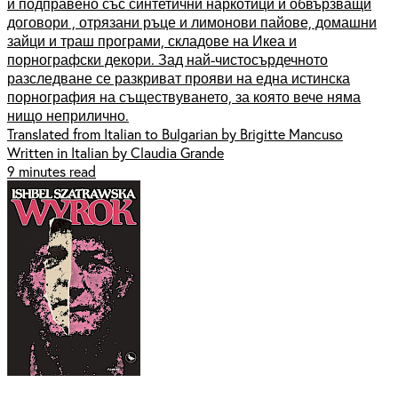
и подправено със синтетични наркотици и обвързващи
договори , отрязани ръце и лимонови пайове, домашни
зайци и траш програми, складове на Икеа и
порнографски декори. Зад най-чистосърдечното
разследване се разкриват прояви на една истинска
порнография на съществуването, за която вече няма
нищо неприлично.
Translated from Italian to Bulgarian by Brigitte Mancuso
Written in Italian by Claudia Grande
9 minutes read