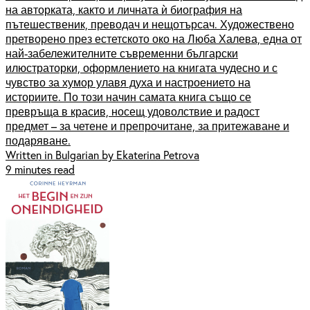
на авторката, както и личната ѝ биография на
пътешественик, преводач и нещотърсач. Художествено
претворено през естетското око на Люба Халева, една от
най-забележителните съвременни български
илюстраторки, оформлението на книгата чудесно и с
чувство за хумор улавя духа и настроението на
историите. По този начин самата книга също се
превръща в красив, носещ удоволствие и радост
предмет – за четене и препрочитане, за притежаване и
подаряване.
Written in Bulgarian by Ekaterina Petrova
9 minutes read