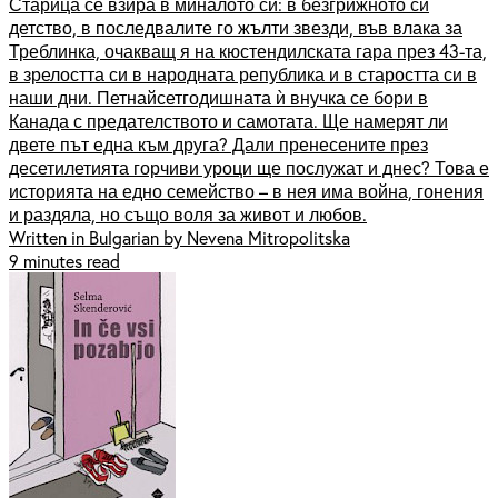
Старица се взира в миналото си: в безгрижното си
детство, в последвалите го жълти звезди, във влака за
Треблинка, очакващ я на кюстендилската гара през 43-та,
в зрелостта си в народната република и в старостта си в
наши дни. Петнайсетгодишната ѝ внучка се бори в
Канада с предателството и самотата. Ще намерят ли
двете път една към друга? Дали пренесените през
десетилетията горчиви уроци ще послужат и днес? Това е
историята на едно семейство – в нея има война, гонения
и раздяла, но също воля за живот и любов.
Written in Bulgarian by Nevena Mitropolitska
9 minutes read