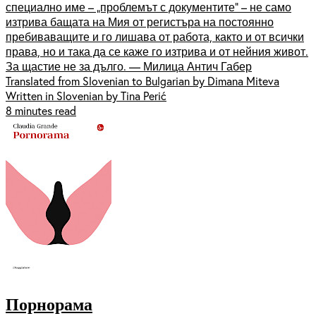
специално име – „проблемът с документите“ – не само
изтрива бащата на Мия от регистъра на постоянно
пребиваващите и го лишава от работа, както и от всички
права, но и така да се каже го изтрива и от нейния живот.
За щастие не за дълго. — Милица Антич Габер
Translated from Slovenian to Bulgarian by Dimana Miteva
Written in Slovenian by Tina Perić
8 minutes read
Порнорама