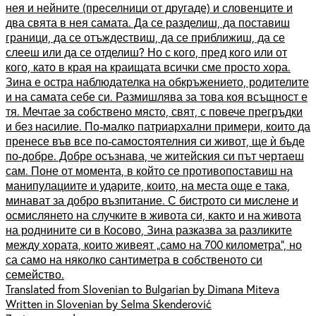
нея и нейните (преселници от другаде) и словенците и
два свята в нея самата. Да се разделиш, да поставиш
граници, да се отъждествиш, да се приближиш, да се
слееш или да се отделиш? Но с кого, пред кого или от
кого, като в края на краищата всички сме просто хора.
Зина е остра наблюдателка на обкръжението, родителите
и на самата себе си. Размишлява за това коя всъщност е
тя. Мечтае за собствено място, свят, с повече прегръдки
и без насилие. По-малко патриархални примери, които да
пренесе във все по-самостоятелния си живот, ще ѝ бъде
по-добре. Добре осъзнава, че житейския си път чертаеш
сам. Поне от момента, в който се противопоставиш на
манипулациите и ударите, които, на места още е така,
минават за добро възпитание. С бистрото си мислене и
осмислянето на случките в живота си, както и на живота
на роднините си в Косово, Зина разказва за разликите
между хората, които живеят „само на 700 километра“, но
са само на няколко сантиметра в собственото си
семейство.
Translated from Slovenian to Bulgarian by Dimana Miteva
Written in Slovenian by Selma Skenderović