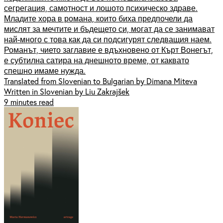
сегрегация, самотност и лошото психическо здраве.
Младите хора в романа, които биха предпочели да
мислят за мечтите и бъдещето си, могат да се занимават
най-много с това как да си подсигурят следващия наем.
Романът, чието заглавие е вдъхновено от Кърт Вонегът,
е субтилна сатира на днешното време, от каквато
спешно имаме нужда.
Translated from Slovenian to Bulgarian by Dimana Miteva
Written in Slovenian by Liu Zakrajšek
9 minutes read