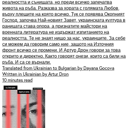
реалността и сънищата, но преди всичко запечатва
живота на ръба. Разказва за хората с голямата Любов,
върху плещите на която всичко. Тук се появява Окопният
Господ, започва Най-новият Завет, украинската култура в
раницата става опора, а признатите майстори на
военната литература не издържат изпитанието на
реалността. Те не знаят нищо за нас, украинците. За себе
си можем да говорим само ние, защото на Източния
фронт всичко се промени. И Артур Дрон говори за това
открито и директно. Както говорят онези, които са били на
ръба. И са се върнали.
Translated from Ukrainian to Bulgarian by Dayana Gocova
Written in Ukrainian by Artur Dron
10 minutes read