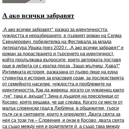
А ако всички забравят
„А ако всички забравят“, разказ за идентичността,
чуждостта и неразбирането, е първият роман на Селма
Скендерович, победителка на Фестивала за млада
литература Уршка през 2020 г. „А ако всички забравят“ е
роман за порастването и търсенето на идентичност,
който продължава въпросите, които авторката поставя
още в дебюта си с кратка проза „Защо мълчиш, Хава?“
Интимната история, разказана от първо лице на една
студентка е история за класовия срам, за последствията
от семейното насилие, чуждостта и проблемите на
идентичността. Как да живееш, когато си чужденец както
„тук“, така и „вкъщи“? Зина е дъщеря на преселници от
Косово, която решава, че ще следва. Когато се мести от
малък словенски град в Любляна, в общежитие, търси
пътя си в световете, които я определят. Двата свята за
нея са този тук – Словения, и онзи в Косово, двата свята
са също между нея и родителите ѝ, а също така между