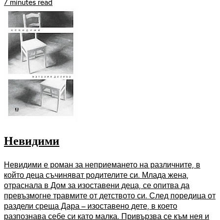
7 minutes read
Невидими
Невидими е роман за неприемането на различните, в
който деца съчиняват родителите си. Млада жена,
отраснала в Дом за изоставени деца, се опитва да
превъзмогне травмите от детството си. След поредица от
раздели среща Дара – изоставено дете, в което
разпознава себе си като малка. Привързва се към нея и