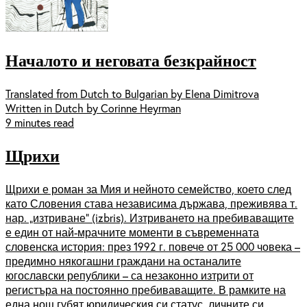
Началото и неговата безкрайност
Translated from Dutch to Bulgarian by Elena Dimitrova
Written in Dutch by Corinne Heyrman
9 minutes read
Щрихи
Щрихи е роман за Мия и нейното семейство, което след
като Словения става независима държава, преживява т.
нар. „изтриване“ (izbris). Изтриването на пребиваващите
е един от най-мрачните моменти в съвременната
словенска история: през 1992 г. повече от 25 000 човека –
предимно някогашни граждани на останалите
югославски републики – са незаконно изтрити от
регистъра на постоянно пребиваващите. В рамките на
една нощ губят юридическия си статус, личните си