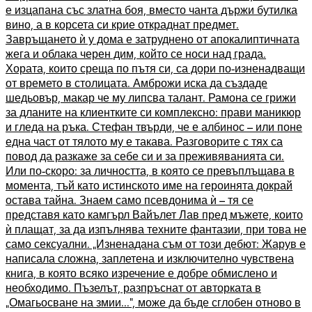
е изцапана със златна боя, вместо чанта държи бутилка
вино, а в корсета си крие откраднат предмет.
Завръщането ѝ у дома е затруднено от апокалиптичната
жега и облака черен дим, който се носи над града.
Хората, които среща по пътя си, са дори по-изненадващи
от времето в столицата. Амброжи иска да създаде
шедьовър, макар че му липсва талант. Рамона се грижи
за дланите на клиентките си комплексно: прави маникюр
и гледа на ръка. Стефан твърди, че е албинос – или поне
една част от тялото му е такава. Разговорите с тях са
повод да разкаже за себе си и за преживяванията си.
Или по-скоро: за личността, в която се превъплъщава в
момента, тъй като истинското име на героинята докрай
остава тайна. Знаем само псевдонима ѝ – тя се
представя като камгърл Вайълет Лав пред мъжете, които
ѝ плащат, за да изпълнява техните фантазии, при това не
само сексуални. „Изненадана съм от този дебют: Жарув е
написала сложна, заплетена и изключително чувствена
книга, в която всяко изречение е добре обмислено и
необходимо. Пъзелът, разпръснат от авторката в
„Омагьосване на змии...“, може да бъде сглобен отново в