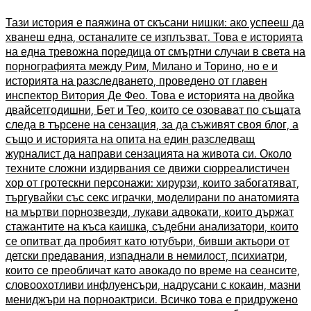
Тази история е паяжина от скъсани нишки: ако успееш да
хванеш една, останалите се изплъзват. Това е историята
на една тревожна поредица от смъртни случаи в света на
порнографията между Рим, Милано и Торино, но е и
историята на разследването, проведено от главен
инспектор Витория Де Фео. Това е историята на двойка
двайсетгодишни, Бет и Тео, които се озовават по същата
следа в търсене на сензация, за да съживят своя блог, а
също и историята на опита на един разследващ
журналист да направи сензацията на живота си. Около
техните сложни издирвания се движи сюрреалистичен
хор от гротескни персонажи: хирурзи, които забогатяват,
търгувайки със секс играчки, моделирани по анатомията
на мъртви порнозвезди, лукави адвокати, които държат
стажантите на къса каишка, съдебни анализатори, които
се опитват да пробият като ютубъри, бивши актьори от
детски предавания, изпаднали в немилост, психиатри,
които се преобличат като авокадо по време на сеансите,
словоохотливи инфлуенсъри, надрусани с кокаин, мазни
мениджъри на порноактриси. Всичко това е придружено