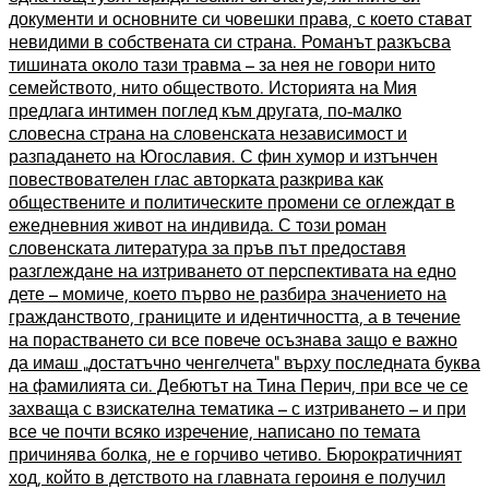
документи и основните си човешки права, с което стават
невидими в собствената си страна. Романът разкъсва
тишината около тази травма – за нея не говори нито
семейството, нито обществото. Историята на Мия
предлага интимен поглед към другата, по-малко
словесна страна на словенската независимост и
разпадането на Югославия. С фин хумор и изтънчен
повествователен глас авторката разкрива как
обществените и политическите промени се оглеждат в
ежедневния живот на индивида. С този роман
словенската литература за пръв път предоставя
разглеждане на изтриването от перспективата на едно
дете – момиче, което първо не разбира значението на
гражданството, границите и идентичността, а в течение
на порастването си все повече осъзнава защо е важно
да имаш „достатъчно ченгелчета“ върху последната буква
на фамилията си. Дебютът на Тина Перич, при все че се
захваща с взискателна тематика – с изтриването – и при
все че почти всяко изречение, написано по темата
причинява болка, не е горчиво четиво. Бюрократичният
ход, който в детството на главната героиня е получил