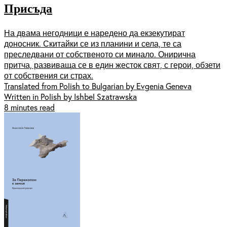
Присъда
На двама негодници е наредено да екзекутират
доносник. Скитайки се из планини и села, те са
преследвани от собственото си минало. Онирична
притча, развиваща се в един жесток свят, с герои, обзети
от собствения си страх.
Translated from Polish to Bulgarian by Evgenia Geneva
Written in Polish by Ishbel Szatrawska
8 minutes read