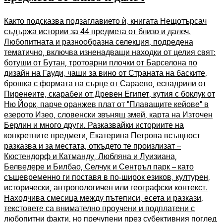
Както подсказва подзаглавието ѝ, книгата Нещотърсач
съдържа истории за 44 предмета от близо и далеч.
Любопитната и разнообразна селекция, подредена
тематично, включва изненадващи находки от целия свят:
ботуши от Бутан, тротоарни плочки от Барселона по
дизайн на Гауди, чаши за вино от Страната на баските,
брошка с формата на сърце от Сараево, еспадрили от
Пиренеите, скарабеи от Древен Египет, кутия с боклук от
Ню Йорк, парче оранжев плат от “Плаващите кейове” в
езерото Изео, словенски звънящ змей, карта на Източен
Берлин и много други. Разказвайки историите на
конкретните предмети, Екатерина Петрова всъщност
разказва и за местата, откъдето те произлизат –
Кюстендорф и Катманду, Любляна и Луизиана,
Белведере и Билбао, Селчук и Сентръл парк – като
същевременно ги поставя в по-широк езиков, културен,
исторически, антропологичен или географски контекст.
Находчива смесица между пътеписи, есета и разкази,
текстовете са внимателно проучени и подплатени с
любопитни факти, но пречупени през субективния поглед