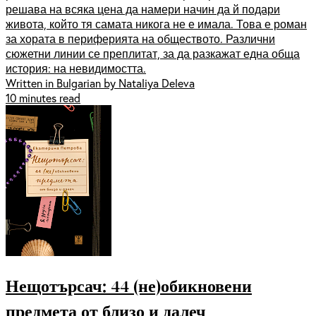
решава на всяка цена да намери начин да й подари
живота, който тя самата никога не е имала. Това е роман
за хората в периферията на обществото. Различни
сюжетни линии се преплитат, за да разкажат една обща
история: на невидимостта.
Written in Bulgarian by Nataliya Deleva
10 minutes read
Нещотърсач: 44 (не)обикновени
предмета от близо и далеч