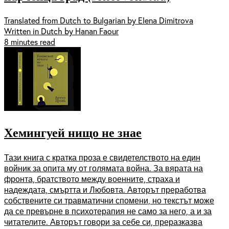
Translated from Dutch to Bulgarian by Elena Dimitrova
Written in Dutch by Hanan Faour
8 minutes read
Хемингуей нищо не знае
Тази книга с кратка проза е свидетелството на един
войник за опита му от голямата война. За вярата на
фронта, братството между военните, страха и
надеждата, смъртта и Любовта. Авторът преработва
собствените си травматични спомени, но текстът може
да се превърне в психотерапия не само за него, а и за
читателите. Авторът говори за себе си, преразказва