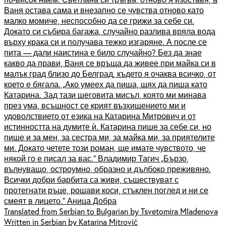
Ваня остава сама и внезапно се чувства отново като
малко момиче, неспособно да се грижи за себе си.
Докато си събира багажа, случайно разлива вряла вода
върху крака си и получава тежко изгаряне. А после се
пита — дали наистина е било случайно? Без да знае
какво да прави, Ваня се връща да живее при майка си в
малък град близо до Белград, където я очаква всичко, от
което е бягала. „Ако умеех да пиша, щях да пиша като
Катарина. Зад тази шеговита мисъл, която ми минава
през ума, всъщност се крият възхищението ми и
удоволствието от езика на Катарина Митрович и от
истинността на думите ѝ. Катарина пише за себе си, но
пише и за мен, за сестра ми, за майка ми, за приятелите
ми. Докато четете този роман, ще имате чувството, че
някой го е писал за вас.“ Владимир Тагич „Бързо,
вълнуващо, остроумно, образно и дълбоко преживяно.
Всички добри барбита са живи, съществуват с
протегнати ръце, рошави коси, стъклен поглед и ни се
смеят в лицето.“ Аница Добра
Translated from Serbian to Bulgarian by Tsvetomira Mladenova
Written in Serbian by Katarina Mitrović