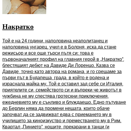
Накратко
Той е на 24 години, наполовина неаполитанец и
наполовина унгарец, учил е в Болоня, иска да стане
режисьор и все още търси пътя си: това е
първоначалният профил на главния герой в „Накратко“,
блестящият дебют на Давиде Ди Лоренцо. Казва се
Давиде, точно като автора на романа, и го срещаме за
първи път в Будапеща, града, в който е родена и
израснала майка му. Той е оставил зад себе си Италия,
приятелите си, семейството си и въпреки че животът в
чужбина не му спестява гротескни приключения,
ежедневието му е сънливо и блуждаещо. Едно пътуване
до Берлин няма да промени нещата, които обаче
започват да се задвижват едва с приемането му в
училището за киноизкуство и преместването му в Рим.
Квартал „Пинието“, нощите, прекарани в танци (и