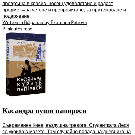
превръща в красив, носещ удоволствие и радост
предмет – за четене и препрочитане, за притежаване и
подаряване.
Written in Bulgarian by Ekaterina Petrova
9 minutes read
Касандра пуши папироси
Съвременен Киев, въздушна тревога. Студентката Леся
се укрива в мазето. Там случайно попада на дневника на