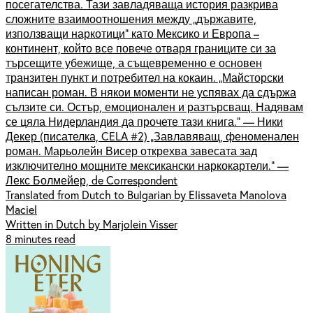
посегателства. Тази завладяваща история разкрива
сложните взаимоотношения между „държавите,
използващи наркотици“ като Мексико и Европа –
континент, който все повече отваря границите си за
търсещите убежище, а същевременно е основен
транзитен пункт и потребител на кокаин. „Майсторски
написан роман. В някои моменти не успявах да сдържа
сълзите си. Остър, емоционален и разтърсващ. Надявам
се цяла Нидерландия да прочете тази книга.“ — Ники
Декер (писателка, CELA #2) „Завлавяващ, феноменален
роман. Марьолейн Висер открехва завесата зад
изключително мощните мексикански наркокартели.“ —
Лекс Болмейер, de Correspondent
Translated from Dutch to Bulgarian by Elissaveta Manolova
Maciel
Written in Dutch by Marjolein Visser
8 minutes read