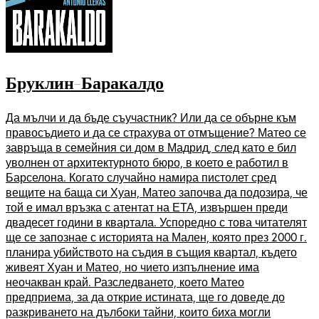
Бруклин-Баракалдо
Да мълчи и да бъде съучастник? Или да се обърне към
правосъдието и да се страхува от отмъщение? Матео се
завръща в семейния си дом в Мадрид, след като е бил
уволнен от архитектурното бюро, в което е работил в
Барселона. Когато случайно намира пистолет сред
вещите на баща си Хуан, Матео започва да подозира, че
той е имал връзка с атентат на ЕТА, извършен преди
двадесет години в квартала. Успоредно с това читателят
ще се запознае с историята на Мален, която през 2000 г.
планира убийството на съдия в същия квартал, където
живеят Хуан и Матео, но чието изпълнение има
неочакван край. Разследването, което Матео
предприема, за да открие истината, ще го доведе до
разкриването на дълбоки тайни, които биха могли