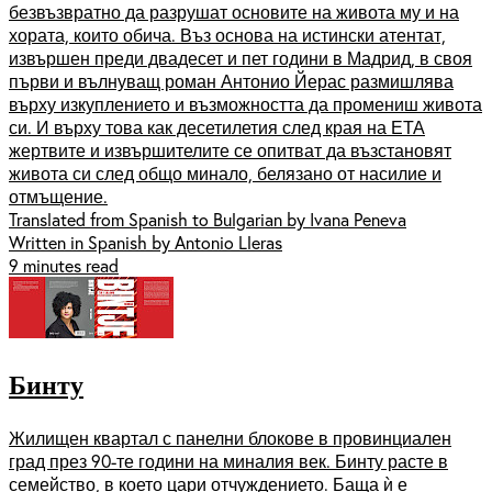
безвъзвратно да разрушат основите на живота му и на
хората, които обича. Въз основа на истински атентат,
извършен преди двадесет и пет години в Мадрид, в своя
първи и вълнуващ роман Антонио Йерас размишлява
върху изкуплението и възможността да промениш живота
си. И върху това как десетилетия след края на ЕТА
жертвите и извършителите се опитват да възстановят
живота си след общо минало, белязано от насилие и
отмъщение.
Translated from Spanish to Bulgarian by Ivana Peneva
Written in Spanish by Antonio Lleras
9 minutes read
Бинту
Жилищен квартал с панелни блокове в провинциален
град през 90-те години на миналия век. Бинту расте в
семейство, в което цари отчуждението. Баща ѝ е