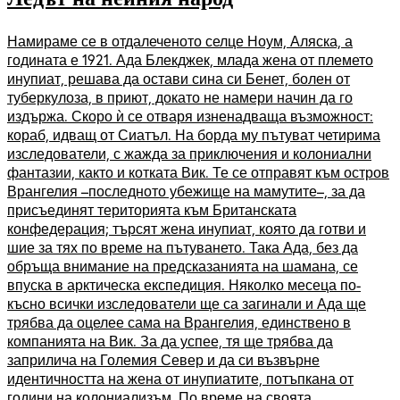
Намираме се в отдалеченото селце Ноум, Аляска, а
годината е 1921. Ада Блекджек, млада жена от племето
инупиат, решава да остави сина си Бенет, болен от
туберкулоза, в приют, докато не намери начин да го
издържа. Скоро ѝ се отваря изненадваща възможност:
кораб, идващ от Сиатъл. На борда му пътуват четирима
изследователи, с жажда за приключения и колониални
фантазии, както и котката Вик. Те се отправят към остров
Врангелия –последното убежище на мамутите–, за да
присъединят територията към Британската
конфедерация; търсят жена инупиат, която да готви и
шие за тях по време на пътуването. Така Ада, без да
обръща внимание на предсказанията на шамана, се
впуска в арктическа експедиция. Няколко месеца по-
късно всички изследователи ще са загинали и Ада ще
трябва да оцелее сама на Врангелия, единствено в
компанията на Вик. За да успее, тя ще трябва да
заприлича на Големия Север и да си възвърне
идентичността на жена от инупиатите, потъпкана от
години на колониализъм. По време на своята