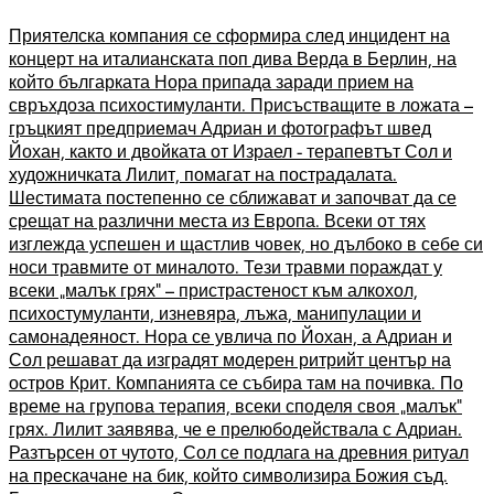
Приятелска компания се сформира след инцидент на
концерт на италианската поп дива Верда в Берлин, на
който българката Нора припада заради прием на
свръхдоза психостимуланти. Присъстващите в ложата –
гръцкият предприемач Адриан и фотографът швед
Йохан, както и двойката от Израел - терапевтът Сол и
художничката Лилит, помагат на пострадалата.
Шестимата постепенно се сближават и започват да се
срещат на различни места из Европа. Всеки от тях
изглежда успешен и щастлив човек, но дълбоко в себе си
носи травмите от миналото. Тези травми пораждат у
всеки „малък грях“ – пристрастеност към алкохол,
психостумуланти, изневяра, лъжа, манипулации и
самонадеяност. Нора се увлича по Йохан, а Адриан и
Сол решават да изградят модерен ритрийт център на
остров Крит. Компанията се събира там на почивка. По
време на групова терапия, всеки споделя своя „малък“
грях. Лилит заявява, че е прелюбодействала с Адриан.
Разтърсен от чутото, Сол се подлага на древния ритуал
на прескачане на бик, който символизира Божия съд.