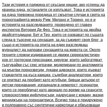
Тази история е паяжина от скъсани нишки: ако успееш да
хванеш една, останалите се изплъзват. Това е историята
на една тревожна поредица от смъртни случаи в света на
порнографията между Рим, Милано и Торино, но е и
историята на разследването, проведено от главен
инспектор Витория Де Фео. Това е историята на двойка
двайсетгодишни, Бет и Тео, които се озовават по същата
следа в търсене на сензация, за да съживят своя блог, а
също и историята на опита на един разследващ
журналист да направи сензацията на живота си. Около
техните сложни издирвания се движи сюрреалистичен
хор от гротескни персонажи: хирурзи, които забогатяват,
търгувайки със секс играчки, моделирани по анатомията
на мъртви порнозвезди, лукави адвокати, които държат
стажантите на къса каишка, съдебни анализатори, които
се опитват да пробият като ютубъри, бивши актьори от
детски предавания, изпаднали в немилост, психиатри,
които се преобличат като авокадо по време на сеансите,
словоохотливи инфлуенсъри, надрусани с кокаин, мазни
мениджъри на порноактриси. Всичко това е придружено
и подправено със синтетични наркотици и обвързващи