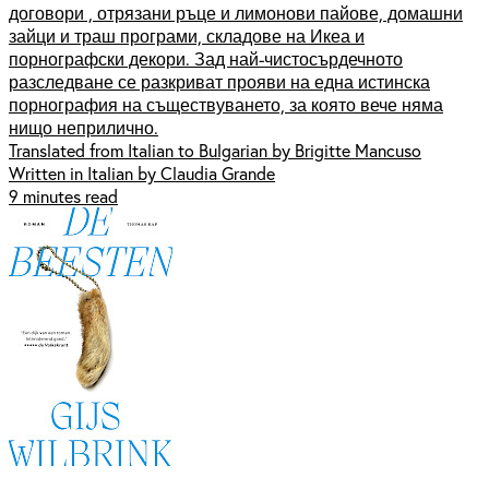
договори , отрязани ръце и лимонови пайове, домашни
зайци и траш програми, складове на Икеа и
порнографски декори. Зад най-чистосърдечното
разследване се разкриват прояви на една истинска
порнография на съществуването, за която вече няма
нищо неприлично.
Translated from Italian to Bulgarian by Brigitte Mancuso
Written in Italian by Claudia Grande
9 minutes read