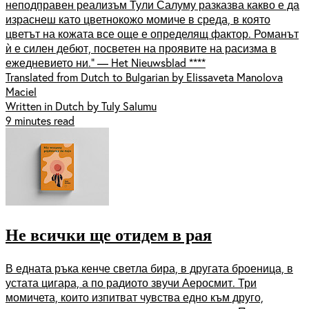
неподправен реализъм Тули Салуму разказва какво е да
израснеш като цветнокожо момиче в среда, в която
цветът на кожата все още е определящ фактор. Романът
ѝ е силен дебют, посветен на проявите на расизма в
ежедневието ни.“ — Het Nieuwsblad ****
Translated from Dutch to Bulgarian by Elissaveta Manolova
Maciel
Written in Dutch by Tuly Salumu
9 minutes read
Не всички ще отидем в рая
В едната ръка кенче светла бира, в другата броеница, в
устата цигара, а по радиото звучи Аеросмит. Три
момичета, които изпитват чувства едно към друго,