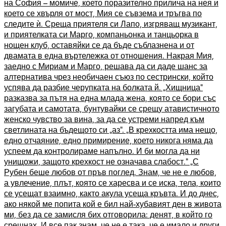
на София – момиче, което поразително прилича на нея и
което се хвърля от мост, Мия се съвзема и тръгва по
следите ѝ. Среща приятеля си Лапо, изгряващ музикант,
и приятелката си Марго, компаньонка и танцьорка в
нощен клуб, оставяйки се да бъде съблазнена и от
двамата в една въртележка от отношения. Накрая Мия,
заедно с Мириам и Марго, решава да си даде шанс за
алтернатива чрез необичаен съюз по сестрински, който
успява да разбие черупката на болката й. „Хищница“
разказва за пътя на една млада жена, която се бори със
загубата и самотата, бунтувайки се срещу атавистичното
женско чувство за вина, за да се устреми напред към
светлината на бъдещото си „аз“. „В крехкостта има нещо,
едно отчаяние, едно примирение, което никога няма да
успеем да контролираме напълно. И би могла да ни
унищожи, защото крехкост не означава слабост.“ „С
Рубен беше любов от пръв поглед. Знам, че не е любов,
а увлечение, плът, която се харесва и се иска, тела, които
се усещат взаимно, както акула усеща кръвта. И до днес,
ако някой ме попита кой е бил най-хубавият ден в живота
ми, без да се замисля бих отговорила: денят, в който го
срещнах. И все пак знам, че не е така, че е имало и други