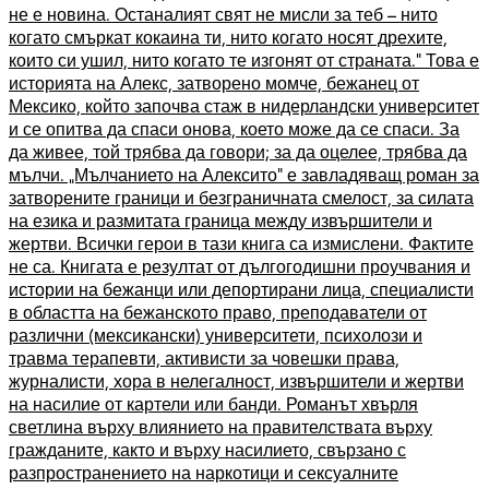
не е новина. Останалият свят не мисли за теб – нито
когато смъркат кокаина ти, нито когато носят дрехите,
които си ушил, нито когато те изгонят от страната.“ Това е
историята на Алекс, затворено момче, бежанец от
Мексико, който започва стаж в нидерландски университет
и се опитва да спаси онова, което може да се спаси. За
да живее, той трябва да говори; за да оцелее, трябва да
мълчи. „Мълчанието на Алексито“ е завладяващ роман за
затворените граници и безграничната смелост, за силата
на езика и размитата граница между извършители и
жертви. Всички герои в тази книга са измислени. Фактите
не са. Книгата е резултат от дългогодишни проучвания и
истории на бежанци или депортирани лица, специалисти
в областта на бежанското право, преподаватели от
различни (мексикански) университети, психолози и
травма терапевти, активисти за човешки права,
журналисти, хора в нелегалност, извършители и жертви
на насилие от картели или банди. Романът хвърля
светлина върху влиянието на правителствата върху
гражданите, както и върху насилието, свързано с
разпространението на наркотици и сексуалните