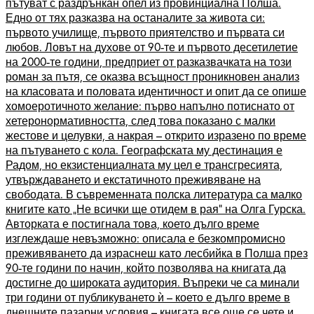
пътуват с раздрънкан опел из провинциална Полша.
Едно от тях разказва на останалите за живота си:
първото училище, първото приятелство и първата си
любов. Ловът на духове от 90-те и първото десетилетие
на 2000-те години, предприет от разказвачката на този
роман за пътя, се оказва всъщност проникновен анализ
на класовата и половата идентичност и опит да се опише
хомоеротичното желание: първо напълно потиснато от
хетеронормативността, след това показано с малки
жестове и целувки, а накрая – открито изразено по време
на пътуването с кола. Географската му дестинация е
Радом, но екзистенциалната му цел е трансгресията,
утвърждаването и екстатичното преживяване на
свободата. В съвременната полска литература са малко
книгите като „Не всички ще отидем в рая“ на Олга Гурска.
Авторката е постигнала това, което дълго време
изглеждаше невъзможно: описала е безкомпромисно
преживяването да израснеш като лесбийка в Полша през
90-те години по начин, който позволява на книгата да
достигне до широката аудитория. Въпреки че са минали
три години от публикуването ѝ – което е дълго време в
днешните пазарни условия – книгата все още се чете и