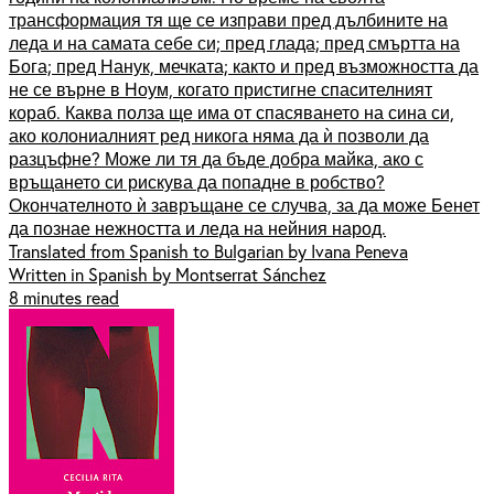
трансформация тя ще се изправи пред дълбините на
леда и на самата себе си; пред глада; пред смъртта на
Бога; пред Нанук, мечката; както и пред възможността да
не се върне в Ноум, когато пристигне спасителният
кораб. Каква полза ще има от спасяването на сина си,
ако колониалният ред никога няма да ѝ позволи да
разцъфне? Може ли тя да бъде добра майка, ако с
връщането си рискува да попадне в робство?
Окончателното ѝ завръщане се случва, за да може Бенет
да познае нежността и леда на нейния народ.
Translated from Spanish to Bulgarian by Ivana Peneva
Written in Spanish by Montserrat Sánchez
8 minutes read