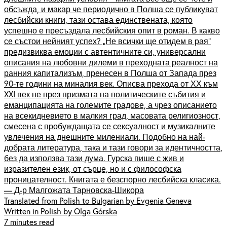
обсъжда, и макар че периодично в Полша се публикуват
лесбийски книги, тази остава единствената, която
успешно е пресъздала лесбийския опит в роман. В какво
се състои нейният успех? „Не всички ще отидем в рая“
предизвиква емоции с автентичните си, универсални
описания на любовни дилеми в преходната реалност на
ранния капитализъм, пренесен в Полша от Запада през
90-те години на миналия век. Описва прехода от ХХ към
XXI век не през призмата на политическите събития и
еманципацията на големите градове, а чрез описанието
на всекидневието в малкия град, масовата религиозност,
смесена с пробуждащата се сексуалност и музикалните
увлечения на днешните милениали. Подобно на най-
добрата литература, така и тази говори за идентичността,
без да използва тази дума. Гурска пише с жив и
изразителен език, от сърце, но и с философска
проницателност. Книгата е безспорно лесбийска класика.
— Д-р Малгожата Тарновска-Шикора
Translated from Polish to Bulgarian by Evgenia Geneva
Written in Polish by Olga Górska
7 minutes read