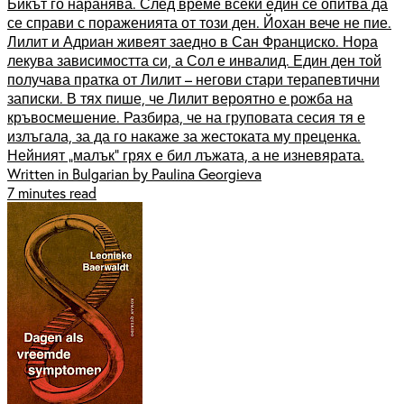
Бикът го наранява. След време всеки един се опитва да
се справи с пораженията от този ден. Йохан вече не пие.
Лилит и Адриан живеят заедно в Сан Франциско. Нора
лекува зависимостта си, а Сол е инвалид. Един ден той
получава пратка от Лилит – негови стари терапевтични
записки. В тях пише, че Лилит вероятно е рожба на
кръвосмешение. Разбира, че на груповата сесия тя е
излъгала, за да го накаже за жестоката му преценка.
Нейният „малък“ грях е бил лъжата, а не изневярата.
Written in Bulgarian by Paulina Georgieva
7 minutes read