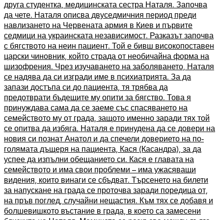
друга студентка, медицинската сестра Наталя. Започва
да чете. Наталя описва двуседмичния период преди
навлизането на Червената армия в Киев и първите
седмици на украинската независимост. Разказът започва
с бягството на неин пациент. Той е бивш високопоставен
царски чиновник, който страда от необичайна форма на
шизофрения. Чрез изучаването на заболяването, Наталя
се надява да си изгради име в психиатрията. За да
запази достъпа си до пациента, тя трябва да
предотврати бъдещите му опити за бягство. Това я
принуждава сама да се заеме със спасяването на
семейството му от града, защото именно заради тях той
се опитва да избяга. Наталя е принудена да се довери на
новия си познат Анатол и да спечели доверието на по-
голямата дъщеря на пациента, Кася (Касандра), за да
успее да изпълни обещанието си. Кася е главата на
семейството и има свои проблеми – има ужасяващи
видения, които винаги се сбъдват. Търсенето на билети
за напускане на града се проточва заради поредица от,
на пръв поглед, случайни нещастия. Към тях се добавя и
болшевишкото въстание в града, в което са замесени