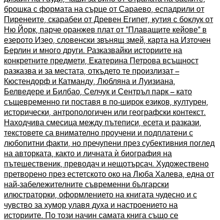
брошка с формата на сърце от Сараево, еспадрили от
Пиренеите, скарабеи от Древен Египет, кутия с боклук от
Ню Йорк, парче оранжев плат от “Плаващите кейове” в
езерото Изео, словенски звънящ змей, карта на Източен
Берлин и много други. Разказвайки историите на
конкретните предмети, Екатерина Петрова всъщност
разказва и за местата, откъдето те произлизат –
Кюстендорф и Катманду, Любляна и Луизиана,
Белведере и Билбао, Селчук и Сентръл парк – като
същевременно ги поставя в по-широк езиков, културен,
исторически, антропологичен или географски контекст.
Находчива смесица между пътеписи, есета и разкази,
текстовете са внимателно проучени и подплатени с
любопитни факти, но пречупени през субективния поглед
на авторката, както и личната ѝ биография на
пътешественик, преводач и нещотърсач. Художествено
претворено през естетското око на Люба Халева, една от
най-забележителните съвременни български
илюстраторки, оформлението на книгата чудесно и с
чувство за хумор улавя духа и настроението на
историите. По този начин самата книга също се