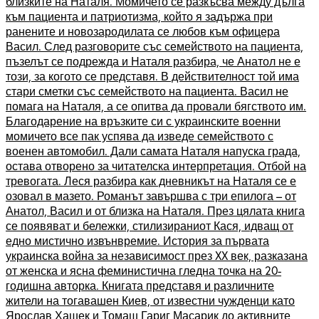
близките на Наталя. Момичето се разкъсва между дълга
към пациента и патриотизма, който я задържа при
ранените и новозародилата се любов към офицера
Васил. След разговорите със семейството на пациента,
пъзелът се подрежда и Наталя разбира, че Анатол не е
този, за когото се представя. В действителност той има
стари сметки със семейството на пациента. Васил не
помага на Наталя, а се опитва да провали бягството им.
Благодарение на връзките си с украинските военни
момичето все пак успява да изведе семейството с
военен автомобил. Дали самата Наталя напуска града,
остава отворено за читателска интерпретация. Отбой на
тревогата. Леся разбира как дневникът на Наталя се е
озовал в мазето. Романът завършва с три епилога – от
Анатол, Васил и от близка на Наталя. През цялата книга
се появяват и бележки, стилизираниот Кася, идващ от
едно мистично извънвремие. История за първата
украинска война за независимост през XX век, разказана
от женска и ясна феминистична гледна точка на 20-
годишна авторка. Книгата представя и различните
жители на тогавашен Киев, от известни чужденци като
Ярослав Хашек и Томаш Гариг Масарик до активните