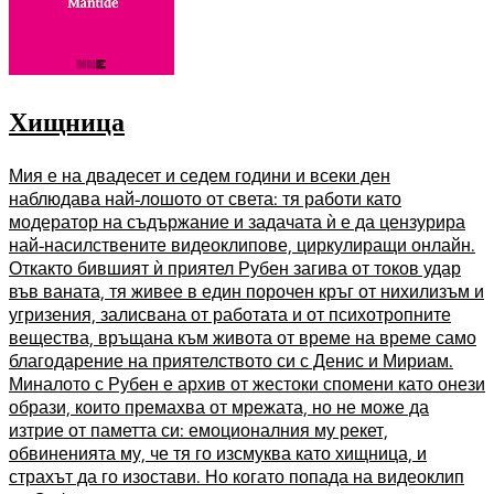
Хищница
Мия е на двадесет и седем години и всеки ден
наблюдава най-лошото от света: тя работи като
модератор на съдържание и задачата ѝ е да цензурира
най-насилствените видеоклипове, циркулиращи онлайн.
Откакто бившият ѝ приятел Рубен загива от токов удар
във ваната, тя живее в един порочен кръг от нихилизъм и
угризения, залисвана от работата и от психотропните
вещества, връщана към живота от време на време само
благодарение на приятелството си с Денис и Мириам.
Миналото с Рубен е архив от жестоки спомени като онези
образи, които премахва от мрежата, но не може да
изтрие от паметта си: емоционалния му рекет,
обвиненията му, че тя го изсмуква като хищница, и
страхът да го изостави. Но когато попада на видеоклип