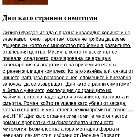
Дни като странни симптоми
Сизиф блуждае из ада с празна инвалидна количка и не
знае какво точно търси там, освен че трябва да вземе
дъщеря си, която е с множество проблеми в развитието,
от дневния център. Мисия, в която тя всеки път се
проваля, след което, разочарована, се връща в
занемарения си апартамент на приземния етаж в
странен жилищен комплекс. Когато хазяйката ѝ, сякаш от
нищото, завързва разговор с нея, спомените ѝ внезапно
започват да се възвръщат. „Дни като странни симптоми”
е битка с унинието, експедиция до границите на
майчинството, на надеждата и отчаянието, на живота и
смъртта. Роман, който те уцелва като убиец от засада,
жегва и сърцето, и ума, стреля безкомпромисно точно. —
в-к „НРК” „Дни като странни симптоми” е многопластов
роман с препратки към философията и гръцката
митология. Безмилостната фрагментарна форма и
невинаги лекият стил, избрани от Леонике Барвалт,