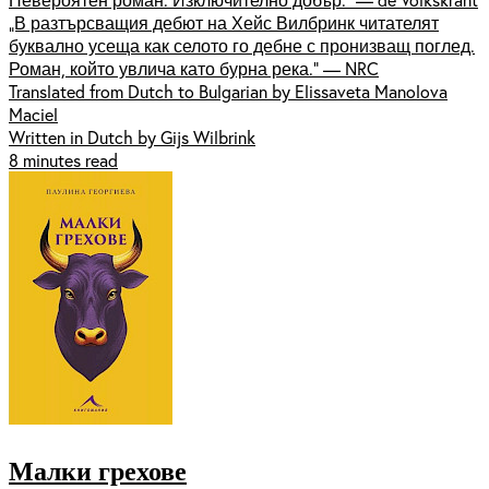
„В разтърсващия дебют на Хейс Вилбринк читателят
буквално усеща как селото го дебне с пронизващ поглед.
Роман, който увлича като бурна река.“ — NRC
Translated from Dutch to Bulgarian by Elissaveta Manolova
Maciel
Written in Dutch by Gijs Wilbrink
8 minutes read
Малки грехове