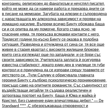
конгоанец, религиозен до фанатизъм и неуспял писател,
който не може да си намери работа и прекарва дните си
в писане на мемоари. Загубата на илюзии е съпроводена
с нарастващата му алкохолна зависимост и прояви на
домашно насилие. Въпреки всичко Бинту обожава баща
си и се опитва да му помогне. Когато става ясно, че
спасение няма, тя прекъсва всякакви контакти с него.
Тридесет години по-късно Бинту се оказва в подобна
ситуация. Разведена и отчуждена от сина си, тя все още
живее в стария квартал с високите жилищни блокове,
които сега изглеждат още по-западнали, и се бори със
своите зависимости. Учителската заплата ѝ осигурява
известна стабилност, докато един ден в училище тя губи
контрол и е принудена да се изправи срещу травмите от
детството си. „Тули Салуму е обрисувала главната
героиня Бинту с дълбоко психологическо проникновение,
присъщо само на опитните романисти. Със съвкупност от
въздействащи детайли тя създава реалистичен и
затрогващ портрет на Бинту, баща ѝ Юма и майка ѝ
Кристел. Без съмнение един впечатляващ дебют.“ — De
Standaard **** „С обезоръжаваща откровеност и