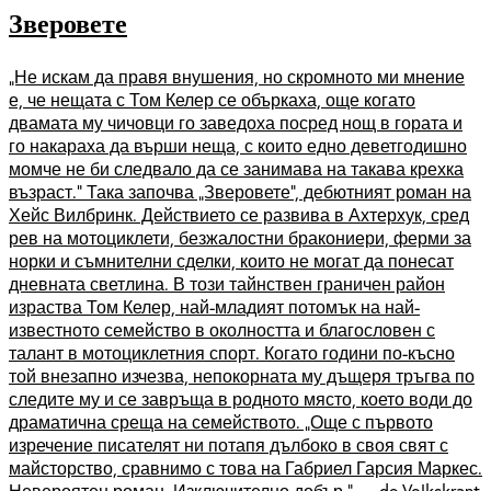
Зверовете
„Не искам да правя внушения, но скромното ми мнение
е, че нещата с Том Келер се объркаха, още когато
двамата му чичовци го заведоха посред нощ в гората и
го накараха да върши неща, с които едно деветгодишно
момче не би следвало да се занимава на такава крехка
възраст.“ Така започва „Зверовете“, дебютният роман на
Хейс Вилбринк. Действието се развива в Ахтерхук, сред
рев на мотоциклети, безжалостни бракониери, ферми за
норки и съмнителни сделки, които не могат да понесат
дневната светлина. В този тайнствен граничен район
израства Том Келер, най-младият потомък на най-
известното семейство в околността и благословен с
талант в мотоциклетния спорт. Когато години по-късно
той внезапно изчезва, непокорната му дъщеря тръгва по
следите му и се завръща в родното място, което води до
драматична среща на семейството. „Още с първото
изречение писателят ни потапя дълбоко в своя свят с
майсторство, сравнимо с това на Габриел Гарсия Маркес.
Невероятен роман. Изключително добър.“ — de Volkskrant