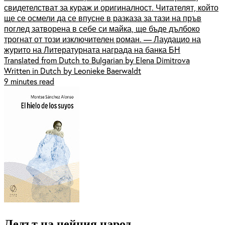
свидетелстват за кураж и оригиналност. Читателят, който
ще се осмели да се впусне в разказа за тази на пръв
поглед затворена в себе си майка, ще бъде дълбоко
трогнат от този изключителен роман. — Лаудацио на
журито на Литературната награда на банка БН
Translated from Dutch to Bulgarian by Elena Dimitrova
Written in Dutch by Leonieke Baerwaldt
9 minutes read
Ледът на нейния народ