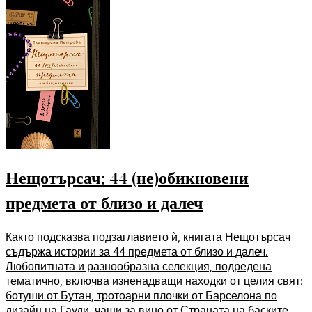
Нещотърсач: 44 (не)обикновени
предмета от близо и далеч
Както подсказва подзаглавието ѝ, книгата Нещотърсач
съдържа истории за 44 предмета от близо и далеч.
Любопитната и разнообразна селекция, подредена
тематично, включва изненадващи находки от целия свят:
ботуши от Бутан, тротоарни плочки от Барселона по
дизайн на Гауди, чаши за вино от Страната на баските,