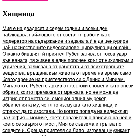
Хищница
Мия е на двадесет и седем години и всеки ден
наблюдава най-лошото от света: тя работи като
модератор на съдържание и задачата ѝ е да цензурира
най-насилствените видеоклипове, циркулиращи онлайн.
Откакто бившият ѝ приятел Рубен загива от токов удар
във ваната, тя живее в един порочен кръг от нихилизъм и
угризения, залисвана от работата и от психотропните
вещества, връщана към живота от време на време само
благодарение на приятелството си с Денис и Мириам.
Миналото с Рубен е архив от жестоки спомени като онези
образи, които премахва от мрежата, но не може да
изтрие от паметта си: емоционалния му рекет,
обвиненията му, че тя го изсмуква като хищница, и
страхът да го изостави. Но когато попада на видеоклип
на София – момиче, което поразително прилича на нея и
което се хвърля от мост, Мия се съвзема и тръгва по
следите ѝ. Среща приятеля си Лапо, изгряващ музикант,