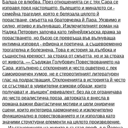
Балша се влюбва. През отношенията си с тях Сара се
изправя пред настоящето, бъдещето и миналото си -
семейна трагедия, която е белязала цялото й
порастване, смъртта на братовчедка й Лара. Уязвимо и
силно, игриво и вълнуващо. Изключителният роман на
Наджа Петрович започва като тийнейджърска драма за
порастването, но бързо се превръща във вълнуваща
интимна изповед - ефирна и поетична, а същевременно
трогателна и болезнена. Това е история за дълбока и
същностна крехкост, за страха от смъртта, но и за страха
от живота. — Сърджан Голубович Повествованието на
Сара, изпълнено с отклонения и често оцветено с лек
самоироничен хумор, не е стереотипният литературен
глас на подрастващия. Отклоненията в историята й често
се сгъстяват в удивителни езикови образи, които
получават и „външен“ еквивалент: без да се ограничава
до чисто реалистична проза, авторката е внесла в
романа важни фантастични мотиви и цели онирични
сцени, които интегрира хармонично и изключително
функционално в повествованието и ги използва като
значими структурни елементи на цялото произведение.
— Из становището на журито в състав проф. д-р Йелена