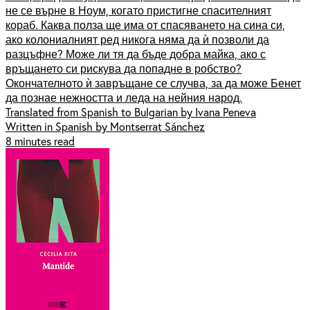
не се върне в Ноум, когато пристигне спасителният
кораб. Каква полза ще има от спасяването на сина си,
ако колониалният ред никога няма да ѝ позволи да
разцъфне? Може ли тя да бъде добра майка, ако с
връщането си рискува да попадне в робство?
Окончателното ѝ завръщане се случва, за да може Бенет
да познае нежността и леда на нейния народ.
Translated from Spanish to Bulgarian by Ivana Peneva
Written in Spanish by Montserrat Sánchez
8 minutes read