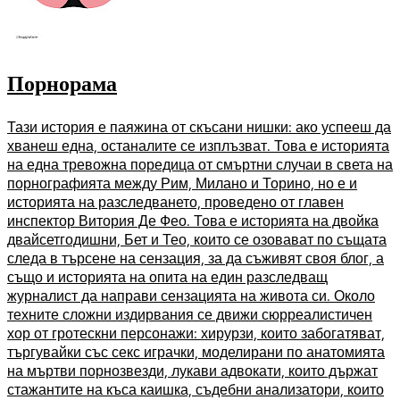
Порнорама
Тази история е паяжина от скъсани нишки: ако успееш да
хванеш една, останалите се изплъзват. Това е историята
на една тревожна поредица от смъртни случаи в света на
порнографията между Рим, Милано и Торино, но е и
историята на разследването, проведено от главен
инспектор Витория Де Фео. Това е историята на двойка
двайсетгодишни, Бет и Тео, които се озовават по същата
следа в търсене на сензация, за да съживят своя блог, а
също и историята на опита на един разследващ
журналист да направи сензацията на живота си. Около
техните сложни издирвания се движи сюрреалистичен
хор от гротескни персонажи: хирурзи, които забогатяват,
търгувайки със секс играчки, моделирани по анатомията
на мъртви порнозвезди, лукави адвокати, които държат
стажантите на къса каишка, съдебни анализатори, които