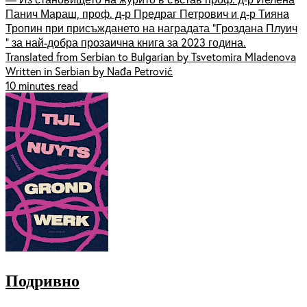
Панич Мараш, проф. д-р Предраг Петрович и д-р Тияна
Тропин при присъждането на наградата "Гроздана Плуич
" за най-добра прозаична книга за 2023 година.
Translated from Serbian to Bulgarian by Tsvetomira Mladenova
Written in Serbian by Nađa Petrović
10 minutes read
Подривно