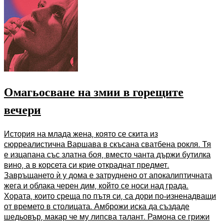
Омагьосване на змии в горещите
вечери
История на млада жена, която се скита из
сюрреалистична Варшава в скъсана сватбена рокля. Тя
е изцапана със златна боя, вместо чанта държи бутилка
вино, а в корсета си крие откраднат предмет.
Завръщането ѝ у дома е затруднено от апокалиптичната
жега и облака черен дим, който се носи над града.
Хората, които среща по пътя си, са дори по-изненадващи
от времето в столицата. Амброжи иска да създаде
шедьовър, макар че му липсва талант. Рамона се грижи