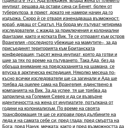
годината е 1921. Ада Блекджек, млада жена от племето
инупиат, решава да остави сина си Бенет, болен от
туберкулоза, в приют, докато не намери начин да го
издържа. Скоро ѝ се отваря изненадваща възможност:
кораб, идващ от Сиатъл. На борда му пътуват четирима
изследователи, с жажда за приключения и колониални
фантазии, както и котката Вик. Те се отправят към остров
Врангелия –последното убежище на мамутите–, за да
присъединят територията към Британската
конфедерация; търсят жена инупиат, която да готви и
шие за тях по време на пътуването. Така Ада, без да
обръща внимание на предсказанията на шамана, се
впуска в арктическа експедиция. Няколко месеца по-
късно всички изследователи ще са загинали и Ада ще
трябва да оцелее сама на Врангелия, единствено в
компанията на Вик. За да успее, тя ще трябва да
заприлича на Големия Север и да си възвърне
идентичността на жена от инупиатите, потъпкана от
години на колониализъм. По време на своята
трансформация тя ще се изправи пред дълбините на
леда и на самата себе си; пред глада; пред смъртта на
Бога; пред Нанук, мечката; както и пред възможността да