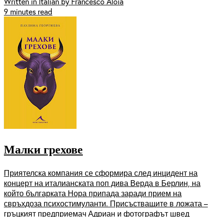
Written in Italian by Francesco Aloia
9 minutes read
Малки грехове
Приятелска компания се сформира след инцидент на
концерт на италианската поп дива Верда в Берлин, на
който българката Нора припада заради прием на
свръхдоза психостимуланти. Присъстващите в ложата –
гръцкият предприемач Адриан и фотографът швед