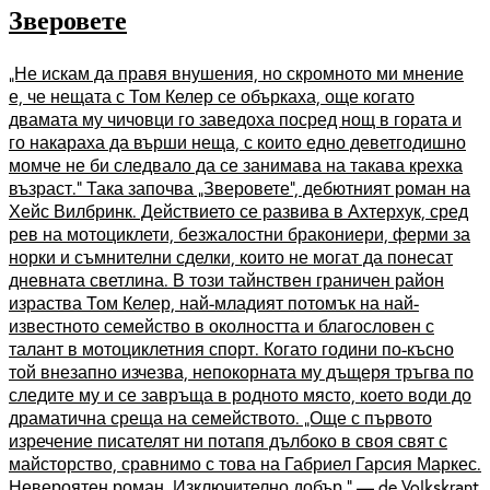
Зверовете
„Не искам да правя внушения, но скромното ми мнение
е, че нещата с Том Келер се объркаха, още когато
двамата му чичовци го заведоха посред нощ в гората и
го накараха да върши неща, с които едно деветгодишно
момче не би следвало да се занимава на такава крехка
възраст.“ Така започва „Зверовете“, дебютният роман на
Хейс Вилбринк. Действието се развива в Ахтерхук, сред
рев на мотоциклети, безжалостни бракониери, ферми за
норки и съмнителни сделки, които не могат да понесат
дневната светлина. В този тайнствен граничен район
израства Том Келер, най-младият потомък на най-
известното семейство в околността и благословен с
талант в мотоциклетния спорт. Когато години по-късно
той внезапно изчезва, непокорната му дъщеря тръгва по
следите му и се завръща в родното място, което води до
драматична среща на семейството. „Още с първото
изречение писателят ни потапя дълбоко в своя свят с
майсторство, сравнимо с това на Габриел Гарсия Маркес.
Невероятен роман. Изключително добър.“ — de Volkskrant