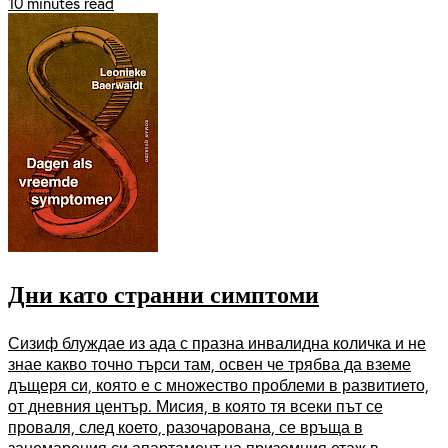
10 minutes read
Дни като странни симптоми
Сизиф блуждае из ада с празна инвалидна количка и не
знае какво точно търси там, освен че трябва да вземе
дъщеря си, която е с множество проблеми в развитието,
от дневния център. Мисия, в която тя всеки път се
проваля, след което, разочарована, се връща в
занемарения си апартамент на приземния етаж в