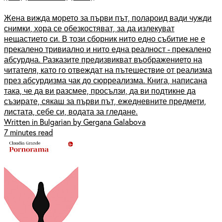
Жена вижда морето за първи път, полароид вади чужди
снимки, хора се обезкостяват, за да излекуват
нещастието си. В този сборник нито едно събитие не е
прекалено тривиално и нито една реалност - прекалено
абсурдна. Разказите предизвикват въображението на
читателя, като го отвеждат на пътешествие от реализма
през абсурдизма чак до сюрреализма. Книга, написана
така, че да ви разсмее, просълзи, да ви подтикне да
съзирате, сякаш за първи път, ежедневните предмети,
листата, себе си, водата за гледане.
Written in Bulgarian by Gergana Galabova
7 minutes read