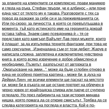
за дланите на клиентките си комплексно: прави маникюр
и гледа на ръка. Стефан твърди, че е албинос – или поне
една част от тялото му е такава. Разговорите с тях са
повод да разкаже за себе си и за преживяванията си.
Или по-скоро: за личността, в която се превъплъщава в
момента, тъй като истинското име на героинята докрай
остава тайна. Знаем само псевдонима ѝ – тя се
представя като камгърл Вайълет Лав пред мъжете, които
ѝ плащат, за да изпълнява техните фантазии, при това не
само сексуални. „Изненадана съм от този дебют: Жарув е
написала сложна, заплетена и изключително чувствена
книга, в която всяко изречение е добре обмислено и
необходимо. Пъзелът, разпръснат от авторката в
„Омагьосване на змии...“, може да бъде сглобен отново в
една не особено приятна картина – може би, в духа на
Дейвид Линч, не всички елементи ще паснат на мястото
си, може би в ръката ни ще остане портрет на облечен в
черно човек от крайградска спирка или парче от счупено
огледало. Но през лабиринта на тази история минава
нишка, която помага да се открие смисълът. Трябва да се
следва категорията на погледа и властта. Кой е по-