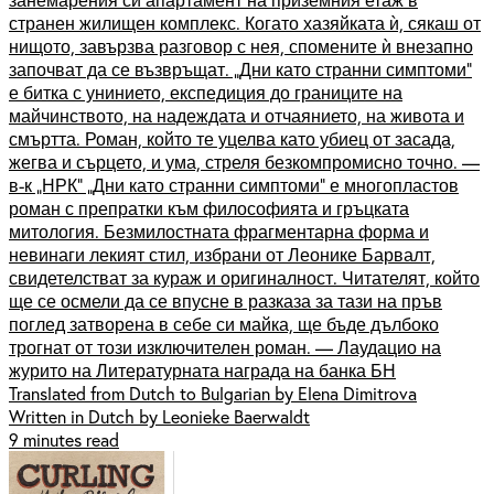
странен жилищен комплекс. Когато хазяйката ѝ, сякаш от
нищото, завързва разговор с нея, спомените ѝ внезапно
започват да се възвръщат. „Дни като странни симптоми”
е битка с унинието, експедиция до границите на
майчинството, на надеждата и отчаянието, на живота и
смъртта. Роман, който те уцелва като убиец от засада,
жегва и сърцето, и ума, стреля безкомпромисно точно. —
в-к „НРК” „Дни като странни симптоми” е многопластов
роман с препратки към философията и гръцката
митология. Безмилостната фрагментарна форма и
невинаги лекият стил, избрани от Леонике Барвалт,
свидетелстват за кураж и оригиналност. Читателят, който
ще се осмели да се впусне в разказа за тази на пръв
поглед затворена в себе си майка, ще бъде дълбоко
трогнат от този изключителен роман. — Лаудацио на
журито на Литературната награда на банка БН
Translated from Dutch to Bulgarian by Elena Dimitrova
Written in Dutch by Leonieke Baerwaldt
9 minutes read