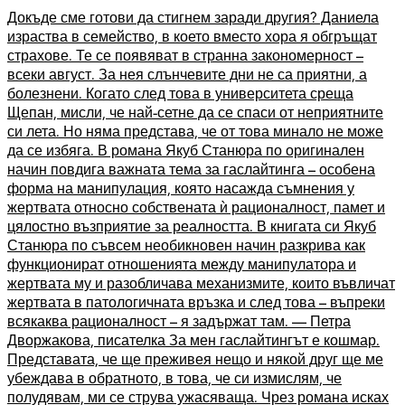
Докъде сме готови да стигнем заради другия? Даниела
израства в семейство, в което вместо хора я обгръщат
страхове. Те се появяват в странна закономерност –
всеки август. За нея слънчевите дни не са приятни, а
болезнени. Когато след това в университета среща
Щепан, мисли, че най-сетне да се спаси от неприятните
си лета. Но няма представа, че от това минало не може
да се избяга. В романа Якуб Станюра по оригинален
начин повдига важната тема за гаслайтинга – особена
форма на манипулация, която насажда съмнения у
жертвата относно собствената ѝ рационалност, памет и
цялостно възприятие за реалността. В книгата си Якуб
Станюра по съвсем необикновен начин разкрива как
функционират отношенията между манипулатора и
жертвата му и разобличава механизмите, които въвличат
жертвата в патологичната връзка и след това – въпреки
всякаква рационалност – я задържат там. — Петра
Дворжакова, писателка За мен гаслайтингът е кошмар.
Представата, че ще преживея нещо и някой друг ще ме
убеждава в обратното, в това, че си измислям, че
полудявам, ми се струва ужасяваща. Чрез романа исках