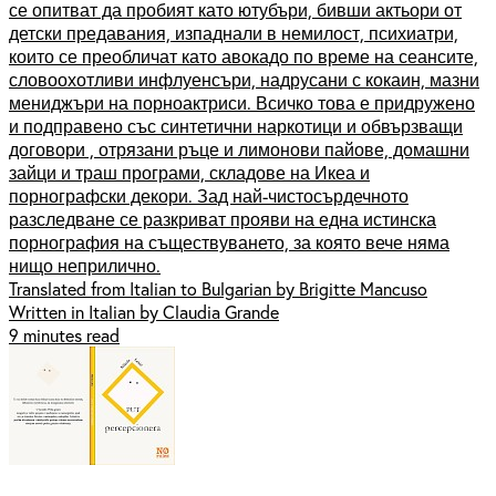
се опитват да пробият като ютубъри, бивши актьори от
детски предавания, изпаднали в немилост, психиатри,
които се преобличат като авокадо по време на сеансите,
словоохотливи инфлуенсъри, надрусани с кокаин, мазни
мениджъри на порноактриси. Всичко това е придружено
и подправено със синтетични наркотици и обвързващи
договори , отрязани ръце и лимонови пайове, домашни
зайци и траш програми, складове на Икеа и
порнографски декори. Зад най-чистосърдечното
разследване се разкриват прояви на една истинска
порнография на съществуването, за която вече няма
нищо неприлично.
Translated from Italian to Bulgarian by Brigitte Mancuso
Written in Italian by Claudia Grande
9 minutes read