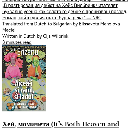
„В разтърсващия дебют на Хейс Вилбринк читателят
буквално усеща как селото го дебне с пронизващ поглед.
Роман, който увлича като бурна река.“ — NRC
Translated from Dutch to Bulgarian by Elissaveta Manolova
Maciel
Written in Dutch by Gijs Wilbrink
8 minutes read
Хей, момичета (It’s Both Heaven and