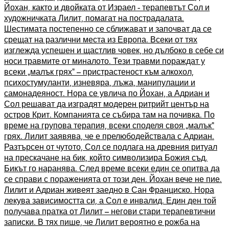
Йохан, както и двойката от Израел - терапевтът Сол и
художничката Лилит, помагат на пострадалата.
Шестимата постепенно се сближават и започват да се
срещат на различни места из Европа. Всеки от тях
изглежда успешен и щастлив човек, но дълбоко в себе си
носи травмите от миналото. Тези травми пораждат у
всеки „малък грях“ – пристрастеност към алкохол,
психостумуланти, изневяра, лъжа, манипулации и
самонадеяност. Нора се увлича по Йохан, а Адриан и
Сол решават да изградят модерен ритрийт център на
остров Крит. Компанията се събира там на почивка. По
време на групова терапия, всеки споделя своя „малък“
грях. Лилит заявява, че е прелюбодействала с Адриан.
Разтърсен от чутото, Сол се подлага на древния ритуал
на прескачане на бик, който символизира Божия съд.
Бикът го наранява. След време всеки един се опитва да
се справи с пораженията от този ден. Йохан вече не пие.
Лилит и Адриан живеят заедно в Сан Франциско. Нора
лекува зависимостта си, а Сол е инвалид. Един ден той
получава пратка от Лилит – негови стари терапевтични
записки. В тях пише, че Лилит вероятно е рожба на