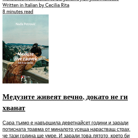
Written in Italian by Cecilia Rita
8 minutes read
Медузите живеят вечно, докато не ги
хванат
Сара тъкмо е навършила деветнайсет години и заради
потисната травма от миналото усеща нарастващ страх,
че тази година ще умре. И заради това лятото, което би