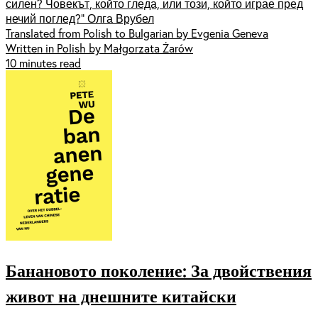
силен? Човекът, който гледа, или този, който играе пред
нечий поглед?“ Олга Врубел
Translated from Polish to Bulgarian by Evgenia Geneva
Written in Polish by Małgorzata Żarów
10 minutes read
Банановото поколение: За двойствения
живот на днешните китайски