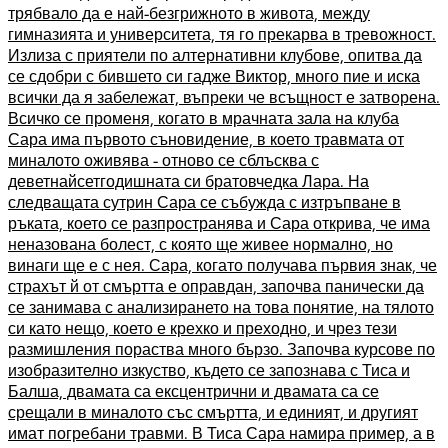
трябвало да е най-безгрижното в живота, между
гимназията и университета, тя го прекарва в тревожност.
Излиза с приятели по алтернативни клубове, опитва да
се сдобри с бившето си гадже Виктор, много пие и иска
всички да я забележат, въпреки че всъщност е затворена.
Всичко се променя, когато в мрачната зала на клуба
Сара има първото съновидение, в което травмата от
миналото оживява - отново се сблъсква с
деветнайсетгодишната си братовчедка Лара. На
следващата сутрин Сара се събужда с изтръпване в
ръката, което се разпространява и Сара открива, че има
неназована болест, с която ще живее нормално, но
винаги ще е с нея. Сара, когато получава първия знак, че
страхът й от смъртта е оправдан, започва панически да
се занимава с анализирането на това понятие, на тялото
си като нещо, което е крехко и преходно, и чрез тези
размишления пораства много бързо. Започва курсове по
изобразително изкуство, където се запознава с Тиса и
Балша, двамата са ексцентрични и двамата са се
срещали в миналото със смъртта, и единият, и другият
имат погребани травми. В Тиса Сара намира пример, а в