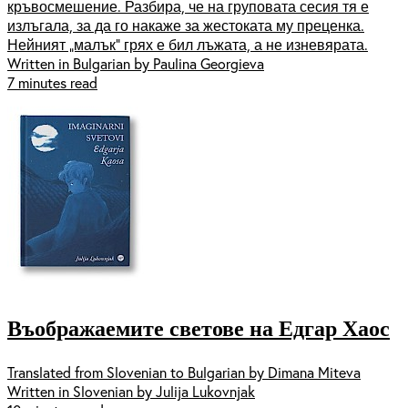
кръвосмешение. Разбира, че на груповата сесия тя е
излъгала, за да го накаже за жестоката му преценка.
Нейният „малък“ грях е бил лъжата, а не изневярата.
Written in Bulgarian by Paulina Georgieva
7 minutes read
Въображаемите светове на Едгар Хаос
Translated from Slovenian to Bulgarian by Dimana Miteva
Written in Slovenian by Julija Lukovnjak