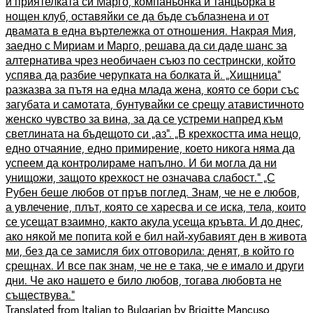
и приятелката си Марго, компаньонка и танцьорка в
нощен клуб, оставяйки се да бъде съблазнена и от
двамата в една въртележка от отношения. Накрая Мия,
заедно с Мириам и Марго, решава да си даде шанс за
алтернатива чрез необичаен съюз по сестрински, който
успява да разбие черупката на болката й. „Хищница“
разказва за пътя на една млада жена, която се бори със
загубата и самотата, бунтувайки се срещу атавистичното
женско чувство за вина, за да се устреми напред към
светлината на бъдещото си „аз“. „В крехкостта има нещо,
едно отчаяние, едно примирение, което никога няма да
успеем да контролираме напълно. И би могла да ни
унищожи, защото крехкост не означава слабост.“ „С
Рубен беше любов от пръв поглед. Знам, че не е любов,
а увлечение, плът, която се харесва и се иска, тела, които
се усещат взаимно, както акула усеща кръвта. И до днес,
ако някой ме попита кой е бил най-хубавият ден в живота
ми, без да се замисля бих отговорила: денят, в който го
срещнах. И все пак знам, че не е така, че е имало и други
дни. Че ако нашето е било любов, тогава любовта не
съществува.“
Translated from Italian to Bulgarian by Brigitte Mancuso