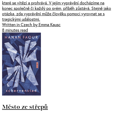
které se vítězí a prohrává. V jejím vyprávění docházíme na
konec společně či každý po svém, příběh zůstává. Stejně jako
otázka, zda vyprávění může člověku pomoci vyrovnat se s
tragickými událostmi.
Written in Czech by Emma Kausc
8 minutes read
Město ze střepů