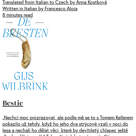
Translated from Italian to Czech by Anna Kostková
Written in Italian by Francesco Aloia
8 minutes read
Bestie
„Nechci moc prozrazovat, ale podle mě se to s Tomem Kellerem
pokazilo už tehdy, když ho jeho dva strýcové vzali v noci do
lesa a nechali ho dělat věci, které by devítiletý chlapec ještě