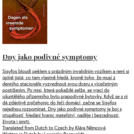
Dny jako podivné symptomy
Sisyfos bloudí peklem s prázdným invalidním vozíkem a není si
úplně jistá, co tam vlastně hledá, kromě toho, že musí z
denního stacionáře vyzvednout svou dceru s vícečetným
postižením. Po misi, která pokaždé selže, se vrací do
ošuntělého přízemního bytu prapodivné bytovky. Když se s ní
dá zdánlivě zničehonic do řeči domácí, začne se Sisyfos
najednou rozpomínat. Dny jako podivné symptomy je boj s
otupělostí, hledání hranic mateřství, naděje i bezradnosti,
života i smrti.
Translated from Dutch to Czech by Klára Němcová
Written in Dutch by Leonieke Baerwaldt