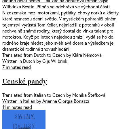
dlouho dělat neměl.“ Tak začíná debutový román Gijse
Wilbrinka Bestie. Příběh se odehrává ve východní části
Nizozemska mezi motorkami, pytláky, chovy norků a kšefty,
které nesnesou denní světlo. V mystickém pohraničí plném
tajemství vyrůstá Tom Keller, nejmladší z potomků v okolí
nechvalně známé rodiny, který dostal do vínku talent pro
motokros. Když po letech najednou zmizí, vydá se ho do
rodného kraje hledat jeho svéhlavá dcera a výsledkem je
dramatické rodinné znovushledání.
Translated from Dutch to Czech by Klára Němcová
Written in Dutch by Gijs Wilbrink
7 minutes read
Uenské pandy
Translated from Italian to Czech by Monika Štefková
Written in Italian by Arianna Giorgia Bonazzi
11 minutes read