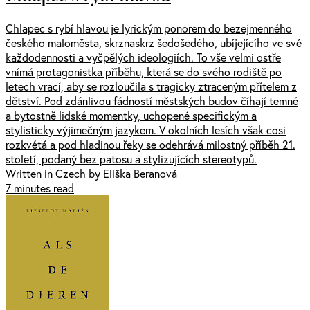
Chlapec s rybí hlavou je lyrickým ponorem do bezejmenného
českého maloměsta, skrznaskrz šedošedého, ubíjejícího ve své
každodennosti a vyčpělých ideologiích. To vše velmi ostře
vnímá protagonistka příběhu, která se do svého rodiště po
letech vrací, aby se rozloučila s tragicky ztraceným přítelem z
dětství. Pod zdánlivou fádností městských budov číhají temné
a bytostně lidské momentky, uchopené specifickým a
stylisticky výjimečným jazykem. V okolních lesích však cosi
rozkvétá a pod hladinou řeky se odehrává milostný příběh 21.
století, podaný bez patosu a stylizujících stereotypů.
Written in Czech by Eliška Beranová
7 minutes read