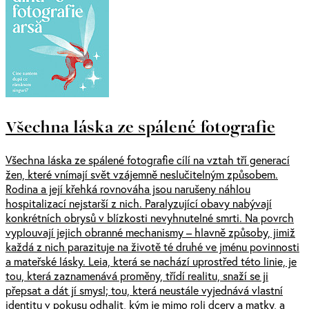
Všechna láska ze spálené fotografie
Všechna láska ze spálené fotografie cílí na vztah tří generací
žen, které vnímají svět vzájemně neslučitelným způsobem.
Rodina a její křehká rovnováha jsou narušeny náhlou
hospitalizací nejstarší z nich. Paralyzující obavy nabývají
konkrétních obrysů v blízkosti nevyhnutelné smrti. Na povrch
vyplouvají jejich obranné mechanismy – hlavně způsoby, jimiž
každá z nich parazituje na životě té druhé ve jménu povinnosti
a mateřské lásky. Leia, která se nachází uprostřed této linie, je
tou, která zaznamenává proměny, třídí realitu, snaží se ji
přepsat a dát jí smysl; tou, která neustále vyjednává vlastní
identitu v pokusu odhalit, kým je mimo roli dcery a matky, a