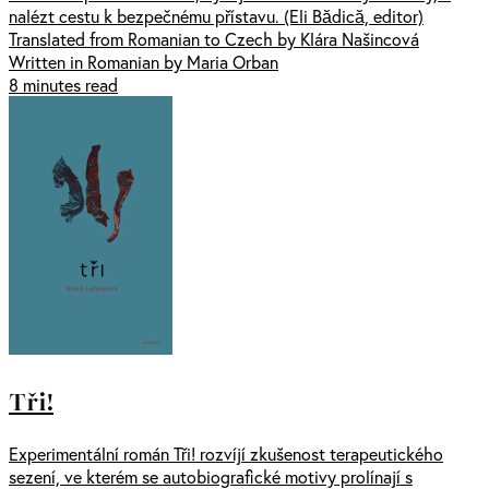
nalézt cestu k bezpečnému přístavu. (Eli Bădică, editor)
Translated from Romanian to Czech by Klára Našincová
Written in Romanian by Maria Orban
8 minutes read
Tři!
Experimentální román Tři! rozvíjí zkušenost terapeutického
sezení, ve kterém se autobiografické motivy prolínají s