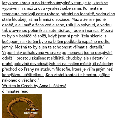
jazykovou hrou, a do kterého úmyslně vstupuje ta, která se
vyprávěním snaží znovu vynalézt sebe sama. Komentáře
terapeuta motivují cestu tohoto pátrání po identitě, vedoucího
stále hlouběji, až na hranici disociace. Muž a žena v jedné
osobě, ale i muž a žena vedle sebe, usilují o splynutí, a vedou
tak otevřenou polemiku s autenticitou, rodem i narací. „Možná
to bylo v babiččině spíži, když jsem si prohlížela sklenici s
kečupem, na kterém bylo na bílém podkladě napsáno modře:
jemný. Možná to byla jen ta schopnost všímat si detailů.“
Vzpomínky odhalované ve snaze pojmenovat jedno dospívání
odráží i prostou zkušenost sídliště, chudoby, ale i dětství v
druhé polovině devadesátých let na malém městě, či následný
přechod do Prahy na studium filosofie, která je vším jiným než
konejšivou utěšitelkou. „Kdo ztrácí kontakt s hmotou, přijde
nakonec o všechno.“
Written in Czech by Anna Luňáková
6 minutes read