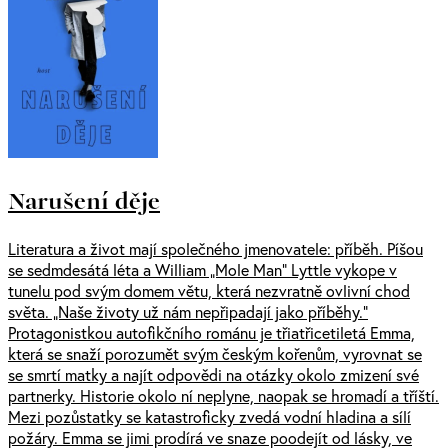
Narušení děje
Literatura a život mají společného jmenovatele: příběh. Píšou
se sedmdesátá léta a William „Mole Man“ Lyttle vykope v
tunelu pod svým domem větu, která nezvratně ovlivní chod
světa. „Naše životy už nám nepřipadají jako příběhy.“
Protagonistkou autofikčního románu je třiatřicetiletá Emma,
která se snaží porozumět svým českým kořenům, vyrovnat se
se smrtí matky a najít odpovědi na otázky okolo zmizení své
partnerky. Historie okolo ní neplyne, naopak se hromadí a tříští.
Mezi pozůstatky se katastroficky zvedá vodní hladina a sílí
požáry. Emma se jimi prodírá ve snaze poodejít od lásky, ve