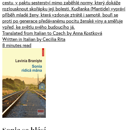
cestu, v paktu sesterství mimo zaběhlé normy, který dokáže
rozlousknout skořápku její bolesti. Kudlanka (Mantide) vypráví
příběh mladé ženy, která vzdoruje ztrátě i samotě, bouří se
proti po generace předávanému pocitu ženské viny a směřuje
vpřed, ke světlu svého budoucího já.
Translated from Italian to Czech by Anna Kostková
Written in Italian by Cecilia Rita
8 minutes read
Sonia se hlásí