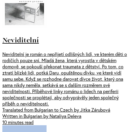
Neviditelní
Neviditelní je román o nepřijetí odlišných lidí, ve kterém děti o
rodičích pouze sní. Mladá žena, která vyrostla v dětském
domově, se pokouší překonat traumata z dětství. Po tom, co
ztratí blízké lidi, potká Daru, opuštěnou dívku, ve které vidí
samu sebe. Když se rozhodne darovat dívce život, který ona
sama nikdy neměla, setkává se s dalším rozměrem své
neviditelnosti. Příběhové linky románu o lidech na periferii
společnosti se proplétají, aby odvyprávěly jeden společný
příběh o neviditelnosti.
Translated from Bulgarian to Czech by Jitka Zárubová
Written in Bulgarian by Nataliya Deleva
10 minutes read