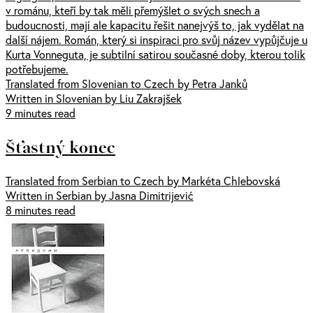
v románu, kteří by tak měli přemýšlet o svých snech a
budoucnosti, mají ale kapacitu řešit nanejvýš to, jak vydělat na
další nájem. Román, který si inspiraci pro svůj název vypůjčuje u
Kurta Vonneguta, je subtilní satirou současné doby, kterou tolik
potřebujeme.
Translated from Slovenian to Czech by Petra Janků
Written in Slovenian by Liu Zakrajšek
9 minutes read
Šťastný konec
Translated from Serbian to Czech by Markéta Chlebovská
Written in Serbian by Jasna Dimitrijević
8 minutes read