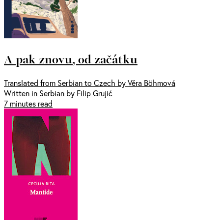
A pak znovu, od začátku
Translated from Serbian to Czech by Věra Böhmová
Written in Serbian by Filip Grujić
7 minutes read