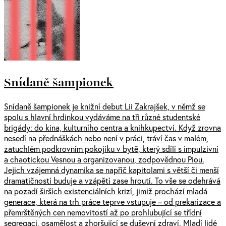
Snídaně šampionek
Snídaně šampionek je knižní debut Lii Zakrajšek, v němž se
spolu s hlavní hrdinkou vydáváme na tři různé studentské
brigády: do kina, kulturního centra a knihkupectví. Když zrovna
nesedí na přednáškách nebo není v práci, tráví čas v malém,
zatuchlém podkrovním pokojíku v bytě, který sdílí s impulzivní
a chaotickou Vesnou a organizovanou, zodpovědnou Piou.
Jejich vzájemná dynamika se napříč kapitolami s větší či menší
dramatičností buduje a vzápětí zase hroutí. To vše se odehrává
na pozadí širších existenciálních krizí, jimiž prochází mladá
generace, která na trh práce teprve vstupuje – od prekarizace a
přemrštěných cen nemovitostí až po prohlubující se třídní
segregaci, osamělost a zhoršující se duševní zdraví. Mladí lidé