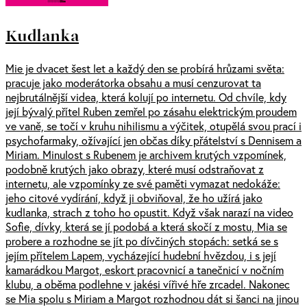
Kudlanka
Mie je dvacet šest let a každý den se probírá hrůzami světa:
pracuje jako moderátorka obsahu a musí cenzurovat ta
nejbrutálnější videa, která kolují po internetu. Od chvíle, kdy
její bývalý přítel Ruben zemřel po zásahu elektrickým proudem
ve vaně, se točí v kruhu nihilismu a výčitek, otupělá svou prací i
psychofarmaky, ožívající jen občas díky přátelství s Dennisem a
Miriam. Minulost s Rubenem je archivem krutých vzpomínek,
podobně krutých jako obrazy, které musí odstraňovat z
internetu, ale vzpomínky ze své paměti vymazat nedokáže:
jeho citové vydírání, když ji obviňoval, že ho užírá jako
kudlanka, strach z toho ho opustit. Když však narazí na video
Sofie, dívky, která se jí podobá a která skočí z mostu, Mia se
probere a rozhodne se jít po dívčiných stopách: setká se s
jejím přítelem Lapem, vycházející hudební hvězdou, i s její
kamarádkou Margot, eskort pracovnicí a tanečnicí v nočním
klubu, a oběma podlehne v jakési vířivé hře zrcadel. Nakonec
se Mia spolu s Miriam a Margot rozhodnou dát si šanci na jinou