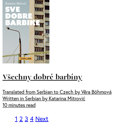
Všechny dobré barbíny
Translated from Serbian to Czech by Věra Böhmová
Written in Serbian by Katarina Mitrović
10 minutes read
1
2
3
4
Next