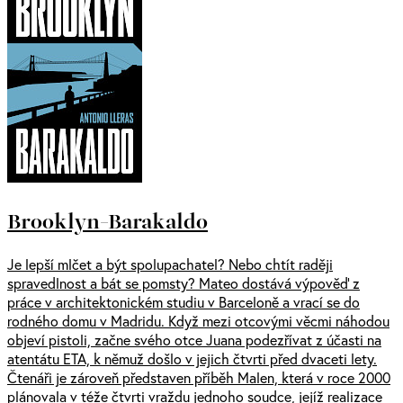
Brooklyn-Barakaldo
Je lepší mlčet a být spolupachatel? Nebo chtít raději
spravedlnost a bát se pomsty? Mateo dostává výpověď z
práce v architektonickém studiu v Barceloně a vrací se do
rodného domu v Madridu. Když mezi otcovými věcmi náhodou
objeví pistoli, začne svého otce Juana podezřívat z účasti na
atentátu ETA, k němuž došlo v jejich čtvrti před dvaceti lety.
Čtenáři je zároveň představen příběh Malen, která v roce 2000
plánovala v téže čtvrti vraždu jednoho soudce, jejíž realizace