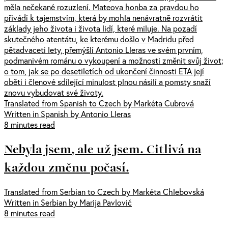
měla nečekané rozuzlení. Mateova honba za pravdou ho
přivádí k tajemstvím, která by mohla nenávratně rozvrátit
základy jeho života i života lidí, které miluje. Na pozadí
skutečného atentátu, ke kterému došlo v Madridu před
pětadvaceti lety, přemýšlí Antonio Lleras ve svém prvním,
podmanivém románu o vykoupení a možnosti změnit svůj život;
o tom, jak se po desetiletích od ukončení činnosti ETA její
oběti i členové sdílející minulost plnou násilí a pomsty snaží
znovu vybudovat své životy.
Translated from Spanish to Czech by Markéta Cubrová
Written in Spanish by Antonio Lleras
8 minutes read
Nebyla jsem, ale už jsem. Citlivá na
každou změnu počasí.
Translated from Serbian to Czech by Markéta Chlebovská
Written in Serbian by Marija Pavlović
8 minutes read