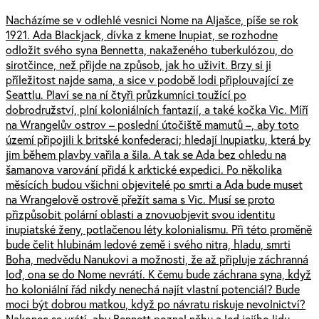
Nacházíme se v odlehlé vesnici Nome na Aljašce, píše se rok
1921. Ada Blackjack, dívka z kmene Inupiat, se rozhodne
odložit svého syna Bennetta, nakaženého tuberkulózou, do
sirotčince, než přijde na způsob, jak ho uživit. Brzy si ji
příležitost najde sama, a sice v podobě lodi připlouvající ze
Seattlu. Plaví se na ní čtyři průzkumníci toužící po
dobrodružství, plní koloniálních fantazií, a také kočka Vic. Míří
na Wrangelův ostrov – poslední útočiště mamutů –, aby toto
území připojili k britské konfederaci; hledají Inupiatku, která by
jim během plavby vařila a šila. A tak se Ada bez ohledu na
šamanova varování přidá k arktické expedici. Po několika
měsících budou všichni objevitelé po smrti a Ada bude muset
na Wrangelově ostrově přežít sama s Vic. Musí se proto
přizpůsobit polární oblasti a znovuobjevit svou identitu
inupiatské ženy, potlačenou léty kolonialismu. Při této proměně
bude čelit hlubinám ledové země i svého nitra, hladu, smrti
Boha, medvědu Nanukovi a možnosti, že až připluje záchranná
loď, ona se do Nome nevrátí. K čemu bude záchrana syna, když
ho koloniální řád nikdy nenechá najít vlastní potenciál? Bude
moci být dobrou matkou, když po návratu riskuje nevolnictví?
Nakonec se vrátí, aby Bennett poznal něhu a led jejího lidu.