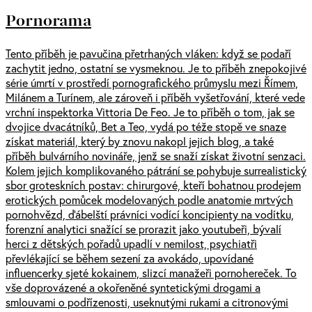
Pornorama
Tento příběh je pavučina přetrhaných vláken: když se podaří
zachytit jedno, ostatní se vysmeknou. Je to příběh znepokojivé
série úmrtí v prostředí pornografického průmyslu mezi Římem,
Milánem a Turínem, ale zároveň i příběh vyšetřování, které vede
vrchní inspektorka Vittoria De Feo. Je to příběh o tom, jak se
dvojice dvacátníků, Bet a Teo, vydá po téže stopě ve snaze
získat materiál, který by znovu nakopl jejich blog, a také
příběh bulvárního novináře, jenž se snaží získat životní senzaci.
Kolem jejich komplikovaného pátrání se pohybuje surrealistický
sbor groteskních postav: chirurgové, kteří bohatnou prodejem
erotických pomůcek modelovaných podle anatomie mrtvých
pornohvězd, ďábelští právníci vodící koncipienty na vodítku,
forenzní analytici snažící se prorazit jako youtubeři, bývalí
herci z dětských pořadů upadlí v nemilost, psychiatři
převlékající se během sezení za avokádo, upovídané
influencerky sjeté kokainem, slizcí manažeři pornohereček. To
vše doprovázené a okořeněné syntetickými drogami a
smlouvami o podřízenosti, useknutými rukami a citronovými