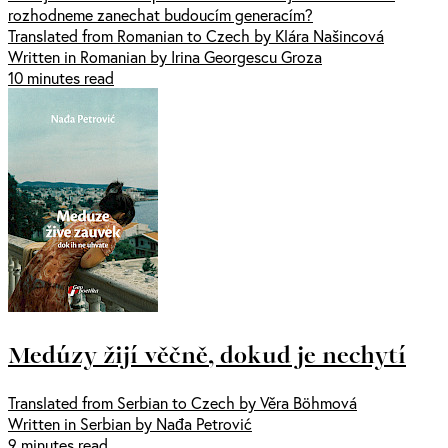
rozhodneme zanechat budoucím generacím?
Translated from Romanian to Czech by Klára Našincová
Written in Romanian by Irina Georgescu Groza
10 minutes read
Medúzy žijí věčně, dokud je nechytí
Translated from Serbian to Czech by Věra Böhmová
Written in Serbian by Nađa Petrović
9 minutes read