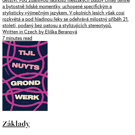
a bytostně lidské momentky, uchopené specifickým a
stylisticky výjimečným jazykem. V okolních lesích však cosi
rozkvétá a pod hladinou řeky se odehrává milostný příběh 21.
století, podaný bez patosu a stylizujících stereotypů.
Written in Czech by Eliška Beranová
7 minutes read
Základy