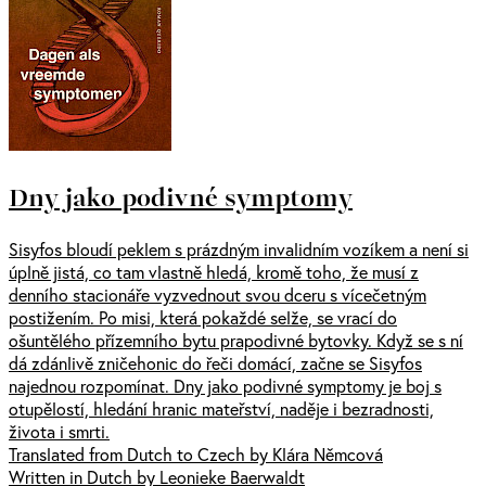
Dny jako podivné symptomy
Sisyfos bloudí peklem s prázdným invalidním vozíkem a není si
úplně jistá, co tam vlastně hledá, kromě toho, že musí z
denního stacionáře vyzvednout svou dceru s vícečetným
postižením. Po misi, která pokaždé selže, se vrací do
ošuntělého přízemního bytu prapodivné bytovky. Když se s ní
dá zdánlivě zničehonic do řeči domácí, začne se Sisyfos
najednou rozpomínat. Dny jako podivné symptomy je boj s
otupělostí, hledání hranic mateřství, naděje i bezradnosti,
života i smrti.
Translated from Dutch to Czech by Klára Němcová
Written in Dutch by Leonieke Baerwaldt