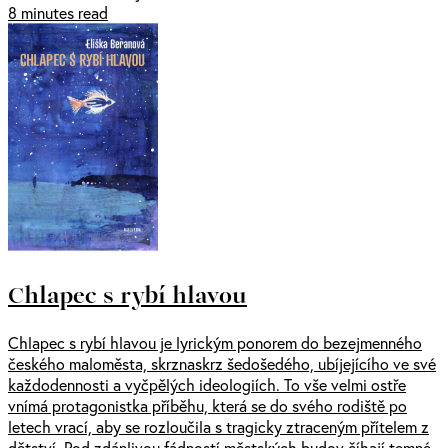
8 minutes read
Chlapec s rybí hlavou
Chlapec s rybí hlavou je lyrickým ponorem do bezejmenného
českého maloměsta, skrznaskrz šedošedého, ubíjejícího ve své
každodennosti a vyčpělých ideologiích. To vše velmi ostře
vnímá protagonistka příběhu, která se do svého rodiště po
letech vrací, aby se rozloučila s tragicky ztraceným přítelem z
dětství. Pod zdánlivou fádností městských budov číhají temné