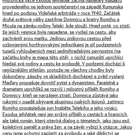
Historická fikce Exodus jehňátek začíná následky masakru
provedeného na jednom společenství na západě Rumunska
hned po podpisu Vídeňské arbitráže v roce 1940. Začátek
druhé světové války zastihne Domnicu a bratry Romiho a
Micula na zámku rodiny Teleki, kde slouží. Hned poté, co zjistí,
že jejich vesnice byla napadena, se vydají na cestu, aby
zachránili svou matku. Jedinou únikovou cestou před
ozbrojenými horthyovskými jednotkami je síť podzemních
tunelů vyhloubených mezi sedmihradskými pevnostmi (na
začátku knihy je mapa této sítě), v nichž rumunští uprchlíci
hledají své rodiny a cestu ke svobodě. V podzemí dochází k
nejrůznějším střetům, protože ne všechny chodby byly
dokončeny, zásoby ve skladištích docházejí a zvěd vyslaný
Maďary propašuje dovnitř pytel s dynamitem. Paralelně s
dramatem uprchlíků se rozvíjí i milostný příběh Romiho a
Domnicy, kteří se navzájem ztratí. Domnica zůstává jako
rukojmí v osadě obývané skupinou ruských špionů, zatímco
Romiho pronásleduje syn hraběte Telekiho a jeho vojáci.
Exodus jehňátek není jen svižný příběh o cestách a hranicích,
ale také román, který otevírá dialog o tématech, jako jsou exil,
kolektivní paměť a práva žen, a na závěr vybízí k otázce: Jakou
cenu jsme ochotni zaplatit za svobodu a jaké dědictví se