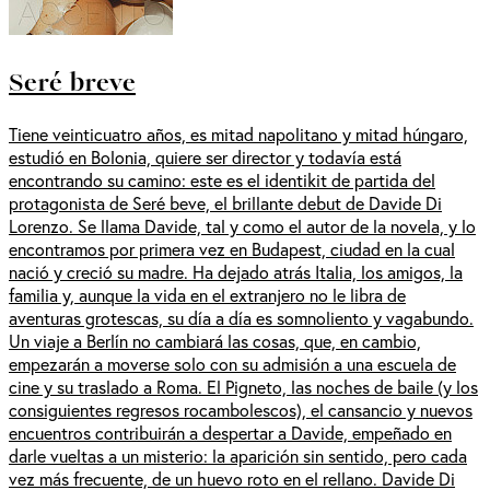
Seré breve
Tiene veinticuatro años, es mitad napolitano y mitad húngaro,
estudió en Bolonia, quiere ser director y todavía está
encontrando su camino: este es el identikit de partida del
protagonista de Seré beve, el brillante debut de Davide Di
Lorenzo. Se llama Davide, tal y como el autor de la novela, y lo
encontramos por primera vez en Budapest, ciudad en la cual
nació y creció su madre. Ha dejado atrás Italia, los amigos, la
familia y, aunque la vida en el extranjero no le libra de
aventuras grotescas, su día a día es somnoliento y vagabundo.
Un viaje a Berlín no cambiará las cosas, que, en cambio,
empezarán a moverse solo con su admisión a una escuela de
cine y su traslado a Roma. El Pigneto, las noches de baile (y los
consiguientes regresos rocambolescos), el cansancio y nuevos
encuentros contribuirán a despertar a Davide, empeñado en
darle vueltas a un misterio: la aparición sin sentido, pero cada
vez más frecuente, de un huevo roto en el rellano. Davide Di