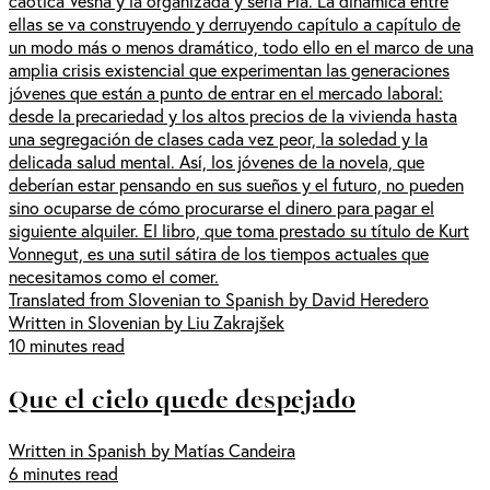
caótica Vesna y la organizada y seria Pia. La dinámica entre
ellas se va construyendo y derruyendo capítulo a capítulo de
un modo más o menos dramático, todo ello en el marco de una
amplia crisis existencial que experimentan las generaciones
jóvenes que están a punto de entrar en el mercado laboral:
desde la precariedad y los altos precios de la vivienda hasta
una segregación de clases cada vez peor, la soledad y la
delicada salud mental. Así, los jóvenes de la novela, que
deberían estar pensando en sus sueños y el futuro, no pueden
sino ocuparse de cómo procurarse el dinero para pagar el
siguiente alquiler. El libro, que toma prestado su título de Kurt
Vonnegut, es una sutil sátira de los tiempos actuales que
necesitamos como el comer.
Translated from Slovenian to Spanish by David Heredero
Written in Slovenian by Liu Zakrajšek
10 minutes read
Que el cielo quede despejado
Written in Spanish by Matías Candeira
6 minutes read