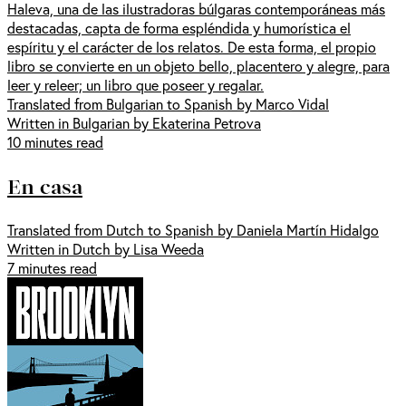
Haleva, una de las ilustradoras búlgaras contemporáneas más
destacadas, capta de forma espléndida y humorística el
espíritu y el carácter de los relatos. De esta forma, el propio
libro se convierte en un objeto bello, placentero y alegre, para
leer y releer; un libro que poseer y regalar.
Translated from Bulgarian to Spanish by Marco Vidal
Written in Bulgarian by Ekaterina Petrova
10 minutes read
En casa
Translated from Dutch to Spanish by Daniela Martín Hidalgo
Written in Dutch by Lisa Weeda
7 minutes read