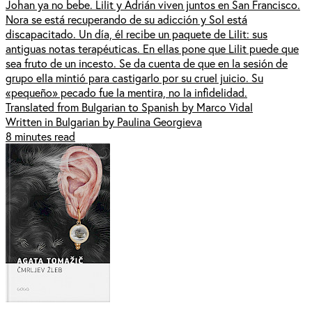
Johan ya no bebe. Lilit y Adrián viven juntos en San Francisco.
Nora se está recuperando de su adicción y Sol está
discapacitado. Un día, él recibe un paquete de Lilit: sus
antiguas notas terapéuticas. En ellas pone que Lilit puede que
sea fruto de un incesto. Se da cuenta de que en la sesión de
grupo ella mintió para castigarlo por su cruel juicio. Su
«pequeño» pecado fue la mentira, no la infidelidad.
Translated from Bulgarian to Spanish by Marco Vidal
Written in Bulgarian by Paulina Georgieva
8 minutes read