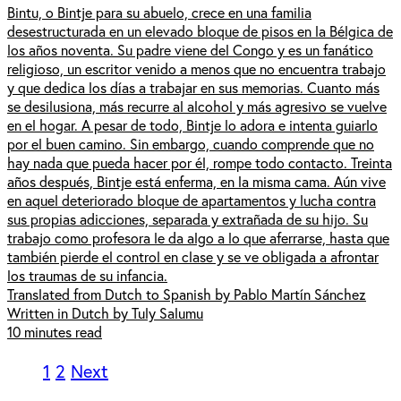
Bintu, o Bintje para su abuelo, crece en una familia
desestructurada en un elevado bloque de pisos en la Bélgica de
los años noventa. Su padre viene del Congo y es un fanático
religioso, un escritor venido a menos que no encuentra trabajo
y que dedica los días a trabajar en sus memorias. Cuanto más
se desilusiona, más recurre al alcohol y más agresivo se vuelve
en el hogar. A pesar de todo, Bintje lo adora e intenta guiarlo
por el buen camino. Sin embargo, cuando comprende que no
hay nada que pueda hacer por él, rompe todo contacto. Treinta
años después, Bintje está enferma, en la misma cama. Aún vive
en aquel deteriorado bloque de apartamentos y lucha contra
sus propias adicciones, separada y extrañada de su hijo. Su
trabajo como profesora le da algo a lo que aferrarse, hasta que
también pierde el control en clase y se ve obligada a afrontar
los traumas de su infancia.
Translated from Dutch to Spanish by Pablo Martín Sánchez
Written in Dutch by Tuly Salumu
10 minutes read
1
2
Next