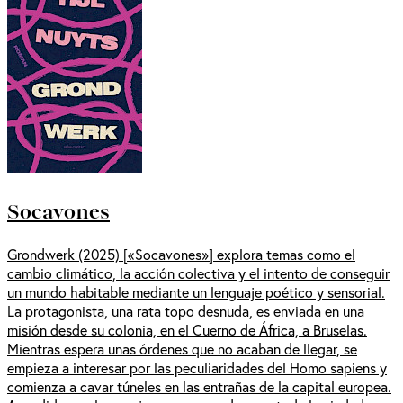
Socavones
Grondwerk (2025) [«Socavones»] explora temas como el
cambio climático, la acción colectiva y el intento de conseguir
un mundo habitable mediante un lenguaje poético y sensorial.
La protagonista, una rata topo desnuda, es enviada en una
misión desde su colonia, en el Cuerno de África, a Bruselas.
Mientras espera unas órdenes que no acaban de llegar, se
empieza a interesar por las peculiaridades del Homo sapiens y
comienza a cavar túneles en las entrañas de la capital europea.