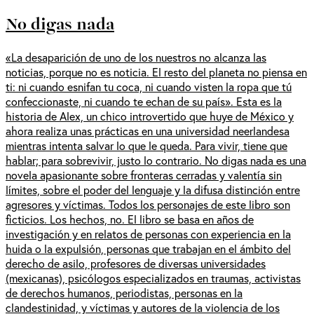
No digas nada
«La desaparición de uno de los nuestros no alcanza las
noticias, porque no es noticia. El resto del planeta no piensa en
ti: ni cuando esnifan tu coca, ni cuando visten la ropa que tú
confeccionaste, ni cuando te echan de su país». Esta es la
historia de Alex, un chico introvertido que huye de México y
ahora realiza unas prácticas en una universidad neerlandesa
mientras intenta salvar lo que le queda. Para vivir, tiene que
hablar; para sobrevivir, justo lo contrario. No digas nada es una
novela apasionante sobre fronteras cerradas y valentía sin
límites, sobre el poder del lenguaje y la difusa distinción entre
agresores y víctimas. Todos los personajes de este libro son
ficticios. Los hechos, no. El libro se basa en años de
investigación y en relatos de personas con experiencia en la
huida o la expulsión, personas que trabajan en el ámbito del
derecho de asilo, profesores de diversas universidades
(mexicanas), psicólogos especializados en traumas, activistas
de derechos humanos, periodistas, personas en la
clandestinidad, y víctimas y autores de la violencia de los