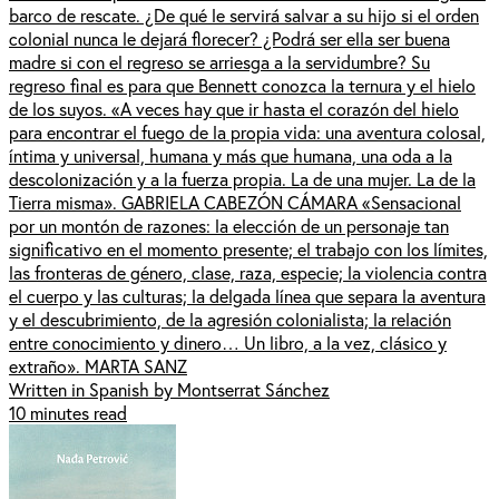
barco de rescate. ¿De qué le servirá salvar a su hijo si el orden
colonial nunca le dejará florecer? ¿Podrá ser ella ser buena
madre si con el regreso se arriesga a la servidumbre? Su
regreso final es para que Bennett conozca la ternura y el hielo
de los suyos. «A veces hay que ir hasta el corazón del hielo
para encontrar el fuego de la propia vida: una aventura colosal,
íntima y universal, humana y más que humana, una oda a la
descolonización y a la fuerza propia. La de una mujer. La de la
Tierra misma». GABRIELA CABEZÓN CÁMARA «Sensacional
por un montón de razones: la elección de un personaje tan
significativo en el momento presente; el trabajo con los límites,
las fronteras de género, clase, raza, especie; la violencia contra
el cuerpo y las culturas; la delgada línea que separa la aventura
y el descubrimiento, de la agresión colonialista; la relación
entre conocimiento y dinero… Un libro, a la vez, clásico y
extraño». MARTA SANZ
Written in Spanish by Montserrat Sánchez
10 minutes read