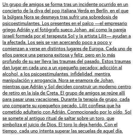
Un grupo de amigos se forma tras un incidente ocurrido en un
concierto de la diva del pop italiana Verda en Berlín, en el que
la búlgara Nora se desmaya tras sufrir una sobredosis de
psicoestimulantes. Los presentes en el palco —el empresario
griego Adrián y el fotógrafo sueco Johan, así como la pareja
israelí formada por el terapeuta Sol y la artista Lilit— ayudan a
la afectada. Los seis se van acercando poco a poco y
comienzan a verse en distintos lugares de Europa. Cada uno de
ellos parece una persona exitosa y feliz, pero en lo más
profundo de su ser lleva las traumas del pasado. Estos traumas
dan lugar en cada uno a un «pequeño pecado»: adicción al
alcohol, a los psicoestimulantes, infidelidad, mentira,
manipulación y arrogancia. Nora se enamora de Johan,
mientras que Adrián y Sol deciden construir un moderno centro
de retiro en la isla de Creta. El grupo de amigos se reúne allí
para pasar unas vacaciones. Durante la terapia de grupo, cada
uno comparte su «pequeño» pecado. Lilit confiesa que ha
cometido adulterio con Adrián. Conmocionado por lo oído, Sol
se somete al antiguo ritual de saltar sobre un toro, que
simboliza el juicio de Dios. El toro lo deja herido. Con el
tiempo, cada uno intenta superar las secuelas de aquel día.