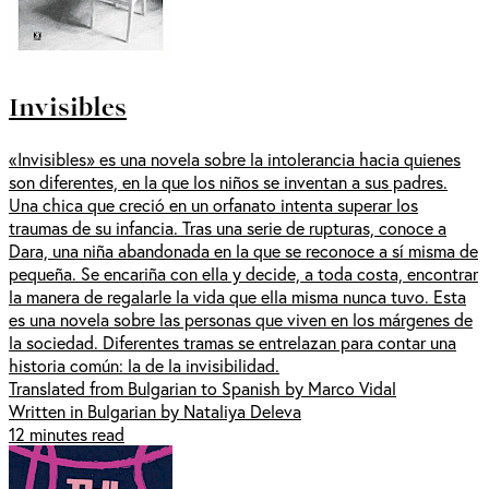
Invisibles
«Invisibles» es una novela sobre la intolerancia hacia quienes
son diferentes, en la que los niños se inventan a sus padres.
Una chica que creció en un orfanato intenta superar los
traumas de su infancia. Tras una serie de rupturas, conoce a
Dara, una niña abandonada en la que se reconoce a sí misma de
pequeña. Se encariña con ella y decide, a toda costa, encontrar
la manera de regalarle la vida que ella misma nunca tuvo. Esta
es una novela sobre las personas que viven en los márgenes de
la sociedad. Diferentes tramas se entrelazan para contar una
historia común: la de la invisibilidad.
Translated from Bulgarian to Spanish by Marco Vidal
Written in Bulgarian by Nataliya Deleva
12 minutes read