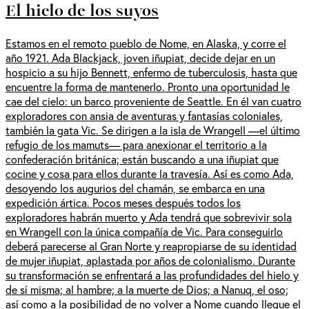
El hielo de los suyos
Estamos en el remoto pueblo de Nome, en Alaska, y corre el
año 1921. Ada Blackjack, joven iñupiat, decide dejar en un
hospicio a su hijo Bennett, enfermo de tuberculosis, hasta que
encuentre la forma de mantenerlo. Pronto una oportunidad le
cae del cielo: un barco proveniente de Seattle. En él van cuatro
exploradores con ansia de aventuras y fantasías coloniales,
también la gata Vic. Se dirigen a la isla de Wrangell —el último
refugio de los mamuts— para anexionar el territorio a la
confederación británica; están buscando a una iñupiat que
cocine y cosa para ellos durante la travesía. Así es como Ada,
desoyendo los augurios del chamán, se embarca en una
expedición ártica. Pocos meses después todos los
exploradores habrán muerto y Ada tendrá que sobrevivir sola
en Wrangell con la única compañía de Vic. Para conseguirlo
deberá parecerse al Gran Norte y reapropiarse de su identidad
de mujer iñupiat, aplastada por años de colonialismo. Durante
su transformación se enfrentará a las profundidades del hielo y
de sí misma; al hambre; a la muerte de Dios; a Nanuq, el oso;
así como a la posibilidad de no volver a Nome cuando llegue el