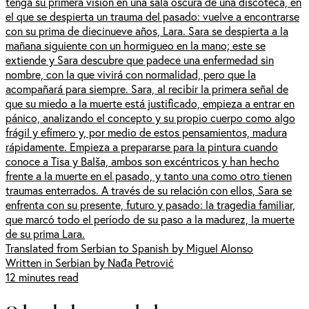
tenga su primera visión en una sala oscura de una discoteca, en
el que se despierta un trauma del pasado: vuelve a encontrarse
con su prima de diecinueve años, Lara. Sara se despierta a la
mañana siguiente con un hormigueo en la mano; este se
extiende y Sara descubre que padece una enfermedad sin
nombre, con la que vivirá con normalidad, pero que la
acompañará para siempre. Sara, al recibir la primera señal de
que su miedo a la muerte está justificado, empieza a entrar en
pánico, analizando el concepto y su propio cuerpo como algo
frágil y efímero y, por medio de estos pensamientos, madura
rápidamente. Empieza a prepararse para la pintura cuando
conoce a Tisa y Balša, ambos son excéntricos y han hecho
frente a la muerte en el pasado, y tanto una como otro tienen
traumas enterrados. A través de su relación con ellos, Sara se
enfrenta con su presente, futuro y pasado: la tragedia familiar,
que marcó todo el período de su paso a la madurez, la muerte
de su prima Lara.
Translated from Serbian to Spanish by Miguel Alonso
Written in Serbian by Nađa Petrović
12 minutes read