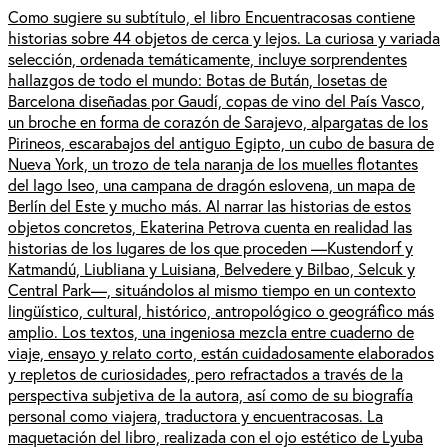
Como sugiere su subtítulo, el libro Encuentracosas contiene
historias sobre 44 objetos de cerca y lejos. La curiosa y variada
selección, ordenada temáticamente, incluye sorprendentes
hallazgos de todo el mundo: Botas de Bután, losetas de
Barcelona diseñadas por Gaudí, copas de vino del País Vasco,
un broche en forma de corazón de Sarajevo, alpargatas de los
Pirineos, escarabajos del antiguo Egipto, un cubo de basura de
Nueva York, un trozo de tela naranja de los muelles flotantes
del lago Iseo, una campana de dragón eslovena, un mapa de
Berlín del Este y mucho más. Al narrar las historias de estos
objetos concretos, Ekaterina Petrova cuenta en realidad las
historias de los lugares de los que proceden —Kustendorf y
Katmandú, Liubliana y Luisiana, Belvedere y Bilbao, Selcuk y
Central Park—, situándolos al mismo tiempo en un contexto
lingüístico, cultural, histórico, antropológico o geográfico más
amplio. Los textos, una ingeniosa mezcla entre cuaderno de
viaje, ensayo y relato corto, están cuidadosamente elaborados
y repletos de curiosidades, pero refractados a través de la
perspectiva subjetiva de la autora, así como de su biografía
personal como viajera, traductora y encuentracosas. La
maquetación del libro, realizada con el ojo estético de Lyuba