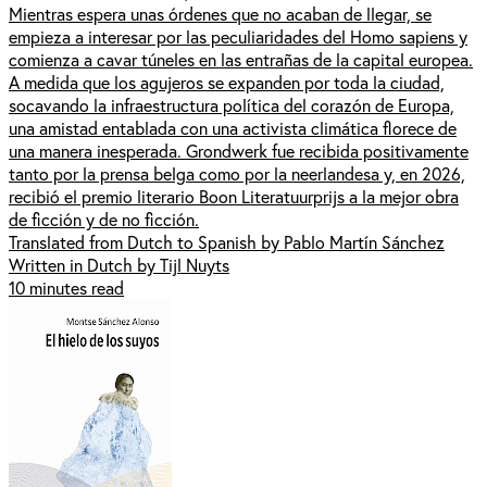
Mientras espera unas órdenes que no acaban de llegar, se
empieza a interesar por las peculiaridades del Homo sapiens y
comienza a cavar túneles en las entrañas de la capital europea.
A medida que los agujeros se expanden por toda la ciudad,
socavando la infraestructura política del corazón de Europa,
una amistad entablada con una activista climática florece de
una manera inesperada. Grondwerk fue recibida positivamente
tanto por la prensa belga como por la neerlandesa y, en 2026,
recibió el premio literario Boon Literatuurprijs a la mejor obra
de ficción y de no ficción.
Translated from Dutch to Spanish by Pablo Martín Sánchez
Written in Dutch by Tijl Nuyts
10 minutes read