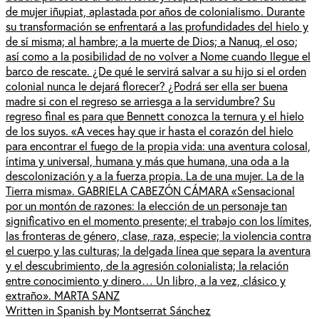
de mujer iñupiat, aplastada por años de colonialismo. Durante
su transformación se enfrentará a las profundidades del hielo y
de sí misma; al hambre; a la muerte de Dios; a Nanuq, el oso;
así como a la posibilidad de no volver a Nome cuando llegue el
barco de rescate. ¿De qué le servirá salvar a su hijo si el orden
colonial nunca le dejará florecer? ¿Podrá ser ella ser buena
madre si con el regreso se arriesga a la servidumbre? Su
regreso final es para que Bennett conozca la ternura y el hielo
de los suyos. «A veces hay que ir hasta el corazón del hielo
para encontrar el fuego de la propia vida: una aventura colosal,
íntima y universal, humana y más que humana, una oda a la
descolonización y a la fuerza propia. La de una mujer. La de la
Tierra misma». GABRIELA CABEZÓN CÁMARA «Sensacional
por un montón de razones: la elección de un personaje tan
significativo en el momento presente; el trabajo con los límites,
las fronteras de género, clase, raza, especie; la violencia contra
el cuerpo y las culturas; la delgada línea que separa la aventura
y el descubrimiento, de la agresión colonialista; la relación
entre conocimiento y dinero… Un libro, a la vez, clásico y
extraño». MARTA SANZ
Written in Spanish by Montserrat Sánchez