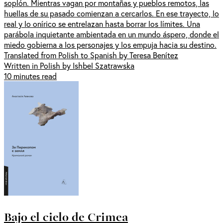
soplón. Mientras vagan por montañas y pueblos remotos, las
huellas de su pasado comienzan a cercarlos. En ese trayecto, lo
real y lo onírico se entrelazan hasta borrar los límites. Una
parábola inquietante ambientada en un mundo áspero, donde el
miedo gobierna a los personajes y los empuja hacia su destino.
Translated from Polish to Spanish by Teresa Benítez
Written in Polish by Ishbel Szatrawska
10 minutes read
Bajo el cielo de Crimea