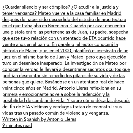
¿Guardar silencio y ser cómplice? ¿O acudir a la justicia y
temer venganza? Mateo vuelve a la casa familiar en Madrid
después de haber sido despedido del estudio de arquitectura
en el que trabajaba en Barcelona. Cuando por azar encuentra
una pistola entre las pertenencias de Juan, su padre, sospecha
que este tuvo relación con un atentado de ETA ocurrido hace
veinte años en el barrio. En paralelo, el lector conocerá la
historia de Malen, que, en el 2000, planificó el asesinato de un
juez en el mismo barrio de Juan y Mateo, pero cuya ejecución
tuvo un desenlace inesperado. La investigación de Mateo por
conocer la verdad le llevará a desentrañar secretos ocultos que
podrían desmontar sin remedio los pilares de su vida y de las
personas que quiere. Basándose en un atentado real de hace
veinticinco años en Madrid, Antonio Lleras reflexiona en su
primera y emocionante novela sobre la redención y la
posibilidad de cambiar de vida. Y sobre cómo décadas después
del fin de ETA víctimas y verdugos tratan de reconstruir sus
vidas tras un pasado común de violencia y venganza.
Written in Spanish by Antonio Lleras
9 minutes read