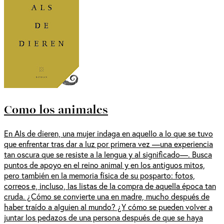
Como los animales
En Als de dieren, una mujer indaga en aquello a lo que se tuvo
que enfrentar tras dar a luz por primera vez —una experiencia
tan oscura que se resiste a la lengua y al significado—. Busca
puntos de apoyo en el reino animal y en los antiguos mitos,
pero también en la memoria física de su posparto: fotos,
correos e, incluso, las listas de la compra de aquella época tan
cruda. ¿Cómo se convierte una en madre, mucho después de
haber traído a alguien al mundo? ¿Y cómo se pueden volver a
juntar los pedazos de una persona después de que se haya