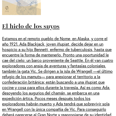
El hielo de los suyos
Estamos en el remoto pueblo de Nome, en Alaska, y corre el
año 1921. Ada Blackjack, joven iñupiat, decide dejar en un
hospicio a su hijo Bennett, enfermo de tuberculosis, hasta que
encuentre la forma de mantenerlo. Pronto una oportunidad le
cae del cielo: un barco proveniente de Seattle. En él van cuatro
exploradores con ansia de aventuras y fantasías coloniales,
también la gata Vic. Se dirigen a la isla de Wrangell —el último
refugio de los mamuts— para anexionar el territorio a la
confederación británica; están buscando a una iñupiat que
cocine y cosa para ellos durante la travesía. Así es como Ada,
desoyendo los augurios del chamán, se embarca en una
expedición ártica. Pocos meses después todos los
exploradores habrán muerto y Ada tendrá que sobrevivir sola
en Wrangell con la única compañía de Vic. Para conseguirlo
deberá parecerse al Gran Norte y reapropiarse de su identidad