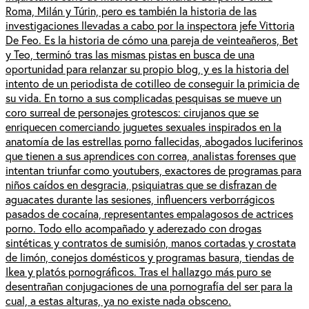
Roma, Milán y Túrin, pero es también la historia de las
investigaciones llevadas a cabo por la inspectora jefe Vittoria
De Feo. Es la historia de cómo una pareja de veinteañeros, Bet
y Teo, terminó tras las mismas pistas en busca de una
oportunidad para relanzar su propio blog, y es la historia del
intento de un periodista de cotilleo de conseguir la primicia de
su vida. En torno a sus complicadas pesquisas se mueve un
coro surreal de personajes grotescos: cirujanos que se
enriquecen comerciando juguetes sexuales inspirados en la
anatomía de las estrellas porno fallecidas, abogados luciferinos
que tienen a sus aprendices con correa, analistas forenses que
intentan triunfar como youtubers, exactores de programas para
niños caídos en desgracia, psiquiatras que se disfrazan de
aguacates durante las sesiones, influencers verborrágicos
pasados de cocaína, representantes empalagosos de actrices
porno. Todo ello acompañado y aderezado con drogas
sintéticas y contratos de sumisión, manos cortadas y crostata
de limón, conejos domésticos y programas basura, tiendas de
Ikea y platós pornográficos. Tras el hallazgo más puro se
desentrañan conjugaciones de una pornografía del ser para la
cual, a estas alturas, ya no existe nada obsceno.