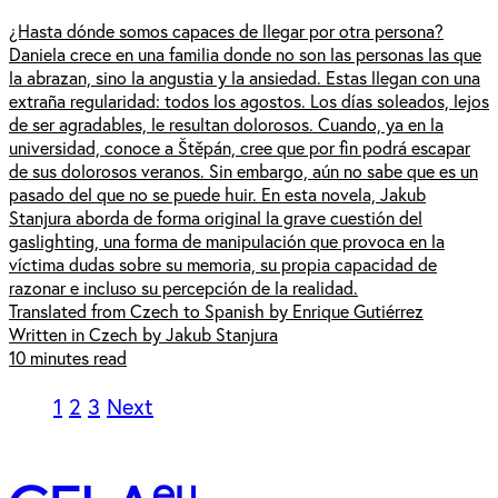
¿Hasta dónde somos capaces de llegar por otra persona?
Daniela crece en una familia donde no son las personas las que
la abrazan, sino la angustia y la ansiedad. Estas llegan con una
extraña regularidad: todos los agostos. Los días soleados, lejos
de ser agradables, le resultan dolorosos. Cuando, ya en la
universidad, conoce a Štěpán, cree que por fin podrá escapar
de sus dolorosos veranos. Sin embargo, aún no sabe que es un
pasado del que no se puede huir. En esta novela, Jakub
Stanjura aborda de forma original la grave cuestión del
gaslighting, una forma de manipulación que provoca en la
víctima dudas sobre su memoria, su propia capacidad de
razonar e incluso su percepción de la realidad.
Translated from Czech to Spanish by Enrique Gutiérrez
Written in Czech by Jakub Stanjura
10 minutes read
1
2
3
Next