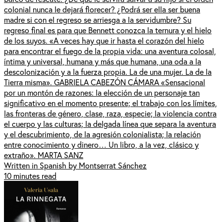
colonial nunca le dejará florecer? ¿Podrá ser ella ser buena
madre si con el regreso se arriesga a la servidumbre? Su
regreso final es para que Bennett conozca la ternura y el hielo
de los suyos. «A veces hay que ir hasta el corazón del hielo
para encontrar el fuego de la propia vida: una aventura colosal,
íntima y universal, humana y más que humana, una oda a la
descolonización y a la fuerza propia. La de una mujer. La de la
Tierra misma». GABRIELA CABEZÓN CÁMARA «Sensacional
por un montón de razones: la elección de un personaje tan
significativo en el momento presente; el trabajo con los límites,
las fronteras de género, clase, raza, especie; la violencia contra
el cuerpo y las culturas; la delgada línea que separa la aventura
y el descubrimiento, de la agresión colonialista; la relación
entre conocimiento y dinero… Un libro, a la vez, clásico y
extraño». MARTA SANZ
Written in Spanish by Montserrat Sánchez
10 minutes read