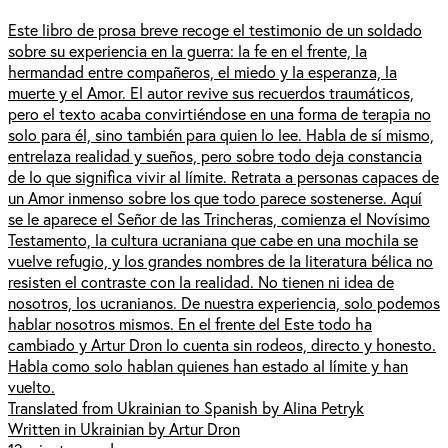
Este libro de prosa breve recoge el testimonio de un soldado
sobre su experiencia en la guerra: la fe en el frente, la
hermandad entre compañeros, el miedo y la esperanza, la
muerte y el Amor. El autor revive sus recuerdos traumáticos,
pero el texto acaba convirtiéndose en una forma de terapia no
solo para él, sino también para quien lo lee. Habla de sí mismo,
entrelaza realidad y sueños, pero sobre todo deja constancia
de lo que significa vivir al límite. Retrata a personas capaces de
un Amor inmenso sobre los que todo parece sostenerse. Aquí
se le aparece el Señor de las Trincheras, comienza el Novísimo
Testamento, la cultura ucraniana que cabe en una mochila se
vuelve refugio, y los grandes nombres de la literatura bélica no
resisten el contraste con la realidad. No tienen ni idea de
nosotros, los ucranianos. De nuestra experiencia, solo podemos
hablar nosotros mismos. En el frente del Este todo ha
cambiado y Artur Dron lo cuenta sin rodeos, directo y honesto.
Habla como solo hablan quienes han estado al límite y han
vuelto.
Translated from Ukrainian to Spanish by Alina Petryk
Written in Ukrainian by Artur Dron