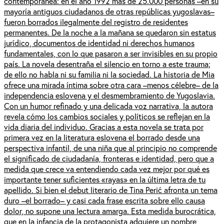
contemporánea: en el año 1992 más de 25.000 personas –en su
mayoría antiguos ciudadanos de otras repúblicas yugoslavas–
fueron borrados ilegalmente del registro de residentes
permanentes. De la noche a la mañana se quedaron sin estatus
jurídico, documentos de identidad ni derechos humanos
fundamentales, con lo que pasaron a ser invisibles en su propio
país. La novela desentraña el silencio en torno a este trauma;
de ello no habla ni su familia ni la sociedad. La historia de Mia
ofrece una mirada íntima sobre otra cara –menos célebre– de la
independencia eslovena y el desmembramiento de Yugoslavia.
Con un humor refinado y una delicada voz narrativa, la autora
revela cómo los cambios sociales y políticos se reflejan en la
vida diaria del individuo. Gracias a esta novela se trata por
primera vez en la literatura eslovena el borrado desde una
perspectiva infantil, de una niña que al principio no comprende
el significado de ciudadanía, fronteras e identidad, pero que a
medida que crece va entendiendo cada vez mejor por qué es
importante tener suficientes «rayas» en la última letra de tu
apellido. Si bien el debut literario de Tina Perić afronta un tema
duro –el borrado– y casi cada frase escrita sobre ello causa
dolor, no supone una lectura amarga. Esta medida burocrática,
que en la infancia de la protagonista adquiere un nombre