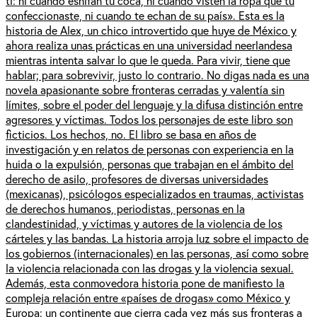
ti: ni cuando esnifan tu coca, ni cuando visten la ropa que tú
confeccionaste, ni cuando te echan de su país». Esta es la
historia de Alex, un chico introvertido que huye de México y
ahora realiza unas prácticas en una universidad neerlandesa
mientras intenta salvar lo que le queda. Para vivir, tiene que
hablar; para sobrevivir, justo lo contrario. No digas nada es una
novela apasionante sobre fronteras cerradas y valentía sin
límites, sobre el poder del lenguaje y la difusa distinción entre
agresores y víctimas. Todos los personajes de este libro son
ficticios. Los hechos, no. El libro se basa en años de
investigación y en relatos de personas con experiencia en la
huida o la expulsión, personas que trabajan en el ámbito del
derecho de asilo, profesores de diversas universidades
(mexicanas), psicólogos especializados en traumas, activistas
de derechos humanos, periodistas, personas en la
clandestinidad, y víctimas y autores de la violencia de los
cárteles y las bandas. La historia arroja luz sobre el impacto de
los gobiernos (internacionales) en las personas, así como sobre
la violencia relacionada con las drogas y la violencia sexual.
Además, esta conmovedora historia pone de manifiesto la
compleja relación entre «países de drogas» como México y
Europa: un continente que cierra cada vez más sus fronteras a