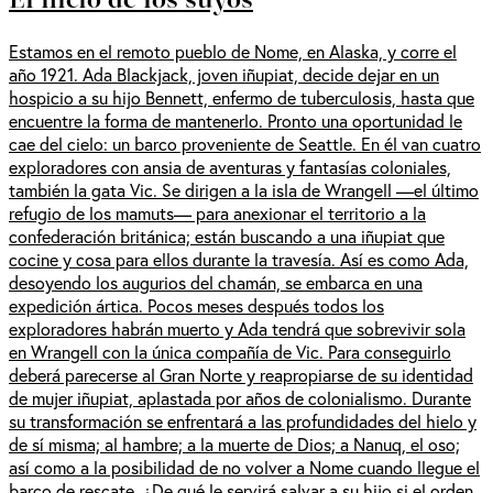
Estamos en el remoto pueblo de Nome, en Alaska, y corre el
año 1921. Ada Blackjack, joven iñupiat, decide dejar en un
hospicio a su hijo Bennett, enfermo de tuberculosis, hasta que
encuentre la forma de mantenerlo. Pronto una oportunidad le
cae del cielo: un barco proveniente de Seattle. En él van cuatro
exploradores con ansia de aventuras y fantasías coloniales,
también la gata Vic. Se dirigen a la isla de Wrangell —el último
refugio de los mamuts— para anexionar el territorio a la
confederación británica; están buscando a una iñupiat que
cocine y cosa para ellos durante la travesía. Así es como Ada,
desoyendo los augurios del chamán, se embarca en una
expedición ártica. Pocos meses después todos los
exploradores habrán muerto y Ada tendrá que sobrevivir sola
en Wrangell con la única compañía de Vic. Para conseguirlo
deberá parecerse al Gran Norte y reapropiarse de su identidad
de mujer iñupiat, aplastada por años de colonialismo. Durante
su transformación se enfrentará a las profundidades del hielo y
de sí misma; al hambre; a la muerte de Dios; a Nanuq, el oso;
así como a la posibilidad de no volver a Nome cuando llegue el
barco de rescate. ¿De qué le servirá salvar a su hijo si el orden