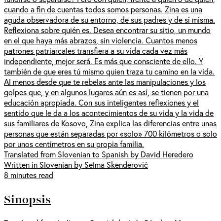
cuando a fin de cuentas todos somos personas. Zina es una
aguda observadora de su entorno, de sus padres y de sí misma.
Reflexiona sobre quién es. Desea encontrar su sitio, un mundo
en el que haya más abrazos, sin violencia. Cuantos menos
patrones patriarcales transfiera a su vida cada vez más
independiente, mejor será. Es más que consciente de ello. Y
también de que eres tú mismo quien traza tu camino en la vida.
Al menos desde que te rebelas ante las manipulaciones y los
golpes que, y en algunos lugares aún es así, se tienen por una
educación apropiada. Con sus inteligentes reflexiones y el
sentido que le da a los acontecimientos de su vida y la vida de
sus familiares de Kosovo, Zina explica las diferencias entre unas
personas que están separadas por «solo» 700 kilómetros o solo
por unos centímetros en su propia familia.
Translated from Slovenian to Spanish by David Heredero
Written in Slovenian by Selma Skenderović
8 minutes read
Sinopsis