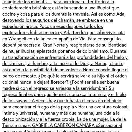
refugio de los mamuts— para anexionar el territorio a la
confederación británica; están buscando a una iñupiat que
cocine y cosa para ellos durante la travesía. Así es como Ada,
desoyendo los augurios del chamán, se embarca en una
expedición ártica. Pocos meses después todos los
exploradores habrán muerto y Ada tendrá que sobrevivir sola
en Wrangell con la única compañía de Vic. Para conseguirlo
deberá parecerse al Gran Norte y reapropiarse de su identidad
de mujer iñupiat, aplastada por años de colonialismo. Durante
su transformación se enfrentará a las profundidades del hielo y
de sí misma; al hambre; a la muerte de Dios; a Nanuq, el oso;
así como a la posibilidad de no volver a Nome cuando llegue el
barco de rescate. ¿De qué le servirá salvar a su hijo si el orden
colonial nunca le dejará florecer? ¿Podrá ser ella ser buena
madre si con el regreso se arriesga a la servidumbre? Su
regreso final es para que Bennett conozca la ternura y el hielo
de los suyos. «A veces hay que ir hasta el corazón del hielo
para encontrar el fuego de la propia vida: una aventura colosal,
íntima y universal, humana y más que humana, una oda a la
descolonización y a la fuerza propia. La de una mujer. La de la
Tierra misma». GABRIELA CABEZÓN CÁMARA «Sensacional
por un montón de razones: la elección de un personaje tan