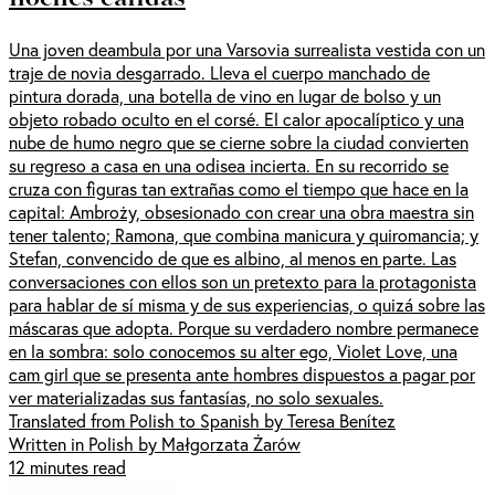
Una joven deambula por una Varsovia surrealista vestida con un
traje de novia desgarrado. Lleva el cuerpo manchado de
pintura dorada, una botella de vino en lugar de bolso y un
objeto robado oculto en el corsé. El calor apocalíptico y una
nube de humo negro que se cierne sobre la ciudad convierten
su regreso a casa en una odisea incierta. En su recorrido se
cruza con figuras tan extrañas como el tiempo que hace en la
capital: Ambroży, obsesionado con crear una obra maestra sin
tener talento; Ramona, que combina manicura y quiromancia; y
Stefan, convencido de que es albino, al menos en parte. Las
conversaciones con ellos son un pretexto para la protagonista
para hablar de sí misma y de sus experiencias, o quizá sobre las
máscaras que adopta. Porque su verdadero nombre permanece
en la sombra: solo conocemos su alter ego, Violet Love, una
cam girl que se presenta ante hombres dispuestos a pagar por
ver materializadas sus fantasías, no solo sexuales.
Translated from Polish to Spanish by Teresa Benítez
Written in Polish by Małgorzata Żarów
12 minutes read