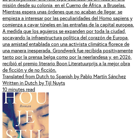
misión desde su colonia, en el Cuerno de África, a Bruselas.
Mientras espera unas órdenes que no acaban de llegar, se
empieza a interesar por las peculiaridades del Homo sapiens y
comienza a cavar túneles en las entrañas de la capital europea.
A medida que los agujeros se expanden por toda la ciudad,
socavando la infraestructura política del corazón de Europa,
una amistad entablada con una activista climática florece de
una manera inesperada. Grondwerk fue recibida positivamente
tanto por la prensa belga como por la neerlandesa y, en 2026,
recibió el premio literario Boon Literatuurprijs a la mejor obra
de ficción y de no ficción.
Translated from Dutch to Spanish by Pablo Martín Sánchez
Written in Dutch by Tijl Nuyts
10 minutes read