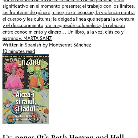
significativo en el momento presente; el trabajo con los límites,
las fronteras de género, clase, raza, especie; la violencia contra
el cuerpo y las culturas; la delgada línea que separa la aventura
y el descubrimiento, de la agresión colonialista; la relación
entre conocimiento y dinero… Un libro, a la vez, clásico y
extraño». MARTA SANZ
Written in Spanish by Montserrat Sánchez
10 minutes read
Uy, nenas (It’s Both Heaven and Hell