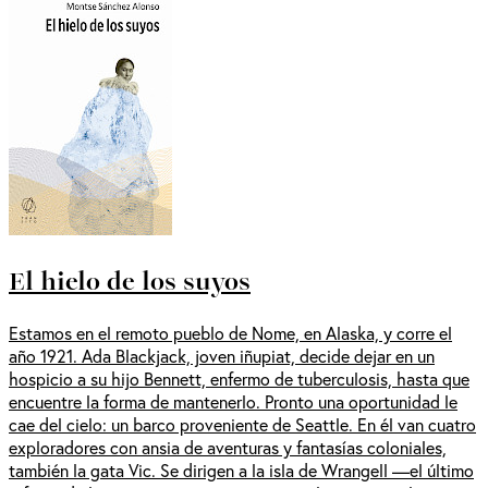
El hielo de los suyos
Estamos en el remoto pueblo de Nome, en Alaska, y corre el
año 1921. Ada Blackjack, joven iñupiat, decide dejar en un
hospicio a su hijo Bennett, enfermo de tuberculosis, hasta que
encuentre la forma de mantenerlo. Pronto una oportunidad le
cae del cielo: un barco proveniente de Seattle. En él van cuatro
exploradores con ansia de aventuras y fantasías coloniales,
también la gata Vic. Se dirigen a la isla de Wrangell —el último