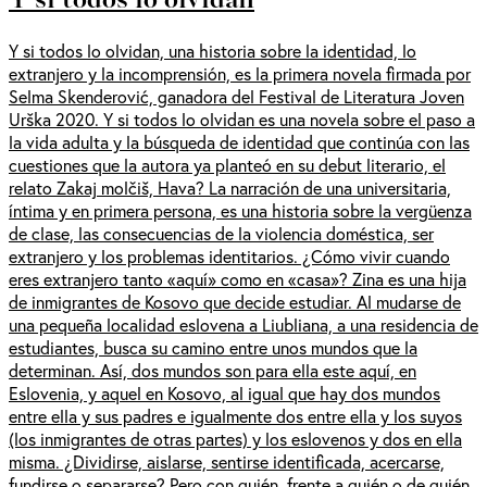
Y si todos lo olvidan, una historia sobre la identidad, lo
extranjero y la incomprensión, es la primera novela firmada por
Selma Skenderović, ganadora del Festival de Literatura Joven
Urška 2020. Y si todos lo olvidan es una novela sobre el paso a
la vida adulta y la búsqueda de identidad que continúa con las
cuestiones que la autora ya planteó en su debut literario, el
relato Zakaj molčiš, Hava? La narración de una universitaria,
íntima y en primera persona, es una historia sobre la vergüenza
de clase, las consecuencias de la violencia doméstica, ser
extranjero y los problemas identitarios. ¿Cómo vivir cuando
eres extranjero tanto «aquí» como en «casa»? Zina es una hija
de inmigrantes de Kosovo que decide estudiar. Al mudarse de
una pequeña localidad eslovena a Liubliana, a una residencia de
estudiantes, busca su camino entre unos mundos que la
determinan. Así, dos mundos son para ella este aquí, en
Eslovenia, y aquel en Kosovo, al igual que hay dos mundos
entre ella y sus padres e igualmente dos entre ella y los suyos
(los inmigrantes de otras partes) y los eslovenos y dos en ella
misma. ¿Dividirse, aislarse, sentirse identificada, acercarse,
fundirse o separarse? Pero con quién, frente a quién o de quién,