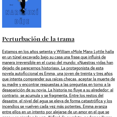
Perturbación de la trama
Estamos en los años setenta y William «Mole Man» Lyttle halla
en un túnel excavado bajo su casa una frase que influirá de
manera irreversible en el curso del mundo: «Nuestras vidas han
dejado de parecernos historias». La protagonista de esta
novela autoficcional es Emma, una joven de treinta y tres años
que intenta comprender sus raíces checas, aceptar la muerte de
su madre y encontrar respuestas a las preguntas en torno a la
desaparición de su novia. La historia no fluye a su alrededor; al
contrario, se acumula y se fragmenta. Entre los restos del
desastre, el nivel del agua se eleva de forma catastrófica y los
incendios se vuelven cada vez más potentes. Emma avanza
entre ellos en un intento por alejarse de un amor en el que se