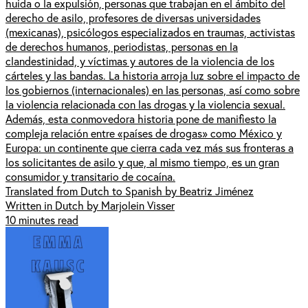
huida o la expulsión, personas que trabajan en el ámbito del
derecho de asilo, profesores de diversas universidades
(mexicanas), psicólogos especializados en traumas, activistas
de derechos humanos, periodistas, personas en la
clandestinidad, y víctimas y autores de la violencia de los
cárteles y las bandas. La historia arroja luz sobre el impacto de
los gobiernos (internacionales) en las personas, así como sobre
la violencia relacionada con las drogas y la violencia sexual.
Además, esta conmovedora historia pone de manifiesto la
compleja relación entre «países de drogas» como México y
Europa: un continente que cierra cada vez más sus fronteras a
los solicitantes de asilo y que, al mismo tiempo, es un gran
consumidor y transitario de cocaína.
Translated from Dutch to Spanish by Beatriz Jiménez
Written in Dutch by Marjolein Visser
10 minutes read