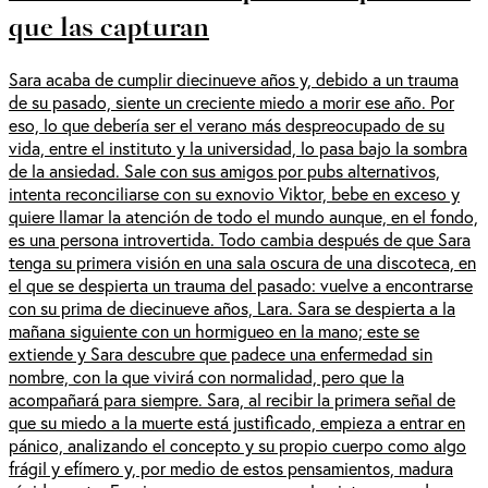
que las capturan
Sara acaba de cumplir diecinueve años y, debido a un trauma
de su pasado, siente un creciente miedo a morir ese año. Por
eso, lo que debería ser el verano más despreocupado de su
vida, entre el instituto y la universidad, lo pasa bajo la sombra
de la ansiedad. Sale con sus amigos por pubs alternativos,
intenta reconciliarse con su exnovio Viktor, bebe en exceso y
quiere llamar la atención de todo el mundo aunque, en el fondo,
es una persona introvertida. Todo cambia después de que Sara
tenga su primera visión en una sala oscura de una discoteca, en
el que se despierta un trauma del pasado: vuelve a encontrarse
con su prima de diecinueve años, Lara. Sara se despierta a la
mañana siguiente con un hormigueo en la mano; este se
extiende y Sara descubre que padece una enfermedad sin
nombre, con la que vivirá con normalidad, pero que la
acompañará para siempre. Sara, al recibir la primera señal de
que su miedo a la muerte está justificado, empieza a entrar en
pánico, analizando el concepto y su propio cuerpo como algo
frágil y efímero y, por medio de estos pensamientos, madura