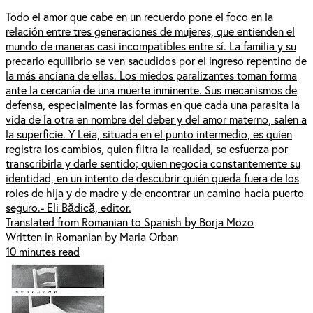
Todo el amor que cabe en un recuerdo pone el foco en la
relación entre tres generaciones de mujeres, que entienden el
mundo de maneras casi incompatibles entre sí. La familia y su
precario equilibrio se ven sacudidos por el ingreso repentino de
la más anciana de ellas. Los miedos paralizantes toman forma
ante la cercanía de una muerte inminente. Sus mecanismos de
defensa, especialmente las formas en que cada una parasita la
vida de la otra en nombre del deber y del amor materno, salen a
la superficie. Y Leia, situada en el punto intermedio, es quien
registra los cambios, quien filtra la realidad, se esfuerza por
transcribirla y darle sentido; quien negocia constantemente su
identidad, en un intento de descubrir quién queda fuera de los
roles de hija y de madre y de encontrar un camino hacia puerto
seguro.- Eli Bădică, editor.
Translated from Romanian to Spanish by Borja Mozo
Written in Romanian by Maria Orban
10 minutes read