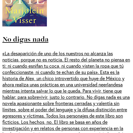
No digas nada
«La desaparición de uno de los nuestros no alcanza las
noticias, porque no es noticia. El resto del planeta no piensa en
ti: ni cuando esnifan tu coca, ni cuando visten la ropa que tú
confeccionaste, ni cuando te echan de su país». Esta es la
historia de Alex, un chico introvertido que huye de México y
ahora realiza unas prácticas en una universidad neerlandesa
mientras intenta salvar lo que le queda. Para vivir, tiene que
hablar; para sobrevivir, justo lo contrario. No digas nada es una
novela apasionante sobre fronteras cerradas y valentía sin
límites, sobre el poder del lenguaje y la difusa distinción entre
agresores y víctimas. Todos los personajes de este libro son
ficticios. Los hechos, no. El libro se basa en años de
investigación y en relatos de personas con experiencia en la