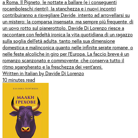
a Roma. Il Pigneto, le nottate a ballare (e i conseguenti
rocamboleschi rientri), la stanchezza e i nuovi incontri
contribuiranno a risvegliare Davide, intento ad arrovellarsi su
un mistero: la comparsa insensata, ma sempre più frequente, di
un uovo rotto sul pianerottolo. Davide Di Lorenzo riesce a
raccontare con fedeltà ironica la vita quotidiana di un ragazzo
sulla soglia dell’età adulta, tanto nella sua dimensione
domestica e malinconica quanto nelle infinite serate romane, o
nelle feste alcoliche in giro per l’Europa. La faccio breve è un
romanzo scanzonato e commovente, che conserva tutto il
ritmo sgangherato e la freschezza dei vent’anni.
Written in Italian by Davide Di Lorenzo
10 minutes read