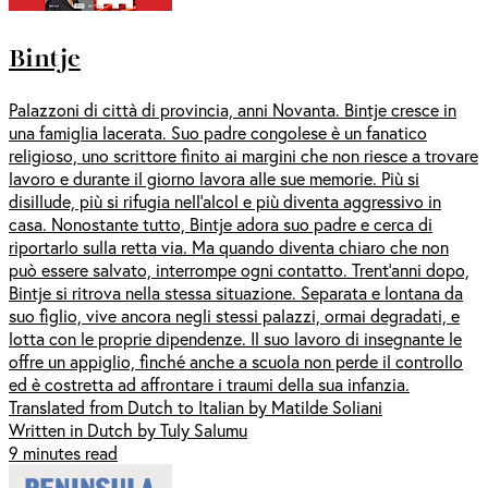
Bintje
Palazzoni di città di provincia, anni Novanta. Bintje cresce in
una famiglia lacerata. Suo padre congolese è un fanatico
religioso, uno scrittore finito ai margini che non riesce a trovare
lavoro e durante il giorno lavora alle sue memorie. Più si
disillude, più si rifugia nell’alcol e più diventa aggressivo in
casa. Nonostante tutto, Bintje adora suo padre e cerca di
riportarlo sulla retta via. Ma quando diventa chiaro che non
può essere salvato, interrompe ogni contatto. Trent’anni dopo,
Bintje si ritrova nella stessa situazione. Separata e lontana da
suo figlio, vive ancora negli stessi palazzi, ormai degradati, e
lotta con le proprie dipendenze. Il suo lavoro di insegnante le
offre un appiglio, finché anche a scuola non perde il controllo
ed è costretta ad affrontare i traumi della sua infanzia.
Translated from Dutch to Italian by Matilde Soliani
Written in Dutch by Tuly Salumu
9 minutes read