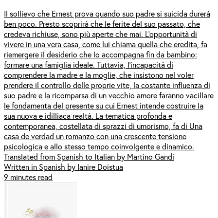
Il sollievo che Ernest prova quando suo padre si suicida durerà
ben poco. Presto scoprirà che le ferite del suo passato, che
credeva richiuse, sono più aperte che mai. L’opportunità di
vivere in una vera casa, come lui chiama quella che eredita, fa
riemergere il desiderio che lo accompagna fin da bambino:
formare una famiglia ideale. Tuttavia, l’incapacità di
comprendere la madre e la moglie, che insistono nel voler
prendere il controllo delle proprie vite, la costante influenza di
suo padre e la ricomparsa di un vecchio amore faranno vacillare
le fondamenta del presente su cui Ernest intende costruire la
sua nuova e idilliaca realtà. La tematica profonda e
contemporanea, costellata di sprazzi di umorismo, fa di Una
casa de verdad un romanzo con una crescente tensione
psicologica e allo stesso tempo coinvolgente e dinamico.
Translated from Spanish to Italian by Martino Gandi
Written in Spanish by Ianire Doistua
9 minutes read