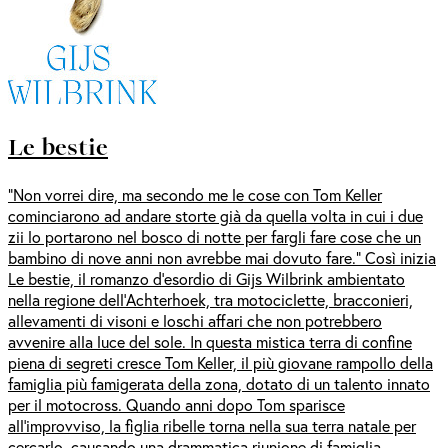
Le bestie
“Non vorrei dire, ma secondo me le cose con Tom Keller
cominciarono ad andare storte già da quella volta in cui i due
zii lo portarono nel bosco di notte per fargli fare cose che un
bambino di nove anni non avrebbe mai dovuto fare.” Così inizia
Le bestie, il romanzo d’esordio di Gijs Wilbrink ambientato
nella regione dell’Achterhoek, tra motociclette, bracconieri,
allevamenti di visoni e loschi affari che non potrebbero
avvenire alla luce del sole. In questa mistica terra di confine
piena di segreti cresce Tom Keller, il più giovane rampollo della
famiglia più famigerata della zona, dotato di un talento innato
per il motocross. Quando anni dopo Tom sparisce
all’improvviso, la figlia ribelle torna nella sua terra natale per
cercarlo, causando una drammatica riunione di famiglia.