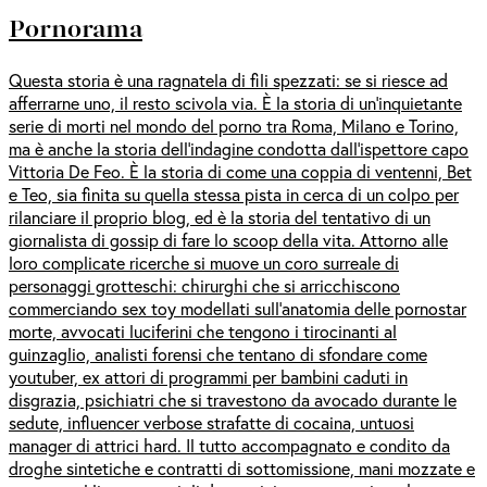
Pornorama
Questa storia è una ragnatela di fili spezzati: se si riesce ad
afferrarne uno, il resto scivola via. È la storia di un'inquietante
serie di morti nel mondo del porno tra Roma, Milano e Torino,
ma è anche la storia dell'indagine condotta dall'ispettore capo
Vittoria De Feo. È la storia di come una coppia di ventenni, Bet
e Teo, sia finita su quella stessa pista in cerca di un colpo per
rilanciare il proprio blog, ed è la storia del tentativo di un
giornalista di gossip di fare lo scoop della vita. Attorno alle
loro complicate ricerche si muove un coro surreale di
personaggi grotteschi: chirurghi che si arricchiscono
commerciando sex toy modellati sull'anatomia delle pornostar
morte, avvocati luciferini che tengono i tirocinanti al
guinzaglio, analisti forensi che tentano di sfondare come
youtuber, ex attori di programmi per bambini caduti in
disgrazia, psichiatri che si travestono da avocado durante le
sedute, influencer verbose strafatte di cocaina, untuosi
manager di attrici hard. Il tutto accompagnato e condito da
droghe sintetiche e contratti di sottomissione, mani mozzate e