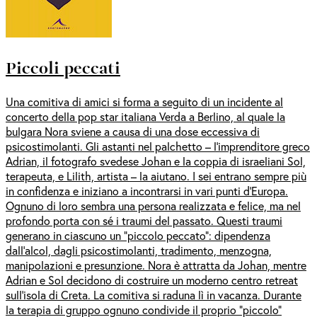
Piccoli peccati
Una comitiva di amici si forma a seguito di un incidente al
concerto della pop star italiana Verda a Berlino, al quale la
bulgara Nora sviene a causa di una dose eccessiva di
psicostimolanti. Gli astanti nel palchetto – l’imprenditore greco
Adrian, il fotografo svedese Johan e la coppia di israeliani Sol,
terapeuta, e Lilith, artista – la aiutano. I sei entrano sempre più
in confidenza e iniziano a incontrarsi in vari punti d’Europa.
Ognuno di loro sembra una persona realizzata e felice, ma nel
profondo porta con sé i traumi del passato. Questi traumi
generano in ciascuno un “piccolo peccato”: dipendenza
dall’alcol, dagli psicostimolanti, tradimento, menzogna,
manipolazioni e presunzione. Nora è attratta da Johan, mentre
Adrian e Sol decidono di costruire un moderno centro retreat
sull’isola di Creta. La comitiva si raduna lì in vacanza. Durante
la terapia di gruppo ognuno condivide il proprio “piccolo”