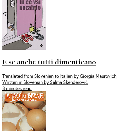
E se anche tutti dimenticano
Translated from Slovenian to Italian by Giorgia Maurovich
Written in Slovenian by Selma Skenderović
8 minutes read