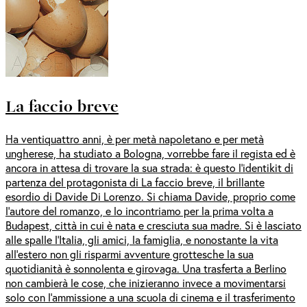
La faccio breve
Ha ventiquattro anni, è per metà napoletano e per metà
ungherese, ha studiato a Bologna, vorrebbe fare il regista ed è
ancora in attesa di trovare la sua strada: è questo l’identikit di
partenza del protagonista di La faccio breve, il brillante
esordio di Davide Di Lorenzo. Si chiama Davide, proprio come
l’autore del romanzo, e lo incontriamo per la prima volta a
Budapest, città in cui è nata e cresciuta sua madre. Si è lasciato
alle spalle l’Italia, gli amici, la famiglia, e nonostante la vita
all’estero non gli risparmi avventure grottesche la sua
quotidianità è sonnolenta e girovaga. Una trasferta a Berlino
non cambierà le cose, che inizieranno invece a movimentarsi
solo con l’ammissione a una scuola di cinema e il trasferimento