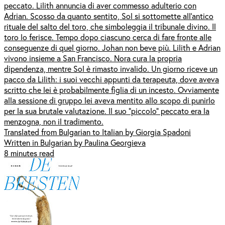
peccato. Lilith annuncia di aver commesso adulterio con
Adrian. Scosso da quanto sentito, Sol si sottomette all’antico
rituale del salto del toro, che simboleggia il tribunale divino. Il
toro lo ferisce. Tempo dopo ciascuno cerca di fare fronte alle
conseguenze di quel giorno. Johan non beve più. Lilith e Adrian
vivono insieme a San Francisco. Nora cura la propria
dipendenza, mentre Sol è rimasto invalido. Un giorno riceve un
pacco da Lilith: i suoi vecchi appunti da terapeuta, dove aveva
scritto che lei è probabilmente figlia di un incesto. Ovviamente
alla sessione di gruppo lei aveva mentito allo scopo di punirlo
per la sua brutale valutazione. Il suo “piccolo” peccato era la
menzogna, non il tradimento.
Translated from Bulgarian to Italian by Giorgia Spadoni
Written in Bulgarian by Paulina Georgieva
8 minutes read