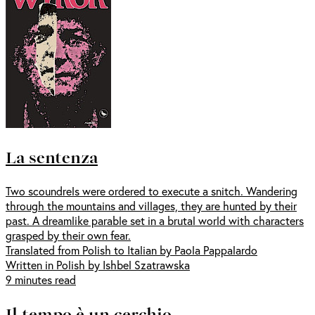
La sentenza
Two scoundrels were ordered to execute a snitch. Wandering
through the mountains and villages, they are hunted by their
past. A dreamlike parable set in a brutal world with characters
grasped by their own fear.
Translated from Polish to Italian by Paola Pappalardo
Written in Polish by Ishbel Szatrawska
9 minutes read
Il tempo è un cerchio