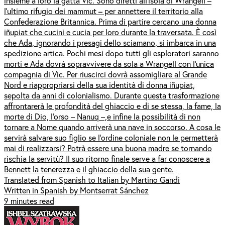
insieme a loro la gatta Vic. Sono diretti all’isola di Wrangell –
l’ultimo rifugio dei mammut – per annettere il territorio alla
Confederazione Britannica. Prima di partire cercano una donna
iñupiat che cucini e cucia per loro durante la traversata. È così
che Ada, ignorando i presagi dello sciamano, si imbarca in una
spedizione artica. Pochi mesi dopo tutti gli esploratori saranno
morti e Ada dovrà sopravvivere da sola a Wrangell con l’unica
compagnia di Vic. Per riuscirci dovrà assomigliare al Grande
Nord e riappropriarsi della sua identità di donna iñupiat,
sepolta da anni di colonialismo. Durante questa trasformazione
affrontarerà le profondità del ghiaccio e di se stessa, la fame, la
morte di Dio, l’orso – Nanuq –,e infine la possibilità di non
tornare a Nome quando arriverà una nave in soccorso. A cosa le
servirà salvare suo figlio se l’ordine coloniale non le permetterà
mai di realizzarsi? Potrà essere una buona madre se tornando
rischia la servitù? Il suo ritorno finale serve a far conoscere a
Bennett la tenerezza e il ghiaccio della sua gente.
Translated from Spanish to Italian by Martino Gandi
Written in Spanish by Montserrat Sánchez
9 minutes read