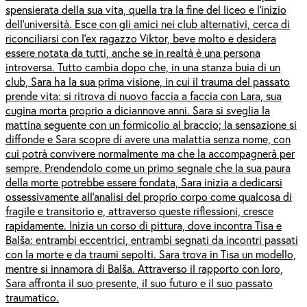
spensierata della sua vita, quella tra la fine del liceo e l’inizio
dell’università. Esce con gli amici nei club alternativi, cerca di
riconciliarsi con l’ex ragazzo Viktor, beve molto e desidera
essere notata da tutti, anche se in realtà è una persona
introversa. Tutto cambia dopo che, in una stanza buia di un
club, Sara ha la sua prima visione, in cui il trauma del passato
prende vita: si ritrova di nuovo faccia a faccia con Lara, sua
cugina morta proprio a diciannove anni. Sara si sveglia la
mattina seguente con un formicolio al braccio; la sensazione si
diffonde e Sara scopre di avere una malattia senza nome, con
cui potrà convivere normalmente ma che la accompagnerà per
sempre. Prendendolo come un primo segnale che la sua paura
della morte potrebbe essere fondata, Sara inizia a dedicarsi
ossessivamente all’analisi del proprio corpo come qualcosa di
fragile e transitorio e, attraverso queste riflessioni, cresce
rapidamente. Inizia un corso di pittura, dove incontra Tisa e
Balša: entrambi eccentrici, entrambi segnati da incontri passati
con la morte e da traumi sepolti. Sara trova in Tisa un modello,
mentre si innamora di Balša. Attraverso il rapporto con loro,
Sara affronta il suo presente, il suo futuro e il suo passato
traumatico.