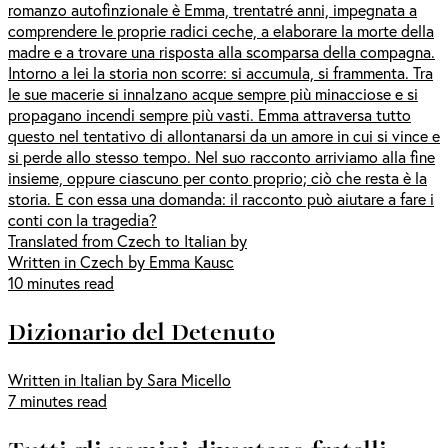
romanzo autofinzionale è Emma, trentatré anni, impegnata a
comprendere le proprie radici ceche, a elaborare la morte della
madre e a trovare una risposta alla scomparsa della compagna.
Intorno a lei la storia non scorre: si accumula, si frammenta. Tra
le sue macerie si innalzano acque sempre più minacciose e si
propagano incendi sempre più vasti. Emma attraversa tutto
questo nel tentativo di allontanarsi da un amore in cui si vince e
si perde allo stesso tempo. Nel suo racconto arriviamo alla fine
insieme, oppure ciascuno per conto proprio; ciò che resta è la
storia. E con essa una domanda: il racconto può aiutare a fare i
conti con la tragedia?
Translated from Czech to Italian by
Written in Czech by Emma Kausc
10 minutes read
Dizionario del Detenuto
Written in Italian by Sara Micello
7 minutes read