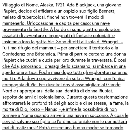
Villaggio di Nome, Alaska, 1921. Ada Blackjack, una giovane
iñupiat, decide di affidare a un ospizio suo figlio Bennett,
malato di tubercolosi, finché non troverà il modo di
mantenerlo. Un’occasione le capita per caso: una nave
proveniente da Seattle. A bordo ci sono quattro esploratori
assetati di avventure e impregnati di fantasie coloniali, e
insieme a loro la gatta Vic. Sono diretti all’isola di Wrangell –
l’ultimo rifugio dei mammut – per annettere il territorio alla
Confederazione Britannica. Prima di partire cercano una donna
iñupiat che cucini e cucia per loro durante la traversata. È così
che Ada, ignorando i presagi dello sciamano, si imbarca in una
spedizione artica. Pochi mesi dopo tutti gli esploratori saranno
morti e Ada dovrà sopravvivere da sola a Wrangell con l’unica
compagnia di Vic. Per riuscirci dovrà assomigliare al Grande
Nord e riappropriarsi della sua identità di donna iñupiat,
sepolta da anni di colonialismo. Durante questa trasformazione
affrontarerà le profondità del ghiaccio e di se stessa, la fame, la
morte di Dio, l’orso – Nanuq –,e infine la possibilità di non
tornare a Nome quando arriverà una nave in soccorso. A cosa le
servirà salvare suo figlio se l’ordine coloniale non le permetterà
mai di realizzarsi? Potrà essere una buona madre se tornando