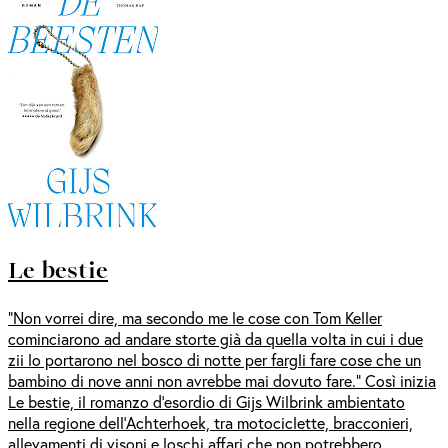
Le bestie
“Non vorrei dire, ma secondo me le cose con Tom Keller
cominciarono ad andare storte già da quella volta in cui i due
zii lo portarono nel bosco di notte per fargli fare cose che un
bambino di nove anni non avrebbe mai dovuto fare.” Così inizia
Le bestie, il romanzo d’esordio di Gijs Wilbrink ambientato
nella regione dell’Achterhoek, tra motociclette, bracconieri,
allevamenti di visoni e loschi affari che non potrebbero