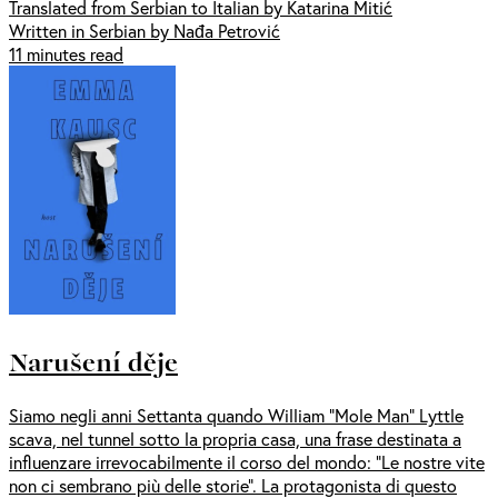
Translated from Serbian to Italian by Katarina Mitić
Written in Serbian by Nađa Petrović
11 minutes read
Narušení děje
Siamo negli anni Settanta quando William “Mole Man” Lyttle
scava, nel tunnel sotto la propria casa, una frase destinata a
influenzare irrevocabilmente il corso del mondo: “Le nostre vite
non ci sembrano più delle storie”. La protagonista di questo