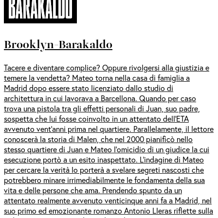
Brooklyn-Barakaldo
Tacere e diventare complice? Oppure rivolgersi alla giustizia e
temere la vendetta? Mateo torna nella casa di famiglia a
Madrid dopo essere stato licenziato dallo studio di
architettura in cui lavorava a Barcellona. Quando per caso
trova una pistola tra gli effetti personali di Juan, suo padre,
sospetta che lui fosse coinvolto in un attentato dell’ETA
avvenuto vent’anni prima nel quartiere. Parallelamente, il lettore
conoscerà la storia di Malen, che nel 2000 pianificò nello
stesso quartiere di Juan e Mateo l’omicidio di un giudice la cui
esecuzione portò a un esito inaspettato. L’indagine di Mateo
per cercare la verità lo porterà a svelare segreti nascosti che
potrebbero minare irrimediabilmente le fondamenta della sua
vita e delle persone che ama. Prendendo spunto da un
attentato realmente avvenuto venticinque anni fa a Madrid, nel
suo primo ed emozionante romanzo Antonio Lleras riflette sulla