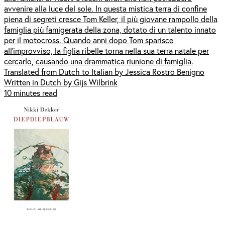
avvenire alla luce del sole. In questa mistica terra di confine
piena di segreti cresce Tom Keller, il più giovane rampollo della
famiglia più famigerata della zona, dotato di un talento innato
per il motocross. Quando anni dopo Tom sparisce
all’improvviso, la figlia ribelle torna nella sua terra natale per
cercarlo, causando una drammatica riunione di famiglia.
Translated from Dutch to Italian by Jessica Rostro Benigno
Written in Dutch by Gijs Wilbrink
10 minutes read