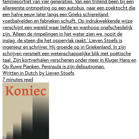
familieportret van vier generaties. Van een trillend been bij een
allereerste ontmoeting op een autobus, naar een zoektocht die
een halve eeuw later langs een Grieks schiereiland,
voetbalvelden en fabrieken schuift. Op indrukwekkende wijze
verschijnt een wereld waar liefde en wanhoop onafscheidelijk
zijn. ‘Alleen de rimpelingen in het water zien we, nooit de
inslag, de steen die het oppervlak raakt.’ Lieven Stoefs is
ingenieur en schrijver. Hij groeide op in Griekenland. In zijn
schrijven versmelt een wetenschappelijke blik met poëtische
taal. Zijn kortverhalen verschenen onder meer in Kluger Hans en
Op Ruwe Planken. Peninsula is zijn debuutroman.
Written in Dutch by Lieven Stoefs
7 minutes read