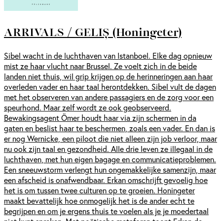
ARRIVALS / GELIȘ (Honingeter)
Sibel wacht in de luchthaven van Istanboel. Elke dag opnieuw
mist ze haar vlucht naar Brussel. Ze voelt zich in de beide
landen niet thuis, wil grip krijgen op de herinneringen aan haar
overleden vader en haar taal herontdekken. Sibel vult de dagen
met het observeren van andere passagiers en de zorg voor een
speurhond. Maar zelf wordt ze ook geobserveerd.
Bewakingsagent Ömer houdt haar via zijn schermen in da
gaten en beslist haar te beschermen, zoals een vader. En dan is
er nog Wernicke, een piloot die niet alleen zijn job verloor, maar
nu ook zijn taal en gezondheid. Alle drie leven ze illegaal in de
luchthaven, met hun eigen bagage en communicatieproblemen.
Een sneeuwstorm verlengt hun ongemakkelijke samenzijn, maar
een afscheid is onafwendbaar. Erkan omschrijft gevoelig hoe
het is om tussen twee culturen op te groeien. Honingeter
maakt bevattelijk hoe onmogelijk het is de ander echt te
begrijpen en om je ergens thuis te voelen als je je moedertaal