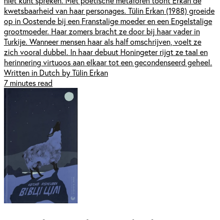
niet kunt spreken. Met poëtische metaforen toont Erkan de
kwetsbaarheid van haar personages. Tülin Erkan (1988) groeide
op in Oostende bij een Franstalige moeder en een Engelstalige
grootmoeder. Haar zomers bracht ze door bij haar vader in
Turkije. Wanneer mensen haar als half omschrijven, voelt ze
zich vooral dubbel. In haar debuut Honingeter rijgt ze taal en
herinnering virtuoos aan elkaar tot een gecondenseerd geheel.
Written in Dutch by Tülin Erkan
7 minutes read