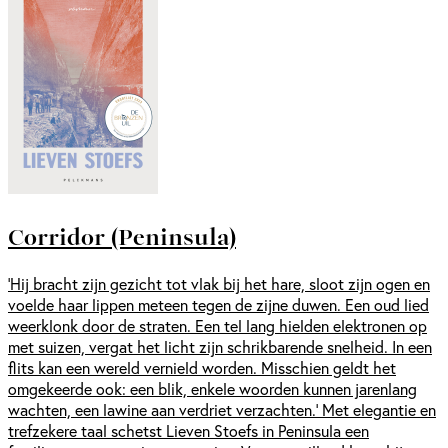
Corridor (Peninsula)
‘Hij bracht zijn gezicht tot vlak bij het hare, sloot zijn ogen en
voelde haar lippen meteen tegen de zijne duwen. Een oud lied
weerklonk door de straten. Een tel lang hielden elektronen op
met suizen, vergat het licht zijn schrikbarende snelheid. In een
flits kan een wereld vernield worden. Misschien geldt het
omgekeerde ook: een blik, enkele woorden kunnen jarenlang
wachten, een lawine aan verdriet verzachten.’ Met elegantie en
trefzekere taal schetst Lieven Stoefs in Peninsula een