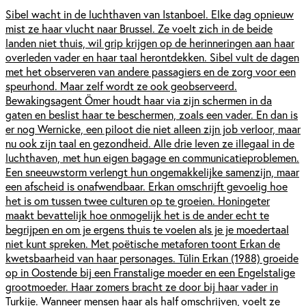
Sibel wacht in de luchthaven van Istanboel. Elke dag opnieuw
mist ze haar vlucht naar Brussel. Ze voelt zich in de beide
landen niet thuis, wil grip krijgen op de herinneringen aan haar
overleden vader en haar taal herontdekken. Sibel vult de dagen
met het observeren van andere passagiers en de zorg voor een
speurhond. Maar zelf wordt ze ook geobserveerd.
Bewakingsagent Ömer houdt haar via zijn schermen in da
gaten en beslist haar te beschermen, zoals een vader. En dan is
er nog Wernicke, een piloot die niet alleen zijn job verloor, maar
nu ook zijn taal en gezondheid. Alle drie leven ze illegaal in de
luchthaven, met hun eigen bagage en communicatieproblemen.
Een sneeuwstorm verlengt hun ongemakkelijke samenzijn, maar
een afscheid is onafwendbaar. Erkan omschrijft gevoelig hoe
het is om tussen twee culturen op te groeien. Honingeter
maakt bevattelijk hoe onmogelijk het is de ander echt te
begrijpen en om je ergens thuis te voelen als je je moedertaal
niet kunt spreken. Met poëtische metaforen toont Erkan de
kwetsbaarheid van haar personages. Tülin Erkan (1988) groeide
op in Oostende bij een Franstalige moeder en een Engelstalige
grootmoeder. Haar zomers bracht ze door bij haar vader in
Turkije. Wanneer mensen haar als half omschrijven, voelt ze