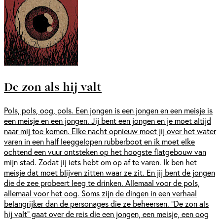
De zon als hij valt
Pols, pols, oog, pols. Een jongen is een jongen en een meisje is
een meisje en een jongen. Jij bent een jongen en je moet altijd
naar mij toe komen. Elke nacht opnieuw moet jij over het water
varen in een half leeggelopen rubberboot en ik moet elke
ochtend een vuur ontsteken op het hoogste flatgebouw van
mijn stad. Zodat jij iets hebt om op af te varen. Ik ben het
meisje dat moet blijven zitten waar ze zit. En jij bent de jongen
die de zee probeert leeg te drinken. Allemaal voor de pols,
allemaal voor het oog. Soms zijn de dingen in een verhaal
belangrijker dan de personages die ze beheersen. "De zon als
hij valt" gaat over de reis die een jongen, een meisje, een oog