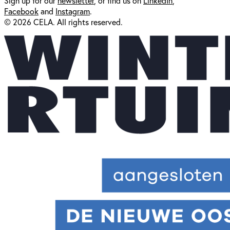
Sign up for our
newsl
etter
, or find us on
LinkedIn
,
Facebook
and
Instagram
.
© 2026 CELA. All rights reserved.