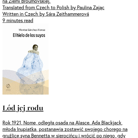
na Ziemi Broumovskiej.
Translated from Czech to Polish by Paulina Zając
Written in Czech by Sára Zeithammerová
9 minutes read
Lód jej rodu
Rok 1921, Nome, odległa osada na Alasce. Ada Blackjack,
młoda Inupiatka, postanawia zostawić swojego chorego na
gruźlicę syna Bennetta w sierocińcu i wrócić po niego, gdy