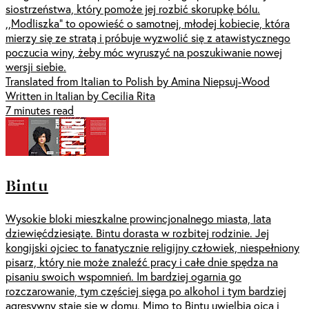
siostrzeństwa, który pomoże jej rozbić skorupkę bólu.
,,Modliszka” to opowieść o samotnej, młodej kobiecie, która
mierzy się ze stratą i próbuje wyzwolić się z atawistycznego
poczucia winy, żeby móc wyruszyć na poszukiwanie nowej
wersji siebie.
Translated from Italian to Polish by Amina Niepsuj-Wood
Written in Italian by Cecilia Rita
7 minutes read
Bintu
Wysokie bloki mieszkalne prowincjonalnego miasta, lata
dziewięćdziesiąte. Bintu dorasta w rozbitej rodzinie. Jej
kongijski ojciec to fanatycznie religijny człowiek, niespełniony
pisarz, który nie może znaleźć pracy i całe dnie spędza na
pisaniu swoich wspomnień. Im bardziej ogarnia go
rozczarowanie, tym częściej sięga po alkohol i tym bardziej
agresywny staje się w domu. Mimo to Bintu uwielbia ojca i