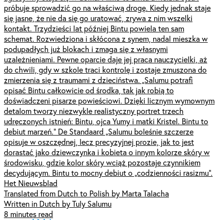
próbuje sprowadzić go na właściwą drogę. Kiedy jednak staje
się jasne, że nie da się go uratować, zrywa z nim wszelki
kontakt. Trzydzieści lat później Bintu powiela ten sam
schemat. Rozwiedziona i skłócona z synem, nadal mieszka w
podupadłych już blokach i zmaga się z własnymi
uzależnieniami. Pewne oparcie daje jej praca nauczycielki, aż
do chwili, gdy w szkole traci kontrolę i zostaje zmuszona do
zmierzenia się z traumami z dzieciństwa. „Salumu potrafi
opisać Bintu całkowicie od środka, tak jak robią to
doświadczeni pisarze powieściowi. Dzięki licznym wymownym
detalom tworzy niezwykle realistyczny portret trzech
udręczonych istnień: Bintu, ojca Yumy i matki Kristel. Bintu to
debiut marzeń.” De Standaard „Salumu boleśnie szczerze
opisuje w oszczędnej, lecz precyzyjnej prozie, jak to jest
dorastać jako dziewczynka i kobieta o innym kolorze skóry w
środowisku, gdzie kolor skóry wciąż pozostaje czynnikiem
decydującym. Bintu to mocny debiut o „codzienności rasizmu”.
Het Nieuwsblad
Translated from Dutch to Polish by Marta Talacha
Written in Dutch by Tuly Salumu
8 minutes read