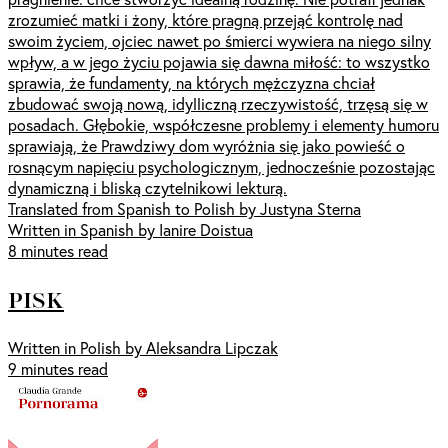
zrozumieć matki i żony, które pragną przejąć kontrolę nad
swoim życiem, ojciec nawet po śmierci wywiera na niego silny
wpływ, a w jego życiu pojawia się dawna miłość: to wszystko
sprawia, że fundamenty, na których mężczyzna chciał
zbudować swoją nową, idylliczną rzeczywistość, trzęsą się w
posadach. Głębokie, współczesne problemy i elementy humoru
sprawiają, że Prawdziwy dom wyróżnia się jako powieść o
rosnącym napięciu psychologicznym, jednocześnie pozostając
dynamiczną i bliską czytelnikowi lekturą.
Translated from Spanish to Polish by Justyna Sterna
Written in Spanish by Ianire Doistua
8 minutes read
PISK
Written in Polish by Aleksandra Lipczak
9 minutes read