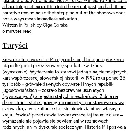
just as the body trembles. “Not All of Us Will Go to Paradise” is
a hauntological expedition into the recent past, and a brilliant
narrative reminding us that stepping out of the shadows does
not always mean immediate salvation.
Written in Polish by Olga Górska
6 minutes read
Turyści
Kresećka to powieści o Mii i jej rodzinie, którą po ogłoszeniu
niepodległości przez Słowenię spotkał tzw. izbris
(wymazanie). Wydarzenie to stanowi jedną z najciemniejszych
kart współczesnej słoweńskiej historii: w 1992 roku ponad 25
tys. osób – głównie dawnych obywateli innych republik
jugosłowiańskich – zostało bezprawnie usuniętych
(„wymazanych”) z rejestru stałych mieszkańców. Z dnia na
dzień stracili status prawny, dokumenty i podstawowe prawa
człowieka, a w rezultacie stali się niewidzialni we własnym
kraju. Powieść przedstawia towarzyszącą tej traumie ciszę –
wymazanie nie pojawia się bowiem ani w rozmowach
rodzinnych, ani w dyskursie społecznym. Historia Mii pozwala