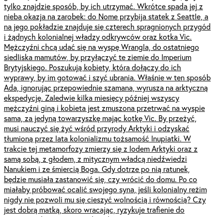
tylko znajdzie sposób, by ich utrzymać. Wkrótce spada jej z
nieba okazja na zarobek: do Nome przybija statek z Seattle, a
na jego pokładzie znajduje się czterech spragnionych przygód
i żądnych kolonialnej władzy odkrywców oraz kotka Vic.
Mężczyźni chcą udać się na wyspę Wrangla, do ostatniego
siedliska mamutów, by przyłączyć te ziemie do Imperium
Brytyjskiego. Poszukują kobiety, która dołączy do ich
wyprawy, by im gotować i szyć ubrania. Właśnie w ten sposób
Ada, ignorując przepowiednie szamana, wyrusza na arktyczną
ekspedycję. Zaledwie kilka miesięcy później wszyscy
mężczyźni giną i kobieta jest zmuszona przetrwać na wyspie
sama, za jedyną towarzyszkę mając kotkę Vic. By przeżyć,
musi nauczyć się żyć wśród przyrody Arktyki i odzyskać
tłumioną przez lata kolonializmu tożsamość Inupiatki. W
trakcie tej metamorfozy zmierzy się z lodem Arktyki oraz z
samą sobą, z głodem, z mitycznym władcą niedźwiedzi
Nanukiem i ze śmiercią Boga. Gdy dotrze po nią ratunek,
będzie musiała zastanowić się, czy wrócić do domu. Po co
miałaby próbować ocalić swojego syna, jeśli kolonialny reżim
nigdy nie pozwoli mu się cieszyć wolnością i równością? Czy
jest dobrą matką, skoro wracając, ryzykuje trafienie do