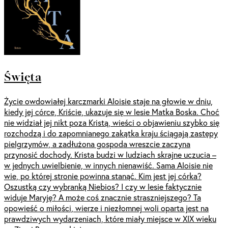
Święta
Życie owdowiałej karczmarki Aloisie staje na głowie w dniu,
kiedy jej córce, Kriście, ukazuje się w lesie Matka Boska. Choć
nie widział jej nikt poza Kristą, wieści o objawieniu szybko się
rozchodzą i do zapomnianego zakątka kraju ściągają zastępy
pielgrzymów, a zadłużona gospoda wreszcie zaczyna
przynosić dochody. Krista budzi w ludziach skrajne uczucia –
w jednych uwielbienie, w innych nienawiść. Sama Aloisie nie
wie, po której stronie powinna stanąć. Kim jest jej córka?
Oszustką czy wybranką Niebios? I czy w lesie faktycznie
widuje Maryję? A może coś znacznie straszniejszego? Ta
opowieść o miłości, wierze i niezłomnej woli oparta jest na
prawdziwych wydarzeniach, które miały miejsce w XIX wieku