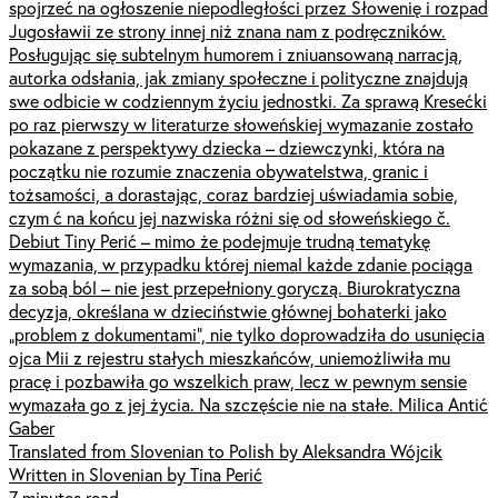
spojrzeć na ogłoszenie niepodległości przez Słowenię i rozpad
Jugosławii ze strony innej niż znana nam z podręczników.
Posługując się subtelnym humorem i zniuansowaną narracją,
autorka odsłania, jak zmiany społeczne i polityczne znajdują
swe odbicie w codziennym życiu jednostki. Za sprawą Kresećki
po raz pierwszy w literaturze słoweńskiej wymazanie zostało
pokazane z perspektywy dziecka – dziewczynki, która na
początku nie rozumie znaczenia obywatelstwa, granic i
tożsamości, a dorastając, coraz bardziej uświadamia sobie,
czym ć na końcu jej nazwiska różni się od słoweńskiego č.
Debiut Tiny Perić – mimo że podejmuje trudną tematykę
wymazania, w przypadku której niemal każde zdanie pociąga
za sobą ból – nie jest przepełniony goryczą. Biurokratyczna
decyzja, określana w dzieciństwie głównej bohaterki jako
„problem z dokumentami”, nie tylko doprowadziła do usunięcia
ojca Mii z rejestru stałych mieszkańców, uniemożliwiła mu
pracę i pozbawiła go wszelkich praw, lecz w pewnym sensie
wymazała go z jej życia. Na szczęście nie na stałe. Milica Antić
Gaber
Translated from Slovenian to Polish by Aleksandra Wójcik
Written in Slovenian by Tina Perić
7 minutes read