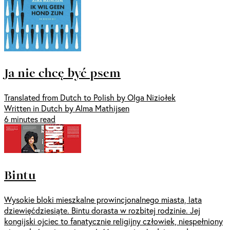
Ja nie chcę być psem
Translated from Dutch to Polish by Olga Niziołek
Written in Dutch by Alma Mathijsen
6 minutes read
Bintu
Wysokie bloki mieszkalne prowincjonalnego miasta, lata
dziewięćdziesiąte. Bintu dorasta w rozbitej rodzinie. Jej
kongijski ojciec to fanatycznie religijny człowiek, niespełniony