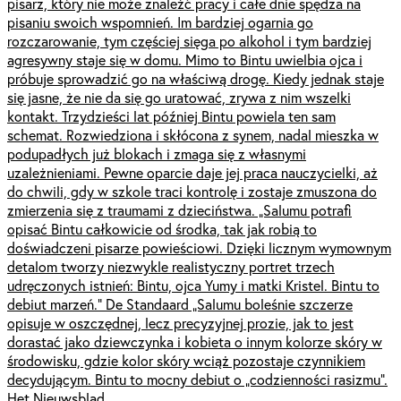
pisarz, który nie może znaleźć pracy i całe dnie spędza na
pisaniu swoich wspomnień. Im bardziej ogarnia go
rozczarowanie, tym częściej sięga po alkohol i tym bardziej
agresywny staje się w domu. Mimo to Bintu uwielbia ojca i
próbuje sprowadzić go na właściwą drogę. Kiedy jednak staje
się jasne, że nie da się go uratować, zrywa z nim wszelki
kontakt. Trzydzieści lat później Bintu powiela ten sam
schemat. Rozwiedziona i skłócona z synem, nadal mieszka w
podupadłych już blokach i zmaga się z własnymi
uzależnieniami. Pewne oparcie daje jej praca nauczycielki, aż
do chwili, gdy w szkole traci kontrolę i zostaje zmuszona do
zmierzenia się z traumami z dzieciństwa. „Salumu potrafi
opisać Bintu całkowicie od środka, tak jak robią to
doświadczeni pisarze powieściowi. Dzięki licznym wymownym
detalom tworzy niezwykle realistyczny portret trzech
udręczonych istnień: Bintu, ojca Yumy i matki Kristel. Bintu to
debiut marzeń.” De Standaard „Salumu boleśnie szczerze
opisuje w oszczędnej, lecz precyzyjnej prozie, jak to jest
dorastać jako dziewczynka i kobieta o innym kolorze skóry w
środowisku, gdzie kolor skóry wciąż pozostaje czynnikiem
decydującym. Bintu to mocny debiut o „codzienności rasizmu”.
Het Nieuwsblad