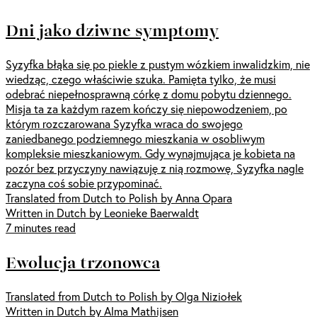
Dni jako dziwne symptomy
Syzyfka błąka się po piekle z pustym wózkiem inwalidzkim, nie
wiedząc, czego właściwie szuka. Pamięta tylko, że musi
odebrać niepełnosprawną córkę z domu pobytu dziennego.
Misja ta za każdym razem kończy się niepowodzeniem, po
którym rozczarowana Syzyfka wraca do swojego
zaniedbanego podziemnego mieszkania w osobliwym
kompleksie mieszkaniowym. Gdy wynajmująca je kobieta na
pozór bez przyczyny nawiązuję z nią rozmowę, Syzyfka nagle
zaczyna coś sobie przypominać.
Translated from Dutch to Polish by Anna Opara
Written in Dutch by Leonieke Baerwaldt
7 minutes read
Ewolucja trzonowca
Translated from Dutch to Polish by Olga Niziołek
Written in Dutch by Alma Mathijsen