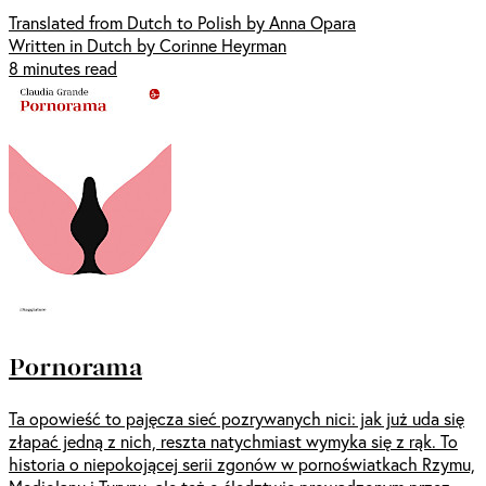
Translated from Dutch to Polish by Anna Opara
Written in Dutch by Corinne Heyrman
8 minutes read
Pornorama
Ta opowieść to pajęcza sieć pozrywanych nici: jak już uda się
złapać jedną z nich, reszta natychmiast wymyka się z rąk. To
historia o niepokojącej serii zgonów w pornoświatkach Rzymu,