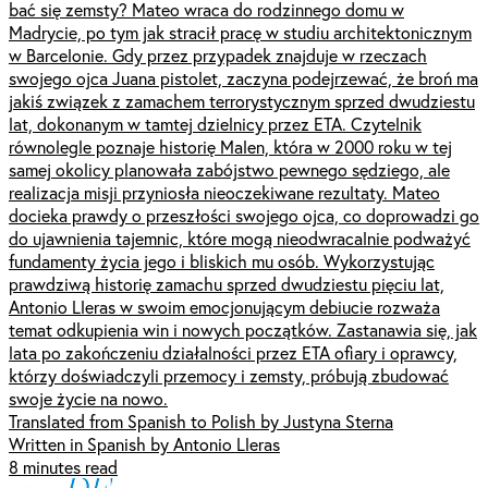
bać się zemsty? Mateo wraca do rodzinnego domu w
Madrycie, po tym jak stracił pracę w studiu architektonicznym
w Barcelonie. Gdy przez przypadek znajduje w rzeczach
swojego ojca Juana pistolet, zaczyna podejrzewać, że broń ma
jakiś związek z zamachem terrorystycznym sprzed dwudziestu
lat, dokonanym w tamtej dzielnicy przez ETA. Czytelnik
równolegle poznaje historię Malen, która w 2000 roku w tej
samej okolicy planowała zabójstwo pewnego sędziego, ale
realizacja misji przyniosła nieoczekiwane rezultaty. Mateo
docieka prawdy o przeszłości swojego ojca, co doprowadzi go
do ujawnienia tajemnic, które mogą nieodwracalnie podważyć
fundamenty życia jego i bliskich mu osób. Wykorzystując
prawdziwą historię zamachu sprzed dwudziestu pięciu lat,
Antonio Lleras w swoim emocjonującym debiucie rozważa
temat odkupienia win i nowych początków. Zastanawia się, jak
lata po zakończeniu działalności przez ETA ofiary i oprawcy,
którzy doświadczyli przemocy i zemsty, próbują zbudować
swoje życie na nowo.
Translated from Spanish to Polish by Justyna Sterna
Written in Spanish by Antonio Lleras
8 minutes read