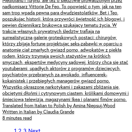
Mediolanu i Turynu, ale też o śledztwie prowadzonym przez
nadkomisarz Vittorię De Feo. To opowieść o tym, jak na ten
sam trop wpada pewna para dwudziestolatków, Bet i Teo,
poszukując historii, która przywróci świetność ich blogowi, i
pewien dziennikarz brukowca szukający tematu życia. W
trakcie własnych prywatnych śledztw trafiają na
surrealistyczną galerię groteskowych postaci: chirurgów,
którzy zbijają fortunę projektując seks-zabawki w oparciu o
anatomię ciał zmarłych gwiazd porno, adwokatów z piekła
rodem, którzy trzymają swoich stażystów na krótkich
smyczach, ekspertów medycyny sądowej, którzy chcą się stać
youtuberami, upadłych aktorów z programów dziecięcych,
psychiatrów przebranych za awokado, influencerek-
kokainistek i przebiegłych managerów gwiazd porno.
Wszystko okraszone narkotykami i zakazami zbliżania się,
obciętymi dłońmi i cytrynowym ciastem, królikami domowymi i
śmieciową telewizją, magazynami Ikea i planami fimów porno.
Translated from Italian to Polish by Amina Niepsuj-Wood
Written in Italian by Claudia Grande
8 minutes read
1
2
3
Next