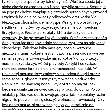
tylko znajdzie sposób, by ich utrzymać. Wkrótce spada jej z
nieba okazja na zarobek: do Nome przybija statek z Seattle, a
na jego pokładzie znajduje się czterech spragnionych przygód
i żądnych kolonialnej władzy odkrywców oraz kotka Vic.
Mężczyźni chcą udać się na wyspę Wrangla, do ostatniego
siedliska mamutów, by przyłączyć te ziemie do Imperium
Brytyjskiego. Poszukują kobiety, która dołączy do ich
wyprawy, by im gotować i szyć ubrania. Właśnie w ten sposób
Ada, ignorując przepowiednie szamana, wyrusza na arktyczną
ekspedycję. Zaledwie kilka miesięcy później wszyscy
mężczyźni giną i kobieta jest zmuszona przetrwać na wyspie
sama, za jedyną towarzyszkę mając kotkę Vic. By przeżyć,
musi nauczyć się żyć wśród przyrody Arktyki i odzyskać
tłumioną przez lata kolonializmu tożsamość Inupiatki. W
trakcie tej metamorfozy zmierzy się z lodem Arktyki oraz z
samą sobą, z głodem, z mitycznym władcą niedźwiedzi
Nanukiem i ze śmiercią Boga. Gdy dotrze po nią ratunek,
będzie musiała zastanowić się, czy wrócić do domu. Po co
miałaby próbować ocalić swojego syna, jeśli kolonialny reżim
nigdy nie pozwoli mu się cieszyć wolnością i równością? Czy
jest dobrą matką, skoro wracając, ryzykuje trafienie do
niewoli? Ada ostatecznie decyduje się popłynąć z powrotem