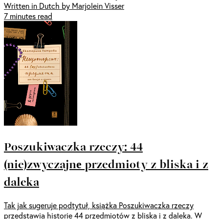
Written in Dutch by Marjolein Visser
7 minutes read
Poszukiwaczka rzeczy: 44
(nie)zwyczajnе przedmioty z bliska i z
daleka
Tak jak sugeruje podtytuł, książka Poszukiwaczka rzeczy
przedstawia historie 44 przedmiotów z bliska i z daleka. W