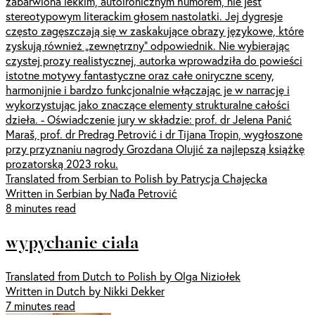
zabarwiona lekkim, autoironicznym humorem, nie jest
stereotypowym literackim głosem nastolatki. Jej dygresje
często zagęszczają się w zaskakujące obrazy językowe, które
zyskują również „zewnętrzny” odpowiednik. Nie wybierając
czystej prozy realistycznej, autorka wprowadziła do powieści
istotne motywy fantastyczne oraz całe oniryczne sceny,
harmonijnie i bardzo funkcjonalnie włączając je w narrację i
wykorzystując jako znaczące elementy strukturalne całości
dzieła. - Oświadczenie jury w składzie: prof. dr Jelena Panić
Maraš, prof. dr Predrag Petrović i dr Tijana Tropin, wygłoszone
przy przyznaniu nagrody Grozdana Olujić za najlepszą książkę
prozatorską 2023 roku.
Translated from Serbian to Polish by Patrycja Chajęcka
Written in Serbian by Nađa Petrović
8 minutes read
wypychanie ciała
Translated from Dutch to Polish by Olga Niziołek
Written in Dutch by Nikki Dekker
7 minutes read