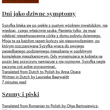
Dni jako dziwne symptomy
Syzyfka błąka się po piekle z pustym wózkiem inwalidzkim, nie
wiedząc, czego właściwie szuka. Pamięta tylko, że musi
odebrać niepełnosprawną córkę z domu pobytu dziennego.
Misja ta za każdym razem kończy się niepowodzeniem, po
którym rozczarowana Syzyfka wraca do swojego
zaniedbanego podziemnego mieszkania w osobliwym
kompleksie mieszkaniowym. Gdy wynajmująca je kobieta na
pozór bez przyczyny nawiązuję z nią rozmowę, Syzyfka nagle
zaczyna coś sobie przypominać.
Translated from Dutch to Polish by Anna Opara
Written in Dutch by Leonieke Baerwaldt
7 minutes read
Szumy i piski
Translated from Romanian to Polish by Olga Bartosiewicz-