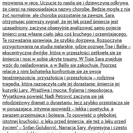
mrowienia w ręce. Uczucie to nasila się i dziewczyna odkrywa,
że cierpi na nieposiadającą nazwy chorobę. Będzie mogła z nią
żyć normalnie, ale choroba pozostanie na zawsze. Sara,
otrzymując pierwszy sygnał, że jej lęk przed śmiercią jest
uzasadniony, zaczyna obsesyjnie analizować samo pojęcie
śmierci oraz własne ciało jako coś kruchego i przemijającego.
Te rozważania sprawiają, że szybko dojrzewa. Rozpoczyna
przygotowania na studia malarskie, gdzie poznaje Tisę i Balšę –
ekscentryczną dwójkę, która w przeszłości zetknęła się ze
śmiercią i nosi w sobie ukryte traumy. W Tisie Sara znajduje
wzór do naśladowania, a w Balšy się zakochuje. Poprzez
relacje z nimi bohaterka konfrontuje się ze swoją
teraźniejszością, przyszłością i przeszłością – rodzinną
tragedią, która naznaczyła całe jej dorastanie: śmiercią jej
kuzynki Lary. „Wrażliwa i mocna, figlarna i niepokojąca.
Wyjątkowa powieść Nađi Petrović zaczyna się jak
młodzieżowy dramat o dorastaniu, lecz szybko przeistacza się
w poruszającą, intymną spowiedź – lekką i poetycką, a
zarazem przejmującą i bolesną. To opowieść o głębokiej,
istotnej kruchości, o lęku przed śmiercią, ale też o lęku przed
życiem” – Srdan Golubović. Narracja Sary, dygresyjna i często