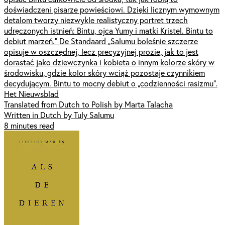
doświadczeni pisarze powieściowi. Dzięki licznym wymownym
detalom tworzy niezwykle realistyczny portret trzech
udręczonych istnień: Bintu, ojca Yumy i matki Kristel. Bintu to
debiut marzeń.” De Standaard „Salumu boleśnie szczerze
opisuje w oszczędnej, lecz precyzyjnej prozie, jak to jest
dorastać jako dziewczynka i kobieta o innym kolorze skóry w
środowisku, gdzie kolor skóry wciąż pozostaje czynnikiem
decydującym. Bintu to mocny debiut o „codzienności rasizmu”.
Het Nieuwsblad
Translated from Dutch to Polish by Marta Talacha
Written in Dutch by Tuly Salumu
8 minutes read