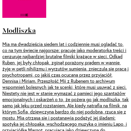
Modliszka
Mia ma dwadzieścia siedem lat i codziennie musi oglądać to,
co na tym świecie najgorsze: pracuje jako moderatorka treści i
cenzuruje najbardziej brutalne filmiki krążące w sieci. Odkąd
Ruben, jej były chłopak, zginął porażony prądem w wannie,
żyje w pętli nihilizmu i wyrzutów sumienia, znieczula się pracą i
psychotropami, co jakiś czas ocucana przez przyjaciół,
Dennisa i Miriam. Przeszłość Mii z Rubenem to archiwum
wspomnień bolesnych jak te scenki, które musi usuwać z sieci.
Niestety nie jest w stanie wymazać z pamięci jego szantażów
emocjonalnych i oskarżeń o to, że pożera go jak modliszka, tak
samo jak lęku przed rozstaniem. Ale kiedy natrafia na filmik, na
którym Sofia, dziewczyna bardzo do niej podobna, rzuca się z
mostu, Mia otrząsa się i postanawia podążyć jej śladami:
spotyka jej chłopaka, wschodzącego muzyka o imieniu Lapo, i
przyjaciółkę Margot, pracującą jako dziewczyna do