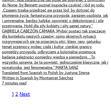
do Nome, by Bennett poznał inupiacką czułość i lód jej rodu.
„Czasem trzeba przedrzeć się przez lód, by dotrzeć do
płomienia życia: fantastyczna przygoda, zarazem osobista, jak
i uniwersalna, bardzo ludzka; opowieść o dekolonizacji i sile
przetrwania. Hołd dla siły kobiety i siły samej natury.”
GABRIELA CABEZÓN CÁMARA „Wybór postaci tak znaczącej
dla kontekstu naszych czasów; opisy skrajnych sytuacji
rozgrywających się na przecięciu płci, klasy, rasy, gatunku;
temat przemocy wobec ciała i kultur, cienkiej granicy
pomiędzy przygodą, odkryciami a kolonialną przemocą;
badanie zależności pomiędzy wiedzą a pieniędzmi…To
wszystko sprawia, że ta powieść, jednocześnie klasyczna, jak i
nowatorska, jest fenomenalna.” MARTA SANZ
Translated from Spanish to Polish by Justyna Sterna
Written in Spanish by Montserrat Sánchez
7 minutes read
1
2
Next