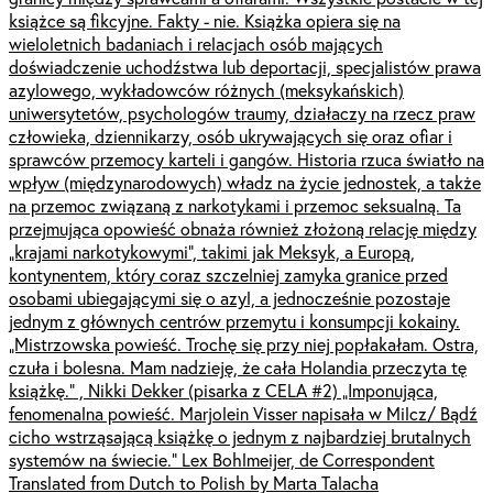
książce są fikcyjne. Fakty - nie. Książka opiera się na
wieloletnich badaniach i relacjach osób mających
doświadczenie uchodźstwa lub deportacji, specjalistów prawa
azylowego, wykładowców różnych (meksykańskich)
uniwersytetów, psychologów traumy, działaczy na rzecz praw
człowieka, dziennikarzy, osób ukrywających się oraz ofiar i
sprawców przemocy karteli i gangów. Historia rzuca światło na
wpływ (międzynarodowych) władz na życie jednostek, a także
na przemoc związaną z narkotykami i przemoc seksualną. Ta
przejmująca opowieść obnaża również złożoną relację między
„krajami narkotykowymi”, takimi jak Meksyk, a Europą,
kontynentem, który coraz szczelniej zamyka granice przed
osobami ubiegającymi się o azyl, a jednocześnie pozostaje
jednym z głównych centrów przemytu i konsumpcji kokainy.
„Mistrzowska powieść. Trochę się przy niej popłakałam. Ostra,
czuła i bolesna. Mam nadzieję, że cała Holandia przeczyta tę
książkę.” , Nikki Dekker (pisarka z CELA #2) „Imponująca,
fenomenalna powieść. Marjolein Visser napisała w Milcz/ Bądź
cicho wstrząsającą książkę o jednym z najbardziej brutalnych
systemów na świecie.” Lex Bohlmeijer, de Correspondent
Translated from Dutch to Polish by Marta Talacha