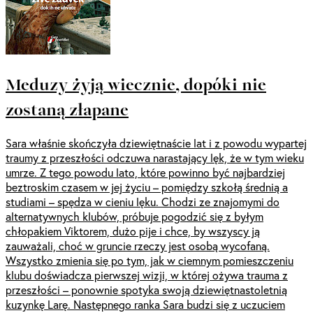
Meduzy żyją wiecznie, dopóki nie
zostaną złapane
Sara właśnie skończyła dziewiętnaście lat i z powodu wypartej
traumy z przeszłości odczuwa narastający lęk, że w tym wieku
umrze. Z tego powodu lato, które powinno być najbardziej
beztroskim czasem w jej życiu – pomiędzy szkołą średnią a
studiami – spędza w cieniu lęku. Chodzi ze znajomymi do
alternatywnych klubów, próbuje pogodzić się z byłym
chłopakiem Viktorem, dużo pije i chce, by wszyscy ją
zauważali, choć w gruncie rzeczy jest osobą wycofaną.
Wszystko zmienia się po tym, jak w ciemnym pomieszczeniu
klubu doświadcza pierwszej wizji, w której ożywa trauma z
przeszłości – ponownie spotyka swoją dziewiętnastoletnią
kuzynkę Larę. Następnego ranka Sara budzi się z uczuciem