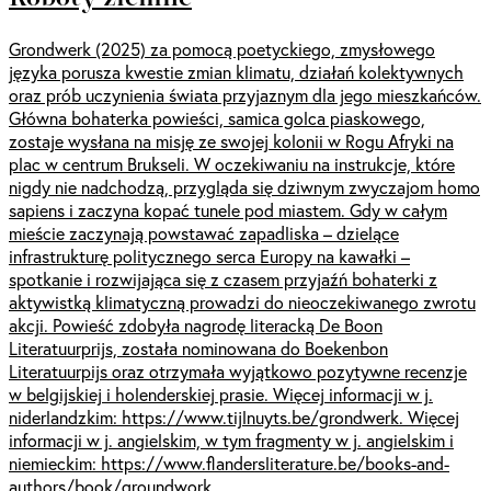
Grondwerk (2025) za pomocą poetyckiego, zmysłowego
języka porusza kwestie zmian klimatu, działań kolektywnych
oraz prób uczynienia świata przyjaznym dla jego mieszkańców.
Główna bohaterka powieści, samica golca piaskowego,
zostaje wysłana na misję ze swojej kolonii w Rogu Afryki na
plac w centrum Brukseli. W oczekiwaniu na instrukcje, które
nigdy nie nadchodzą, przygląda się dziwnym zwyczajom homo
sapiens i zaczyna kopać tunele pod miastem. Gdy w całym
mieście zaczynają powstawać zapadliska – dzielące
infrastrukturę politycznego serca Europy na kawałki –
spotkanie i rozwijająca się z czasem przyjaźń bohaterki z
aktywistką klimatyczną prowadzi do nieoczekiwanego zwrotu
akcji. Powieść zdobyła nagrodę literacką De Boon
Literatuurprijs, została nominowana do Boekenbon
Literatuurpijs oraz otrzymała wyjątkowo pozytywne recenzje
w belgijskiej i holenderskiej prasie. Więcej informacji w j.
niderlandzkim: https://www.tijlnuyts.be/grondwerk. Więcej
informacji w j. angielskim, w tym fragmenty w j. angielskim i
niemieckim: https://www.flandersliterature.be/books-and-
authors/book/groundwork