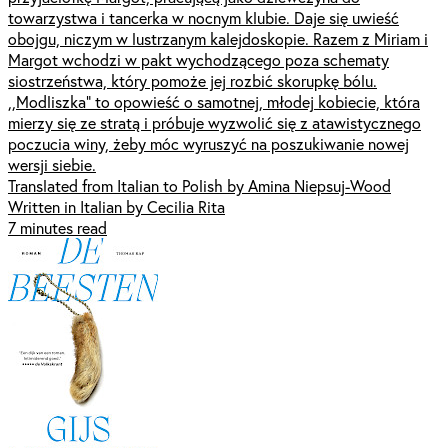
towarzystwa i tancerka w nocnym klubie. Daje się uwieść
obojgu, niczym w lustrzanym kalejdoskopie. Razem z Miriam i
Margot wchodzi w pakt wychodzącego poza schematy
siostrzeństwa, który pomoże jej rozbić skorupkę bólu.
,,Modliszka” to opowieść o samotnej, młodej kobiecie, która
mierzy się ze stratą i próbuje wyzwolić się z atawistycznego
poczucia winy, żeby móc wyruszyć na poszukiwanie nowej
wersji siebie.
Translated from Italian to Polish by Amina Niepsuj-Wood
Written in Italian by Cecilia Rita
7 minutes read