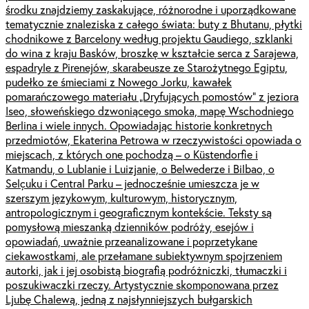
środku znajdziemy zaskakujące, różnorodne i uporządkowane
tematycznie znaleziska z całego świata: buty z Bhutanu, płytki
chodnikowe z Barcelony według projektu Gaudiego, szklanki
do wina z kraju Basków, broszkę w kształcie serca z Sarajewa,
espadryle z Pirenejów, skarabeusze ze Starożytnego Egiptu,
pudełko ze śmieciami z Nowego Jorku, kawałek
pomarańczowego materiału „Dryfujących pomostów” z jeziora
Iseo, słoweńskiego dzwoniącego smoka, mapę Wschodniego
Berlina i wiele innych. Opowiadając historie konkretnych
przedmiotów, Ekaterina Petrowa w rzeczywistości opowiada o
miejscach, z których one pochodzą – o Küstendorfie i
Katmandu, o Lublanie i Luizjanie, o Belwederze i Bilbao, o
Selçuku i Central Parku – jednocześnie umieszcza je w
szerszym językowym, kulturowym, historycznym,
antropologicznym i geograficznym kontekście. Teksty są
pomysłową mieszanką dzienników podróży, esejów i
opowiadań, uważnie przeanalizowane i poprzetykane
ciekawostkami, ale przełamane subiektywnym spojrzeniem
autorki, jak i jej osobistą biografią podróżniczki, tłumaczki i
poszukiwaczki rzeczy. Artystycznie skomponowana przez
Ljubę Chalewą, jedną z najsłynniejszych bułgarskich