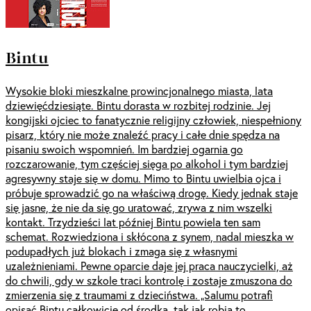
Bintu
Wysokie bloki mieszkalne prowincjonalnego miasta, lata
dziewięćdziesiąte. Bintu dorasta w rozbitej rodzinie. Jej
kongijski ojciec to fanatycznie religijny człowiek, niespełniony
pisarz, który nie może znaleźć pracy i całe dnie spędza na
pisaniu swoich wspomnień. Im bardziej ogarnia go
rozczarowanie, tym częściej sięga po alkohol i tym bardziej
agresywny staje się w domu. Mimo to Bintu uwielbia ojca i
próbuje sprowadzić go na właściwą drogę. Kiedy jednak staje
się jasne, że nie da się go uratować, zrywa z nim wszelki
kontakt. Trzydzieści lat później Bintu powiela ten sam
schemat. Rozwiedziona i skłócona z synem, nadal mieszka w
podupadłych już blokach i zmaga się z własnymi
uzależnieniami. Pewne oparcie daje jej praca nauczycielki, aż
do chwili, gdy w szkole traci kontrolę i zostaje zmuszona do
zmierzenia się z traumami z dzieciństwa. „Salumu potrafi
opisać Bintu całkowicie od środka, tak jak robią to