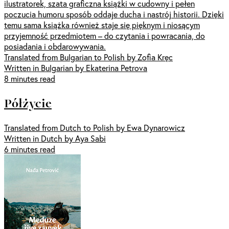
ilustratorek, szata graficzna książki w cudowny i pełen
poczucia humoru sposób oddaje ducha i nastrój historii. Dzięki
temu sama książka również staje się pięknym i niosącym
przyjemność przedmiotem – do czytania i powracania, do
posiadania i obdarowywania.
Translated from Bulgarian to Polish by Zofia Kręc
Written in Bulgarian by Ekaterina Petrova
8 minutes read
Półżycie
Translated from Dutch to Polish by Ewa Dynarowicz
Written in Dutch by Aya Sabi
6 minutes read