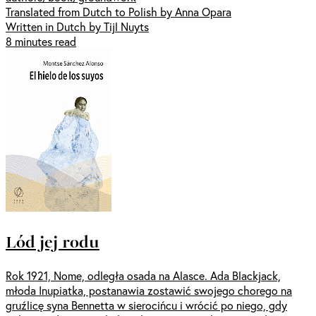
Translated from Dutch to Polish by Anna Opara
Written in Dutch by Tijl Nuyts
8 minutes read
Lód jej rodu
Rok 1921, Nome, odległa osada na Alasce. Ada Blackjack,
młoda Inupiatka, postanawia zostawić swojego chorego na
gruźlicę syna Bennetta w sierocińcu i wrócić po niego, gdy