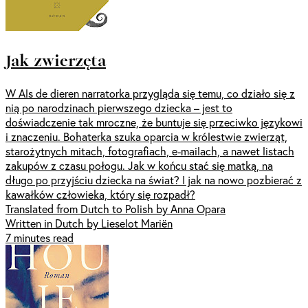
Jak zwierzęta
W Als de dieren narratorka przygląda się temu, co działo się z
nią po narodzinach pierwszego dziecka – jest to
doświadczenie tak mroczne, że buntuje się przeciwko językowi
i znaczeniu. Bohaterka szuka oparcia w królestwie zwierząt,
starożytnych mitach, fotografiach, e-mailach, a nawet listach
zakupów z czasu połogu. Jak w końcu stać się matką, na
długo po przyjściu dziecka na świat? I jak na nowo pozbierać z
kawałków człowieka, który się rozpadł?
Translated from Dutch to Polish by Anna Opara
Written in Dutch by Lieselot Mariën
7 minutes read