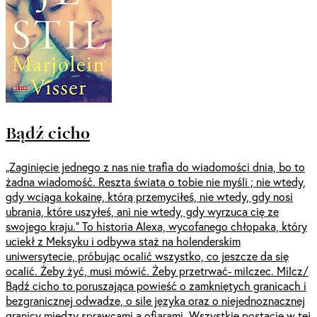
Bądź cicho
„Zaginięcie jednego z nas nie trafia do wiadomości dnia, bo to
żadna wiadomość. Reszta świata o tobie nie myśli ; nie wtedy,
gdy wciąga kokainę, którą przemyciłeś, nie wtedy, gdy nosi
ubrania, które uszyłeś, ani nie wtedy, gdy wyrzuca cię ze
swojego kraju.” To historia Alexa, wycofanego chłopaka, który
uciekł z Meksyku i odbywa staż na holenderskim
uniwersytecie, próbując ocalić wszystko, co jeszcze da się
ocalić. Żeby żyć, musi mówić. Żeby przetrwać- milczec. Milcz/
Bądź cicho to poruszająca powieść o zamkniętych granicach i
bezgranicznej odwadze, o sile języka oraz o niejednoznacznej
granicy między sprawcami a ofiarami. Wszystkie postacie w tej