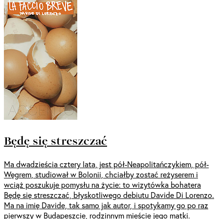
Będę się streszczać
Ma dwadzieścia cztery lata, jest pół-Neapolitańczykiem, pół-
Węgrem, studiował w Bolonii, chciałby zostać reżyserem i
wciąż poszukuje pomysłu na życie: to wizytówka bohatera
Będę się streszczać, błyskotliwego debiutu Davide Di Lorenzo.
Ma na imię Davide, tak samo jak autor, i spotykamy go po raz
pierwszy w Budapeszcie, rodzinnym mieście jego matki.