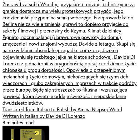
Zostawił za sobą Włochy, przyjaciół i rodzinę, i choć życie za
granicą dostarcza mu wielu groteskowych przygód, jego
codzienność przypomina senną włóczęgę. Przeprowadzka do
Berlina nie za wiele zmienia, sprawi to dopiero przyjęcie do
szkoły filmowej i przenosiny do Rzymu. Klimat dzielnicy
Pigneto, nocne balangi (i brawurowe powroty do domu),
zmęczenie i nowi znajomi wybudzą Davide z letargu. Skupi się
na rozwikłaniu absurdalnej zagadki: coraz częstszemu
pojawianiu się rozbitego jajka na klatce schodowej. Davide Di
Lorenzo z pełną ironii wiarygodnością opisuje codzienne życie
chłopaka u progu dorosłości. Opowiada o przepełnionym
melancholią życiu domowym, niekończących się rzymskich
wieczorach i grubo zakrapianych imprezach w trakcie podróży
przez Europę. Będę się streszczać to fikuśna i wzruszająca
powieść, która świetnie oddaje świeżość i nieposkładanie
dwudziestolatków.
Translated from Italian to Polish by Amina Niepsuj-Wood
Written in Italian by Davide Di Lorenzo
8 minutes read