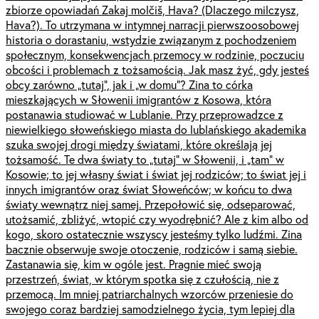
zbiorze opowiadań Zakaj molčiš, Hava? (Dlaczego milczysz,
Hava?). To utrzymana w intymnej narracji pierwszoosobowej
historia o dorastaniu, wstydzie związanym z pochodzeniem
społecznym, konsekwencjach przemocy w rodzinie, poczuciu
obcości i problemach z tożsamością. Jak masz żyć, gdy jesteś
obcy zarówno „tutaj”, jak i „w domu”? Zina to córka
mieszkających w Słowenii imigrantów z Kosowa, która
postanawia studiować w Lublanie. Przy przeprowadzce z
niewielkiego słoweńskiego miasta do lublańskiego akademika
szuka swojej drogi między światami, które określają jej
tożsamość. Te dwa światy to „tutaj” w Słowenii, i „tam” w
Kosowie; to jej własny świat i świat jej rodziców; to świat jej i
innych imigrantów oraz świat Słoweńców; w końcu to dwa
światy wewnątrz niej samej. Przepołowić się, odseparować,
utożsamić, zbliżyć, wtopić czy wyodrębnić? Ale z kim albo od
kogo, skoro ostatecznie wszyscy jesteśmy tylko ludźmi. Zina
bacznie obserwuje swoje otoczenie, rodziców i samą siebie.
Zastanawia się, kim w ogóle jest. Pragnie mieć swoją
przestrzeń, świat, w którym spotka się z czułością, nie z
przemocą. Im mniej patriarchalnych wzorców przeniesie do
swojego coraz bardziej samodzielnego życia, tym lepiej dla