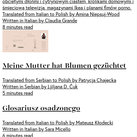
obciętymi dłońmi i cytrynowym ciastem, królikami domowymi i
śmieciową telewizją, magazynami Ikea i planami fimów porno.
Translated from Italian to Polish by Amina Niepsuj-Wood
Written in Italian by Claudia Grande
8 minutes read
Meine Mutter hat Blumen gezüchtet
Translated from Serbian to Polish by Patrycja Chajęcka
Written in Serbian by Ljiljana D. Ćuk
5 minutes read
Glosariusz osadzonego
Translated from Italian to Polish by Mateusz Kłodecki
Written in Italian by Sara Micello
6 minutes read