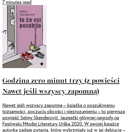
7 minutes read
Godzina zero minut trzy (z powieści
Nawet jeśli wszyscy zapomną)
Nawet jeśli wszyscy zapomną – książka o poszukiwaniu
tożsamości, poczuciu obcości i niezrozumieniu – to pierwsza
powieść Selmy Skenderović, laureatki głównej nagrody na
Festiwalu Młodej Literatury Urška 2020. W swojej książce
autorka zadaje pytania, które wybrzmiały już w jej debiucie –