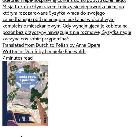
Misja ta za każdym razem kończy się niepowodzeniem, po
którym rozczarowana Syzyfka wraca do swojego
zaniedbanego podziemnego mieszkania w osobliwym
kompleksie mieszkaniowym. Gdy wynajmująca je kobieta na
pozór bez przyczyny nawiązuję z nią rozmowę, Syzyfka nagle
zaczyna coś sobie przypominać.
Translated from Dutch to Polish by Anna Opara
Written in Dutch by Leonieke Baerwaldt
7 minutes read