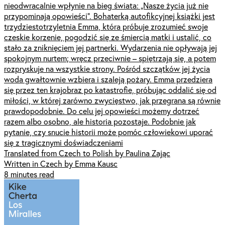
nieodwracalnie wpłynie na bieg świata: „Nasze życia już nie
przypominają opowieści”. Bohaterką autofikcyjnej książki jest
trzydziestotrzyletnia Emma, która próbuje zrozumieć swoje
czeskie korzenie, pogodzić się ze śmiercią matki i ustalić, co
stało za zniknięciem jej partnerki. Wydarzenia nie opływają jej
spokojnym nurtem; wręcz przeciwnie – spiętrzają się, a potem
rozpryskuje na wszystkie strony. Pośród szczątków jej życia
woda gwałtownie wzbiera i szaleją pożary. Emma przedziera
się przez ten krajobraz po katastrofie, próbując oddalić się od
miłości, w której zarówno zwycięstwo, jak przegrana są równie
prawdopodobnie. Do celu jej opowieści możemy dotrzeć
razem albo osobno, ale historia pozostaje. Podobnie jak
pytanie, czy snucie historii może pomóc człowiekowi uporać
się z tragicznymi doświadczeniami
Translated from Czech to Polish by Paulina Zając
Written in Czech by Emma Kausc
8 minutes read