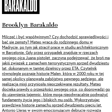
Brooklyn-Barakaldo
Milczeć i być współwinnym? Czy dochodzić sprawiedliwości i
bać się zemsty? Mateo wraca do rodzinnego domu w
Madrycie, po tym jak stracił pracę w studiu architektonicznym
w Barcelonie. Gdy przez przypadek znajduje w rzeczach
swojego ojca Juana pistolet, zaczyna podejrzewać, że broń ma
jakiś związek z zamachem terrorystycznym sprzed dwudziestu
lat, dokonanym w tamtej dzielnicy przez ETA. Czytelnik
równolegle poznaje historię Malen, która w 2000 roku w tej
samej okolicy planowała zabójstwo pewnego sędziego, ale
realizacja misji przyniosła nieoczekiwane rezultaty. Mateo
docieka prawdy o przeszłości swojego ojca, co doprowadzi go
do ujawnienia tajemnic, które mogą nieodwracalnie podważyć
fundamenty życia jego i bliskich mu osób. Wykorzystując
prawdziwą historię zamachu sprzed dwudziestu pięciu lat,
Antonio Lleras w swoim emocjonującym debiucie rozważa