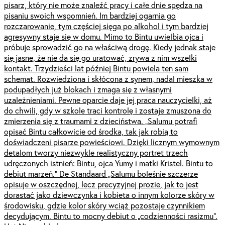
pisarz, który nie może znaleźć pracy i całe dnie spędza na
pisaniu swoich wspomnień. Im bardziej ogarnia go
rozczarowanie, tym częściej sięga po alkohol i tym bardziej
agresywny staje się w domu. Mimo to Bintu uwielbia ojca i
próbuje sprowadzić go na właściwą drogę. Kiedy jednak staje
się jasne, że nie da się go uratować, zrywa z nim wszelki
kontakt. Trzydzieści lat później Bintu powiela ten sam
schemat. Rozwiedziona i skłócona z synem, nadal mieszka w
podupadłych już blokach i zmaga się z własnymi
uzależnieniami. Pewne oparcie daje jej praca nauczycielki, aż
do chwili, gdy w szkole traci kontrolę i zostaje zmuszona do
zmierzenia się z traumami z dzieciństwa. „Salumu potrafi
opisać Bintu całkowicie od środka, tak jak robią to
doświadczeni pisarze powieściowi. Dzięki licznym wymownym
detalom tworzy niezwykle realistyczny portret trzech
udręczonych istnień: Bintu, ojca Yumy i matki Kristel. Bintu to
debiut marzeń.” De Standaard „Salumu boleśnie szczerze
opisuje w oszczędnej, lecz precyzyjnej prozie, jak to jest
dorastać jako dziewczynka i kobieta o innym kolorze skóry w
środowisku, gdzie kolor skóry wciąż pozostaje czynnikiem
decydującym. Bintu to mocny debiut o „codzienności rasizmu”.