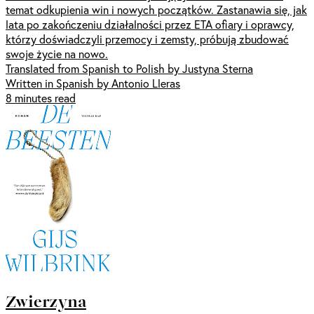
temat odkupienia win i nowych początków. Zastanawia się, jak
lata po zakończeniu działalności przez ETA ofiary i oprawcy,
którzy doświadczyli przemocy i zemsty, próbują zbudować
swoje życie na nowo.
Translated from Spanish to Polish by Justyna Sterna
Written in Spanish by Antonio Lleras
8 minutes read
Zwierzyna