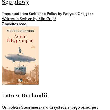
Sęp płowy
Translated from Serbian to Polish by Patrycja Chajęcka
Written in Serbian by Filip Grujić
7 minutes read
Lato w Burlandii
Ośmioletni Stern mieszka w Graystadzie. Jego ojciec jest