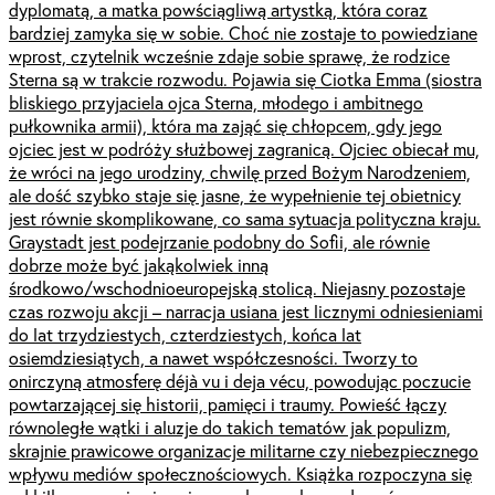
dyplomatą, a matka powściągliwą artystką, która coraz
bardziej zamyka się w sobie. Choć nie zostaje to powiedziane
wprost, czytelnik wcześnie zdaje sobie sprawę, że rodzice
Sterna są w trakcie rozwodu. Pojawia się Ciotka Emma (siostra
bliskiego przyjaciela ojca Sterna, młodego i ambitnego
pułkownika armii), która ma zająć się chłopcem, gdy jego
ojciec jest w podróży służbowej zagranicą. Ojciec obiecał mu,
że wróci na jego urodziny, chwilę przed Bożym Narodzeniem,
ale dość szybko staje się jasne, że wypełnienie tej obietnicy
jest równie skomplikowane, co sama sytuacja polityczna kraju.
Graystadt jest podejrzanie podobny do Sofii, ale równie
dobrze może być jakąkolwiek inną
środkowo/wschodnioeuropejską stolicą. Niejasny pozostaje
czas rozwoju akcji – narracja usiana jest licznymi odniesieniami
do lat trzydziestych, czterdziestych, końca lat
osiemdziesiątych, a nawet współczesności. Tworzy to
onirczyną atmosferę déjà vu i deja vécu, powodując poczucie
powtarzającej się historii, pamięci i traumy. Powieść łączy
równoległe wątki i aluzje do takich tematów jak populizm,
skrajnie prawicowe organizacje militarne czy niebezpiecznego
wpływu mediów społecznościowych. Książka rozpoczyna się