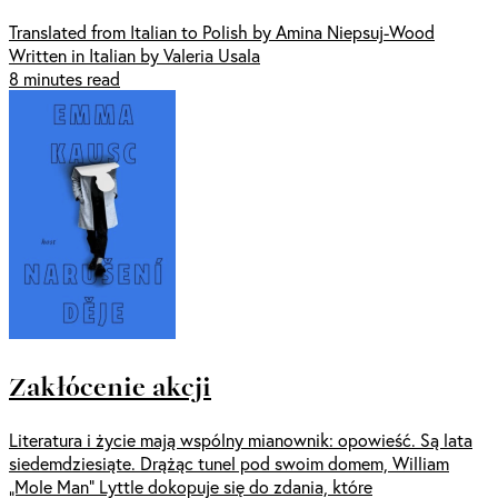
Translated from Italian to Polish by Amina Niepsuj-Wood
Written in Italian by Valeria Usala
8 minutes read
Zakłócenie akcji
Literatura i życie mają wspólny mianownik: opowieść. Są lata
siedemdziesiąte. Drążąc tunel pod swoim domem, William
„Mole Man” Lyttle dokopuje się do zdania, które