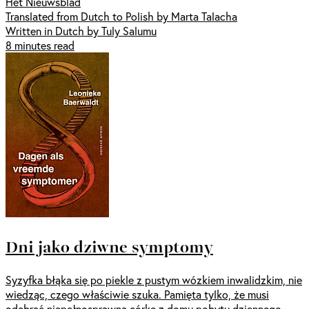
Het Nieuwsblad
Translated from Dutch to Polish by Marta Talacha
Written in Dutch by Tuly Salumu
8 minutes read
Dni jako dziwne symptomy
Syzyfka błąka się po piekle z pustym wózkiem inwalidzkim, nie
wiedząc, czego właściwie szuka. Pamięta tylko, że musi
odebrać niepełnosprawną córkę z domu pobytu dziennego.