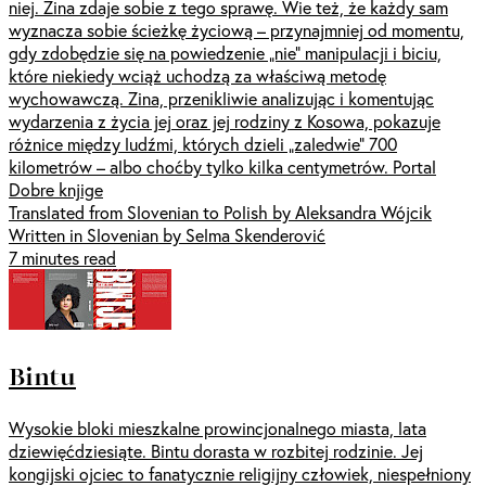
niej. Zina zdaje sobie z tego sprawę. Wie też, że każdy sam
wyznacza sobie ścieżkę życiową – przynajmniej od momentu,
gdy zdobędzie się na powiedzenie „nie” manipulacji i biciu,
które niekiedy wciąż uchodzą za właściwą metodę
wychowawczą. Zina, przenikliwie analizując i komentując
wydarzenia z życia jej oraz jej rodziny z Kosowa, pokazuje
różnice między ludźmi, których dzieli „zaledwie” 700
kilometrów – albo choćby tylko kilka centymetrów. Portal
Dobre knjige
Translated from Slovenian to Polish by Aleksandra Wójcik
Written in Slovenian by Selma Skenderović
7 minutes read
Bintu
Wysokie bloki mieszkalne prowincjonalnego miasta, lata
dziewięćdziesiąte. Bintu dorasta w rozbitej rodzinie. Jej
kongijski ojciec to fanatycznie religijny człowiek, niespełniony