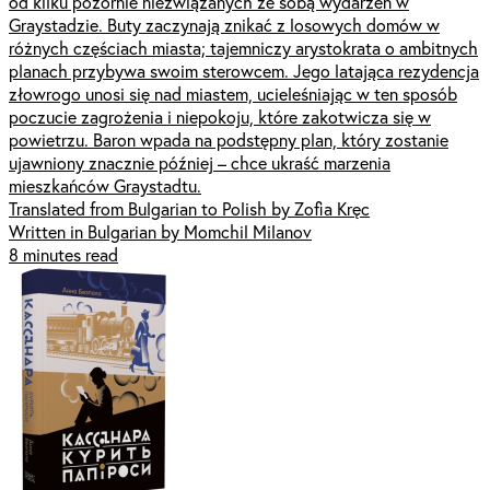
od kilku pozornie niezwiązanych ze sobą wydarzeń w
Graystadzie. Buty zaczynają znikać z losowych domów w
różnych częściach miasta; tajemniczy arystokrata o ambitnych
planach przybywa swoim sterowcem. Jego latająca rezydencja
złowrogo unosi się nad miastem, ucieleśniając w ten sposób
poczucie zagrożenia i niepokoju, które zakotwicza się w
powietrzu. Baron wpada na podstępny plan, który zostanie
ujawniony znacznie później – chce ukraść marzenia
mieszkańców Graystadtu.
Translated from Bulgarian to Polish by Zofia Kręc
Written in Bulgarian by Momchil Milanov
8 minutes read