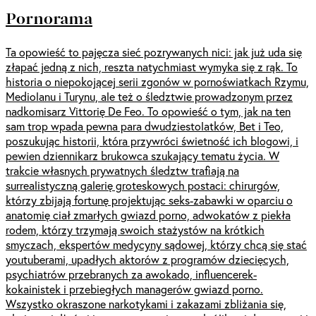
Pornorama
Ta opowieść to pajęcza sieć pozrywanych nici: jak już uda się
złapać jedną z nich, reszta natychmiast wymyka się z rąk. To
historia o niepokojącej serii zgonów w pornoświatkach Rzymu,
Mediolanu i Turynu, ale też o śledztwie prowadzonym przez
nadkomisarz Vittorię De Feo. To opowieść o tym, jak na ten
sam trop wpada pewna para dwudziestolatków, Bet i Teo,
poszukując historii, która przywróci świetność ich blogowi, i
pewien dziennikarz brukowca szukający tematu życia. W
trakcie własnych prywatnych śledztw trafiają na
surrealistyczną galerię groteskowych postaci: chirurgów,
którzy zbijają fortunę projektując seks-zabawki w oparciu o
anatomię ciał zmarłych gwiazd porno, adwokatów z piekła
rodem, którzy trzymają swoich stażystów na krótkich
smyczach, ekspertów medycyny sądowej, którzy chcą się stać
youtuberami, upadłych aktorów z programów dziecięcych,
psychiatrów przebranych za awokado, influencerek-
kokainistek i przebiegłych managerów gwiazd porno.
Wszystko okraszone narkotykami i zakazami zbliżania się,