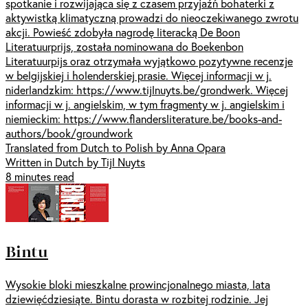
spotkanie i rozwijająca się z czasem przyjaźń bohaterki z
aktywistką klimatyczną prowadzi do nieoczekiwanego zwrotu
akcji. Powieść zdobyła nagrodę literacką De Boon
Literatuurprijs, została nominowana do Boekenbon
Literatuurpijs oraz otrzymała wyjątkowo pozytywne recenzje
w belgijskiej i holenderskiej prasie. Więcej informacji w j.
niderlandzkim: https://www.tijlnuyts.be/grondwerk. Więcej
informacji w j. angielskim, w tym fragmenty w j. angielskim i
niemieckim: https://www.flandersliterature.be/books-and-
authors/book/groundwork
Translated from Dutch to Polish by Anna Opara
Written in Dutch by Tijl Nuyts
8 minutes read
Bintu
Wysokie bloki mieszkalne prowincjonalnego miasta, lata
dziewięćdziesiąte. Bintu dorasta w rozbitej rodzinie. Jej