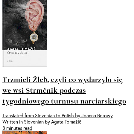
Trzmieli Żleb, czyli co wydarzyło się
we wsi Strmčnik podczas
tygodniowego turnusu narciarskiego
Translated from Slovenian to Polish by Joanna Borowy
Written in Slovenian by Agata Tomažič
8 minutes read