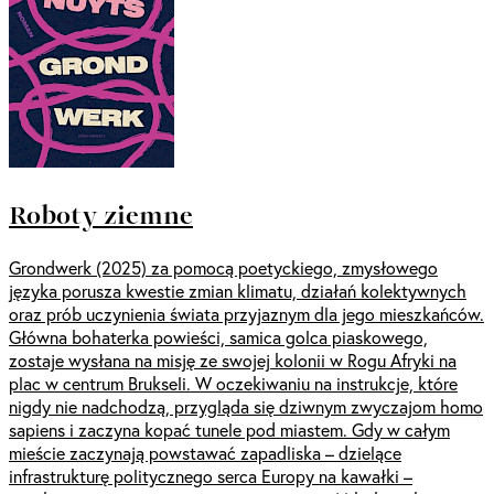
Roboty ziemne
Grondwerk (2025) za pomocą poetyckiego, zmysłowego
języka porusza kwestie zmian klimatu, działań kolektywnych
oraz prób uczynienia świata przyjaznym dla jego mieszkańców.
Główna bohaterka powieści, samica golca piaskowego,
zostaje wysłana na misję ze swojej kolonii w Rogu Afryki na
plac w centrum Brukseli. W oczekiwaniu na instrukcje, które
nigdy nie nadchodzą, przygląda się dziwnym zwyczajom homo
sapiens i zaczyna kopać tunele pod miastem. Gdy w całym
mieście zaczynają powstawać zapadliska – dzielące
infrastrukturę politycznego serca Europy na kawałki –