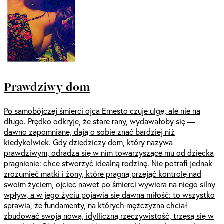
Prawdziwy dom
Po samobójczej śmierci ojca Ernesto czuje ulgę, ale nie na
długo. Prędko odkryje, że stare rany, wydawałoby się —
dawno zapomniane, dają o sobie znać bardziej niż
kiedykolwiek. Gdy dziedziczy dom, który nazywa
prawdziwym, odradza się w nim towarzyszące mu od dziecka
pragnienie: chce stworzyć idealną rodzinę. Nie potrafi jednak
zrozumieć matki i żony, które pragną przejąć kontrolę nad
swoim życiem, ojciec nawet po śmierci wywiera na niego silny
wpływ, a w jego życiu pojawia się dawna miłość: to wszystko
sprawia, że fundamenty, na których mężczyzna chciał
zbudować swoją nową, idylliczną rzeczywistość, trzęsą się w