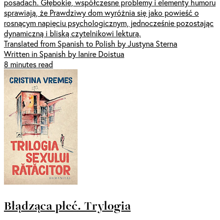
posadach. Głębokie, współczesne problemy i elementy humoru
sprawiają, że Prawdziwy dom wyróżnia się jako powieść o
rosnącym napięciu psychologicznym, jednocześnie pozostając
dynamiczną i bliską czytelnikowi lekturą.
Translated from Spanish to Polish by Justyna Sterna
Written in Spanish by Ianire Doistua
8 minutes read
Błądząca płeć. Trylogia