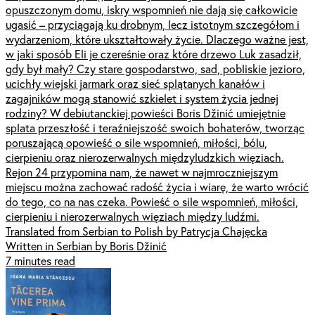
opuszczonym domu, iskry wspomnień nie dają się całkowicie
ugasić – przyciągają ku drobnym, lecz istotnym szczegółom i
wydarzeniom, które ukształtowały życie. Dlaczego ważne jest,
w jaki sposób Eli je czereśnie oraz które drzewo Luk zasadził,
gdy był mały? Czy stare gospodarstwo, sad, pobliskie jezioro,
ucichły wiejski jarmark oraz sieć splątanych kanałów i
zagajników mogą stanowić szkielet i system życia jednej
rodziny? W debiutanckiej powieści Boris Džinić umiejętnie
splata przeszłość i teraźniejszość swoich bohaterów, tworząc
poruszającą opowieść o sile wspomnień, miłości, bólu,
cierpieniu oraz nierozerwalnych międzyludzkich więziach.
Rejon 24 przypomina nam, że nawet w najmroczniejszym
miejscu można zachować radość życia i wiarę, że warto wrócić
do tego, co na nas czeka. Powieść o sile wspomnień, miłości,
cierpieniu i nierozerwalnych więziach między ludźmi.
Translated from Serbian to Polish by Patrycja Chajęcka
Written in Serbian by Boris Džinić
7 minutes read