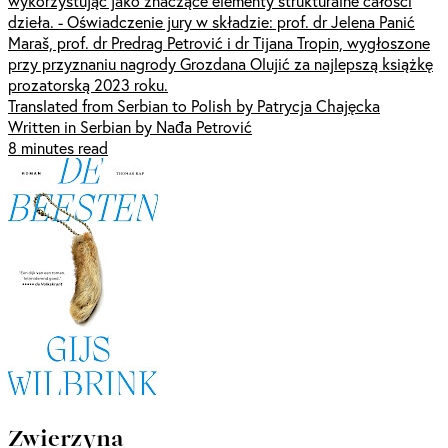
wykorzystując jako znaczące elementy strukturalne całości
dzieła. - Oświadczenie jury w składzie: prof. dr Jelena Panić
Maraš, prof. dr Predrag Petrović i dr Tijana Tropin, wygłoszone
przy przyznaniu nagrody Grozdana Olujić za najlepszą książkę
prozatorską 2023 roku.
Translated from Serbian to Polish by Patrycja Chajęcka
Written in Serbian by Nađa Petrović
8 minutes read
Zwierzyna