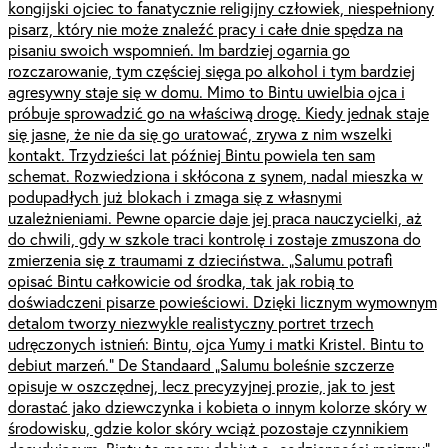
kongijski ojciec to fanatycznie religijny człowiek, niespełniony
pisarz, który nie może znaleźć pracy i całe dnie spędza na
pisaniu swoich wspomnień. Im bardziej ogarnia go
rozczarowanie, tym częściej sięga po alkohol i tym bardziej
agresywny staje się w domu. Mimo to Bintu uwielbia ojca i
próbuje sprowadzić go na właściwą drogę. Kiedy jednak staje
się jasne, że nie da się go uratować, zrywa z nim wszelki
kontakt. Trzydzieści lat później Bintu powiela ten sam
schemat. Rozwiedziona i skłócona z synem, nadal mieszka w
podupadłych już blokach i zmaga się z własnymi
uzależnieniami. Pewne oparcie daje jej praca nauczycielki, aż
do chwili, gdy w szkole traci kontrolę i zostaje zmuszona do
zmierzenia się z traumami z dzieciństwa. „Salumu potrafi
opisać Bintu całkowicie od środka, tak jak robią to
doświadczeni pisarze powieściowi. Dzięki licznym wymownym
detalom tworzy niezwykle realistyczny portret trzech
udręczonych istnień: Bintu, ojca Yumy i matki Kristel. Bintu to
debiut marzeń.” De Standaard „Salumu boleśnie szczerze
opisuje w oszczędnej, lecz precyzyjnej prozie, jak to jest
dorastać jako dziewczynka i kobieta o innym kolorze skóry w
środowisku, gdzie kolor skóry wciąż pozostaje czynnikiem