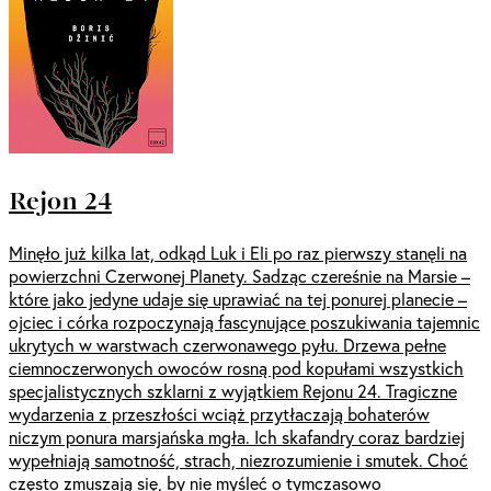
Rejon 24
Minęło już kilka lat, odkąd Luk i Eli po raz pierwszy stanęli na
powierzchni Czerwonej Planety. Sadząc czereśnie na Marsie –
które jako jedyne udaje się uprawiać na tej ponurej planecie –
ojciec i córka rozpoczynają fascynujące poszukiwania tajemnic
ukrytych w warstwach czerwonawego pyłu. Drzewa pełne
ciemnoczerwonych owoców rosną pod kopułami wszystkich
specjalistycznych szklarni z wyjątkiem Rejonu 24. Tragiczne
wydarzenia z przeszłości wciąż przytłaczają bohaterów
niczym ponura marsjańska mgła. Ich skafandry coraz bardziej
wypełniają samotność, strach, niezrozumienie i smutek. Choć
często zmuszają się, by nie myśleć o tymczasowo