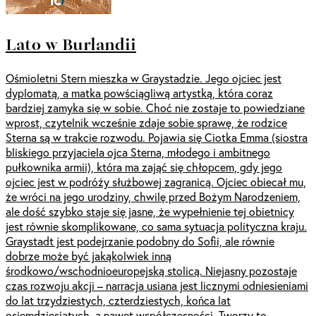
Lato w Burlandii
Ośmioletni Stern mieszka w Graystadzie. Jego ojciec jest
dyplomatą, a matka powściągliwą artystką, która coraz
bardziej zamyka się w sobie. Choć nie zostaje to powiedziane
wprost, czytelnik wcześnie zdaje sobie sprawę, że rodzice
Sterna są w trakcie rozwodu. Pojawia się Ciotka Emma (siostra
bliskiego przyjaciela ojca Sterna, młodego i ambitnego
pułkownika armii), która ma zająć się chłopcem, gdy jego
ojciec jest w podróży służbowej zagranicą. Ojciec obiecał mu,
że wróci na jego urodziny, chwilę przed Bożym Narodzeniem,
ale dość szybko staje się jasne, że wypełnienie tej obietnicy
jest równie skomplikowane, co sama sytuacja polityczna kraju.
Graystadt jest podejrzanie podobny do Sofii, ale równie
dobrze może być jakąkolwiek inną
środkowo/wschodnioeuropejską stolicą. Niejasny pozostaje
czas rozwoju akcji – narracja usiana jest licznymi odniesieniami
do lat trzydziestych, czterdziestych, końca lat
osiemdziesiątych, a nawet współczesności. Tworzy to