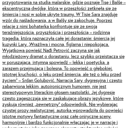
przygotowania na studia malarskie, gdzie poznaje Tisę i Balšę –
ekscentryczną dwójkę, która w przeszłości zetknęła się ze
śmiercią i nosi w sobie ukryte traumy. W Tisie Sara znajduje
wzór do naśladowania, a w Balšy się zakochuje. Poprzez
relacje z nimi bohaterka konfrontuje się ze swoją
teraźniejszością, przyszłością i przeszłością – rodzinną
tragedią, która naznaczyła całe jej dorastanie: śmiercią jej
kuzynki Lary. „Wrażliwa i mocna, figlarna i niepokojąca.
Wyjątkowa powieść Nađi Petrović zaczyna się jak
młodzieżowy dramat o dorastaniu, lecz szybko przeistacza się
w poruszającą, intymną spowiedź – lekką i poetycką, a
zarazem przejmującą i bolesną. To opowieść o głębokiej,
istotnej kruchości, o lęku przed śmiercią, ale też o lęku przed
życiem” – Srdan Golubović. Narracja Sary, dygresyjna i często
zabarwiona lekkim, autoironicznym humorem, nie jest
stereotypowym literackim głosem nastolatki. Jej dygresje
często zagęszczają się w zaskakujące obrazy językowe, które
zyskują również „zewnętrzny” odpowiednik. Nie wybierając
czystej prozy realistycznej, autorka wprowadziła do powieści
istotne motywy fantastyczne oraz całe oniryczne sceny,
harmonijnie i bardzo funkcjonalnie włączając je w narrację i