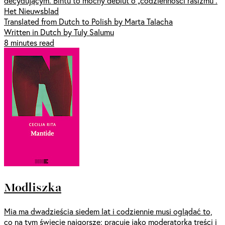
decydującym. Bintu to mocny debiut o „codzienności rasizmu”.
Het Nieuwsblad
Translated from Dutch to Polish by Marta Talacha
Written in Dutch by Tuly Salumu
8 minutes read
Modliszka
Mia ma dwadzieścia siedem lat i codziennie musi oglądać to,
co na tym świecie najgorsze: pracuje jako moderatorka treści i