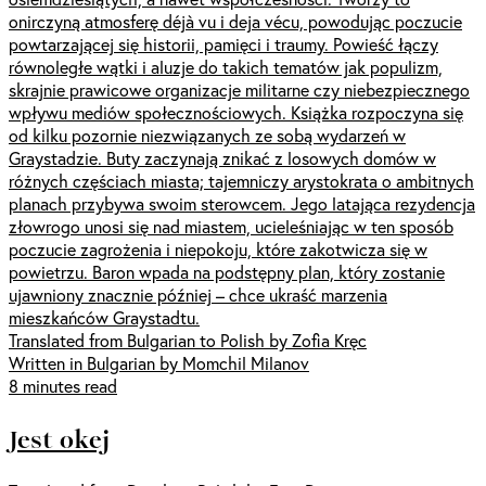
onirczyną atmosferę déjà vu i deja vécu, powodując poczucie
powtarzającej się historii, pamięci i traumy. Powieść łączy
równoległe wątki i aluzje do takich tematów jak populizm,
skrajnie prawicowe organizacje militarne czy niebezpiecznego
wpływu mediów społecznościowych. Książka rozpoczyna się
od kilku pozornie niezwiązanych ze sobą wydarzeń w
Graystadzie. Buty zaczynają znikać z losowych domów w
różnych częściach miasta; tajemniczy arystokrata o ambitnych
planach przybywa swoim sterowcem. Jego latająca rezydencja
złowrogo unosi się nad miastem, ucieleśniając w ten sposób
poczucie zagrożenia i niepokoju, które zakotwicza się w
powietrzu. Baron wpada na podstępny plan, który zostanie
ujawniony znacznie później – chce ukraść marzenia
mieszkańców Graystadtu.
Translated from Bulgarian to Polish by Zofia Kręc
Written in Bulgarian by Momchil Milanov
8 minutes read
Jest okej