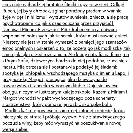
cenzuruje najbardziej brutalne filmiki krążące w sieci. Odkąd
Ruben, jej były chłopak, zginął porażony prądem w wannie,
żyje w pętli nihilizmu i wyrzutów sumienia, znieczula się pracą i
psychotropami, co jakiś czas ocucana przez przyjaciół,
Dennisa i Miriam. Przeszłość Mii z Rubenem to archiwum
wspomnień bolesnych jak te scenki, które musi usuwać z sieci.
Niestety nie jest w stanie wymazać z pamięci jego szantażów
emocjonalnych i oskarżeń o to, że pożera go jak modliszka, tak
samo jak lęku przed rozstaniem. Ale kiedy natrafia na filmik, na
którym Sofia, dziewczyna bardzo do niej podobna, rzuca się z
mostu, Mia otrząsa się i postanawia podążyć jej śladami:
spotyka jej chłopaka, wschodzącego muzyka o imieniu Lapo, i
przyjaciółkę Margot, pracującą jako dziewczyna do
towarzystwa i tancerka w nocnym klubie. Daje się uwieść
obojgu, niczym w lustrzanym kalejdoskopie. Razem z Miriam i
Margot wchodzi w pakt wychodzącego poza schematy
siostrzeństwa, który pomoże jej rozbić skorupkę bólu.
,,Modliszka” to opowieść o samotnej, młodej kobiecie, która
mierzy się ze stratą i próbuje wyzwolić się z atawistycznego
poczucia winy, żeby móc wyruszyć na poszukiwanie nowej
wersji siebie.