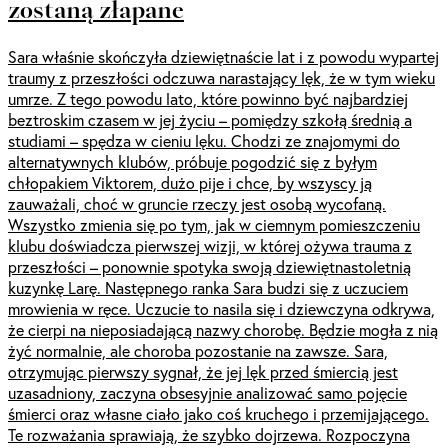
zostaną złapane
Sara właśnie skończyła dziewiętnaście lat i z powodu wypartej
traumy z przeszłości odczuwa narastający lęk, że w tym wieku
umrze. Z tego powodu lato, które powinno być najbardziej
beztroskim czasem w jej życiu – pomiędzy szkołą średnią a
studiami – spędza w cieniu lęku. Chodzi ze znajomymi do
alternatywnych klubów, próbuje pogodzić się z byłym
chłopakiem Viktorem, dużo pije i chce, by wszyscy ją
zauważali, choć w gruncie rzeczy jest osobą wycofaną.
Wszystko zmienia się po tym, jak w ciemnym pomieszczeniu
klubu doświadcza pierwszej wizji, w której ożywa trauma z
przeszłości – ponownie spotyka swoją dziewiętnastoletnią
kuzynkę Larę. Następnego ranka Sara budzi się z uczuciem
mrowienia w ręce. Uczucie to nasila się i dziewczyna odkrywa,
że cierpi na nieposiadającą nazwy chorobę. Będzie mogła z nią
żyć normalnie, ale choroba pozostanie na zawsze. Sara,
otrzymując pierwszy sygnał, że jej lęk przed śmiercią jest
uzasadniony, zaczyna obsesyjnie analizować samo pojęcie
śmierci oraz własne ciało jako coś kruchego i przemijającego.
Te rozważania sprawiają, że szybko dojrzewa. Rozpoczyna