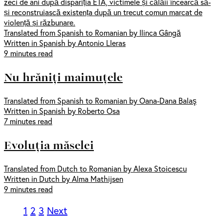
zeci de ani după dispariția ETA, victimele și călăii încearcă să-
și reconstruiască existența după un trecut comun marcat de
violență și răzbunare.
Translated from Spanish to Romanian by Ilinca Gângă
Written in Spanish by Antonio Lleras
9 minutes read
Nu hrăniți maimuțele
Translated from Spanish to Romanian by Oana-Dana Balaş
Written in Spanish by Roberto Osa
7 minutes read
Evoluția măselei
Translated from Dutch to Romanian by Alexa Stoicescu
Written in Dutch by Alma Mathijsen
9 minutes read
1
2
3
Next