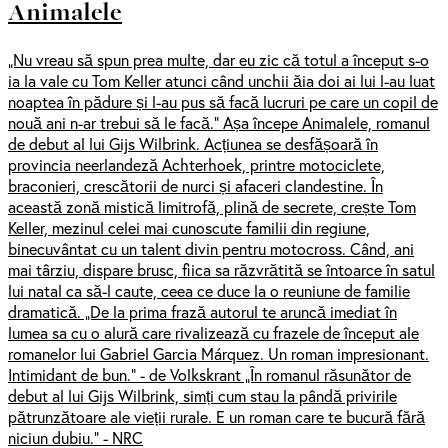
Animalele
„Nu vreau să spun prea multe, dar eu zic că totul a început s-o
ia la vale cu Tom Keller atunci când unchii ăia doi ai lui l-au luat
noaptea în pădure și l-au pus să facă lucruri pe care un copil de
nouă ani n-ar trebui să le facă.” Așa începe Animalele, romanul
de debut al lui Gijs Wilbrink. Acțiunea se desfășoară în
provincia neerlandeză Achterhoek, printre motociclete,
braconieri, crescătorii de nurci și afaceri clandestine. În
această zonă mistică limitrofă, plină de secrete, crește Tom
Keller, mezinul celei mai cunoscute familii din regiune,
binecuvântat cu un talent divin pentru motocross. Când, ani
mai târziu, dispare brusc, fiica sa răzvrătită se întoarce în satul
lui natal ca să-l caute, ceea ce duce la o reuniune de familie
dramatică. „De la prima frază autorul te aruncă imediat în
lumea sa cu o alură care rivalizează cu frazele de început ale
romanelor lui Gabriel Garcia Márquez. Un roman impresionant.
Intimidant de bun.” - de Volkskrant „În romanul răsunător de
debut al lui Gijs Wilbrink, simți cum stau la pândă privirile
pătrunzătoare ale vieții rurale. E un roman care te bucură fără
niciun dubiu.” - NRC