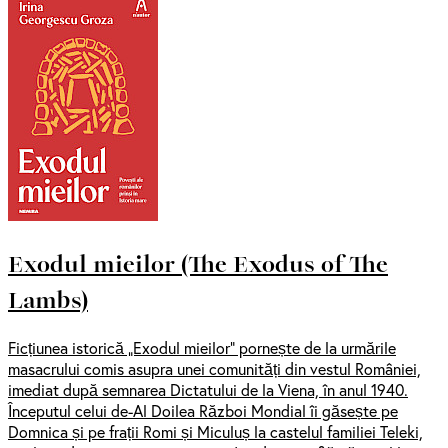
Exodul mieilor (The Exodus of The
Lambs)
Ficțiunea istorică „Exodul mieilor” pornește de la urmările
masacrului comis asupra unei comunități din vestul României,
imediat după semnarea Dictatului de la Viena, în anul 1940.
Începutul celui de-Al Doilea Război Mondial îi găsește pe
Domnica și pe frații Romi și Miculuș la castelul familiei Teleki,