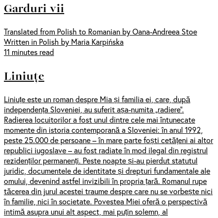
Garduri vii
Translated from Polish to Romanian by Oana-Andreea Stoe
Written in Polish by Maria Karpińska
11 minutes read
Liniuțe
Liniuțe este un roman despre Mia și familia ei, care, după
independența Sloveniei, au suferit așa-numita „radiere”.
Radierea locuitorilor a fost unul dintre cele mai întunecate
momente din istoria contemporană a Sloveniei: în anul 1992,
peste 25.000 de persoane – în mare parte foști cetățeni ai altor
republici iugoslave – au fost radiate în mod ilegal din registrul
rezidenților permanenți. Peste noapte și-au pierdut statutul
juridic, documentele de identitate și drepturi fundamentale ale
omului, devenind astfel invizibili în propria țară. Romanul rupe
tăcerea din jurul acestei traume despre care nu se vorbește nici
în familie, nici în societate. Povestea Miei oferă o perspectivă
intimă asupra unui alt aspect, mai puțin solemn, al