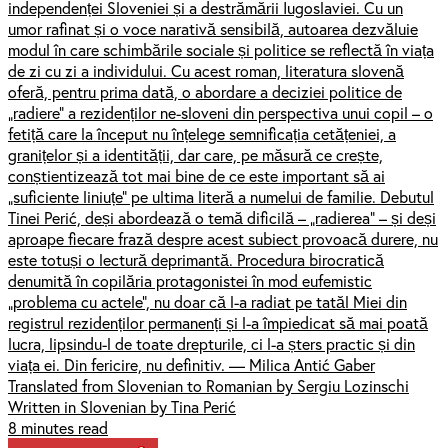
independenței Sloveniei și a destrămării Iugoslaviei. Cu un
umor rafinat și o voce narativă sensibilă, autoarea dezvăluie
modul în care schimbările sociale și politice se reflectă în viața
de zi cu zi a individului. Cu acest roman, literatura slovenă
oferă, pentru prima dată, o abordare a deciziei politice de
„radiere” a rezidenților ne-sloveni din perspectiva unui copil – o
fetiță care la început nu înțelege semnificația cetățeniei, a
granițelor și a identității, dar care, pe măsură ce crește,
conștientizează tot mai bine de ce este important să ai
„suficiente liniuțe” pe ultima literă a numelui de familie. Debutul
Tinei Perić, deși abordează o temă dificilă – „radierea” – și deși
aproape fiecare frază despre acest subiect provoacă durere, nu
este totuși o lectură deprimantă. Procedura birocratică
denumită în copilăria protagonistei în mod eufemistic
„problema cu actele”, nu doar că l-a radiat pe tatăl Miei din
registrul rezidenților permanenți și l-a împiedicat să mai poată
lucra, lipsindu-l de toate drepturile, ci l-a șters practic și din
viața ei. Din fericire, nu definitiv. — Milica Antić Gaber
Translated from Slovenian to Romanian by Sergiu Lozinschi
Written in Slovenian by Tina Perić
8 minutes read