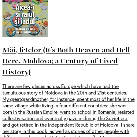
Măi, fetelor (It’s Both Heaven and Hell
Here. Moldova: a Century of Lived
History)
There are few places across Europe which have had the
tumultuous story of Moldova in the 20th and 21st centuries.
My greatgrandmother, for instance, spent most of her life in the
same village while living in four different countries: she was
born in the Russian Empire, went to school in Romania, resisted
collectivisation and eventually gave in during the Soviet era,
and got retired in the independent Republic of Moldova. I share
her story in this book, as well as stories of other people with