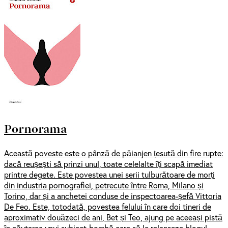
Pornorama
Această poveste este o pânză de păianjen țesută din fire rupte:
dacă reușești să prinzi unul, toate celelalte îți scapă imediat
printre degete. Este povestea unei serii tulburătoare de morți
din industria pornografiei, petrecute între Roma, Milano și
Torino, dar și a anchetei conduse de inspectoarea-șefă Vittoria
De Feo. Este, totodată, povestea felului în care doi tineri de
aproximativ douăzeci de ani, Bet și Teo, ajung pe aceeași pistă
în căutarea unui subiect-bombă care să le relanseze blogul,