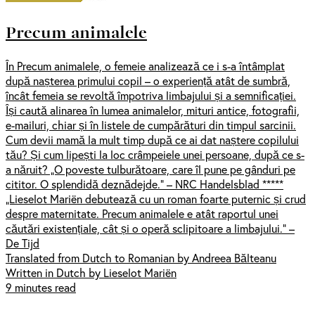
Precum animalele
În Precum animalele, o femeie analizează ce i s-a întâmplat
după nașterea primului copil – o experiență atât de sumbră,
încât femeia se revoltă împotriva limbajului și a semnificației.
Își caută alinarea în lumea animalelor, mituri antice, fotografii,
e-mailuri, chiar și în listele de cumpărături din timpul sarcinii.
Cum devii mamă la mult timp după ce ai dat naștere copilului
tău? Și cum lipești la loc crâmpeiele unei persoane, după ce s-
a năruit? „O poveste tulburătoare, care îl pune pe gânduri pe
cititor. O splendidă deznădejde.” – NRC Handelsblad *****
„Lieselot Mariën debutează cu un roman foarte puternic și crud
despre maternitate. Precum animalele e atât raportul unei
căutări existențiale, cât și o operă sclipitoare a limbajului.” –
De Tijd
Translated from Dutch to Romanian by Andreea Bălteanu
Written in Dutch by Lieselot Mariën
9 minutes read