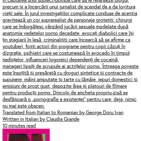
precum și a încercării unui jurnalist de scandal de a da lovitura
vieții sale. În jurul investigațiilor complicate conduse de aceștia
gravitează un cor suprarealist de personaje grotești: chirurgi
care se îmbogățesc vânzând jucării sexuale modelate după
anatomia vedetelor porno decedate, avocați diabolici care își
țin stagiarii în lesă, criminaliști care încearcă să se afirme ca
youtuberi, foști actori din programe pentru copii căzuți în
dizgrație, psihiatri care se costumează în avocado în timpul
ședințelor, influenceri logoreici dependenți de cocaină,
manageri lipsiți de scrupule ai actrițelor porno. Întreaga poveste
este însoțită și presărată cu droguri sintetice și contracte de
supunere, mâini amputate și tarte cu lămâie, iepuri domestici și
emisiuni de prost gust, depozite Ikea și platouri de filmare
pentru producții porno. Dincolo de ancheta propriu-zisă se
desfășoară o „pornografie a existenței” pentru care, deja, nimic
nu mai este obscen.
Translated from Italian to Romanian by George Doru Ivan
Written in Italian by Claudia Grande
10 minutes read