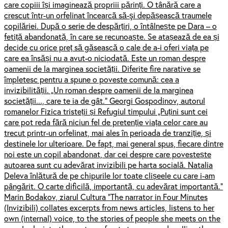
care copiii își imaginează propriii părinți. O tânără care a
crescut într-un orfelinat încearcă să-şi depășească traumele
copilăriei. După o serie de despărțiri, o întâlnește pe Dara – o
fetiță abandonată, în care se recunoaște. Se atașează de ea și
decide cu orice preț să găsească o cale de a-i oferi viața pe
care ea însăși nu a avut-o niciodată. Este un roman despre
oamenii de la marginea societății. Diferite fire narative se
împletesc pentru a spune o poveste comună: cea a
invizibilității. „Un roman despre oamenii de la marginea
societății..., care te ia de gât.” Georgi Gospodinov, autorul
romanelor Fizica tristeții și Refugiul timpului „Puțini sunt cei
care pot reda fără niciun fel de pretenție viața celor care au
trecut printr-un orfelinat, mai ales în perioada de tranziție, și
destinele lor ulterioare. De fapt, mai general spus, fiecare dintre
noi este un copil abandonat, dar cei despre care povestește
autoarea sunt cu adevărat invizibili pe harta socială. Natalia
Deleva înlătură de pe chipurile lor toate clișeele cu care i-am
pângărit. O carte dificilă, importantă, cu adevărat importantă.”
Marin Bodakov, ziarul Cultura “The narrator in Four Minutes
(Invizibili) collates excerpts from news articles, listens to her
own (internal) voice, to the stories of people she meets on the