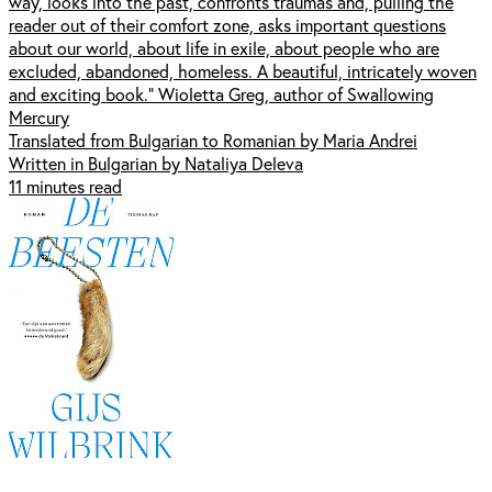
way, looks into the past, confronts traumas and, pulling the
reader out of their comfort zone, asks important questions
about our world, about life in exile, about people who are
excluded, abandoned, homeless. A beautiful, intricately woven
and exciting book.” Wioletta Greg, author of Swallowing
Mercury
Translated from Bulgarian to Romanian by Maria Andrei
Written in Bulgarian by Nataliya Deleva
11 minutes read