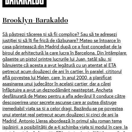
Brooklyn-Barakaldo
Să păstrezi tăcerea și să fii complice? Sau să te adresezi
justiției și să îți fie frică de răzbunare? Mateo se întoarce în
casa părintească din Madrid după ce a fost concediat de la
biroul de arhitectură la care lucra în Barcelona. Din întâmplare,
găsește un pistol printre lucrurile lui Juan, tatăl său, și
bănuiește că acesta a avut legătură cu un atentat al ETA
petrecut acum douăzeci de ani în cartier. În paralel, cititorul
află povestea lui Malen, care, în anul 2000, a planificat
asasinarea unui judecător în același cartier, dar a cărei
înfăptuire a avut un deznodământ neașteptat. Ancheta
desfășurată de Mateo pentru a afla adevărul îl conduce către
descoperirea unor secrete ascunse care ar putea distruge
iremediabil viața sa și a celor dragi. Bazându-se pe povestea
unui atentat real petrecut acum douăzeci și cinci de ani la
Madrid, Antonio Lleras abordează în primul său roman tema
ispășirii, a posibilității de a-ți schimba viața și modul în care, la