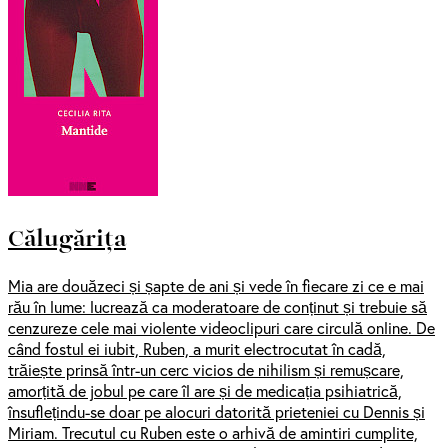
Călugărița
Mia are douăzeci și șapte de ani și vede în fiecare zi ce e mai
rău în lume: lucrează ca moderatoare de conținut și trebuie să
cenzureze cele mai violente videoclipuri care circulă online. De
când fostul ei iubit, Ruben, a murit electrocutat în cadă,
trăiește prinsă într-un cerc vicios de nihilism și remușcare,
amorțită de jobul pe care îl are și de medicația psihiatrică,
însuflețindu-se doar pe alocuri datorită prieteniei cu Dennis și
Miriam. Trecutul cu Ruben este o arhivă de amintiri cumplite,