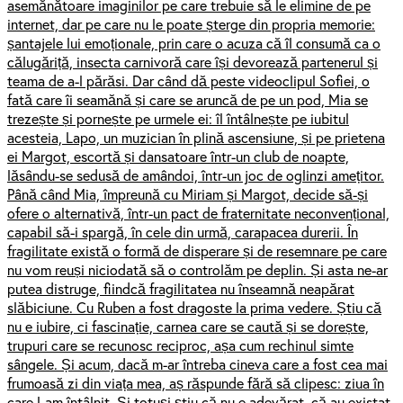
asemănătoare imaginilor pe care trebuie să le elimine de pe
internet, dar pe care nu le poate șterge din propria memorie:
șantajele lui emoționale, prin care o acuza că îl consumă ca o
călugăriță, insecta carnivoră care își devorează partenerul și
teama de a-l părăsi. Dar când dă peste videoclipul Sofiei, o
fată care îi seamănă și care se aruncă de pe un pod, Mia se
trezește și pornește pe urmele ei: îl întâlnește pe iubitul
acesteia, Lapo, un muzician în plină ascensiune, și pe prietena
ei Margot, escortă și dansatoare într-un club de noapte,
lăsându-se sedusă de amândoi, într-un joc de oglinzi amețitor.
Până când Mia, împreună cu Miriam și Margot, decide să-și
ofere o alternativă, într-un pact de fraternitate neconvențional,
capabil să-i spargă, în cele din urmă, carapacea durerii. În
fragilitate există o formă de disperare și de resemnare pe care
nu vom reuși niciodată să o controlăm pe deplin. Și asta ne-ar
putea distruge, fiindcă fragilitatea nu înseamnă neapărat
slăbiciune. Cu Ruben a fost dragoste la prima vedere. Știu că
nu e iubire, ci fascinație, carnea care se caută și se dorește,
trupuri care se recunosc reciproc, așa cum rechinul simte
sângele. Și acum, dacă m-ar întreba cineva care a fost cea mai
frumoasă zi din viața mea, aș răspunde fără să clipesc: ziua în
care l-am întâlnit. Și totuși știu că nu e adevărat, că au existat