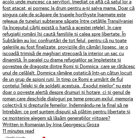
acolo unde muncesc ca servitori. Imediat ce află că satul lor a
fost atacat, ei pornesc la drum pentru a-și salva mama. Doar că
singura cale de scăpare de trupele horthyste înarmate este
rețeaua de tuneluri subterane săpate între cetățile Transilvaniei
(la începutul cărții există o hartă a acestei rețele), în care
refugiații români își caută familiile și calea spre libertate. În
Subtărâm au loc confruntări de tot felul, pentru că nu toate
galeriile au fost finalizate, proviziile din cămări lipsesc, iar o
iscoadă trimisă de maghiari strecoară la interior un sac cu
dinamită. În paralel cu drama refugiaților se împletește și
povestea de dragoste dintre Romi și Domnica, care se rătăcesc
unul de celălalt. Domnica rămâne ostatică într-un cătun locuit
de un grup de spioni ruși, în timp ce Romi e urmărit de fiul
contelui Teleki și de soldații acestuia. „Exodul mieilor” nu este
doar o poveste alertă despre drumuri și hotare, ci și genul de
roman care deschide dialoguri pe teme precum exilul, memoria
colectivă și drepturile femeilor, îndemnându-ne la final să ne
întrebăm: ce preț suntem dispuși să plătim pentru libertate și
ce moștenire alegem să lăsăm generațiilor viitoare?
Written in Romanian by Irina Georgescu Groza
11 minutes read