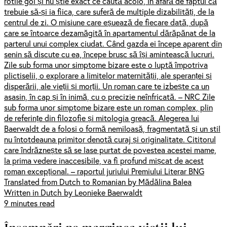
rotile gol și nu știe exact ce caută acolo, în afară de faptul că
trebuie să-și ia fiica, care suferă de multiple dizabilități, de la
centrul de zi. O misiune care eșuează de fiecare dată, după
care se întoarce dezamăgită în apartamentul dărăpănat de la
parterul unui complex ciudat. Când gazda ei începe aparent din
senin să discute cu ea, începe brusc să își amintească lucruri.
Zile sub forma unor simptome bizare este o luptă împotriva
plictiselii, o explorare a limitelor maternității, ale speranței și
disperării, ale vieții și morții. Un roman care te izbește ca un
asasin, în cap și în inimă, cu o precizie neînfricată. – NRC Zile
sub forma unor simptome bizare este un roman complex, plin
de referințe din filozofie și mitologia greacă. Alegerea lui
Baerwaldt de a folosi o formă nemiloasă, fragmentată și un stil
nu întotdeauna primitor denotă curaj și originalitate. Cititorul
care îndrăznește să se lase purtat de povestea acestei mame,
la prima vedere inaccesibile, va fi profund mișcat de acest
roman excepțional. – raportul juriului Premiului Literar BNG
Translated from Dutch to Romanian by Mădălina Balea
Written in Dutch by Leonieke Baerwaldt
9 minutes read