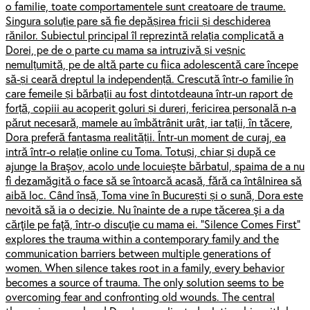
o familie, toate comportamentele sunt creatoare de traume.
Singura soluție pare să fie depășirea fricii și deschiderea
rănilor. Subiectul principal îl reprezintă relația complicată a
Dorei, pe de o parte cu mama sa intruzivă și veșnic
nemulțumită, pe de altă parte cu fiica adolescentă care începe
să-și ceară dreptul la independență. Crescută într-o familie în
care femeile și bărbații au fost dintotdeauna într-un raport de
forță, copiii au acoperit goluri și dureri, fericirea personală n-a
părut necesară, mamele au îmbătrânit urât, iar tații, în tăcere,
Dora preferă fantasma realității. Într-un moment de curaj, ea
intră într-o relație online cu Toma. Totuși, chiar și după ce
ajunge la Braşov, acolo unde locuieşte bărbatul, spaima de a nu
fi dezamăgită o face să se întoarcă acasă, fără ca întâlnirea să
aibă loc. Când însă, Toma vine în București și o sună, Dora este
nevoită să ia o decizie. Nu înainte de a rupe tăcerea şi a da
cărţile pe faţă, într-o discuţie cu mama ei. “Silence Comes First"
explores the trauma within a contemporary family and the
communication barriers between multiple generations of
women. When silence takes root in a family, every behavior
becomes a source of trauma. The only solution seems to be
overcoming fear and confronting old wounds. The central