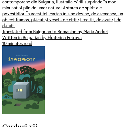
contemporane din Bulgaria, ilustrația cărții surprinde în mod
minunat și plin de umor natura și starea de spirit ale
povestirilor. În acest fel, cartea în sine devine, de asemenea, un
obiect frumos, plăcut și vesel - de citit și recitit, de avut și de
dăruit.
Translated from Bulgarian to Romanian by Maria Andrei
Written in Bulgarian by Ekaterina Petrova
10 minutes read
Garduri vii