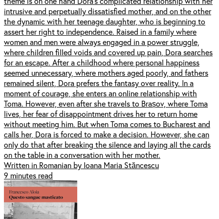
theme is on one hand Dora's complicated relationship with her
intrusive and perpetually dissatisfied mother, and on the other
the dynamic with her teenage daughter, who is beginning to
assert her right to independence. Raised in a family where
women and men were always engaged in a power struggle,
where children filled voids and covered up pain, Dora searches
for an escape. After a childhood where personal happiness
seemed unnecessary, where mothers aged poorly, and fathers
remained silent, Dora prefers the fantasy over reality. In a
moment of courage, she enters an online relationship with
Toma. However, even after she travels to Brașov, where Toma
lives, her fear of disappointment drives her to return home
without meeting him. But when Toma comes to Bucharest and
calls her, Dora is forced to make a decision. However, she can
only do that after breaking the silence and laying all the cards
on the table in a conversation with her mother.
Written in Romanian by Ioana Maria Stăncescu
9 minutes read