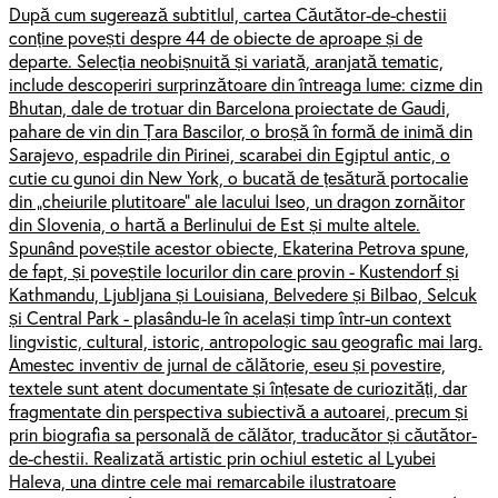
După cum sugerează subtitlul, cartea Căutător-de-chestii
conține povești despre 44 de obiecte de aproape și de
departe. Selecția neobișnuită și variată, aranjată tematic,
include descoperiri surprinzătoare din întreaga lume: cizme din
Bhutan, dale de trotuar din Barcelona proiectate de Gaudi,
pahare de vin din Țara Bascilor, o broșă în formă de inimă din
Sarajevo, espadrile din Pirinei, scarabei din Egiptul antic, o
cutie cu gunoi din New York, o bucată de țesătură portocalie
din „cheiurile plutitoare” ale lacului Iseo, un dragon zornăitor
din Slovenia, o hartă a Berlinului de Est și multe altele.
Spunând poveștile acestor obiecte, Ekaterina Petrova spune,
de fapt, și poveștile locurilor din care provin - Kustendorf și
Kathmandu, Ljubljana și Louisiana, Belvedere și Bilbao, Selcuk
și Central Park - plasându-le în același timp într-un context
lingvistic, cultural, istoric, antropologic sau geografic mai larg.
Amestec inventiv de jurnal de călătorie, eseu și povestire,
textele sunt atent documentate și înțesate de curiozități, dar
fragmentate din perspectiva subiectivă a autoarei, precum și
prin biografia sa personală de călător, traducător și căutător-
de-chestii. Realizată artistic prin ochiul estetic al Lyubei
Haleva, una dintre cele mai remarcabile ilustratoare