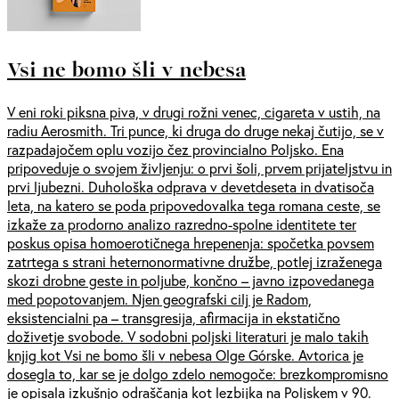
Vsi ne bomo šli v nebesa
V eni roki piksna piva, v drugi rožni venec, cigareta v ustih, na
radiu Aerosmith. Tri punce, ki druga do druge nekaj čutijo, se v
razpadajočem oplu vozijo čez provincialno Poljsko. Ena
pripoveduje o svojem življenju: o prvi šoli, prvem prijateljstvu in
prvi ljubezni. Duhološka odprava v devetdeseta in dvatisoča
leta, na katero se poda pripovedovalka tega romana ceste, se
izkaže za prodorno analizo razredno-spolne identitete ter
poskus opisa homoerotičnega hrepenenja: spočetka povsem
zatrtega s strani heternonormativne družbe, potlej izraženega
skozi drobne geste in poljube, končno – javno izpovedanega
med popotovanjem. Njen geografski cilj je Radom,
eksistencialni pa – transgresija, afirmacija in ekstatično
doživetje svobode. V sodobni poljski literaturi je malo takih
knjig kot Vsi ne bomo šli v nebesa Olge Górske. Avtorica je
dosegla to, kar se je dolgo zdelo nemogoče: brezkompromisno
je opisala izkušnjo odraščanja kot lezbijka na Poljskem v 90.