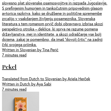
slovesno plat slovenske osamosvojitve in razpada Jugoslavije.
S prefinjenim humorjem in tankočutnim pripovednim glasom
avtorica razkriva, kako se družbene in politične spremembe
zrcalijo v vsakdanjem življenju posameznika. Slovenska
literatura s tem romanom prvič dobi obravnavo izbrisa skozi
perspektivo otroka – deklice, ki sprva ne razume pomena
državljanstva, mej in identitete, a skozi odraščanje vse bolj
dojema, zakaj je pomembno, da imaš “dovolj črtic” na zadnji
črki svojega priimka.
Written in Slovenian by Tina Perić
7 minutes read
Pekel
Translated from Dutch to Slovenian by Ariela Herček
Written in Dutch by Aya Sabi
7 minutes read