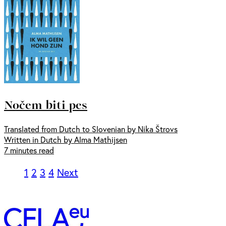
Nočem biti pes
Translated from Dutch to Slovenian by Nika Štrovs
Written in Dutch by Alma Mathijsen
7 minutes read
1
2
3
4
Next