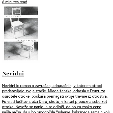
6 minutes read
Nevidni
Nevidni je roman o zavračanju drugačnih, v katerem otroci
predstavljajo svoje starše. Mlada ženska, odrasla v Domu za
osirotele otroke, poskuša premagati svoje travme iz otroštva.
Po vrsti ločitev sreča Daro, siroto, v kateri prepozna sebe kot
otroka. Naveže se nanjo in se odloči, da bo za vsako ceno
našla način, da ji bo omogočila življenje, kakršnega sama nikoli