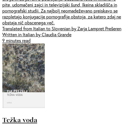
pite, udomačeni zajci in televizijski šund, Ikeina skladišča in
pornografski studii. Za najbolj neomadeževano preiskavo se
razpletajo konjugacije pornografije obstoja, za katero zdaj ne
obstaja nič obscenega več.
Translated from Italian to Slovenian by Zarja Lampret Prešeren
Written in Italian by Claudia Grande
9 minutes read
Težka voda