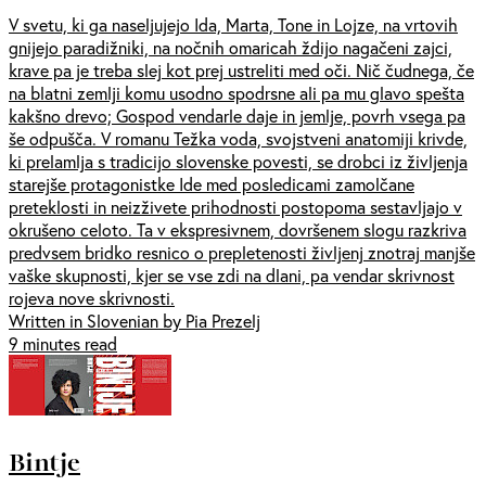
V svetu, ki ga naseljujejo Ida, Marta, Tone in Lojze, na vrtovih
gnijejo paradižniki, na nočnih omaricah ždijo nagačeni zajci,
krave pa je treba slej kot prej ustreliti med oči. Nič čudnega, če
na blatni zemlji komu usodno spodrsne ali pa mu glavo spešta
kakšno drevo; Gospod vendarle daje in jemlje, povrh vsega pa
še odpušča. V romanu Težka voda, svojstveni anatomiji krivde,
ki prelamlja s tradicijo slovenske povesti, se drobci iz življenja
starejše protagonistke Ide med posledicami zamolčane
preteklosti in neizživete prihodnosti postopoma sestavljajo v
okrušeno celoto. Ta v ekspresivnem, dovršenem slogu razkriva
predvsem bridko resnico o prepletenosti življenj znotraj manjše
vaške skupnosti, kjer se vse zdi na dlani, pa vendar skrivnost
rojeva nove skrivnosti.
Written in Slovenian by Pia Prezelj
9 minutes read
Bintje