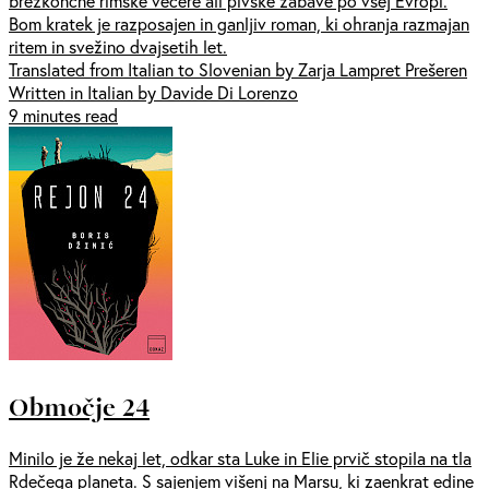
brezkončne rimske večere ali pivske zabave po vsej Evropi.
Bom kratek je razposajen in ganljiv roman, ki ohranja razmajan
ritem in svežino dvajsetih let.
Translated from Italian to Slovenian by Zarja Lampret Prešeren
Written in Italian by Davide Di Lorenzo
9 minutes read
Območje 24
Minilo je že nekaj let, odkar sta Luke in Elie prvič stopila na tla
Rdečega planeta. S sajenjem višenj na Marsu, ki zaenkrat edine