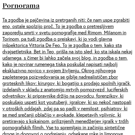
Pornorama
Ta zgodba je pajčevina iz pretrganih niti: če nam uspe zgrabiti
eno, ostale spolzijo proč. To je zgodba o pretresljivem
zaporedju smrti v svetu pornografije med Rimom, Milanom in
Torinom, pa tudi zgodba o preiskavi, ki jo vodi glavna
inšpektorica Vittoria De Feo. To je zgodba o tem, kako sta
dvajsetletnika, Bet in Teo, prišla na isto sled, ko sta iskala nekaj
udarnega, s čimer bi lahko začela svoj blog, in zgodba o tem,
kako je novinar rumenega tiska poskušal napisati najbolj
ekskluzivno novico v svojem življenju. Okrog njihovega
zapletenega poizvedovanja se giblje nadrealističen zbor
grotesknih likov: kirurgov, ki bogatijo s prodajo spolnih igračk,
izdelanih v skladu z anatomijo mrtvih pornozvezd, luciferskih
odvetnikov, ki pripravnike držijo na povodcu, forenzikov, ki
poskušajo uspeti kot youtuberji, igralcev, ki so nekoč nastopali
v otroških oddajah, zdaj pa so padli v nemilost, psihiatrov, ki
se med srečanji oblačijo v avokade, klepetavih vplivnic, ki
pretiravajo s kokainom, priliznjenih menedžerjev igralk v trdih
pornografskih filmih. Vse to spremljajo in začinijo sintetične
droge in dogovori o podrejanju, odsekane roke in limonove