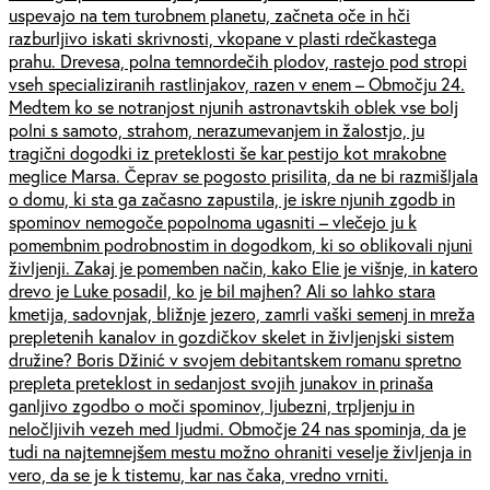
uspevajo na tem turobnem planetu, začneta oče in hči
razburljivo iskati skrivnosti, vkopane v plasti rdečkastega
prahu. Drevesa, polna temnordečih plodov, rastejo pod stropi
vseh specializiranih rastlinjakov, razen v enem – Območju 24.
Medtem ko se notranjost njunih astronavtskih oblek vse bolj
polni s samoto, strahom, nerazumevanjem in žalostjo, ju
tragični dogodki iz preteklosti še kar pestijo kot mrakobne
meglice Marsa. Čeprav se pogosto prisilita, da ne bi razmišljala
o domu, ki sta ga začasno zapustila, je iskre njunih zgodb in
spominov nemogoče popolnoma ugasniti – vlečejo ju k
pomembnim podrobnostim in dogodkom, ki so oblikovali njuni
življenji. Zakaj je pomemben način, kako Elie je višnje, in katero
drevo je Luke posadil, ko je bil majhen? Ali so lahko stara
kmetija, sadovnjak, bližnje jezero, zamrli vaški semenj in mreža
prepletenih kanalov in gozdičkov skelet in življenjski sistem
družine? Boris Džinić v svojem debitantskem romanu spretno
prepleta preteklost in sedanjost svojih junakov in prinaša
ganljivo zgodbo o moči spominov, ljubezni, trpljenju in
neločljivih vezeh med ljudmi. Območje 24 nas spominja, da je
tudi na najtemnejšem mestu možno ohraniti veselje življenja in
vero, da se je k tistemu, kar nas čaka, vredno vrniti.