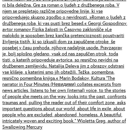
ni bila deležna. Gre za roman o ljudeh z družbenega roba. V
njem se prepletajo različne pripovedne linije, ki vse
pripovedujejo skupno zgodbo o nevidnosti. »Roman o ljudeh z
družbenega roba, ki vas pusti brez besed.« Georgi Gospodinov,
avtor romanov Fizika žalosti in Časovno zaklonišče »Le
malokdo je sposoben brez kančka pretencioznosti poustvariti
življenja tistih, ki so izkusili dom za zapuščene otroke, še
posebej v času prehoda, njihove nadaljnje usode. Pravzaprav
je, bolj splošno gledano, vsak od nas zapuščen otrok, toda
tisti, o katerih pripoveduje avtorica, so resnično nevidni na
družbenem zemljevidu. Natalija Deleva jim z obrazov odstrani
vse klišeje, s katerimi smo jih obtežili. Težka, pomembna,
resnično pomembna knjiga.« Marin Bodakov, Kultura “The
narrator in Four Minutes (Невидими) collates excerpts from
news articles, listens to her own (internal) voice, to the stories
of people she meets on the way, looks into the past, confronts
traumas and, pulling the reader out of their comfort zone, asks
important questions about our world, about life in exile, about
people who are excluded, abandoned, homeless. A beautiful,
intricately woven and exciting book.” Wioletta Greg, author of
Swallowing Mercury