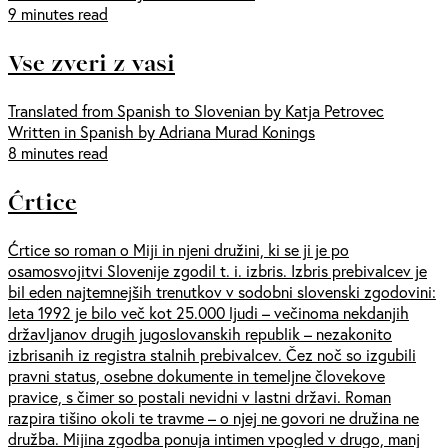
9 minutes read
Vse zveri z vasi
Translated from Spanish to Slovenian by Katja Petrovec
Written in Spanish by Adriana Murad Konings
8 minutes read
Ćrtice
Ćrtice so roman o Miji in njeni družini, ki se ji je po
osamosvojitvi Slovenije zgodil t. i. izbris. Izbris prebivalcev je
bil eden najtemnejših trenutkov v sodobni slovenski zgodovini:
leta 1992 je bilo več kot 25.000 ljudi – večinoma nekdanjih
državljanov drugih jugoslovanskih republik – nezakonito
izbrisanih iz registra stalnih prebivalcev. Čez noč so izgubili
pravni status, osebne dokumente in temeljne človekove
pravice, s čimer so postali nevidni v lastni državi. Roman
razpira tišino okoli te travme – o njej ne govori ne družina ne
družba. Mijina zgodba ponuja intimen vpogled v drugo, manj