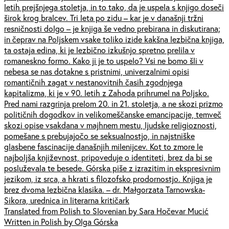
letih prejšnjega stoletja, in to tako, da je uspela s knjigo doseči
širok krog bralcev. Tri leta po zidu – kar je v današnji tržni
resničnosti dolgo – je knjiga še vedno prebirana in diskutirana;
in čeprav na Poljskem vsake toliko izide kakšna lezbična knjiga,
ta ostaja edina, ki je lezbično izkušnjo spretno prelila v
romaneskno formo. Kako ji je to uspelo? Vsi ne bomo šli v
nebesa se nas dotakne s pristnimi, univerzalnimi opisi
romantičnih zagat v nestanovitnih časih zgodnjega
kapitalizma, ki je v 90. letih z Zahoda prihrumel na Poljsko.
Pred nami razgrinja prelom 20. in 21. stoletja, a ne skozi prizmo
političnih dogodkov in velikomeščanske emancipacije, temveč
skozi opise vsakdana v majhnem mestu, ljudske religioznosti,
pomešane s prebujajočo se seksualnostjo, in najstniške
glasbene fascinacije današnjih milenijcev. Kot to zmore le
najboljša književnost, pripoveduje o identiteti, brez da bi se
posluževala te besede. Górska piše z izrazitim in ekspresivnim
jezikom, iz srca, a hkrati s filozofsko prodornostjo. Knjiga je
brez dvoma lezbična klasika. – dr. Małgorzata Tarnowska-
Sikora, urednica in literarna kritičark
Translated from Polish to Slovenian by Sara Hočevar Mucić
Written in Polish by Olga Górska