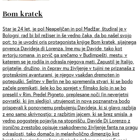
Bom kratek
Star je 24 let, je pol Neapeljčan in pol Madžar, študiral je v
Bologni, rad bi bil režiser in še vedno čaka, da bo našel svojo
pot: to je uvodni oris protagonista knjige Bom kratek, sijajnega
prvenca Davideja di Lorenza. Ime mu je Davide, tako kot
avtorju romana, in prvič ga srečamo v Budimpešti, mestu, v
katerem se je rodila in odrasla njegova mati. Zapustil je Italijo,
prijatelje, družino, in čeprav mu življenje v tujini ne prizanaša z
grotesknimi avanturami, je njegov vsakdan dremoten in
potepuški. Selitev v Berlin ne bo spremenila stvari, ki se bodo
začele premikati, šele ko bo sprejet v filmsko šolo in se bo
preselil v Rim. Predel Pigneto, preplesane noči (in neverjetni
povratki, ki jim sledijo), utrujenost in nova poznanstva bodo
prispevali k ponovnemu prebujenju Davideja, ki si glavo razbija
z eno samo skrivnostjo: z razbitim jajcem, ki se brez smisla, a
vedno pogosteje pojavlja na stopnišču. Davide Di Lorenzo z
ironično zvestobo opisuje vsakodnevno življenje fanta na pragu
odraslosti, tako domačo in melanholično dimenzijo kot