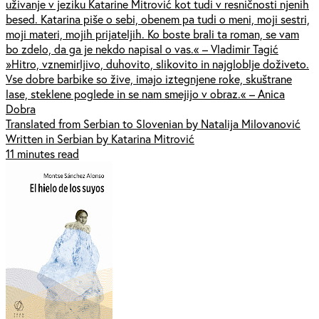
uživanje v jeziku Katarine Mitrović kot tudi v resničnosti njenih
besed. Katarina piše o sebi, obenem pa tudi o meni, moji sestri,
moji materi, mojih prijateljih. Ko boste brali ta roman, se vam
bo zdelo, da ga je nekdo napisal o vas.« – Vladimir Tagić
»Hitro, vznemirljivo, duhovito, slikovito in najgloblje doživeto.
Vse dobre barbike so žive, imajo iztegnjene roke, skuštrane
lase, steklene poglede in se nam smejijo v obraz.« – Anica
Dobra
Translated from Serbian to Slovenian by Natalija Milovanović
Written in Serbian by Katarina Mitrović
11 minutes read