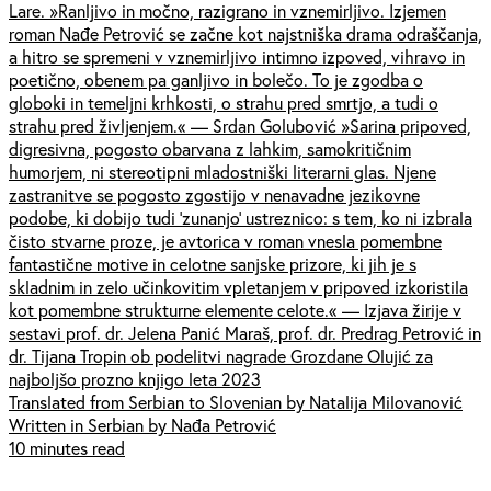
Lare. »Ranljivo in močno, razigrano in vznemirljivo. Izjemen
roman Nađe Petrović se začne kot najstniška drama odraščanja,
a hitro se spremeni v vznemirljivo intimno izpoved, vihravo in
poetično, obenem pa ganljivo in bolečo. To je zgodba o
globoki in temeljni krhkosti, o strahu pred smrtjo, a tudi o
strahu pred življenjem.« — Srdan Golubović »Sarina pripoved,
digresivna, pogosto obarvana z lahkim, samokritičnim
humorjem, ni stereotipni mladostniški literarni glas. Njene
zastranitve se pogosto zgostijo v nenavadne jezikovne
podobe, ki dobijo tudi 'zunanjo' ustreznico: s tem, ko ni izbrala
čisto stvarne proze, je avtorica v roman vnesla pomembne
fantastične motive in celotne sanjske prizore, ki jih je s
skladnim in zelo učinkovitim vpletanjem v pripoved izkoristila
kot pomembne strukturne elemente celote.« — Izjava žirije v
sestavi prof. dr. Jelena Panić Maraš, prof. dr. Predrag Petrović in
dr. Tijana Tropin ob podelitvi nagrade Grozdane Olujić za
najboljšo prozno knjigo leta 2023
Translated from Serbian to Slovenian by Natalija Milovanović
Written in Serbian by Nađa Petrović
10 minutes read