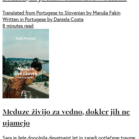
Translated from Portugese to Slovenian by Maruša Fakin
Written in Portugese by Daniela Costa
8 minutes read
Meduze živijo za vedno, dokler jih ne
ujamejo
Sara je šele dopolnila devetnajst let in zaradi potlačene travme