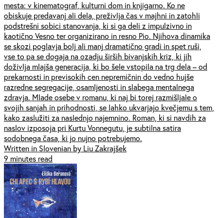
mesta: v kinematograf, kulturni dom in knjigarno. Ko ne
obiskuje predavanj ali dela, preživlja čas v majhni in zatohli
podstrešni sobici stanovanja, ki si ga deli z impulzivno in
kaotično Vesno ter organizirano in resno Pio. Njihova dinamika
se skozi poglavja bolj ali manj dramatično gradi in spet ruši,
vse to pa se dogaja na ozadju širših bivanjskih kriz, ki jih
doživlja mlajša generacija, ki bo šele vstopila na trg dela – od
prekarnosti in previsokih cen nepremičnin do vedno hujše
razredne segregacije, osamljenosti in slabega mentalnega
zdravja. Mlade osebe v romanu, ki naj bi torej razmišljale o
svojih sanjah in prihodnosti, se lahko ukvarjajo kvečjemu s tem,
kako zaslužiti za naslednjo najemnino. Roman, ki si navdih za
naslov izposoja pri Kurtu Vonnegutu, je subtilna satira
sodobnega časa, ki jo nujno potrebujemo.
Written in Slovenian by Liu Zakrajšek
9 minutes read