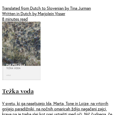
Translated from Dutch to Slovenian by Tina Jurman
Written in Dutch by Marjolein Visser
8 minutes read
Težka voda
V svetu, ki ga naseljujejo Ida, Marta, Tone in Lojze, na vrtovih
gnijejo paradižniki, na nočnih omaricah ždijo nagačeni zajci,
krave pa je treba slej kot prej ustreliti med oči. Nič čudnega, če