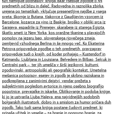
Kot namiguje podnaslov, knjiga Iskar vsebuje zgodbe o 44
predmetih od blizu in daleč. Radovedna in raznolika zbirka,
urejena po tematikah, vključuje presenetljive najdbe z vsega
sveta: škornje iz Butana, tlakovce z Gaudijevim vzorcem iz
Barcelone, kozarce za vino iz Baskije, broško v obliki srca iz
Sarajeva, espadrile iz Pirenejev, skarabeje iz starega Egipta,
škatlo smeti iz New Yorka, kos oranžne tkanine s plavajočih
pomolov na jezeru Iseo, slovenskega rjovečega zmaja,
zemljevid vzhodnega Berlina in še mnogo več. Ko Ekaterina
Petrova pripoveduje zgodbe o teh predmetih, pravzaprav
pripoveduje tudi o krajih, od koder prihajajo – Kustendorf in
Katmandu, Ljubljana in Louisiana, Belvedere in Bilbao, Selçuk in
Centralni park –, ter jih umešča v širši jezikovni, kulturni,
zgodovinski, antropološki ali geografski kontekst. Umetelna
mešanica potopisov, esejev in zgodb je skrbno raziskana in
podkrepljena z zanimivimi dejstvi, vendar prežeta s
subjektivnim pogledom avtorice in njeno osebno biografijo
popotnice, prevajalke in iskarke. Oblikovanje in podoba knjige,
ki jo je ustvarila Ljuba Haleva, ena najvidnejših sodobnih
bolgarskih ilustratork, dobro in s smislom za humor pričara duh
zgodb. Tako tudi sama knjiga postane čudovit predmet, ki
prinaša užitek in veselje – za branje in ponovno branje, za