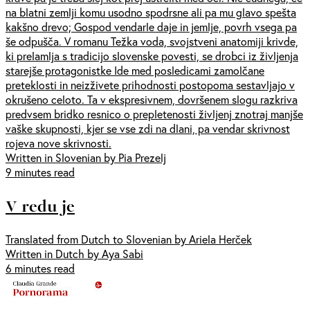
na blatni zemlji komu usodno spodrsne ali pa mu glavo spešta
kakšno drevo; Gospod vendarle daje in jemlje, povrh vsega pa
še odpušča. V romanu Težka voda, svojstveni anatomiji krivde,
ki prelamlja s tradicijo slovenske povesti, se drobci iz življenja
starejše protagonistke Ide med posledicami zamolčane
preteklosti in neizživete prihodnosti postopoma sestavljajo v
okrušeno celoto. Ta v ekspresivnem, dovršenem slogu razkriva
predvsem bridko resnico o prepletenosti življenj znotraj manjše
vaške skupnosti, kjer se vse zdi na dlani, pa vendar skrivnost
rojeva nove skrivnosti.
Written in Slovenian by Pia Prezelj
9 minutes read
V redu je
Translated from Dutch to Slovenian by Ariela Herček
Written in Dutch by Aya Sabi
6 minutes read