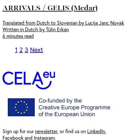
ARRIVALS / GELIȘ (Medar)
Translated from Dutch to Slovenian by Lucija Janc Novak
Written in Dutch by Tülin Erkan
6 minutes read
1
2
3
Next
Sign up for our
newsl
etter
, or find us on
LinkedIn
,
Facebook
and
Instagram
.