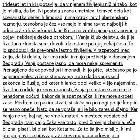
trideset let in ki ugotavlja, da v njenem življenju nič ni tako, kot
je mislila, da bo. Ni postala znana umetnica, temveč dela kot
scenaristka cenenih limonad, nima otrok, ni v ljubezenskem
razmerju, tesnobna je čez vse meje in nima ravno najboljših
odnosov z družinskimi člani. Ko se na vratih njenega stanovanja
pojavi nekdanje dekle z otrokom, ji Vanja kljub dejstvu, da ji je
Svetlana zlomila srce, dovoli, da ostane pri njej nekaj časa. To
jo spodbudi, da prevpraša lastno življenje. V razpetosti med
željo, da bi delala, kar ima rada, in nujo preživetja v današnjem
Beogradu, Vanji postane jasno, da mora nekaj spremeniti.
Prenagljeno da odpoved pri limonadi, ki jo piše, istočasno pa jo
najemodajalec vrže iz stanovanja, zato da bi vanj vselil
zakonca iz Rusije, od katerih lahko dobi veliko višjo najemnino.
Svetlana odide, jo znova zapusti, Vanja pa ostane sama in se
nenadoma počuti, kakor da je spet punčka, ki ne more skrbeti
zase. Medtem ko pakira stvari, si slučajno po nogi polije krop in
se resno opeče. Nato pa se vpraša, ali je bilo zares slučajno. Ker
Vanja ne ve, kaj naj, se vrne k materi, v mestece nedaleč od
Beograda, tam pa jo čaka vse tisto, pred čimer je zbežala. »Če
bi znal pisati, bi pisal kot Katarina. Za to šaljivo mislijo, ki mi
gre po glavi, se pravzaprav skriva moje občudovanje in