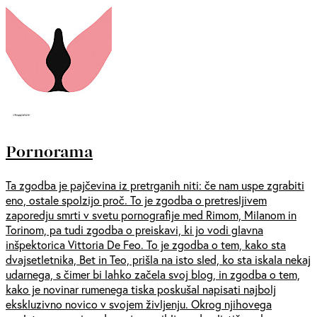
Pornorama
Ta zgodba je pajčevina iz pretrganih niti: če nam uspe zgrabiti
eno, ostale spolzijo proč. To je zgodba o pretresljivem
zaporedju smrti v svetu pornografije med Rimom, Milanom in
Torinom, pa tudi zgodba o preiskavi, ki jo vodi glavna
inšpektorica Vittoria De Feo. To je zgodba o tem, kako sta
dvajsetletnika, Bet in Teo, prišla na isto sled, ko sta iskala nekaj
udarnega, s čimer bi lahko začela svoj blog, in zgodba o tem,
kako je novinar rumenega tiska poskušal napisati najbolj
ekskluzivno novico v svojem življenju. Okrog njihovega