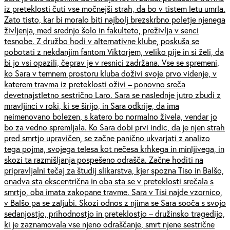
iz preteklosti čuti vse močnejši strah, da bo v tistem letu umrla.
Zato tisto, kar bi moralo biti najbolj brezskrbno poletje njenega
življenja, med srednjo šolo in fakulteto, preživlja v senci
tesnobe. Z družbo hodi v alternativne klube, poskuša se
pobotati z nekdanjim fantom Viktorjem, veliko pije in si želi, da
bi jo vsi opazili, čeprav je v resnici zadržana. Vse se spremeni,
ko Sara v temnem prostoru kluba doživi svoje prvo videnje, v
katerem travma iz preteklosti oživi – ponovno sreča
devetnajstletno sestrično Laro. Sara se naslednje jutro zbudi z
mravljinci v roki, ki se širijo, in Sara odkrije, da ima
neimenovano bolezen, s katero bo normalno živela, vendar jo
bo za vedno spremljala. Ko Sara dobi prvi indic, da je njen strah
pred smrtjo upravičen, se začne panično ukvarjati z analizo
tega pojma, svojega telesa kot nečesa krhkega in minljivega, in
skozi ta razmišljanja pospešeno odrašča. Začne hoditi na
pripravljalni tečaj za študij slikarstva, kjer spozna Tiso in Balšo,
onadva sta ekscentrična in oba sta se v preteklosti srečala s
smrtjo, oba imata zakopane travme. Sara v Tisi najde vzornico,
v Balšo pa se zaljubi. Skozi odnos z njima se Sara sooča s svojo
sedanjostjo, prihodnostjo in preteklostjo – družinsko tragedijo,
ki je zaznamovala vse njeno odraščanje, smrt njene sestrične