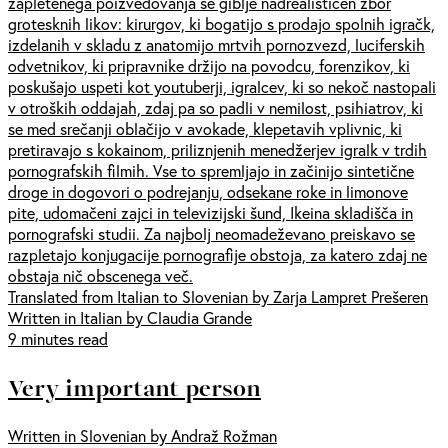
zapletenega poizvedovanja se giblje nadrealističen zbor
grotesknih likov: kirurgov, ki bogatijo s prodajo spolnih igračk,
izdelanih v skladu z anatomijo mrtvih pornozvezd, luciferskih
odvetnikov, ki pripravnike držijo na povodcu, forenzikov, ki
poskušajo uspeti kot youtuberji, igralcev, ki so nekoč nastopali
v otroških oddajah, zdaj pa so padli v nemilost, psihiatrov, ki
se med srečanji oblačijo v avokade, klepetavih vplivnic, ki
pretiravajo s kokainom, priliznjenih menedžerjev igralk v trdih
pornografskih filmih. Vse to spremljajo in začinijo sintetične
droge in dogovori o podrejanju, odsekane roke in limonove
pite, udomačeni zajci in televizijski šund, Ikeina skladišča in
pornografski studii. Za najbolj neomadeževano preiskavo se
razpletajo konjugacije pornografije obstoja, za katero zdaj ne
obstaja nič obscenega več.
Translated from Italian to Slovenian by Zarja Lampret Prešeren
Written in Italian by Claudia Grande
9 minutes read
Very important person
Written in Slovenian by Andraž Rožman