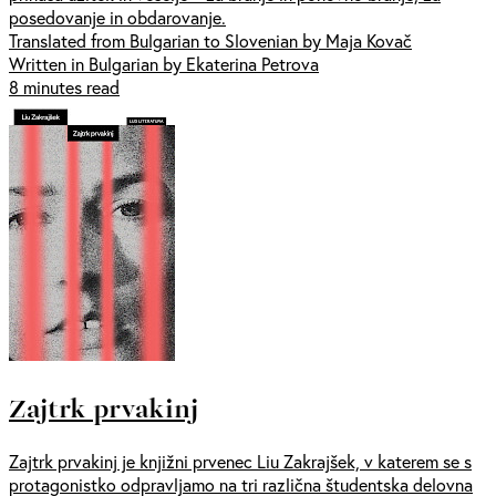
posedovanje in obdarovanje.
Translated from Bulgarian to Slovenian by Maja Kovač
Written in Bulgarian by Ekaterina Petrova
8 minutes read
Zajtrk prvakinj
Zajtrk prvakinj je knjižni prvenec Liu Zakrajšek, v katerem se s
protagonistko odpravljamo na tri različna študentska delovna