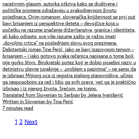
narativnim glasom, autorka otkriva kako se društvene i
političke promene odražavaju u svakodnevnom životu
pojedinaca. Ovim romanom, slovenačka književnost se prvi put
bavi brisanjem iz perspektive deteta – devojčice koja u
početku ne razume značenje državljanstva, granica i identiteta,
ali kako odrasta, sve više razume zašto je važno imati
„dovoljno crtica” na poslednjem slovu svog prezimena.
Debitantski roman Tine Perić, iako se bavi izazovnom temom –
brisanjem – i iako gotovo svaka rečenica napisana o tome boli,
nije gorko štivo. Birokratski potez koji je dobio posebni naziv u
detinjstvu glavne junakinje – „problem s papirima” – ne samo da
je izbrisao Mijinog oca iz registra stalnog stanovništva, učinio
ga nesposobnim za rad i lišio ga svih prava, već ga je praktično
izbrisao i iz njenog života. Srećom, ne trajno.
Translated from Slovenian to Serbian by Jelena Ivanišević
Written in Slovenian by Tina Perić
7 minutes read
1
2
Next