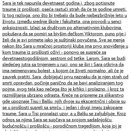
Sara je tek napunila devetnaest godina i, zbog potisnute
traume iz prošlosti, oseća rastući strah da će te godine umreti.
Iz tog razloga, ono što bi trebalo da bude najbezbrižnije leto u
životu, između srednje škole i fakulteta, ona provodi u senci
anksioznosti. Izlazi sa društvom po alternativnim klubovima,
pokušava da se pomiri sa bivšim dečkom Viktorom, puno pije i
želi da je svi primete iako je suštinski povučena. Sve se menja
nakon što Sara u mračnoj prostoriji kluba ima prvo snoviđenje u
kom trauma iz prošlosti oživi - ponovo se susreće sa
devetnaestogodišnjom, sestrom od tetke, Larom. Sara se budi
sledećeg jutra sa trnjenjem u ruci, ono se širi i Sara otkriva da
ima neimenovanu bolest, s kojom će živeti normalno, ali će je
zauvek pratiti. Sara, dobijajući prvu naznaku da je njen strah od
smrti opravdan, počinje panično da se bavi analiziranjem tog
pojma, svog tela kao nečega što je krhko i prolazno, i kroz ta
razmišljanja ubrzano odrasta. Kreće na pripreme za slikarstvo
gde upoznaje Tisu i Balšu, njih dvoje su ekscentrični i oboje su
se u prošlosti susreli sa smrću, i jedan i drugi imaju zakopane
traume. Sara u Tisi pronalazi uzor, a u Balšu se zaljubljuje. Kroz
odnos sa njima Sara se suočava sa svojom sadašnjošću,
budućnošću i prošlošću - porodičnom tragedijom, koja joj je