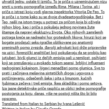
uhvatiš jednu, ostale ti izmiču. To je priča o uznemirujućem nizu
smrti u svetu pornografije između Rima, Milana i Torina, ali i
priča o istrazi koju vodi glavna inspektorka Vitorija De Feo. To
je priča i o tome kako su se dvoje dvadesetogodišnjaka, Bet i
Teo, našli na istom tragu u potrazi za pričom koja bi oživela
njihov blog, kao i priča o pokušaju jednog novinara žute
štampe da napravi ekskluzivu života. Oko njihovih zamršenih
potraga kreće se nadrealni hor grotesknih likova: hirurzi koji se
bogate prodajući seks-igračke oblikovane po anatomiji
preminulih porno zvezda, đavolji advokati koji drže pripravnike
na uzici, forenzički analitičari koji pokušavaju da se probiju kao
jutjuberi, bivši glumci iz dečjih emisija pali u nemilost, psihijatri
koji se prerušavaju u avokado tokom seansi, brbljivi influenseri
nadrogirani kokainom, ljigavi menadžeri porno glumica. Sve to
prati i začinjava mešavina sintetičkih droga i ugovora o
potčinjavanju, odsečenih šaka i pita s limunom, kućnih
ljubimaca zečeva i treš emisija, Ikea skladišta i porno setova.
Iza jasne detektivske priče raspliću se oblici jedne pornografije
postojanja za koju, danas, više ne postoji ništa što bi bilo
opsceno.
Translated from Italian to Serbian by Ivana Lešević
Written in Italian by Claudia Grande