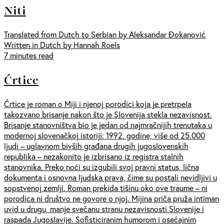
Niti
Translated from Dutch to Serbian by Aleksandar Đokanović
Written in Dutch by Hannah Roels
7 minutes read
Ćrtice
Ćrtice je roman o Miji i njenoj porodici koja je pretrpela
takozvano brisanje nakon što je Slovenija stekla nezavisnost.
Brisanje stanovništva bio je jedan od najmračnijih trenutaka u
modernoj slovenačkoj istoriji: 1992. godine, više od 25.000
ljudi – uglavnom bivših građana drugih jugoslovenskih
republika – nezakonito je izbrisano iz registra stalnih
stanovnika. Preko noći su izgubili svoj pravni status, lična
dokumenta i osnovna ljudska prava, čime su postali nevidljivi u
sopstvenoj zemlji. Roman prekida tišinu oko ove traume – ni
porodica ni društvo ne govore o njoj. Mijina priča pruža intiman
uvid u drugu, manje svečanu stranu nezavisnosti Slovenije i
raspada Jugoslavije. Sofisticiranim humorom i osećajnim