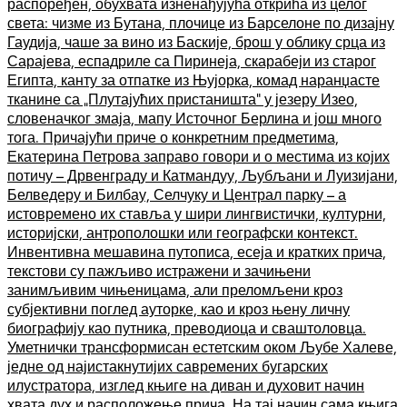
распоређен, обухвата изненађујућа открића из целог
света: чизме из Бутана, плочице из Барселоне по дизајну
Гаудија, чаше за вино из Баскије, брош у облику срца из
Сарајева, еспадриле са Пиринеја, скарабеји из старог
Египта, канту за отпатке из Њујорка, комад наранџасте
тканине са „Плутајућих пристаништа“ у језеру Изео,
словеначког змаја, мапу Источног Берлина и још много
тога. Причајући приче о конкретним предметима,
Екатерина Петрова заправо говори и о местима из којих
потичу – Дрвенграду и Катмандуу, Љубљани и Луизијани,
Белведеру и Билбау, Селчуку и Централ парку – а
истовремено их ставља у шири лингвистички, културни,
историјски, антрополошки или географски контекст.
Инвентивна мешавина путописа, есеја и кратких прича,
текстови су пажљиво истражени и зачињени
занимљивим чињеницама, али преломљени кроз
субјективни поглед ауторке, као и кроз њену личну
биографију као путника, преводиоца и сваштоловца.
Уметнички трансформисан естетским оком Љубе Халеве,
једне од најистакнутијих савремених бугарских
илустратора, изглед књиге на диван и духовит начин
хвата дух и расположење прича. На тај начин сама књига