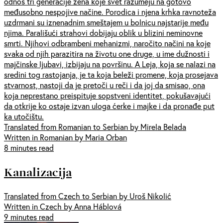
odnos tri generacije žena koje svet razumeju na gotovo
međusobno nespojive načine. Porodica i njena krhka ravnoteža
uzdrmani su iznenadnim smeštajem u bolnicu najstarije među
njima. Parališući strahovi dobijaju oblik u blizini neminovne
smrti. Njihovi odbrambeni mehanizmi, naročito načini na koje
svaka od njih parazitira na životu one druge, u ime dužnosti i
majčinske ljubavi, izbijaju na površinu. A Leja, koja se nalazi na
sredini tog rastojanja, je ta koja beleži promene, koja prosejava
stvarnost, nastoji da je pretoči u reči i da joj da smisao, ona
koja neprestano preispituje sopstveni identitet, pokušavajući
da otkrije ko ostaje izvan uloga ćerke i majke i da pronađe put
ka utočištu.
Translated from Romanian to Serbian by Mirela Belada
Written in Romanian by Maria Orban
8 minutes read
Kanalizacija
Translated from Czech to Serbian by Uroš Nikolić
Written in Czech by Anna Háblová
9 minutes read