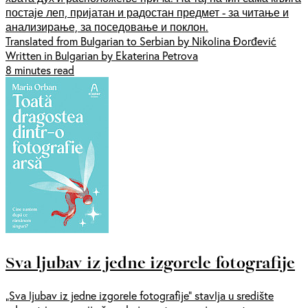
постаје леп, пријатан и радостан предмет - за читање и
анализирање, за поседовање и поклон.
Translated from Bulgarian to Serbian by Nikolina Đorđević
Written in Bulgarian by Ekaterina Petrova
8 minutes read
Sva ljubav iz jedne izgorele fotografije
„Sva ljubav iz jedne izgorele fotografije” stavlja u središte