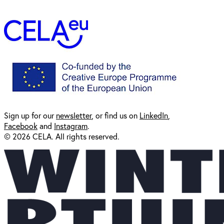
Sign up for our
newsl
etter
, or find us on
LinkedIn
,
Facebook
and
Instagram
.
© 2026 CELA. All rights reserved.