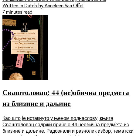
Written in Dutch by Anneleen Van Offel
7 minutes read
Сваштоловац: 44 (не)обична предмета
из близине и даљине
Као што је истакнуто у њеном поднаслову, књига
Сваштоловац садржи приче о 44 необична предмета из
близине и даљине. Радознали и разнолик избор, тематски