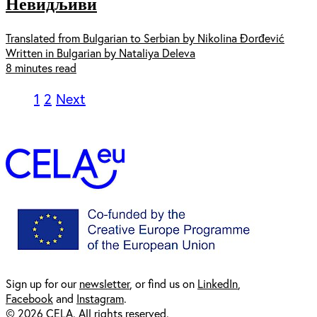
Невидљиви
Translated from Bulgarian to Serbian by Nikolina Đorđević
Written in Bulgarian by Nataliya Deleva
8 minutes read
1
2
Next
Sign up for our
newsl
etter
, or find us on
LinkedIn
,
Facebook
and
Instagram
.
© 2026 CELA. All rights reserved.