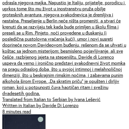
odrasla njegova majka. Napustio je Italiju, prijatelje, porodicu i,
uprkos tome što mu život u inostranstvu pruža obilje
grotesknih avantura, njegova svakodnevica je dremljiva i
nestalna. Preseljenje u Berlin neće ništa promeniti, a stvari će
krenuti da se razvijaju tek kada bude primljen u školu filma i
preseli se u Rim. Pinjeto, noći provedene u đuskanju (i
posledična pustolovna vraćanja kući), umor i novi susreti
doprineće novom Davideovom buđenju, rešenom da se uhvati u
koštac sa jednom misterijom: besmisleno pojavljivanje, ali sve
češće, razbijenog jajeta na stepeništu. Davide di Lorenco
uspeva da verno i ironično predstavi svakodnevni život momka
na pragu odraslog doba, što u svojoj intimnoj i melahnoličnoj
dimenziji, što u beskrajnim rimskim noćima, i zabavama punim
alkohola širom Evrope. „Da skratim priču” je opušten i dirljiv
roman, koji u potpunosti čuva haotičan ritam i svežinu
dvadesetih godina.
Translated from Italian to Serbian by Ivana Lešević
Written in Italian by Davide Di Lorenzo
8 minutes read