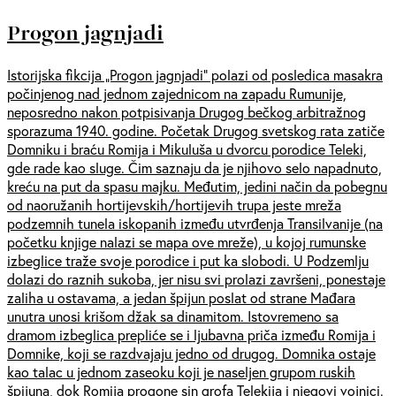
Progon jagnjadi
Istorijska fikcija „Progon jagnjadi” polazi od posledica masakra
počinjenog nad jednom zajednicom na zapadu Rumunije,
neposredno nakon potpisivanja Drugog bečkog arbitražnog
sporazuma 1940. godine. Početak Drugog svetskog rata zatiče
Domniku i braću Romija i Mikuluša u dvorcu porodice Teleki,
gde rade kao sluge. Čim saznaju da je njihovo selo napadnuto,
kreću na put da spasu majku. Međutim, jedini način da pobegnu
od naoružanih hortijevskih/hortijevih trupa jeste mreža
podzemnih tunela iskopanih između utvrđenja Transilvanije (na
početku knjige nalazi se mapa ove mreže), u kojoj rumunske
izbeglice traže svoje porodice i put ka slobodi. U Podzemlju
dolazi do raznih sukoba, jer nisu svi prolazi završeni, ponestaje
zaliha u ostavama, a jedan špijun poslat od strane Mađara
unutra unosi krišom džak sa dinamitom. Istovremeno sa
dramom izbeglica prepliće se i ljubavna priča između Romija i
Domnike, koji se razdvajaju jedno od drugog. Domnika ostaje
kao talac u jednom zaseoku koji je naseljen grupom ruskih
špijuna, dok Romija progone sin grofa Telekija i njegovi vojnici.