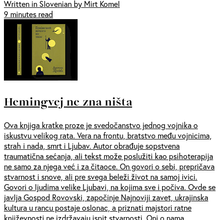
Written in Slovenian by Mirt Komel
9 minutes read
Hemingvej ne zna ništa
Ova knjiga kratke proze je svedočanstvo jednog vojnika o
iskustvu velikog rata. Vera na frontu, bratstvo među vojnicima,
strah i nada, smrt i Ljubav. Autor obrađuje sopstvena
traumatična sećanja, ali tekst može poslužiti kao psihoterapija
ne samo za njega već i za čitaoce. On govori o sebi, prepričava
stvarnost i snove, ali pre svega beleži život na samoj ivici.
Govori o ljudima velike Ljubavi, na kojima sve i počiva. Ovde se
javlja Gospod Rovovski, započinje Najnoviji zavet, ukrajinska
kultura u rancu postaje oslonac, a priznati majstori ratne
književnosti ne izdržavaju ispit stvarnosti. Oni o nama,