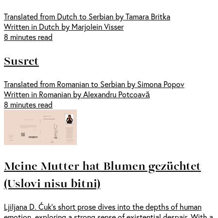
Translated from Dutch to Serbian by Tamara Britka
Written in Dutch by Marjolein Visser
8 minutes read
Susret
Translated from Romanian to Serbian by Simona Popov
Written in Romanian by Alexandru Potcoavă
8 minutes read
Meine Mutter hat Blumen gezüchtet
(Uslovi nisu bitni)
Ljiljana D. Ćuk’s short prose dives into the depths of human
emotion, exploring a strong sense of existential despair. With a