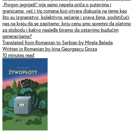
„Progon jagnjadi” nije samo napeta priča o putevima i
granicama, već i tip romana koji otvara diskusije na teme kao
što su izgnanstvo, kolektivno sećanje i prava žena, podstičući
nas na kraju da se zapitamo: koju cenu smo spremni da platimo
za slobodu i kakvo nasleđe biramo da ostavimo budućim
generacijama?
Translated from Romanian to Serbian by Mirela Belada
Written in Romanian by Irina Georgescu Groza
10 minutes read