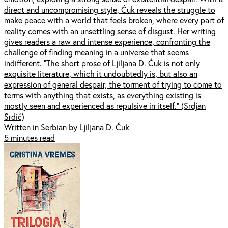
direct and uncompromising style, Ćuk reveals the struggle to
make peace with a world that feels broken, where every part of
reality comes with an unsettling sense of disgust. Her writing
gives readers a raw and intense experience, confronting the
challenge of finding meaning in a universe that seems
indifferent. "The short prose of Ljiljana D. Ćuk is not only
exquisite literature, which it undoubtedly is, but also an
expression of general despair, the torment of trying to come to
terms with anything that exists, as everything existing is
mostly seen and experienced as repulsive in itself." (Srdjan
Srdić)
Written in Serbian by Ljiljana D. Ćuk
5 minutes read