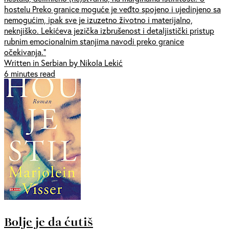
hostelu Preko granice moguće je veđto spojeno i ujedinjeno sa
nemogućim, ipak sve je izuzetno životno i materijalno,
neknjiško. Lekićeva jezička izbrušenost i detaljistički pristup
rubnim emocionalnim stanjima navodi preko granice
očekivanja.“
Written in Serbian by Nikola Lekić
6 minutes read
Bolje je da ćutiš