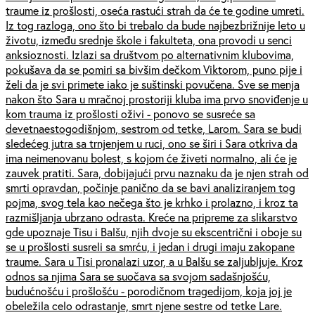
traume iz prošlosti, oseća rastući strah da će te godine umreti.
Iz tog razloga, ono što bi trebalo da bude najbezbrižnije leto u
životu, između srednje škole i fakulteta, ona provodi u senci
anksioznosti. Izlazi sa društvom po alternativnim klubovima,
pokušava da se pomiri sa bivšim dečkom Viktorom, puno pije i
želi da je svi primete iako je suštinski povučena. Sve se menja
nakon što Sara u mračnoj prostoriji kluba ima prvo snoviđenje u
kom trauma iz prošlosti oživi - ponovo se susreće sa
devetnaestogodišnjom, sestrom od tetke, Larom. Sara se budi
sledećeg jutra sa trnjenjem u ruci, ono se širi i Sara otkriva da
ima neimenovanu bolest, s kojom će živeti normalno, ali će je
zauvek pratiti. Sara, dobijajući prvu naznaku da je njen strah od
smrti opravdan, počinje panično da se bavi analiziranjem tog
pojma, svog tela kao nečega što je krhko i prolazno, i kroz ta
razmišljanja ubrzano odrasta. Kreće na pripreme za slikarstvo
gde upoznaje Tisu i Balšu, njih dvoje su ekscentrični i oboje su
se u prošlosti susreli sa smrću, i jedan i drugi imaju zakopane
traume. Sara u Tisi pronalazi uzor, a u Balšu se zaljubljuje. Kroz
odnos sa njima Sara se suočava sa svojom sadašnjošću,
budućnošću i prošlošću - porodičnom tragedijom, koja joj je
obeležila celo odrastanje, smrt njene sestre od tetke Lare.