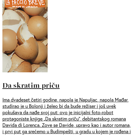
Da skratim priču
Ima dvadeset četiri godine, napola je Napuljac, napola Mađar,
studirao je u Bolonji i želeo bi da bude režiser i još uvek
pokušava da nađe svoj put: ovo je inicijalni foto-robot
protagoniste knjige „Da skratim priču“, debitantskog romana
Davida di Lorenca. Zove se Davide, upravo kao i autor romana,
i prvi put ga srećemo u Budimpešti, u gradu u kojem je rođena i