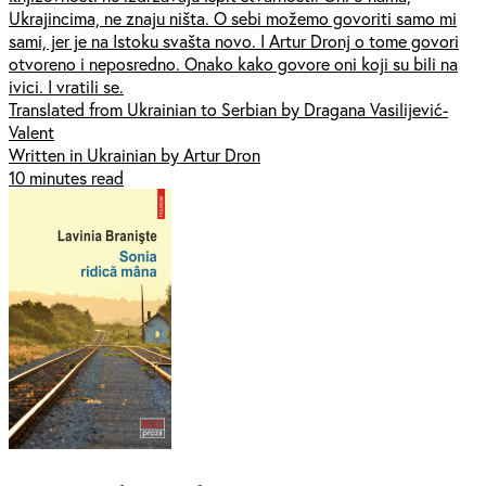
Ukrajincima, ne znaju ništa. O sebi možemo govoriti samo mi
sami, jer je na Istoku svašta novo. I Artur Dronj o tome govori
otvoreno i neposredno. Onako kako govore oni koji su bili na
ivici. I vratili se.
Translated from Ukrainian to Serbian by Dragana Vasilijević-
Valent
Written in Ukrainian by Artur Dron
10 minutes read