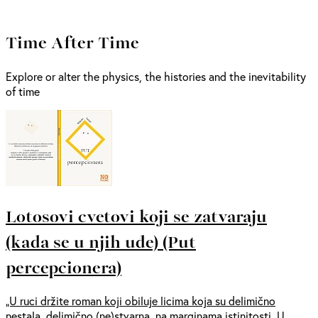
Time After Time
Explore or alter the physics, the histories and the inevitability
of time
Lotosovi cvetovi koji se zatvaraju
(kada se u njih uđe) (Put
percepcionera)
„U ruci držite roman koji obiluje licima koja su delimično
nestala, delimično (ne)stvarna, na marginama istinitosti. U