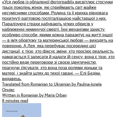
«Уся любов із обпаленої фотографії» висвітлює стосунки
трьох поколінь жінок, які сприймають світ майже
несумісними способами. Родина та її крихка рівновага
похитнуті раптовою госпіталізацією найстаршої з них.
Паралізуючі страхи набувають чітких обрисів у
наближенні неминучої смерті. Їхні механізми захисту,
особливо способи, якими кожна паразитує на житті іншої
— в ім’я обов’язку та материнської любові — виходять на
поверхню. А Лея, яка перебуває посередині цієї
дистанції, є тією, хто фіксує зміни, хто просіює реальність,
намагається її записати й надати їй сенсу; вона є тією, хто
постійно веде переговори зі своєю ідентичністю,
прагнучи з’ясувати, хто вона поза ролями доньки та
матері, і знайти шлях до тихої гавані. — Елі Бедікe,
видавець.
Translated from Romanian to Ukrainian by Paulina-Ionela
Onujec
Written in Romanian by Maria Orban
8 minutes read