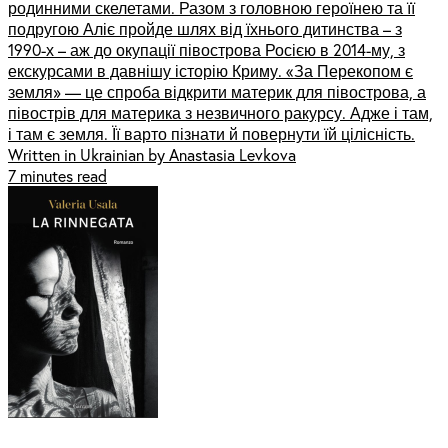
родинними скелетами. Разом з головною героїнею та її
подругою Аліє пройде шлях від їхнього дитинства – з
1990-х – аж до окупації півострова Росією в 2014-му, з
екскурсами в давнішу історію Криму. «За Перекопом є
земля» — це спроба відкрити материк для півострова, а
півострів для материка з незвичного ракурсу. Адже і там,
і там є земля. Її варто пізнати й повернути їй цілісність.
Written in Ukrainian by Anastasia Levkova
7 minutes read