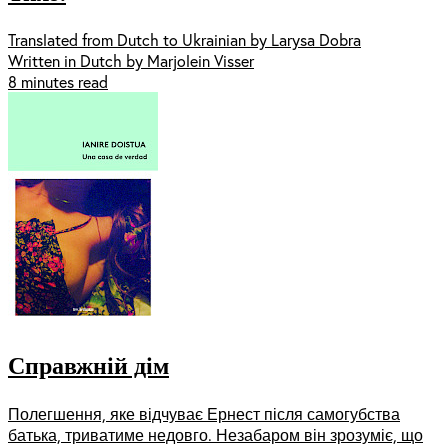
Translated from Dutch to Ukrainian by Larysa Dobra
Written in Dutch by Marjolein Visser
8 minutes read
Справжній дім
Полегшення, яке відчуває Ернест після самогубства
батька, триватиме недовго. Незабаром він зрозуміє, що