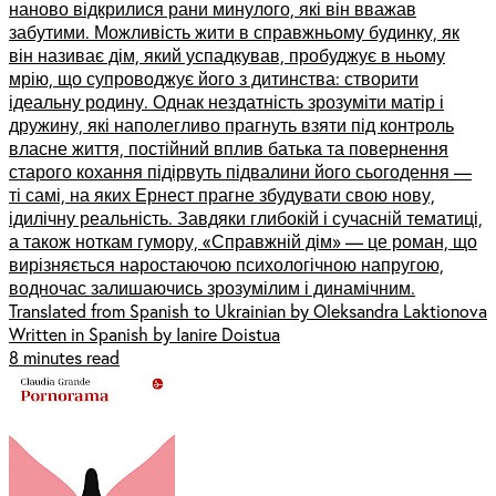
наново відкрилися рани минулого, які він вважав
забутими. Можливість жити в справжньому будинку, як
він називає дім, який успадкував, пробуджує в ньому
мрію, що супроводжує його з дитинства: створити
ідеальну родину. Однак нездатність зрозуміти матір і
дружину, які наполегливо прагнуть взяти під контроль
власне життя, постійний вплив батька та повернення
старого кохання підірвуть підвалини його сьогодення —
ті самі, на яких Ернест прагне збудувати свою нову,
ідилічну реальність. Завдяки глибокій і сучасній тематиці,
а також ноткам гумору, «Справжній дім» — це роман, що
вирізняється наростаючою психологічною напругою,
водночас залишаючись зрозумілим і динамічним.
Translated from Spanish to Ukrainian by Oleksandra Laktionova
Written in Spanish by Ianire Doistua
8 minutes read