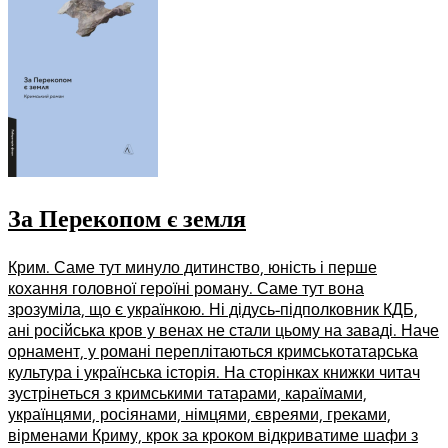
За Перекопом є земля
Крим. Саме тут минуло дитинство, юність і перше
кохання головної героїні роману. Саме тут вона
зрозуміла, що є українкою. Ні дідусь-підполковник КДБ,
ані російська кров у венах не стали цьому на заваді. Наче
орнамент, у романі переплітаються кримськотатарська
культура і українська історія. На сторінках книжки читач
зустрінеться з кримськими татарами, караїмами,
українцями, росіянами, німцями, євреями, греками,
вірменами Криму, крок за кроком відкриватиме шафи з