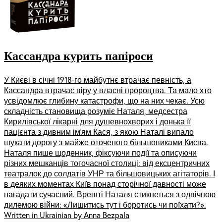
Кассандра курить папіроси
У Києві в січні 1918-го майбутнє втрачає певність, а
Кассандра втрачає віру у власні пророцтва. Та мало хто
усвідомлює глибину катастрофи, що на них чекає. Усю
складність становища розуміє Наталя, медсестра
Кирилівської лікарні для душевнохворих і донька її
пацієнта з дивним ім’ям Кася, з якою Наталі випало
шукати дорогу з майже оточеного більшовиками Києва.
Наталя пише щоденник, фіксуючи події та описуючи
різних мешканців тогочасної столиці: від ексцентричних
театралок до солдатів УНР та більшовицьких агітаторів. І
в деяких моментах Київ понад сторічної давності може
нагадати сучасний. Врешті Наталя стикнеться з одвічною
дилемою війни: «Лишитись тут і боротись чи поїхати?».
Written in Ukrainian by Anna Bezpala