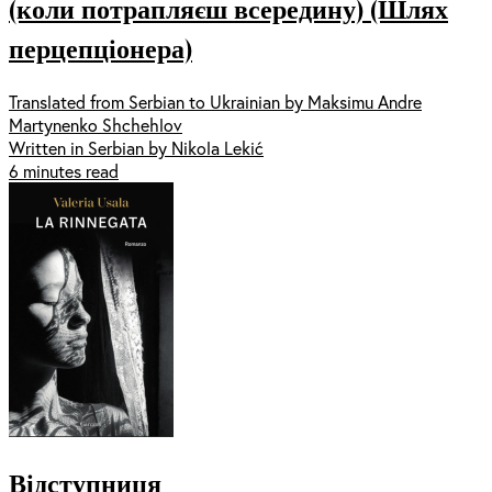
(коли потрапляєш всередину) (Шлях
перцепціонера)
Translated from Serbian to Ukrainian by Maksimu Andre
Martynenko Shchehlov
Written in Serbian by Nikola Lekić
6 minutes read
Відступниця