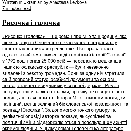
Written in Ukrainian by Anastasia Levkova
7 minutes read
Рисочка і галочка
«Рисочка і галочка» — це роман про Мію та її родину, яка
після здобуття Словенією незалежності потрапила у
списки так званих «викреслених». Ця справа стала
однією із найтемніших епізодів новітньої історії Словенії:
у 1992 році понад 25 000 осіб — переважно мешканців
інших югославських республік — були незаконно
видалені з реєстру громадян. Вони за одну ніч втратили
свій правовий статус, особисті документи та основні
права, ставши невидимими у власній державі. Роман
порушує тишу навколо травми, про яку не говорять ані в
родині, ані в суспільстві. Історія Мії є інтимним поглядом
на інший, менш величний бік словенської незалежності та
розпаду Югославії. За допомогою тонкого гумору та
делікатної оповіді авторка показує, як суспільні та
політичні зміни віддзеркалюються в повсякденному житті
окремої людини. У цьому романі словенська література