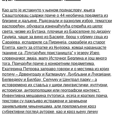
Као што је истакнуто у њеном поднаслову, књига
Сваштоловац садржи приче о 44 необична предмета из
близине и даљине. Радознали и разнолик избор, тематски
распоређен, обухвата изненађујућа открића из целог
света: чизме из Бутана, плочице из Барселоне по дизајну
Гаудија, чаше за вино из Баскије, брош у облику срца из
Сарајева, еспадриле са Пиринеја, скарабеји из старог
Египта, канту за отпатке из Њујорка, комад наранџасте
тканине са „Плутајућих пристаништа“ у језеру Изео,
словеначког змаја, мапу Источног Берлина и још много
тога. Причајући приче о конкретним предметима,
Екатерина Петрова заправо говори и о местима из којих
потичу – Дрвенграду и Катмандуу, Љубљани и Луизијани,
Белведеру и Билбау, Селчуку и Централ парку – а
истовремено их ставља у шири лингвистички, културни,
историјски, антрополошки или географски контекст.
Инвентивна мешавина путописа, есеја и кратких прича,
текстови су пажљиво истражени и зачињени
занимљивим чињеницама, али преломљени кроз
субјективни поглед ауторке, као и кроз њену личну