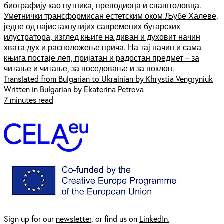
биографију као путника, преводиоца и сваштоловца.
Уметнички трансформисан естетским оком Љубе Халеве,
једне од најистакнутијих савремених бугарских
илустратора, изглед књиге на диван и духовит начин
хвата дух и расположење прича. На тај начин и сама
књига постаје леп, пријатан и радостан предмет – за
читање и читање, за поседовање и за поклон.
Translated from Bulgarian to Ukrainian by Khrystia Vengryniuk
Written in Bulgarian by Ekaterina Petrova
7 minutes read
Sign up for our
newsl
etter
, or find us on
LinkedIn
,