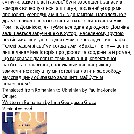
сутички, адже не всі галереї були завершені, запаси в
коморах вичерпуються, а шпигун, посланий угорцями,
проносить усередину мішок із динамітом. Паралельно з
драмою біженців розгортається й історія кохання між
Ромі та Домнікою, які губляться один від одного. Домніка
залишається заручницею в хуторі, населеному групою
російських шпигунів, тоді як Ромі переслідує син графа
Телекі разом зі своїми солдатами. «Вихід ягнят» — це не
лише динамічна історія про дороги та кордони, а й роман,
що відкриває діалог на теми вигнання, колективної
пам’яті та прав жінок, спонукаючи нас наприкінці
замислитися: яку ціну ми готові заплатити за свободу і
яку спадщину обираємо залишити майбутнім
поколінням?
Translated from Romanian to Ukrainian by Paulina-Ionela
Onujec
Written in Romanian by Irina Georgescu Groza
9 minutes read