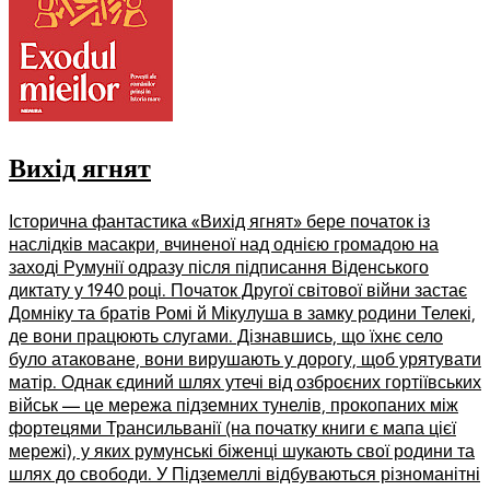
Вихід ягнят
Історична фантастика «Вихід ягнят» бере початок із
наслідків масакри, вчиненої над однією громадою на
заході Румунії одразу після підписання Віденського
диктату у 1940 році. Початок Другої світової війни застає
Домніку та братів Ромі й Мікулуша в замку родини Телекі,
де вони працюють слугами. Дізнавшись, що їхнє село
було атаковане, вони вирушають у дорогу, щоб урятувати
матір. Однак єдиний шлях утечі від озброєних гортіївських
військ — це мережа підземних тунелів, прокопаних між
фортецями Трансильванії (на початку книги є мапа цієї
мережі), у яких румунські біженці шукають свої родини та
шлях до свободи. У Підземеллі відбуваються різноманітні