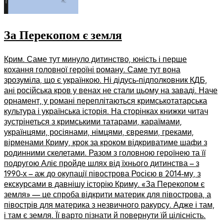
За Перекопом є земля
Крим. Саме тут минуло дитинство, юність і перше
кохання головної героїні роману. Саме тут вона
зрозуміла, що є українкою. Ні дідусь-підполковник КДБ,
ані російська кров у венах не стали цьому на заваді. Наче
орнамент, у романі переплітаються кримськотатарська
культура і українська історія. На сторінках книжки читач
зустрінеться з кримськими татарами, караїмами,
українцями, росіянами, німцями, євреями, греками,
вірменами Криму, крок за кроком відкриватиме шафи з
родинними скелетами. Разом з головною героїнею та її
подругою Аліє пройде шлях від їхнього дитинства – з
1990-х – аж до окупації півострова Росією в 2014-му, з
екскурсами в давнішу історію Криму. «За Перекопом є
земля» — це спроба відкрити материк для півострова, а
півострів для материка з незвичного ракурсу. Адже і там,
і там є земля. Її варто пізнати й повернути їй цілісність.