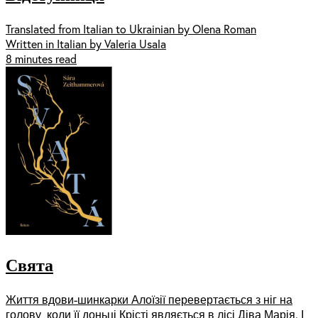
Translated from Italian to Ukrainian by Olena Roman
Written in Italian by Valeria Usala
8 minutes read
Свята
Життя вдови-шинкарки Алоїзії перевертається з ніг на
голову, коли її доньці Крісті являється в лісі Діва Марія. І