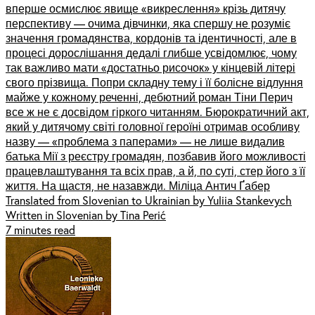
вперше осмислює явище «викреслення» крізь дитячу
перспективу — очима дівчинки, яка спершу не розуміє
значення громадянства, кордонів та ідентичності, але в
процесі дорослішання дедалі глибше усвідомлює, чому
так важливо мати «достатньо рисочок» у кінцевій літері
свого прізвища. Попри складну тему і її болісне відлуння
майже у кожному реченні, дебютний роман Тіни Перич
все ж не є досвідом гіркого читанням. Бюрократичний акт,
який у дитячому світі головної героїні отримав особливу
назву — «проблема з паперами» — не лише видалив
батька Мії з реєстру громадян, позбавив його можливості
працевлаштування та всіх прав, а й, по суті, стер його з її
життя. На щастя, не назавжди. Міліца Антич Ґабер
Translated from Slovenian to Ukrainian by Yuliia Stankevych
Written in Slovenian by Tina Perić
7 minutes read