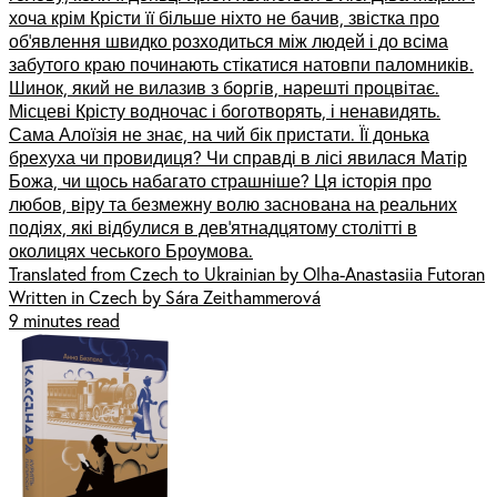
хоча крім Крісти її більше ніхто не бачив, звістка про
об’явлення швидко розходиться між людей і до всіма
забутого краю починають стікатися натовпи паломників.
Шинок, який не вилазив з боргів, нарешті процвітає.
Місцеві Крісту водночас і боготворять, і ненавидять.
Сама Алоїзія не знає, на чий бік пристати. Її донька
брехуха чи провидиця? Чи справді в лісі явилася Матір
Божа, чи щось набагато страшніше? Ця історія про
любов, віру та безмежну волю заснована на реальних
подіях, які відбулися в дев’ятнадцятому столітті в
околицях чеського Броумова.
Translated from Czech to Ukrainian by Olha-Anastasiia Futoran
Written in Czech by Sára Zeithammerová
9 minutes read