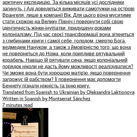
арктичну експедицію. За кілька місяців усі дослідники
загинуть, і Аді доведеться виживати самотужки на острові
Врангеля, лише в компанії Вік. Для цього вона муситиме
стати схожою на Велику Північ і повернути собі свою
ідентичність жінки-інупіатки, придушену роками
колоніалізму. Під час своєї трансформації вона зіткнеться
з глибинами криги і самої себе, голодом, смертю Бога,
ведмедем Нануком, а також з ймовірністю того, що вона
не повернеться до Нома, коли припливе рятувальний
корабель. Навіщо їй рятувати сина, якщо колоніальний
порядок ніколи не дасть йому можливості реалізуватися?
Чи зможе вона бути хорошою матір’ю, якщо повернення
загрожує їй рабством? Її повернення має допомогти
Беннету пізнати ніжність та їхню кригу.
Translated from Spanish to Ukrainian by Oleksandra Laktionova
Written in Spanish by Montserrat Sánchez
7 minutes read