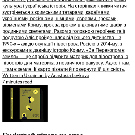
культура і українська історія. На сторінках книжки читач
зустрінеться з кримськими татарами, караїмами,
українцями, росіянами, німцями, євреями, греками,
вірменами Криму, крок за кроком відкриватиме шафи з
родинними скелетами. Разом з головною героїнею та її
подругою Аліє пройде шлях від їхнього дитинства – з
1990-х – аж до окупації півострова Росією в 2014-му, з
екскурсами в давнішу історію Криму. «За Перекопом є
земля» — це спроба відкрити материк для півострова, а
півострів для материка з незвичного ракурсу. Адже і там,
і там є земля. Її варто пізнати й повернути їй цілісність.
Written in Ukrainian by Anastasia Levkova
7 minutes read
Гемінґвей нічого не знає