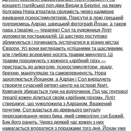
концерті італійської поп-діви Верди в Берліні, на якому
болгарка Нора втратила свідомість через надмірне
вживання психостимуляторів. Присутні в ложі грецький
підприємець Адріан, швецький фотограф Йохан, а також
пара з Ізраїлю –– терапевт Сол та художниця Ліліт
допомогли постраждалій. Ці шестеро поступово
зближуються і починають зустрічатися в різних містах
Європи. Усі вони виглядають успішними та щасливими,
але глибоко всередині носять травми минулого. Ці
травми породжують у кожного «дрібний гріх» ––
пристрасть до алкоголю, психостимулятори, зраду,
брехню, маніпуляцію та самовпевненість. Нора
захоплюється Йоханом, а Адріан і Сол вирішують
створити сучасний ретрит-центр на острові Крит.
Компанія збирається туди на відпочинок. Під час групової
терапії кожен ділиться своїм «дрібним гріхом». Ліліт
стверджує, що чужоложила з Адріаном. Вражений
почутим, Сол вдається до древнього ритуалу
перескакування через бика, який символізує суд Божий.
Бик його ранить. Через деякий час кожен з них
намагається впоратися з поразками того дня. Йохан уже