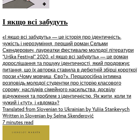
І якщо всі забудуть
«І якщо всі забудуть» — це історія про ідентичність,
чужість і нерозуміння, перший роман Сельми
Скендерович, лауреатки фестивалю молодої літератури
“Urška Festival” 2020. «І якщо всі забудуть» — це роман
дорослішання та пошуку ідентичності, який продовжує
питання, що їх авторка ставила в дебютній збірці короткої
прози «Чому мовчиш, Єво?». Першоосібна інтимна
розповідь молодої студентки про історію класового
сорому, наслідків сімейного насильства, досвіду
відчуження та проблем з ідентичністю. Як жити, коли ти
чужий і «тут», і «вдома»?
Translated from Slovenian to Ukrainian by Yuliia Stankevych
Written in Slovenian by Selma Skenderović
7 minutes read