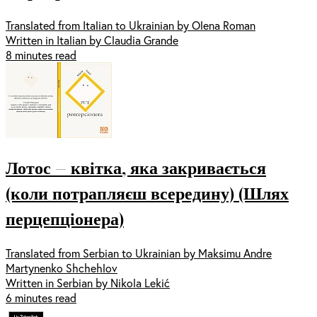
Translated from Italian to Ukrainian by Olena Roman
Written in Italian by Claudia Grande
8 minutes read
Лотос — квітка, яка закривається
(коли потрапляєш всередину) (Шлях
перцепціонера)
Translated from Serbian to Ukrainian by Maksimu Andre
Martynenko Shchehlov
Written in Serbian by Nikola Lekić
6 minutes read