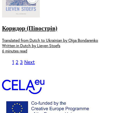
Коридор (Півострів)
Translated from Dutch to Ukrainian by Olga Bondarenko
Written in Dutch by Lieven Stoefs
6 minutes read
1
2
3
Next