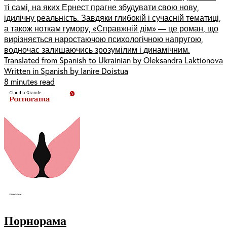
ті самі, на яких Ернест прагне збудувати свою нову,
ідилічну реальність. Завдяки глибокій і сучасній тематиці,
а також ноткам гумору, «Справжній дім» — це роман, що
вирізняється наростаючою психологічною напругою,
водночас залишаючись зрозумілим і динамічним.
Translated from Spanish to Ukrainian by Oleksandra Laktionova
Written in Spanish by Ianire Doistua
8 minutes read
Порнорама