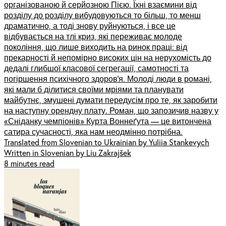
організованою й серйозною Пією. Їхні взаємини від
розділу до розділу вибудовуються то більш, то менш
драматично, а тоді знову руйнуються, і все це
відбувається на тлі криз, які переживає молоде
покоління, що лише виходить на ринок праці: від
прекарності й непомірно високих цін на нерухомість до
дедалі глибшої класової сегрегації, самотності та
погіршення психічного здоров’я. Молоді люди в романі,
які мали б ділитися своїми мріями та планувати
майбутнє, змушені думати передусім про те, як заробити
на наступну орендну плату. Роман, що запозичив назву у
«Сніданку чемпіонів» Курта Воннеґута — це витончена
сатира сучасності, яка нам неодмінно потрібна.
Translated from Slovenian to Ukrainian by Yuliia Stankevych
Written in Slovenian by Liu Zakrajšek
8 minutes read