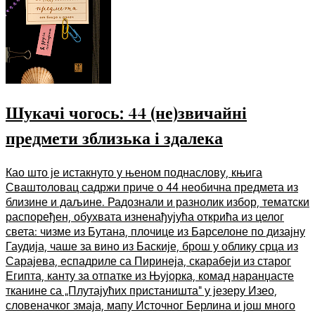
Шукачі чогось: 44 (не)звичайні
предмети зблизька і здалека
Као што је истакнуто у њеном поднаслову, књига
Сваштоловац садржи приче о 44 необична предмета из
близине и даљине. Радознали и разнолик избор, тематски
распоређен, обухвата изненађујућа открића из целог
света: чизме из Бутана, плочице из Барселоне по дизајну
Гаудија, чаше за вино из Баскије, брош у облику срца из
Сарајева, еспадриле са Пиринеја, скарабеји из старог
Египта, канту за отпатке из Њујорка, комад наранџасте
тканине са „Плутајућих пристаништа“ у језеру Изео,
словеначког змаја, мапу Источног Берлина и још много