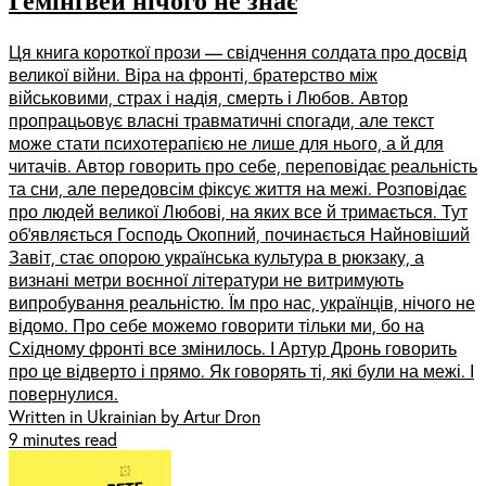
Ця книга короткої прози — свідчення солдата про досвід
великої війни. Віра на фронті, братерство між
військовими, страх і надія, смерть і Любов. Автор
пропрацьовує власні травматичні спогади, але текст
може стати психотерапією не лише для нього, а й для
читачів. Автор говорить про себе, переповідає реальність
та сни, але передовсім фіксує життя на межі. Розповідає
про людей великої Любові, на яких все й тримається. Тут
обʼявляється Господь Окопний, починається Найновіший
Завіт, стає опорою українська культура в рюкзаку, а
визнані метри воєнної літератури не витримують
випробування реальністю. Їм про нас, українців, нічого не
відомо. Про себе можемо говорити тільки ми, бо на
Східному фронті все змінилось. І Артур Дронь говорить
про це відверто і прямо. Як говорять ті, які були на межі. І
повернулися.
Written in Ukrainian by Artur Dron
9 minutes read