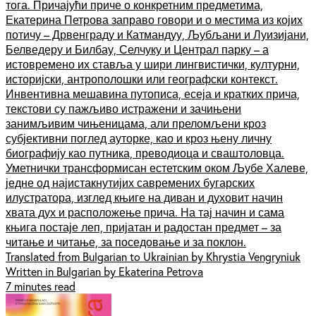
тога. Причајући приче о конкретним предметима,
Екатерина Петрова заправо говори и о местима из којих
потичу – Дрвенграду и Катмандуу, Љубљани и Луизијани,
Белведеру и Билбау, Селчуку и Централ парку – а
истовремено их ставља у шири лингвистички, културни,
историјски, антрополошки или географски контекст.
Инвентивна мешавина путописа, есеја и кратких прича,
текстови су пажљиво истражени и зачињени
занимљивим чињеницама, али преломљени кроз
субјективни поглед ауторке, као и кроз њену личну
биографију као путника, преводиоца и сваштоловца.
Уметнички трансформисан естетским оком Љубе Халеве,
једне од најистакнутијих савремених бугарских
илустратора, изглед књиге на диван и духовит начин
хвата дух и расположење прича. На тај начин и сама
књига постаје леп, пријатан и радостан предмет – за
читање и читање, за поседовање и за поклон.
Translated from Bulgarian to Ukrainian by Khrystia Vengryniuk
Written in Bulgarian by Ekaterina Petrova
7 minutes read