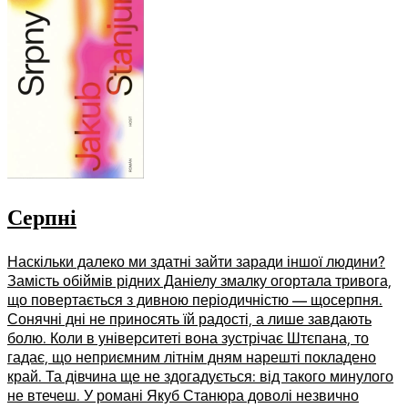
Серпні
Наскільки далеко ми здатні зайти заради іншої людини?
Замість обіймів рідних Даніелу змалку огортала тривога,
що повертається з дивною періодичністю — щосерпня.
Сонячні дні не приносять їй радості, а лише завдають
болю. Коли в університеті вона зустрічає Штєпана, то
гадає, що неприємним літнім дням нарешті покладено
край. Та дівчина ще не здогадується: від такого минулого
не втечеш. У романі Якуб Станюра доволі незвично