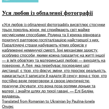
Уся любов із обпаленої фотографії
«Уся любов із обпаленої фотографії» висвітлює стосунки
трьох поколінь жінок, які сприймають світ майже
несумісними способами. Родина та її крихка рівновага
похитнуті раптовою госпіталізацією найстаршої з них.
Паралізуючі страхи набувають чітких обрисів у
наближенні неминучої смерті. Їхні механізми захисту,
особливо способи, якими кожна паразитує на житті іншої
— в ім’я обов’язку та материнської любові — виходять на
поверхню. А Лея, яка перебуває посередині цієї
дистанції, є тією, хто фіксує зміни, хто просіює реальність,
намагається її записати й надати їй сенсу; вона є тією, хто
постійно веде переговори зі своєю ідентичністю,
прагнучи з’ясувати, хто вона поза ролями доньки та
матері, і знайти шлях до тихої гавані. — Елі Бедікe,
видавець.
Translated from Romanian to Ukrainian by Paulina-Ionela
Onujec