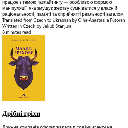
працює з темою газлайтингу — особливою формою
маніпуляції, яка змушує жертву сумніватися у власній
раціональності, пам’яті та сприйнятті реальності загалом.
Translated from Czech to Ukrainian by Olha-Anastasiia Futoran
Written in Czech by Jakub Stanjura
8 minutes read
Дрібні гріхи
Дружня компанія сформувалася після інциденту на