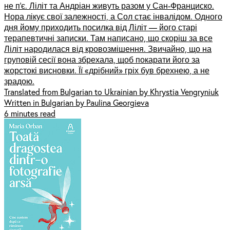
не п’є. Ліліт та Андріан живуть разом у Сан-Франциско.
Нора лікує свої залежності, а Сол стає інвалідом. Одного
дня йому приходить посилка від Ліліт –– його старі
терапевтичні записки. Там написано, що скоріш за все
Ліліт народилася від кровозмішення. Звичайно, що на
груповій сесії вона збрехала, щоб покарати його за
жорстокі висновки. Її «дрібний» гріх був брехнею, а не
зрадою.
Translated from Bulgarian to Ukrainian by Khrystia Vengryniuk
Written in Bulgarian by Paulina Georgieva
6 minutes read