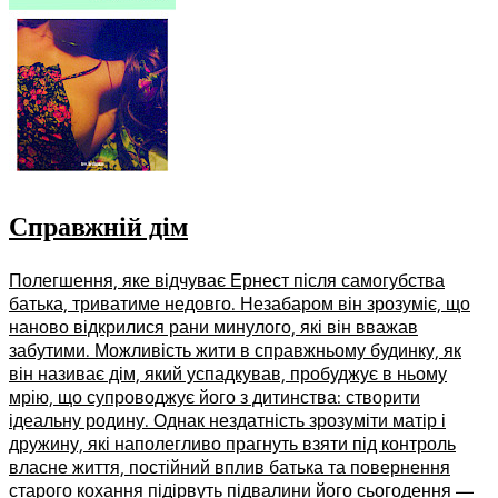
Справжній дім
Полегшення, яке відчуває Ернест після самогубства
батька, триватиме недовго. Незабаром він зрозуміє, що
наново відкрилися рани минулого, які він вважав
забутими. Можливість жити в справжньому будинку, як
він називає дім, який успадкував, пробуджує в ньому
мрію, що супроводжує його з дитинства: створити
ідеальну родину. Однак нездатність зрозуміти матір і
дружину, які наполегливо прагнуть взяти під контроль
власне життя, постійний вплив батька та повернення
старого кохання підірвуть підвалини його сьогодення —