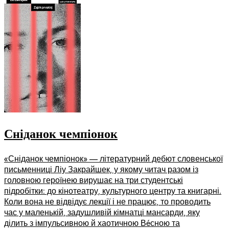
Сніданок чемпіонок
«Сніданок чемпіонок» — літературний дебют словенської
письменниці Ліу Закрайшек, у якому читач разом із
головною героїнею вирушає на три студентські
підробітки: до кінотеатру, культурного центру та книгарні.
Коли вона не відвідує лекції і не працює, то проводить
час у маленькій, задушливій кімнатці мансарди, яку
ділить з імпульсивною й хаотичною Вéсною та