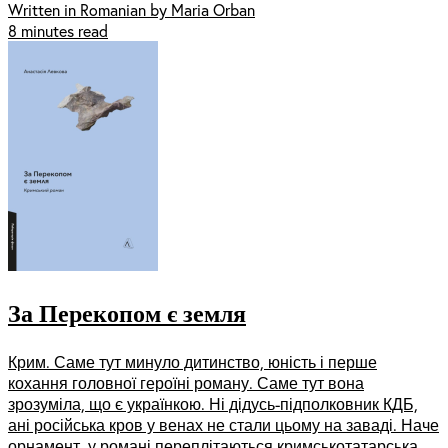
Written in Romanian by Maria Orban
8 minutes read
За Перекопом є земля
Крим. Саме тут минуло дитинство, юність і перше
кохання головної героїні роману. Саме тут вона
зрозуміла, що є українкою. Ні дідусь-підполковник КДБ,
ані російська кров у венах не стали цьому на заваді. Наче
орнамент, у романі переплітаються кримськотатарська