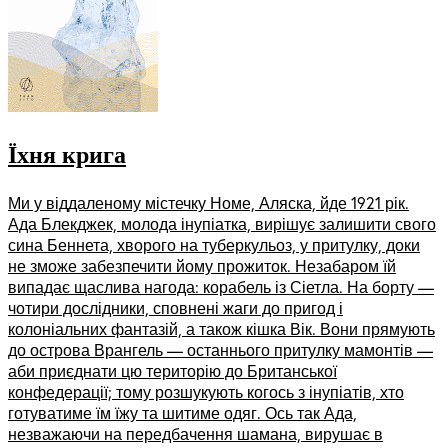
Їхня крига
Ми у віддаленому містечку Номе, Аляска, йде 1921 рік.
Ада Блекджек, молода інупіатка, вирішує залишити свого
сина Беннета, хворого на туберкульоз, у притулку, доки
не зможе забезпечити йому прожиток. Незабаром їй
випадає щаслива нагода: корабель із Сіетла. На борту —
чотири дослідники, сповнені жаги до пригод і
колоніальних фантазій, а також кішка Вік. Вони прямують
до острова Врангель — останнього притулку мамонтів —
аби приєднати цю територію до Британської
конфедерації; тому розшукують когось з інупіатів, хто
готуватиме їм їжу та шитиме одяг. Ось так Ада,
незважаючи на передбачення шамана, вирушає в