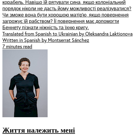
корабель. Навіщо їй рятувати сина, якщо колоніальний
порядок ніколи не дасть йому можливості реалізуватися?
Чи зможе вона бути хорошою матір’ю, якщо повернення
загрожує їй рабством? Її повернення має допомогти
Беннету пізнати ніжність та їхню кригу.
Translated from Spanish to Ukrainian by Oleksandra Laktionova
Written in Spanish by Montserrat Sánchez
7 minutes read
Життя належить мені