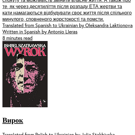
те, як через десятиліття після розпаду ЕТА жертви та
кати намагаються відбудувати своє життя після спільного
минулого, сповненого жорстокості та помсти.
Translated from Spanish to Ukrainian by Oleksandra Laktionova
Written in Spanish by Antonio Lleras
8 minutes read
Вирок
Translated from Polish to Ukrainian by Julia Stakhivska