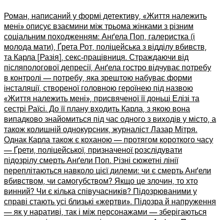
Роман, написаний у формі детективу, «Життя належить
мені» описує взаємини між трьома жінками з різним
соціальним походженням: Анґела Поп, галеристка (і
молода мати), Ґрета Рот, поліцейська з відділу вбивств,
та Карла [Разія], секс-працівниця. Страждаючи від
післяпологової депресії, Анґела гостро відчуває потребу
в контролі — потребу, яка зрештою набуває форми
інсталяції, створеної головною героїнею під назвою
«Життя належить мені», присвяченої її доньці Елізі та
сестрі Раїсі. До її плану входить Карла, з якою вона
випадково знайомиться під час одного з виходів у місто, а
також колишній однокурсник, журналіст Лазар Мітря.
Однак Карла також є коханою — протягом короткого часу
— Ґрети, поліцейської, призначеної розслідувати
підозрілу смерть Анґели Поп. Різні сюжетні лінії
переплітаються навколо цієї дилеми: чи є смерть Анґели
вбивством, чи самогубством? Якщо це злочин, то хто
винний? Чи є кілька співучасників? Підозрюваними у
справі стають усі близькі «жертви». Підозра й напруження
— як у наративі, так і між персонажами — зберігаються