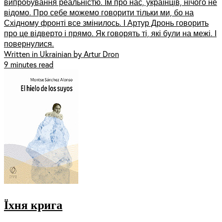
випробування реальністю. Їм про нас, українців, нічого не
відомо. Про себе можемо говорити тільки ми, бо на
Східному фронті все змінилось. І Артур Дронь говорить
про це відверто і прямо. Як говорять ті, які були на межі. І
повернулися.
Written in Ukrainian by Artur Dron
9 minutes read
Їхня крига