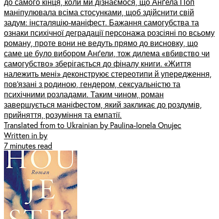
до самого кінця, коли ми дізнаємося, що Анґела Поп
маніпулювала всіма стосунками, щоб здійснити свій
задум: інсталяцію-маніфест. Бажання самогубства та
ознаки психічної деградації персонажа розсіяні по всьому
роману, проте вони не ведуть прямо до висновку, що
саме це було вибором Анґели, тож дилема «вбивство чи
самогубство» зберігається до фіналу книги. «Життя
належить мені» деконструює стереотипи й упередження,
пов’язані з родиною, гендером, сексуальністю та
психічними розладами. Таким чином, роман
завершується маніфестом, який закликає до роздумів,
прийняття, розуміння та емпатії.
Translated from to Ukrainian by Paulina-Ionela Onujec
Written in by
7 minutes read