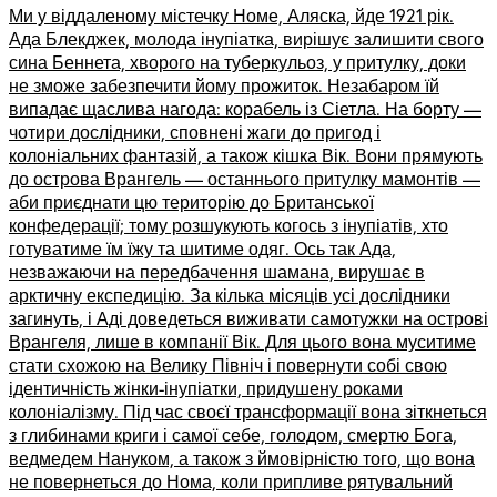
Ми у віддаленому містечку Номе, Аляска, йде 1921 рік.
Ада Блекджек, молода інупіатка, вирішує залишити свого
сина Беннета, хворого на туберкульоз, у притулку, доки
не зможе забезпечити йому прожиток. Незабаром їй
випадає щаслива нагода: корабель із Сіетла. На борту —
чотири дослідники, сповнені жаги до пригод і
колоніальних фантазій, а також кішка Вік. Вони прямують
до острова Врангель — останнього притулку мамонтів —
аби приєднати цю територію до Британської
конфедерації; тому розшукують когось з інупіатів, хто
готуватиме їм їжу та шитиме одяг. Ось так Ада,
незважаючи на передбачення шамана, вирушає в
арктичну експедицію. За кілька місяців усі дослідники
загинуть, і Аді доведеться виживати самотужки на острові
Врангеля, лише в компанії Вік. Для цього вона муситиме
стати схожою на Велику Північ і повернути собі свою
ідентичність жінки-інупіатки, придушену роками
колоніалізму. Під час своєї трансформації вона зіткнеться
з глибинами криги і самої себе, голодом, смертю Бога,
ведмедем Нануком, а також з ймовірністю того, що вона
не повернеться до Нома, коли припливе рятувальний