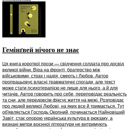
Гемінґвей нічого не знає
Ця книга короткої прози — свідчення солдата про досвід
великої війни. Віра на фронті, братерство між
військовими, страх і надія, смерть і Любов. Автор
пропрацьовує власні травматичні спогади, але текст
може стати психотерапією не лише для нього, а й для
читачів. Автор говорить про себе, переповідає реальність
та сни, але передовсім фіксує життя на межі. Розповідає
про людей великої Любові, на яких все й тримається. Тут
обʼявляється Господь Окопний, починається Найновіший
Завіт, стає опорою українська культура в рюкзаку, а
визнані метри воєнної літератури не витримують