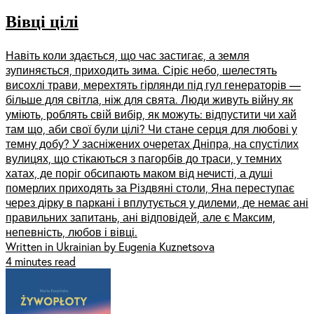
Вівці цілі
Навіть коли здається, що час застигає, а земля
зупиняється, приходить зима. Сіріє небо, шелестять
висохлі трави, мерехтять гірлянди під гул генераторів —
більше для світла, ніж для свята. Люди живуть війну як
уміють, роблять свій вибір, як можуть: відпустити чи хай
там що, аби свої були цілі? Чи стане серця для любові у
темну добу? У засніжених очеретах Дніпра, на спустілих
вулицях, що стікаються з пагорбів до траси, у темних
хатах, де поріг обсипають маком від нечисті, а душі
померлих приходять за Різдвяні столи, Яна переступає
через дірку в паркані і вплутується у дилеми, де немає ані
правильних запитань, ані відповідей, але є Максим,
непевність, любов і вівці.
Written in Ukrainian by Eugenia Kuznetsova
4 minutes read