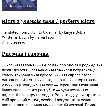
місто з уламків скла / розбите місто
Translated from Dutch to Ukrainian by Larysa Dobra
Written in Dutch by Hanan Faour
7 minutes read
Рисочка і галочка
«Рисочка і галочка» — це роман про Мію та її родину, яка
після здобуття Словенією незалежності потрапила у
списки так званих «викреслених». Ця справа стала
однією із найтемніших епізодів новітньої історії Словенії:
у 1992 році понад 25 000 осіб — переважно мешканців
інших югославських республік — були незаконно
видалені з реєстру громадян. Вони за одну ніч втратили
свій правовий статус, особисті документи та основні
права, ставши невидимими у власній державі. Роман