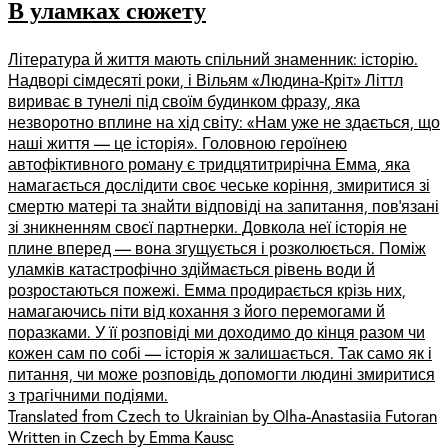
В уламках сюжету
Література й життя мають спільний знаменник: історію.
Надворі сімдесяті роки, і Вільям «Людина-Кріт» Літтл
вириває в тунелі під своїм будинком фразу, яка
незворотно вплине на хід світу: «Нам уже не здається, що
наші життя — це історія». Головною героїнею
автофіктивного роману є тридцятитрирічна Емма, яка
намагається дослідити своє чеське коріння, змиритися зі
смертю матері та знайти відповіді на запитання, пов’язані
зі зникненням своєї партнерки. Довкола неї історія не
плине вперед — вона згущується і розколюється. Поміж
уламків катастрофічно здіймається рівень води й
розростаються пожежі. Емма продирається крізь них,
намагаючись піти від кохання з його перемогами й
поразками. У її розповіді ми доходимо до кінця разом чи
кожен сам по собі — історія ж залишається. Так само як і
питання, чи може розповідь допомогти людині змиритися
з трагічними подіями.
Translated from Czech to Ukrainian by Olha-Anastasiia Futoran
Written in Czech by Emma Kausc