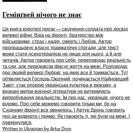
Гемінґвей нічого не знає
Ця книга короткої прози — свідчення солдата про досвід
великої війни. Віра на фронті, братерство між
військовими, страх і надія, смерть і Любов. Автор
пропрацьовує власні травматичні спогади, але текст
може стати психотерапією не лише для нього, а й для
читачів. Автор говорить про себе, переповідає реальність
та сни, але передовсім фіксує життя на межі. Розповідає
про людей великої Любові, на яких все й тримається. Тут
обʼявляється Господь Окопний, починається Найновіший
Завіт, стає опорою українська культура в рюкзаку, а
визнані метри воєнної літератури не витримують
випробування реальністю. Їм про нас, українців, нічого не
відомо. Про себе можемо говорити тільки ми, бо на
Східному фронті все змінилось. І Артур Дронь говорить
про це відверто і прямо. Як говорять ті, які були на межі. І
повернулися.
Written in Ukrainian by Artur Dron