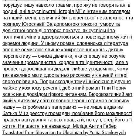
порушує тишу навколо травми, про яку не говорять ані в
родині, ані в суспільстві. Історія Мії є інтимним поглядом
на інший, менш величний бік словенської незалежності та
розпаду Югославії. За допомогою тонкого гумору та
делікатної оповіді авторка показує, як суспільні та
політичні зміни віддзеркалюються в повсякденному житті
окремої людини. У цьому романі словенська література
вперше осмислює явище «викреслення» крізь дитячу
перспективу — очима дівчинки, яка спершу не розуміє
значення громадянства, кордонів та ідентичності, але в
процесі дорослішання дедалі глибше усвідомлює, чому
так важливо мати «достатньо рисочок» у кінцевій літері
свого прізвища. Попри складну тему і її болісне відлуння
майже у кожному реченні, дебютний роман Тіни Перич
все ж не є досвідом гіркого читанням. Бюрократичний акт,
який у дитячому світі головної героїні отримав особливу
назву — «проблема з паперами» — не лише видалив
батька Мії з реєстру громадян, позбавив його можливості
працевлаштування та всіх прав, а й, по суті, стер його з її
життя. На щастя, не назавжди. Міліца Антич Ґабер
Translated from Slovenian to Ukrainian by Yuliia Stankevych