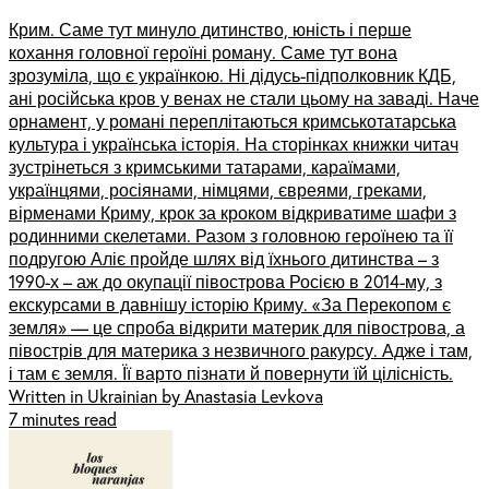
Крим. Саме тут минуло дитинство, юність і перше
кохання головної героїні роману. Саме тут вона
зрозуміла, що є українкою. Ні дідусь-підполковник КДБ,
ані російська кров у венах не стали цьому на заваді. Наче
орнамент, у романі переплітаються кримськотатарська
культура і українська історія. На сторінках книжки читач
зустрінеться з кримськими татарами, караїмами,
українцями, росіянами, німцями, євреями, греками,
вірменами Криму, крок за кроком відкриватиме шафи з
родинними скелетами. Разом з головною героїнею та її
подругою Аліє пройде шлях від їхнього дитинства – з
1990-х – аж до окупації півострова Росією в 2014-му, з
екскурсами в давнішу історію Криму. «За Перекопом є
земля» — це спроба відкрити материк для півострова, а
півострів для материка з незвичного ракурсу. Адже і там,
і там є земля. Її варто пізнати й повернути їй цілісність.
Written in Ukrainian by Anastasia Levkova
7 minutes read