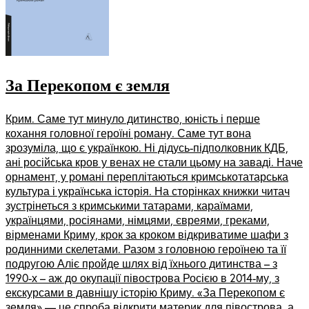
За Перекопом є земля
Крим. Саме тут минуло дитинство, юність і перше
кохання головної героїні роману. Саме тут вона
зрозуміла, що є українкою. Ні дідусь-підполковник КДБ,
ані російська кров у венах не стали цьому на заваді. Наче
орнамент, у романі переплітаються кримськотатарська
культура і українська історія. На сторінках книжки читач
зустрінеться з кримськими татарами, караїмами,
українцями, росіянами, німцями, євреями, греками,
вірменами Криму, крок за кроком відкриватиме шафи з
родинними скелетами. Разом з головною героїнею та її
подругою Аліє пройде шлях від їхнього дитинства – з
1990-х – аж до окупації півострова Росією в 2014-му, з
екскурсами в давнішу історію Криму. «За Перекопом є
земля» — це спроба відкрити материк для півострова, а