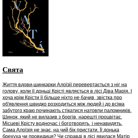
Свята
Життя вдови-шинкарки Алоїзії перевертається з ніг на
голову, коли її доньці Крісті являється в лісі Діва Марія. І
хоча крім Крісти її більше ніхто не бачив, звістка про
об’явлення швидко розходиться між людей і до всіма
забутого краю починають стікатися натовпи паломників.
Шинок, який не вилазив з боргів, нарешті процвітає.
Місцеві Крісту водночас і боготворять, і ненавидять.
Сама Алоїзія не знає, на чий бік пристати. Її донька
брехуха чи провидиця? Чи справді в лісі явилася Матір