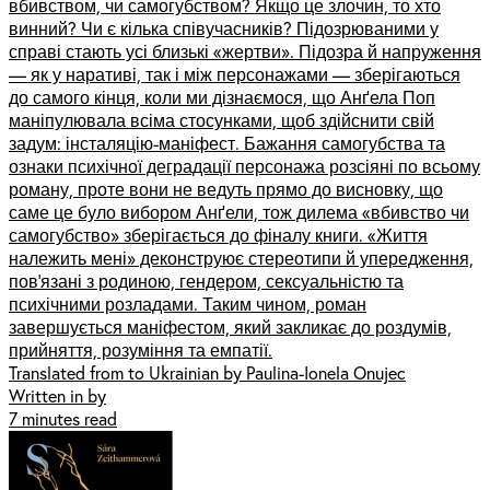
вбивством, чи самогубством? Якщо це злочин, то хто
винний? Чи є кілька співучасників? Підозрюваними у
справі стають усі близькі «жертви». Підозра й напруження
— як у наративі, так і між персонажами — зберігаються
до самого кінця, коли ми дізнаємося, що Анґела Поп
маніпулювала всіма стосунками, щоб здійснити свій
задум: інсталяцію-маніфест. Бажання самогубства та
ознаки психічної деградації персонажа розсіяні по всьому
роману, проте вони не ведуть прямо до висновку, що
саме це було вибором Анґели, тож дилема «вбивство чи
самогубство» зберігається до фіналу книги. «Життя
належить мені» деконструює стереотипи й упередження,
пов’язані з родиною, гендером, сексуальністю та
психічними розладами. Таким чином, роман
завершується маніфестом, який закликає до роздумів,
прийняття, розуміння та емпатії.
Translated from to Ukrainian by Paulina-Ionela Onujec
Written in by
7 minutes read