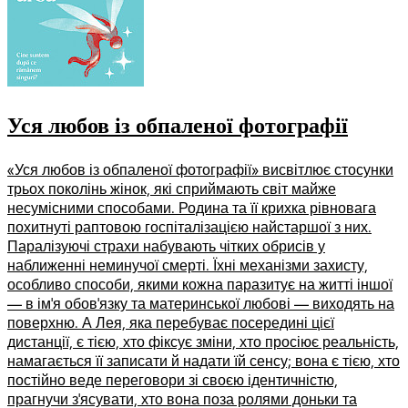
Уся любов із обпаленої фотографії
«Уся любов із обпаленої фотографії» висвітлює стосунки
трьох поколінь жінок, які сприймають світ майже
несумісними способами. Родина та її крихка рівновага
похитнуті раптовою госпіталізацією найстаршої з них.
Паралізуючі страхи набувають чітких обрисів у
наближенні неминучої смерті. Їхні механізми захисту,
особливо способи, якими кожна паразитує на житті іншої
— в ім’я обов’язку та материнської любові — виходять на
поверхню. А Лея, яка перебуває посередині цієї
дистанції, є тією, хто фіксує зміни, хто просіює реальність,
намагається її записати й надати їй сенсу; вона є тією, хто
постійно веде переговори зі своєю ідентичністю,
прагнучи з’ясувати, хто вона поза ролями доньки та