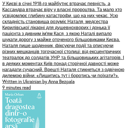
У Києві в січні 1918-го майбутнє втрачає певність, а
Кассандра втрачає віру у власні пророцтва. Та мало хто
усвідомлює глибину катастрофи, що на них чекає. Усю
складність становища розуміє Наталя, медсестра
Кирилівської лікарні для душевнохворих і донька її
пацієнта з дивним ім’ям Кася, з якою Наталі випало
шукати дорогу з майже оточеного більшовиками Києва.
Наталя пише щоденник, фіксуючи події та описуючи
різних мешканців тогочасної столиці: від ексцентричних
театралок до солдатів УНР та більшовицьких агітаторів. І
в деяких моментах Київ понад сторічної давності може
нагадати сучасний. Врешті Наталя стикнеться з одвічною
дилемою війни: «Лишитись тут і боротись чи поїхати?».
Written in Ukrainian by Anna Bezpala
9 minutes read