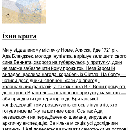
Їхня крига
Ми у віддаленому містечку Номе, Аляска, йде 1921 рік.
Ада Блекджек, молода інупіатка, вирішує залишити свого
сина Беннета, хворого на туберкульоз, у притулку, доки
не зможе забезпечити йому прожиток. Незабаром їй
випадає щаслива нагода: корабель із Сіетла. На борту —
чотири дослідники, сповнені жаги до пригод і
колоніальних фантазій, а також кішка Вік. Вони прямують
до острова Врангель — останнього притулку мамонтів —
аби приєднати цю територію до Британської
конфедерації; тому розшукують когось з інупіатів, хто
готуватиме їм їжу та шитиме одяг. Ось так Ада,
незважаючи на передбачення шамана, вирушає в
арктичну експедицію. За кілька місяців усі дослідники
загинуть, і Аді доведеться виживати самотужки на острові