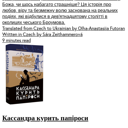
Божа, чи щось набагато страшніше? Ця історія про
любов, віру та безмежну волю заснована на реальних
подіях, які відбулися в дев’ятнадцятому столітті в
околицях чеського Броумова.
Translated from Czech to Ukrainian by Olha-Anastasiia Futoran
Written in Czech by Sára Zeithammerová
9 minutes read
Кассандра курить папіроси