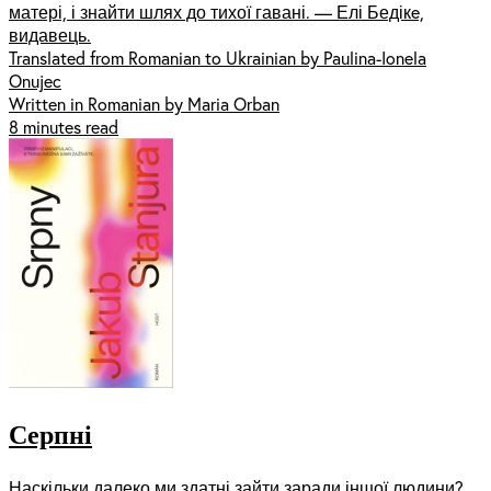
матері, і знайти шлях до тихої гавані. — Елі Бедікe,
видавець.
Translated from Romanian to Ukrainian by Paulina-Ionela
Onujec
Written in Romanian by Maria Orban
8 minutes read
Серпні
Наскільки далеко ми здатні зайти заради іншої людини?