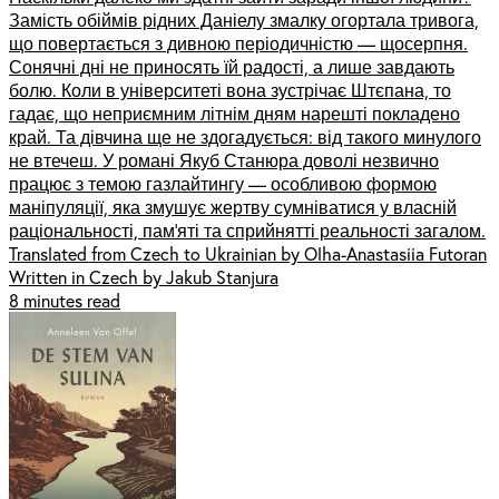
Замість обіймів рідних Даніелу змалку огортала тривога,
що повертається з дивною періодичністю — щосерпня.
Сонячні дні не приносять їй радості, а лише завдають
болю. Коли в університеті вона зустрічає Штєпана, то
гадає, що неприємним літнім дням нарешті покладено
край. Та дівчина ще не здогадується: від такого минулого
не втечеш. У романі Якуб Станюра доволі незвично
працює з темою газлайтингу — особливою формою
маніпуляції, яка змушує жертву сумніватися у власній
раціональності, пам’яті та сприйнятті реальності загалом.
Translated from Czech to Ukrainian by Olha-Anastasiia Futoran
Written in Czech by Jakub Stanjura
8 minutes read