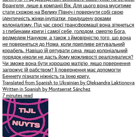
Врангеля, лише в компанії Вік. Для цього вона муситиме
стати схожою на Велику Північ і повернути собі свою
ідентичність жінки-інупіатки, придушену роками
колоніалізму. Під час своєї трансформації вона зіткнеться
з глибинами криги і самої себе, голодом, смертю Бога,
ведмедем Нануком, а також з ймовірністю того, що вона
не повернеться до Нома, коли припливе рятувальний
корабель. Навіщо їй рятувати сина, якщо колоніальний
порядок ніколи не дасть йому можливості реалізуватися?
Чи зможе вона бути хорошою матір’ю, якщо повернення
загрожує їй рабством? Її повернення має допомогти
Беннету пізнати ніжність та їхню кригу.
Translated from Spanish to Ukrainian by Oleksandra Laktionova
Written in Spanish by Montserrat Sánchez
7 minutes read