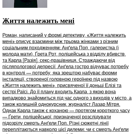
Життя належить мені
Роман, написаний у формі детективу, «Життя належить
мені» описує взаємини між трьома жінками з різним
соціальним походженням: Анґела Поп, галеристка (і
молода мати), Ґрета Рот, поліцейська з відділу вбивств,
та Карла [Разія], секс-працівниця. Страждаючи від
післяпологової депресії, Анґела гостро відчуває потребу
в контролі — потребу, яка зрештою набуває форми
інсталяції, створеної головною героїнею під назвою
«Життя належить мені», присвяченої її доньці Елізі та
сестрі Раїсі. До її плану входить Карла, з якою вона
випадково знайомиться під час одного з виходів у місто, а
також колишній однокурсник, журналіст Лазар Мітря.
Однак Карла також є коханою — протягом короткого часу
— Ґрети, поліцейської, призначеної розслідувати
підозрілу смерть Анґели Поп. Різні сюжетні лінії
переплітаються навколо цієї дилеми: чи є смерть Анґели