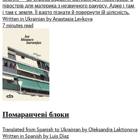
півострів для материка з незвичного ракурсу. Адже і там,
і там є земля. Її варто пізнати й повернути їй цілісність.
Written in Ukrainian by Anastasia Levkova
7 minutes read
Помаранчеві блоки
Translated from Spanish to Ukrainian by Oleksandra Laktionova
Written in Spanish by Luis Díaz