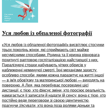
Уся любов із обпаленої фотографії
«Уся любов із обпаленої фотографії» висвітлює стосунки
трьох поколінь жінок, які сприймають світ майже
несумісними способами. Родина та її крихка рівновага
похитнуті раптовою госпіталізацією найстаршої з них.
Паралізуючі страхи набувають чітких обрисів у
наближенні неминучої смерті. Їхні механізми захисту,
особливо способи, якими кожна паразитує на житті іншої
— в ім’я обов’язку та материнської любові — виходять на
поверхню. А Лея, яка перебуває посередині цієї
дистанції, є тією, хто фіксує зміни, хто просіює реальність,
намагається її записати й надати їй сенсу; вона є тією, хто
постійно веде переговори зі своєю ідентичністю,
прагнучи з’ясувати, хто вона поза ролями доньки та