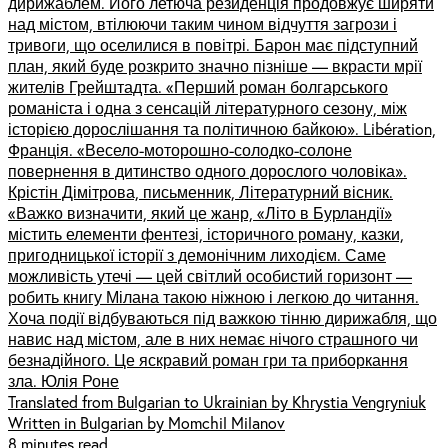
дирижаблем. Його летюча резиденція продовжує ширяти
над містом, втілюючи таким чином відчуття загрози і
тривоги, що оселилися в повітрі. Барон має підступний
план, який буде розкрито значно пізніше –– вкрасти мрії
жителів Грейштадта. «Перший роман болгарського
романіста і одна з сенсацій літературного сезону, між
історією дорослішання та політичною байкою». Libération,
Франція. «Весело-моторошно-солодко-солоне
повернення в дитинство одного дорослого чоловіка».
Крістін Дімітрова, письменник, Літературний вісник.
«Важко визначити, який це жанр, «Літо в Бурландії»
містить елементи фентезі, історичного роману, казки,
пригодницької історії з демонічним лиходієм. Саме
можливість утечі –– цей світлий особистий горизонт ––
робить книгу Мілана такою ніжною і легкою до читання.
Хоча події відбуваються під важкою тінню дирижабля, що
навис над містом, але в них немає нічого страшного чи
безнадійного. Це яскравий роман гри та приборкання
зла. Юлія Роне
Translated from Bulgarian to Ukrainian by Khrystia Vengryniuk
Written in Bulgarian by Momchil Milanov
8 minutes read