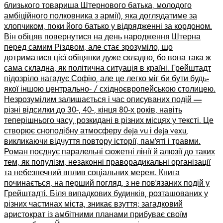
близького товариша Штернового батька, молодого
амбіційного полковника з армії), яка доглядатиме за
хлопчиком, поки його батько у відрядженні за кордоном.
Він обіцяв повернутися на день народження Штерна
перед самим Різдвом, але стає зрозуміло, що
дотриматися цієї обіцянки дуже складно, бо вона така ж
сама складна, як політична ситуація в країні. Грейштадт
підозріло нагадує Софію, але це легко міг би бути будь-
якої іншою центрально- / східноєвропейською столицею.
Незрозумілим залишається і час описуваних подій ––
різні відсилки до 30-, 40-, кінця 80-х років, навіть
теперішнього часу, розкидані в різних місцях у тексті. Це
створює сноподібну атмосферу deja vu і deja vexu,
викликаючи відчуття повтору історії, пам’яті і травми.
Роман поєднує паралельні сюжетні лінії й алюзії до таких
тем, як популізм, незаконні праворадикальні організації
та небезпечний вплив соціальних мереж. Книга
починається, на перший погляд, з не пов’язаних подій у
Грейштадті. Біля випадкових будинків, розташованих у
різних частинах міста, зникає взуття; загадковий
аристократ із амбітними планами прибуває своїм