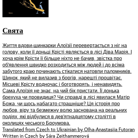
Свята
Життя вдови-шинкарки Алоїзії перевертається з ніг на
голову, коли її доньці Крісті являється в лісі Діва Марія. І
хоча крім Крісти її більше ніхто не бачив, звістка про
об’явлення швидко розходиться між людей і до всіма
забутого краю починають стікатися натовпи паломників.
Шинок, який не вилазив з боргів, нарешті процвітає.
Місцеві Крісту водночас і боготворять, і ненавидять.
Сама Алоїзія не знає, на чий бік пристати. Її донька
брехуха чи провидиця? Чи справді в лісі явилася Матір
Божа, чи щось набагато страшніше? Ця історія про
любов, віру та безмежну волю заснована на реальних
подіях, які відбулися в дев’ятнадцятому столітті в
околицях чеського Броумова.
Translated from Czech to Ukrainian by Olha-Anastasiia Futoran
Written in Czech by Sára Zeithammerová