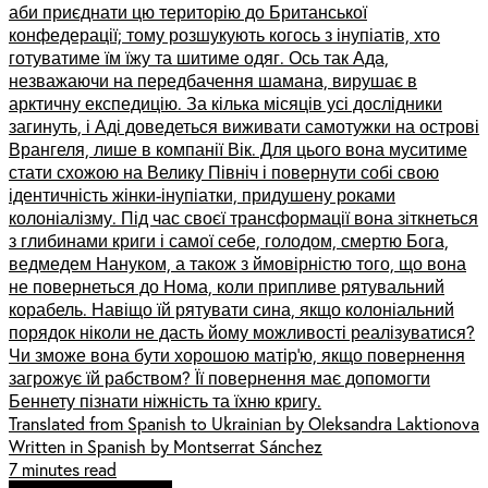
аби приєднати цю територію до Британської
конфедерації; тому розшукують когось з інупіатів, хто
готуватиме їм їжу та шитиме одяг. Ось так Ада,
незважаючи на передбачення шамана, вирушає в
арктичну експедицію. За кілька місяців усі дослідники
загинуть, і Аді доведеться виживати самотужки на острові
Врангеля, лише в компанії Вік. Для цього вона муситиме
стати схожою на Велику Північ і повернути собі свою
ідентичність жінки-інупіатки, придушену роками
колоніалізму. Під час своєї трансформації вона зіткнеться
з глибинами криги і самої себе, голодом, смертю Бога,
ведмедем Нануком, а також з ймовірністю того, що вона
не повернеться до Нома, коли припливе рятувальний
корабель. Навіщо їй рятувати сина, якщо колоніальний
порядок ніколи не дасть йому можливості реалізуватися?
Чи зможе вона бути хорошою матір’ю, якщо повернення
загрожує їй рабством? Її повернення має допомогти
Беннету пізнати ніжність та їхню кригу.
Translated from Spanish to Ukrainian by Oleksandra Laktionova
Written in Spanish by Montserrat Sánchez
7 minutes read