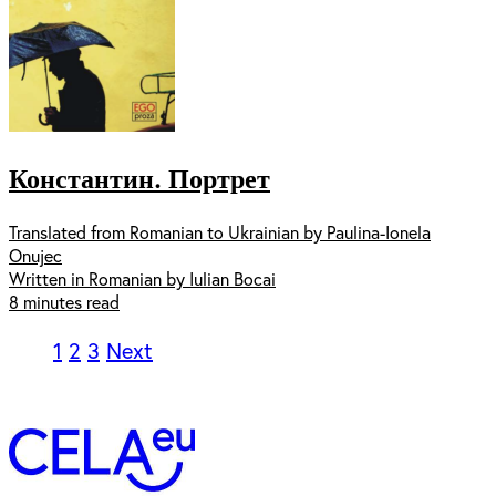
Константин. Портрет
Translated from Romanian to Ukrainian by Paulina-Ionela
Onujec
Written in Romanian by Iulian Bocai
8 minutes read
1
2
3
Next