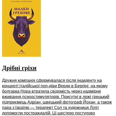
Дрібні гріхи
Дружня компанія сформувалася після інциденту на
концерті італійської поп-діви Верди в Берліні, на якому
болгарка Нора втратила свідомість через надмірне
вживання психостимуляторів. Присутні в ложі грецький
підприємець Адріан, швецький фотограф Йохан, а також
пара з Ізраїлю –– терапевт Сол та художниця Ліліт
допомогли постраждалій. Ці шестеро поступово