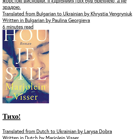
жорстокі висновки. Її «дрібний» гріх був брехнею, а не
зрадою.
Translated from Bulgarian to Ukrainian by Khrystia Vengryniuk
Written in Bulgarian by Paulina Georgieva
6 minutes read
Тихо!
Translated from Dutch to Ukrainian by Larysa Dobra
Written in Dutch by Marjolein Visser