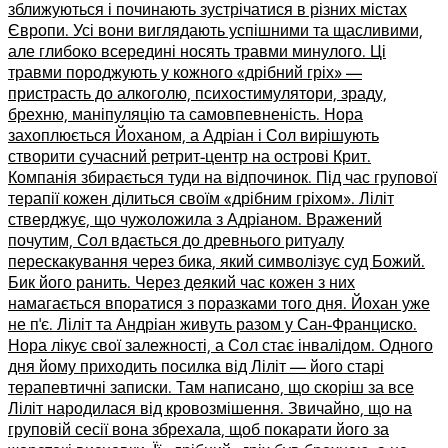
зближуються і починають зустрічатися в різних містах
Європи. Усі вони виглядають успішними та щасливими,
але глибоко всередині носять травми минулого. Ці
травми породжують у кожного «дрібний гріх» ––
пристрасть до алкоголю, психостимулятори, зраду,
брехню, маніпуляцію та самовпевненість. Нора
захоплюється Йоханом, а Адріан і Сол вирішують
створити сучасний ретрит-центр на острові Крит.
Компанія збирається туди на відпочинок. Під час групової
терапії кожен ділиться своїм «дрібним гріхом». Ліліт
стверджує, що чужоложила з Адріаном. Вражений
почутим, Сол вдається до древнього ритуалу
перескакування через бика, який символізує суд Божий.
Бик його ранить. Через деякий час кожен з них
намагається впоратися з поразками того дня. Йохан уже
не п’є. Ліліт та Андріан живуть разом у Сан-Франциско.
Нора лікує свої залежності, а Сол стає інвалідом. Одного
дня йому приходить посилка від Ліліт –– його старі
терапевтичні записки. Там написано, що скоріш за все
Ліліт народилася від кровозмішення. Звичайно, що на
груповій сесії вона збрехала, щоб покарати його за