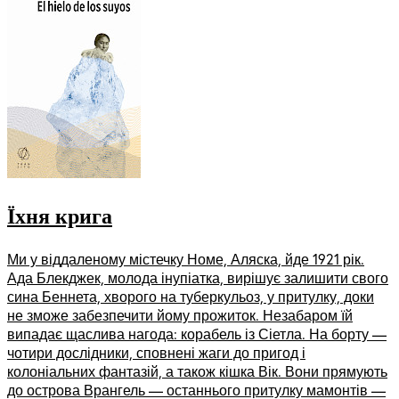
Їхня крига
Ми у віддаленому містечку Номе, Аляска, йде 1921 рік.
Ада Блекджек, молода інупіатка, вирішує залишити свого
сина Беннета, хворого на туберкульоз, у притулку, доки
не зможе забезпечити йому прожиток. Незабаром їй
випадає щаслива нагода: корабель із Сіетла. На борту —
чотири дослідники, сповнені жаги до пригод і
колоніальних фантазій, а також кішка Вік. Вони прямують
до острова Врангель — останнього притулку мамонтів —