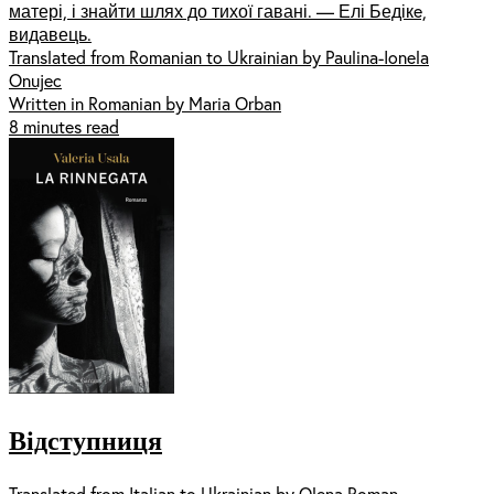
матері, і знайти шлях до тихої гавані. — Елі Бедікe,
видавець.
Translated from Romanian to Ukrainian by Paulina-Ionela
Onujec
Written in Romanian by Maria Orban
8 minutes read
Відступниця
Translated from Italian to Ukrainian by Olena Roman