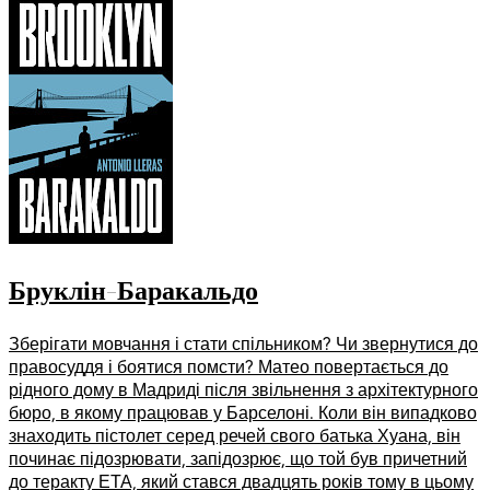
Бруклін-Баракальдо
Зберігати мовчання і стати спільником? Чи звернутися до
правосуддя і боятися помсти? Матео повертається до
рідного дому в Мадриді після звільнення з архітектурного
бюро, в якому працював у Барселоні. Коли він випадково
знаходить пістолет серед речей свого батька Хуана, він
починає підозрювати, запідозрює, що той був причетний
до теракту ЕТА, який стався двадцять років тому в цьому