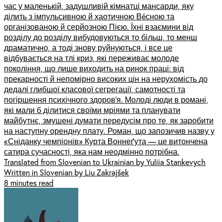
час у маленькій, задушливій кімнатці мансарди, яку
ділить з імпульсивною й хаотичною Вéсною та
організованою й серйозною Пією. Їхні взаємини від
розділу до розділу вибудовуються то більш, то менш
драматично, а тоді знову руйнуються, і все це
відбувається на тлі криз, які переживає молоде
покоління, що лише виходить на ринок праці: від
прекарності й непомірно високих цін на нерухомість до
дедалі глибшої класової сегрегації, самотності та
погіршення психічного здоров’я. Молоді люди в романі,
які мали б ділитися своїми мріями та планувати
майбутнє, змушені думати передусім про те, як заробити
на наступну орендну плату. Роман, що запозичив назву у
«Сніданку чемпіонів» Курта Воннеґута — це витончена
сатира сучасності, яка нам неодмінно потрібна.
Translated from Slovenian to Ukrainian by Yuliia Stankevych
Written in Slovenian by Liu Zakrajšek
8 minutes read