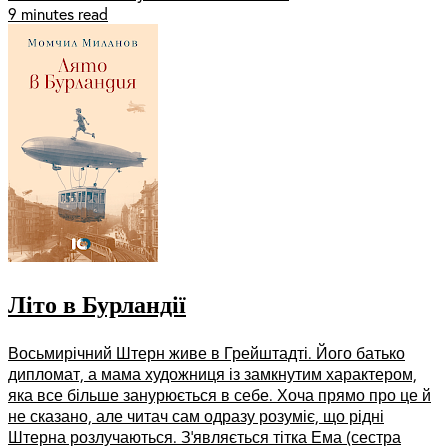
9 minutes read
Літо в Бурландії
Восьмирічний Штерн живе в Грейштадті. Його батько
дипломат, а мама художниця із замкнутим характером,
яка все більше занурюється в себе. Хоча прямо про це й
не сказано, але читач сам одразу розуміє, що рідні
Штерна розлучаються. З’являється тітка Ема (сестра