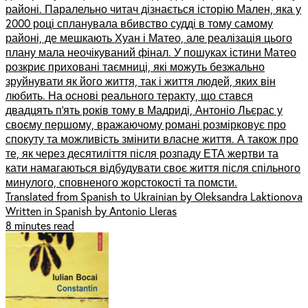
районі. Паралельно читач дізнається історію Мален, яка у
2000 році спланувала вбивство судді в тому самому
районі, де мешкають Хуан і Матео, але реалізація цього
плану мала неочікуваний фінал. У пошуках істини Матео
розкриє приховані таємниці, які можуть безжально
зруйнувати як його життя, так і життя людей, яких він
любить. На основі реального теракту, що стався
двадцять п’ять років тому в Мадриді, Антоніо Льєрас у
своєму першому, вражаючому романі розмірковує про
спокуту та можливість змінити власне життя. А також про
те, як через десятиліття після розпаду ЕТА жертви та
кати намагаються відбудувати своє життя після спільного
минулого, сповненого жорстокості та помсти.
Translated from Spanish to Ukrainian by Oleksandra Laktionova
Written in Spanish by Antonio Lleras
8 minutes read