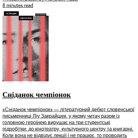
8 minutes read
Сніданок чемпіонок
«Сніданок чемпіонок» — літературний дебют словенської
письменниці Ліу Закрайшек, у якому читач разом із
головною героїнею вирушає на три студентські
підробітки: до кінотеатру, культурного центру та книгарні.
Коли вона не відвідує лекції і не працює, то проводить