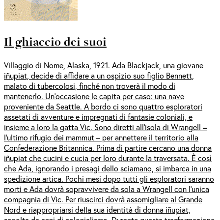
Il ghiaccio dei suoi
Villaggio di Nome, Alaska, 1921. Ada Blackjack, una giovane
iñupiat, decide di affidare a un ospizio suo figlio Bennett,
malato di tubercolosi, finché non troverà il modo di
mantenerlo. Un’occasione le capita per caso: una nave
proveniente da Seattle. A bordo ci sono quattro esploratori
assetati di avventure e impregnati di fantasie coloniali, e
insieme a loro la gatta Vic. Sono diretti all’isola di Wrangell –
l’ultimo rifugio dei mammut – per annettere il territorio alla
Confederazione Britannica. Prima di partire cercano una donna
iñupiat che cucini e cucia per loro durante la traversata. È così
che Ada, ignorando i presagi dello sciamano, si imbarca in una
spedizione artica. Pochi mesi dopo tutti gli esploratori saranno
morti e Ada dovrà sopravvivere da sola a Wrangell con l’unica
compagnia di Vic. Per riuscirci dovrà assomigliare al Grande
Nord e riappropriarsi della sua identità di donna iñupiat,
sepolta da anni di colonialismo. Durante questa trasformazione