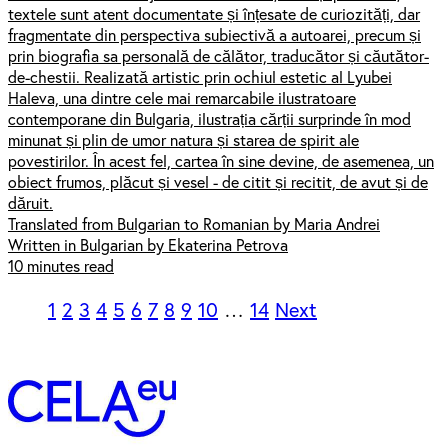
textele sunt atent documentate și înțesate de curiozități, dar
fragmentate din perspectiva subiectivă a autoarei, precum și
prin biografia sa personală de călător, traducător și căutător-
de-chestii. Realizată artistic prin ochiul estetic al Lyubei
Haleva, una dintre cele mai remarcabile ilustratoare
contemporane din Bulgaria, ilustrația cărții surprinde în mod
minunat și plin de umor natura și starea de spirit ale
povestirilor. În acest fel, cartea în sine devine, de asemenea, un
obiect frumos, plăcut și vesel - de citit și recitit, de avut și de
dăruit.
Translated from Bulgarian to Romanian by Maria Andrei
Written in Bulgarian by Ekaterina Petrova
10 minutes read
1
2
3
4
5
6
7
8
9
10
…
14
Next