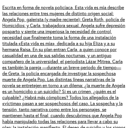
Escrita en forma de novela policíaca, Esta vida es mía describe
las relaciones entre tres mujeres de distinto origen social:
Angela Pop, galerista (y madre reciente); Greta Roth, policía de
Homicidios; y Carla, trabajadora sexual. Angela sufre depresión
posparto y siente una imperiosa la necesidad de control,
necesidad que finalmente toma la forma de una instalación
titulada «Esta vida es mía», dedicada a su hija Eliza y a su
hermana Raisa. En su plan entran Carla, a quien conoce por
casualidad en una de sus salidas nocturnas, y un antiguo
compañero de la universidad, el periodista Lázar Mitrea. Carla
es también la pareja —durante un breve periodo de tiempo—
de Greta, la policía encargada de investigar la sospechosa
muerte de Angela Pop. Las distintas líneas narrativas de la
novela se entretejen en torno a un dilema: ¿la muerte de Angela
es un homicidio o un suicidio? Si es un crimen, ¿quién es el
culpable? ¿Habrá más cómplices? Todos los allegados de la
«víctima» pasan a ser sospechosos del caso. La sospecha y la
tensión, tanto narrativa como entre los personajes, se
mantienen hasta el final, cuando descubrimos que Angela Pop
había manipulado todas las relaciones para llevar a cabo su
plan: la instalación-manifiesto. El deseo de suicidio y los signos