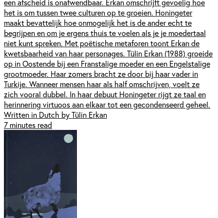
een afscheid is onafwendbaar. Erkan omschrijft gevoelig hoe
het is om tussen twee culturen op te groeien. Honingeter
maakt bevattelijk hoe onmogelijk het is de ander echt te
begrijpen en om je ergens thuis te voelen als je je moedertaal
niet kunt spreken. Met poëtische metaforen toont Erkan de
kwetsbaarheid van haar personages. Tülin Erkan (1988) groeide
op in Oostende bij een Franstalige moeder en een Engelstalige
grootmoeder. Haar zomers bracht ze door bij haar vader in
Turkije. Wanneer mensen haar als half omschrijven, voelt ze
zich vooral dubbel. In haar debuut Honingeter rijgt ze taal en
herinnering virtuoos aan elkaar tot een gecondenseerd geheel.
Written in Dutch by Tülin Erkan
7 minutes read