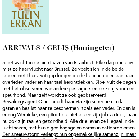
ARRIVALS / GELIȘ (Honingeter)
Sibel wacht in de luchthaven van Istanboel. Elke dag opnieuw
mist ze haar vlucht naar Brussel. Ze voelt zich in de beide
landen niet thuis, wil grip krijgen op de herinneringen aan haar
overleden vader en haar taal herontdekken. Sibel vult de dagen
met het observeren van andere passagiers en de zorg voor een
speurhond. Maar zelf wordt ze ook geobserveerd.
Bewakingsagent Ömer houdt haar via zijn schermen in da
gaten en beslist haar te beschermen, zoals een vader. En dan is
er nog Wernicke, een piloot die niet alleen zijn job verloor, maar
nu ook zijn taal en gezondheid. Alle drie leven ze illegaal in de
luchthaven, met hun eigen bagage en communicatieproblemen.
Een sneeuwstorm verlengt hun ongemakkelijke samenzijn, maar