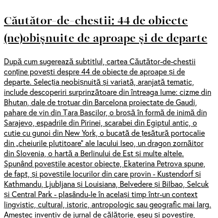
Căutător-de-chestii: 44 de obiecte
(ne)obișnuite de aproape și de departe
După cum sugerează subtitlul, cartea Căutător-de-chestii
conține povești despre 44 de obiecte de aproape și de
departe. Selecția neobișnuită și variată, aranjată tematic,
include descoperiri surprinzătoare din întreaga lume: cizme din
Bhutan, dale de trotuar din Barcelona proiectate de Gaudi,
pahare de vin din Țara Bascilor, o broșă în formă de inimă din
Sarajevo, espadrile din Pirinei, scarabei din Egiptul antic, o
cutie cu gunoi din New York, o bucată de țesătură portocalie
din „cheiurile plutitoare” ale lacului Iseo, un dragon zornăitor
din Slovenia, o hartă a Berlinului de Est și multe altele.
Spunând poveștile acestor obiecte, Ekaterina Petrova spune,
de fapt, și poveștile locurilor din care provin - Kustendorf și
Kathmandu, Ljubljana și Louisiana, Belvedere și Bilbao, Selcuk
și Central Park - plasându-le în același timp într-un context
lingvistic, cultural, istoric, antropologic sau geografic mai larg.
Amestec inventiv de jurnal de călătorie, eseu și povestire,