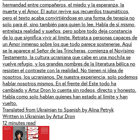
hermandad entre compañeros, el miedo y la esperanza, la
muerte y el Amor. El autor revive sus recuerdos traumáticos,
pero el texto acaba convirtiéndose en una forma de terapia no
solo para él, sino también para quien lo lee. Habla de sí mismo,
entrelaza realidad y sueños, pero sobre todo deja constancia
de lo que significa vivir al límite. Retrata a personas capaces de
un Amor inmenso sobre los que todo parece sostenerse. Aquí
se le aparece el Señor de las Trincheras, comienza el Novísimo
Testamento, la cultura ucraniana que cabe en una mochila se
vuelve refugio, y los grandes nombres de la literatura bélica no
resisten el contraste con la realidad. No tienen ni idea de
nosotros, los ucranianos. De nuestra experiencia, solo podemos
hablar nosotros mismos. En el frente del Este todo ha
cambiado y Artur Dron lo cuenta sin rodeos, directo y honesto.
Habla como solo hablan quienes han estado al límite y han
vuelto.
Translated from Ukrainian to Spanish by Alina Petryk
Written in Ukrainian by Artur Dron
12 minutes read