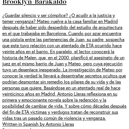
Brooklyn-Barakaldo
¿Guardar silencio y ser cómplice? ¿O acudir a la justicia y
temer venganza? Mateo vuelve a la casa familiar en Madrid
después de haber sido despedido del estudio de arquitectura
en el que trabajaba en Barcelona. Cuando por azar encuentra
una pistola entre las pertenencias de Juan, su padre, sospecha
que este tuvo relación con un atentado de ETA ocurrido hace
veinte años en el barrio. En paralelo, el lector conocerá la
historia de Malen, que, en el 2000, planificó el asesinato de un
juez en el mismo barrio de Juan y Mateo, pero cuya ejecución
tuvo un desenlace inesperado. La investigación de Mateo por
conocer la verdad le llevará a desentrañar secretos ocultos que
podrían desmontar sin remedio los pilares de su vida y de las
personas que quiere. Basándose en un atentado real de hace
veinticinco años en Madrid, Antonio Lleras reflexiona en su
primera y emocionante novela sobre la redención y la
posibilidad de cambiar de vida. Y sobre cómo décadas después
del fin de ETA víctimas y verdugos tratan de reconstruir sus
vidas tras un pasado común de violencia y venganza.
Written in Spanish by Antonio Lleras