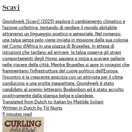
Scavi
Grondwerk [Scavi] (2025) esplora il cambiamento climatico e
l’azione collettiva, tentando di rendere il mondo abitabile
attraverso un linguaggio poetico e sensoriale. Nel romanzo,
una talpa senza pelo viene inviata in missione dalla sua colonia
nel Corno d’Africa in una piazza di Bruxelles. In attesa di
istruzioni che tardano ad arrivare, la talpa osserva gli strani
comportamenti degli Homo sapiens e inizia a scavare gallerie
nelle viscere della città. Mentre Bruxelles si apre in voragini che
frammentano l’infrastruttura del cuore politico dell’Europa,
l’incontro e la crescente amicizia con un attivista per il clima
conducono a una svolta inaspettata. Grondwerk è stato
candidato al premio letterario Boekenbon ed è stato accolto
positivamente dalla stampa belga e olandese.
Translated from Dutch to Italian by Matilde Soliani
Written in Dutch by Tijl Nuyts
9 minutes read