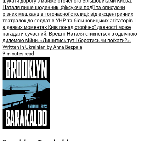
шукати дорогу з майже оточеного більшовиками Києва.
Наталя пише щоденник, фіксуючи події та описуючи
різних мешканців тогочасної столиці: від ексцентричних
театралок до солдатів УНР та більшовицьких агітаторів. І
в деяких моментах Київ понад сторічної давності може
нагадати сучасний. Врешті Наталя стикнеться з одвічною
дилемою війни: «Лишитись тут і боротись чи поїхати?».
Written in Ukrainian by Anna Bezpala
9 minutes read