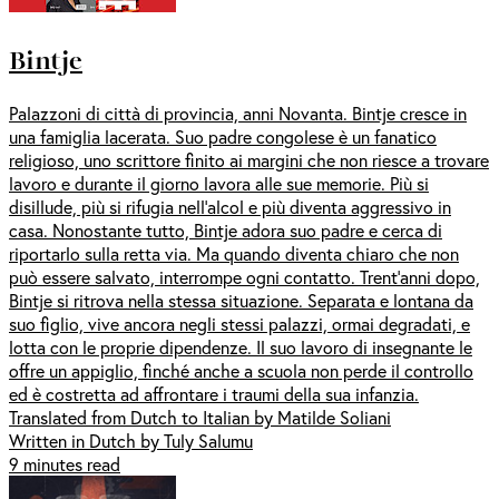
Bintje
Palazzoni di città di provincia, anni Novanta. Bintje cresce in
una famiglia lacerata. Suo padre congolese è un fanatico
religioso, uno scrittore finito ai margini che non riesce a trovare
lavoro e durante il giorno lavora alle sue memorie. Più si
disillude, più si rifugia nell’alcol e più diventa aggressivo in
casa. Nonostante tutto, Bintje adora suo padre e cerca di
riportarlo sulla retta via. Ma quando diventa chiaro che non
può essere salvato, interrompe ogni contatto. Trent’anni dopo,
Bintje si ritrova nella stessa situazione. Separata e lontana da
suo figlio, vive ancora negli stessi palazzi, ormai degradati, e
lotta con le proprie dipendenze. Il suo lavoro di insegnante le
offre un appiglio, finché anche a scuola non perde il controllo
ed è costretta ad affrontare i traumi della sua infanzia.
Translated from Dutch to Italian by Matilde Soliani
Written in Dutch by Tuly Salumu
9 minutes read