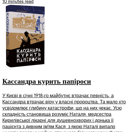
10 minutes read
Кассандра курить папіроси
У Києві в січні 1918-го майбутнє втрачає певність, а
Кассандра втрачає віру у власні пророцтва. Та мало хто
усвідомлює глибину катастрофи, що на них чекає. Усю
складність становища розуміє Наталя, медсестра
Кирилівської лікарні для душевнохворих і донька її
пацієнта з дивним ім’ям Кася, з якою Наталі випало