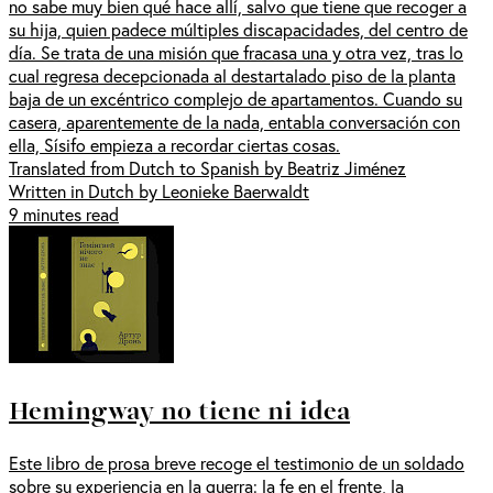
no sabe muy bien qué hace allí, salvo que tiene que recoger a
su hija, quien padece múltiples discapacidades, del centro de
día. Se trata de una misión que fracasa una y otra vez, tras lo
cual regresa decepcionada al destartalado piso de la planta
baja de un excéntrico complejo de apartamentos. Cuando su
casera, aparentemente de la nada, entabla conversación con
ella, Sísifo empieza a recordar ciertas cosas.
Translated from Dutch to Spanish by Beatriz Jiménez
Written in Dutch by Leonieke Baerwaldt
9 minutes read
Hemingway no tiene ni idea
Este libro de prosa breve recoge el testimonio de un soldado
sobre su experiencia en la guerra: la fe en el frente, la