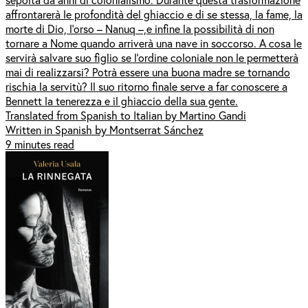
affrontarerà le profondità del ghiaccio e di se stessa, la fame, la
morte di Dio, l’orso – Nanuq –,e infine la possibilità di non
tornare a Nome quando arriverà una nave in soccorso. A cosa le
servirà salvare suo figlio se l’ordine coloniale non le permetterà
mai di realizzarsi? Potrà essere una buona madre se tornando
rischia la servitù? Il suo ritorno finale serve a far conoscere a
Bennett la tenerezza e il ghiaccio della sua gente.
Translated from Spanish to Italian by Martino Gandi
Written in Spanish by Montserrat Sánchez
9 minutes read