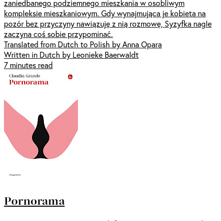
zaniedbanego podziemnego mieszkania w osobliwym
kompleksie mieszkaniowym. Gdy wynajmująca je kobieta na
pozór bez przyczyny nawiązuję z nią rozmowę, Syzyfka nagle
zaczyna coś sobie przypominać.
Translated from Dutch to Polish by Anna Opara
Written in Dutch by Leonieke Baerwaldt
7 minutes read
Pornorama