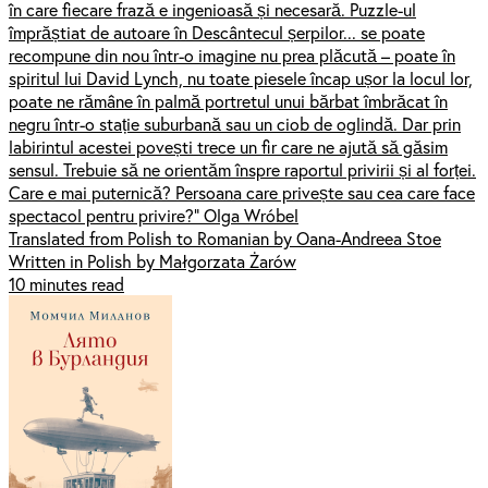
în care fiecare frază e ingenioasă și necesară. Puzzle-ul
împrăștiat de autoare în Descântecul șerpilor... se poate
recompune din nou într-o imagine nu prea plăcută – poate în
spiritul lui David Lynch, nu toate piesele încap ușor la locul lor,
poate ne rămâne în palmă portretul unui bărbat îmbrăcat în
negru într-o stație suburbană sau un ciob de oglindă. Dar prin
labirintul acestei povești trece un fir care ne ajută să găsim
sensul. Trebuie să ne orientăm înspre raportul privirii și al forței.
Care e mai puternică? Persoana care privește sau cea care face
spectacol pentru privire?” Olga Wróbel
Translated from Polish to Romanian by Oana-Andreea Stoe
Written in Polish by Małgorzata Żarów
10 minutes read