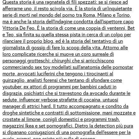
Questa storia è una ragnatela di fili spezzati: se si riesce ad
afferrarne uno, il resto scivola via. È la storia di un'inquietante
serie di morti nel mondo del porno tra Roma, Milano e Torino,
ma è anche la storia dell'indagine condotta dall'ispettore capo
Vittoria De Feo. È la storia di come una coppia di ventenni, Bet
e Teo, sia finita su quella stessa pista in cerca di un colpo per
rilanciare il proprio blog, ed è la storia del tentativo di un
giornalista di gossip di fare lo scoop della vita. Attorno alle
loro complicate ricerche si muove un coro surreale di
personaggi grotteschi: chirurghi che si arricchiscono
commerciando sex toy modellati sull'anatomia delle pornostar
morte, avvocati luciferini che tengono i tirocinanti al
guinzaglio, analisti forensi che tentano di sfondare come
youtuber, ex attori di programmi per bambini caduti in
disgrazia, psichiatri che si travestono da avocado durante le
sedute, influencer verbose strafatte di cocaina, untuosi
manager di attrici hard. Il tutto accompagnato e condito da
droghe sintetiche e contratti di sottomissione, mani mozzate e
crostate al limone, conigli domestici e programmi trash,
magazzini Ikea e set pornografici. Dietro la detection più pura
si dipanano coniugazioni di una pornografia dell’essere per la
quale, oramai, non esiste più nulla di osceno.