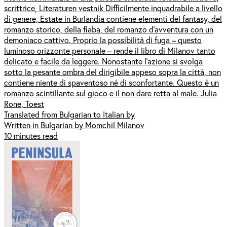
scrittrice, Literaturen vestnik Difficilmente inquadrabile a livello
di genere, Estate in Burlandia contiene elementi del fantasy, del
romanzo storico, della fiaba, del romanzo d'avventura con un
demoniaco cattivo. Proprio la possibilità di fuga – questo
luminoso orizzonte personale – rende il libro di Milanov tanto
delicato e facile da leggere. Nonostante l’azione si svolga
sotto la pesante ombra del dirigibile appeso sopra la città, non
contiene niente di spaventoso né di sconfortante. Questo è un
romanzo scintillante sul gioco e il non dare retta al male. Julia
Rone, Toest
Translated from Bulgarian to Italian by
Written in Bulgarian by Momchil Milanov
10 minutes read