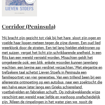
Corridor (Peninsula)
‘Hij bracht zijn gezicht tot vlak bij het hare, sloot zijn ogen en
voelde haar lippen meteen tegen de zijne duwen. Een oud lied
weerklonk door de straten. Een tel lang hielden elektronen op
met suizen, vergat het licht zijn schrikbarende snelheid. In een
flits kan een wereld vernield worden. Misschien geldt het
omgekeerde ook: een blik, enkele woorden kunnen jarenlang
wachten, een lawine aan verdriet verzachten.’ Met elegantie en
trefzekere taal schetst Lieven Stoefs in Peninsula een
familieportret van vier generaties. Van een trillend been bij een
allereerste ontmoeting op een autobus, naar een zoektocht die
een halve eeuw later langs een Grieks schiereiland,
voetbalvelden en fabrieken schuift. Op indrukwekkende wijze
verschijnt een wereld waar liefde en wanhoop onafscheidelijk
zijn. ‘Alleen de rimpelingen in het water zien we, nooit de