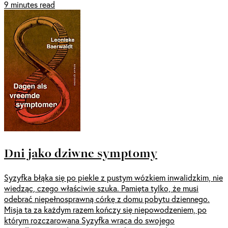
9 minutes read
Dni jako dziwne symptomy
Syzyfka błąka się po piekle z pustym wózkiem inwalidzkim, nie
wiedząc, czego właściwie szuka. Pamięta tylko, że musi
odebrać niepełnosprawną córkę z domu pobytu dziennego.
Misja ta za każdym razem kończy się niepowodzeniem, po
którym rozczarowana Syzyfka wraca do swojego