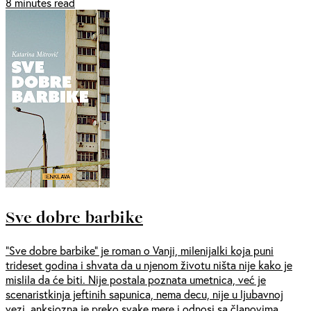
8 minutes read
Sve dobre barbike
“Sve dobre barbike” je roman o Vanji, milenijalki koja puni
trideset godina i shvata da u njenom životu ništa nije kako je
mislila da će biti. Nije postala poznata umetnica, već je
scenaristkinja jeftinih sapunica, nema decu, nije u ljubavnoj
vezi, anksiozna je preko svake mere i odnosi sa članovima