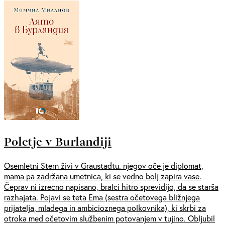
Poletje v Burlandiji
Osemletni Stern živi v Graustadtu. njegov oče je diplomat,
mama pa zadržana umetnica, ki se vedno bolj zapira vase.
Čeprav ni izrecno napisano, bralci hitro sprevidijo, da se starša
razhajata. Pojavi se teta Ema (sestra očetovega bližnjega
prijatelja, mladega in ambicioznega polkovnika), ki skrbi za
otroka med očetovim službenim potovanjem v tujino. Obljubil