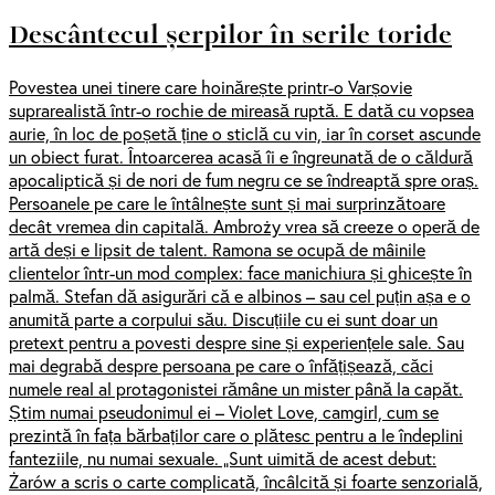
Descântecul șerpilor în serile toride
Povestea unei tinere care hoinărește printr-o Varșovie
suprarealistă într-o rochie de mireasă ruptă. E dată cu vopsea
aurie, în loc de poșetă ține o sticlă cu vin, iar în corset ascunde
un obiect furat. Întoarcerea acasă îi e îngreunată de o căldură
apocaliptică și de nori de fum negru ce se îndreaptă spre oraș.
Persoanele pe care le întâlnește sunt și mai surprinzătoare
decât vremea din capitală. Ambroży vrea să creeze o operă de
artă deși e lipsit de talent. Ramona se ocupă de mâinile
clientelor într-un mod complex: face manichiura și ghicește în
palmă. Stefan dă asigurări că e albinos – sau cel puțin așa e o
anumită parte a corpului său. Discuțiile cu ei sunt doar un
pretext pentru a povesti despre sine și experiențele sale. Sau
mai degrabă despre persoana pe care o înfățișează, căci
numele real al protagonistei rămâne un mister până la capăt.
Știm numai pseudonimul ei – Violet Love, camgirl, cum se
prezintă în fața bărbaților care o plătesc pentru a le îndeplini
fanteziile, nu numai sexuale. „Sunt uimită de acest debut:
Żarów a scris o carte complicată, încâlcită și foarte senzorială,