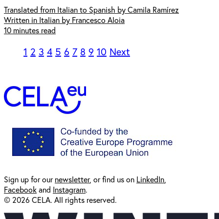
Translated from Italian to Spanish by Camila Ramírez
Written in Italian by Francesco Aloia
10 minutes read
1
2
3
4
5
6
7
8
9
10
Next
Sign up for our
newsl
etter
, or find us on
LinkedIn
,
Facebook
and
Instagram
.
© 2026 CELA. All rights reserved.