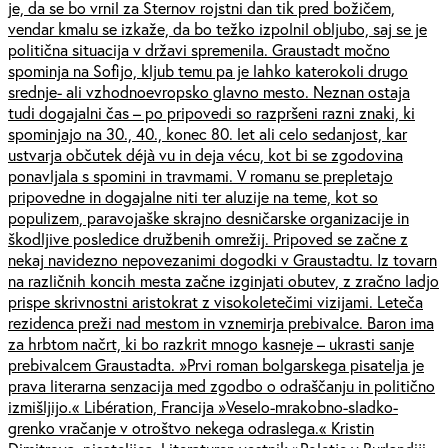
je, da se bo vrnil za Sternov rojstni dan tik pred božičem,
vendar kmalu se izkaže, da bo težko izpolnil obljubo, saj se je
politična situacija v državi spremenila. Graustadt močno
spominja na Sofijo, kljub temu pa je lahko katerokoli drugo
srednje- ali vzhodnoevropsko glavno mesto. Neznan ostaja
tudi dogajalni čas – po pripovedi so razpršeni razni znaki, ki
spominjajo na 30., 40., konec 80. let ali celo sedanjost, kar
ustvarja občutek déjà vu in deja vécu, kot bi se zgodovina
ponavljala s spomini in travmami. V romanu se prepletajo
pripovedne in dogajalne niti ter aluzije na teme, kot so
populizem, paravojaške skrajno desničarske organizacije in
škodljive posledice družbenih omrežij. Pripoved se začne z
nekaj navidezno nepovezanimi dogodki v Graustadtu. Iz tovarn
na različnih koncih mesta začne izginjati obutev, z zračno ladjo
prispe skrivnostni aristokrat z visokoletečimi vizijami. Leteča
rezidenca preži nad mestom in vznemirja prebivalce. Baron ima
za hrbtom načrt, ki bo razkrit mnogo kasneje – ukrasti sanje
prebivalcem Graustadta. »Prvi roman bolgarskega pisatelja je
prava literarna senzacija med zgodbo o odraščanju in politično
izmišljijo.« Libération, Francija »Veselo-mrakobno-sladko-
grenko vračanje v otroštvo nekega odraslega.« Kristin