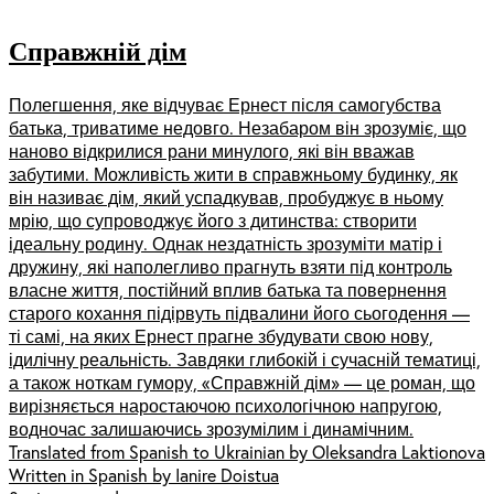
Справжній дім
Полегшення, яке відчуває Ернест після самогубства
батька, триватиме недовго. Незабаром він зрозуміє, що
наново відкрилися рани минулого, які він вважав
забутими. Можливість жити в справжньому будинку, як
він називає дім, який успадкував, пробуджує в ньому
мрію, що супроводжує його з дитинства: створити
ідеальну родину. Однак нездатність зрозуміти матір і
дружину, які наполегливо прагнуть взяти під контроль
власне життя, постійний вплив батька та повернення
старого кохання підірвуть підвалини його сьогодення —
ті самі, на яких Ернест прагне збудувати свою нову,
ідилічну реальність. Завдяки глибокій і сучасній тематиці,
а також ноткам гумору, «Справжній дім» — це роман, що
вирізняється наростаючою психологічною напругою,
водночас залишаючись зрозумілим і динамічним.
Translated from Spanish to Ukrainian by Oleksandra Laktionova
Written in Spanish by Ianire Doistua