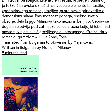
Dimitrova, pisateljica, Literaturen vestnik »Poletje v Burlandiji
je težko žanrovsko označiti, saj vsebuje elemente fantastike,
zgodovinskega romana, pravljice, pustolovske pripovedke z
demonskimi silami. Prav možnost pobega, osebno svetlo
obzorje, dela knjigo Milanova tako nežno in berljivo. Čeprav se
dogajanje odvija pod zatiralsko senco zračne ladje, ki lebdi nad
mestom, v njem ni nič grozljivega ali brezupnega. Gre za iskriv
roman o igri z zlom.« Julija Rone, Toes
Translated from Bulgarian to Slovenian by Maja Kovač
Written in Bulgarian by Momchil Milanov
9 minutes read