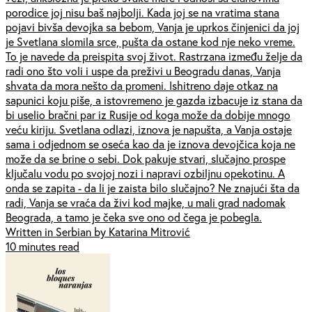
porodice joj nisu baš najbolji. Kada joj se na vratima stana
pojavi bivša devojka sa bebom, Vanja je uprkos činjenici da joj
je Svetlana slomila srce, pušta da ostane kod nje neko vreme.
To je navede da preispita svoj život. Rastrzana između želje da
radi ono što voli i uspe da preživi u Beogradu danas, Vanja
shvata da mora nešto da promeni. Ishitreno daje otkaz na
sapunici koju piše, a istovremeno je gazda izbacuje iz stana da
bi uselio bračni par iz Rusije od koga može da dobije mnogo
veću kiriju. Svetlana odlazi, iznova je napušta, a Vanja ostaje
sama i odjednom se oseća kao da je iznova devojčica koja ne
može da se brine o sebi. Dok pakuje stvari, slučajno prospe
ključalu vodu po svojoj nozi i napravi ozbiljnu opekotinu. A
onda se zapita - da li je zaista bilo slučajno? Ne znajući šta da
radi, Vanja se vraća da živi kod majke, u mali grad nadomak
Beograda, a tamo je čeka sve ono od čega je pobegla.
Written in Serbian by Katarina Mitrović
10 minutes read