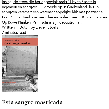
inslag, de steen die het oppervlak raakt.’ Lieven Stoefs is
ingenieur en schrijver. Hij groeide op in Griekenland. In zijn
schrijven versmelt een wetenschappelijke blik met poëtische
taal. Zijn kortverhalen verschenen onder meer in Kluger Hans en
Op Ruwe Planken. Peninsula is zijn debuutroman.
Written in Dutch by Lieven Stoefs
7 minutes read
Esta sangre masticada