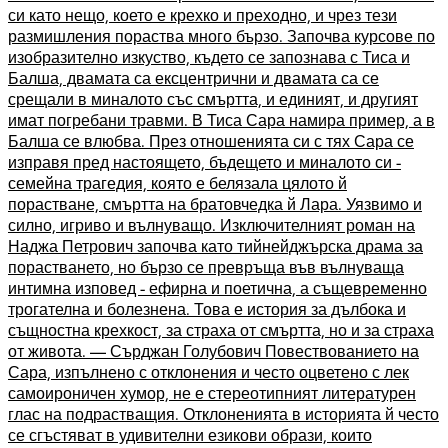
си като нещо, което е крехко и преходно, и чрез тези
размишления пораства много бързо. Започва курсове по
изобразително изкуство, където се запознава с Тиса и
Балша, двамата са ексцентрични и двамата са се
срещали в миналото със смъртта, и единият, и другият
имат погребани травми. В Тиса Сара намира пример, а в
Балша се влюбва. През отношенията си с тях Сара се
изправя пред настоящето, бъдещето и миналото си -
семейна трагедия, която е белязала цялото й
порастване, смъртта на братовчедка й Лара. Уязвимо и
силно, игриво и вълнуващо. Изключителният роман на
Наджа Петрович започва като тийнейджърска драма за
порастването, но бързо се превръща във вълнуваща
интимна изповед - ефирна и поетична, а същевременно
трогателна и болезнена. Това е история за дълбока и
същностна крехкост, за страха от смъртта, но и за страха
от живота. — Сърджан Голубович Повествованието на
Сара, изпълнено с отклонения и често оцветено с лек
самоироничен хумор, не е стереотипният литературен
глас на подрастващия. Отклоненията в историята й често
се сгъстяват в удивителни езикови образи, които