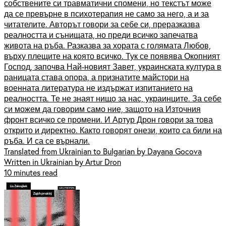
собствените си травматични спомени, но текстът може
да се превърне в психотерапия не само за него, а и за
читателите. Авторът говори за себе си, преразказва
реалността и сънищата, но преди всичко запечатва
живота на ръба. Разказва за хората с голямата Любов,
върху плещите на която всичко. Тук се появява Окопният
Господ, започва Най-новият Завет, украинската култура в
раницата става опора, а признатите майстори на
военната литература не издържат изпитанието на
реалността. Те не знаят нищо за нас, украинците. За себе
си можем да говорим само ние, защото на Източния
фронт всичко се промени. И Артур Дрон говори за това
открито и директно. Както говорят онези, които са били на
ръба. И са се върнали.
Translated from Ukrainian to Bulgarian by Dayana Gocova
Written in Ukrainian by Artur Dron
10 minutes read