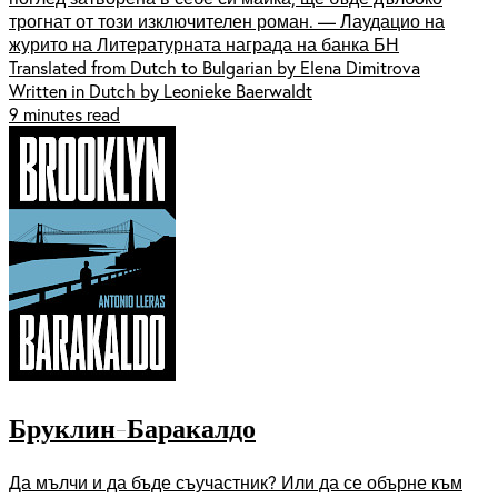
трогнат от този изключителен роман. — Лаудацио на
журито на Литературната награда на банка БН
Translated from Dutch to Bulgarian by Elena Dimitrova
Written in Dutch by Leonieke Baerwaldt
9 minutes read
Бруклин-Баракалдо
Да мълчи и да бъде съучастник? Или да се обърне към