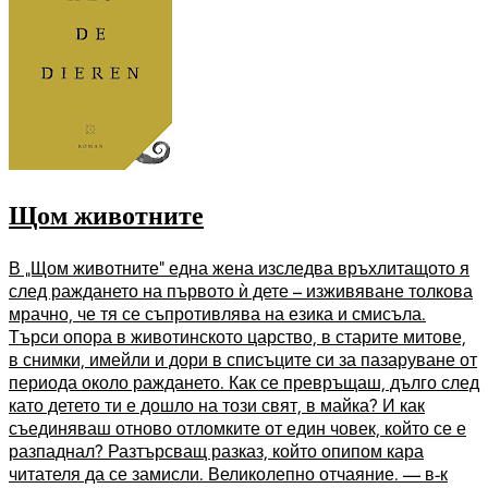
Щом животните
В „Щом животните” една жена изследва връхлитащото я
след раждането на първото ѝ дете – изживяване толкова
мрачно, че тя се съпротивлява на езика и смисъла.
Търси опора в животинското царство, в старите митове,
в снимки, имейли и дори в списъците си за пазаруване от
периода около раждането. Как се превръщаш, дълго след
като детето ти е дошло на този свят, в майка? И как
съединяваш отново отломките от един човек, който се е
разпаднал? Разтърсващ разказ, който опипом кара
читателя да се замисли. Великолепно отчаяние. — в-к