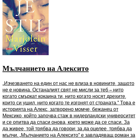
Мълчанието на Алексито
„Изчезването на един от нас не влиза в новините, защото
не е новина. Останалият свят не мисли за теб – нито
когато смъркат кокаина ти, нито когато носят дрехите,
които си ушил, нито когато те изгонят от страната.“ Това е
историята на Алекс, затворено момче, бежанец от
Мексико, който започва стаж в нидерландски университет
и се опитва да спаси онова, което може да се спаси. За
да живее, той трябва да говори; за да оцелее, трябва да
мълчи. „Мълчанието на Алексито“ е завладяващ роман за