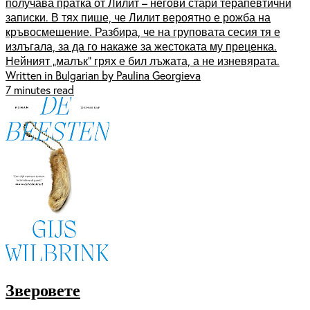
получава пратка от Лилит – негови стари терапевтични
записки. В тях пише, че Лилит вероятно е рожба на
кръвосмешение. Разбира, че на груповата сесия тя е
излъгала, за да го накаже за жестоката му преценка.
Нейният „малък“ грях е бил лъжата, а не изневярата.
Written in Bulgarian by Paulina Georgieva
7 minutes read
Зверовете