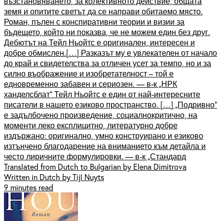
възстановяването, за колективното действие, общата
земя и опитите светът да се направи обитаемо място.
Роман, пълен с конспиративни теории и визии за
бъдещето, който ни показва, че не можем един без друг.
Дебютът на Тейл Ньойтс е оригинален, интересен и
добре обмислен.[…] Разказът му е увлекателен от начало
до край и свидетелства за отличен усет за темпо, но и за
силно въображение и изобретателност – той е
едновременно забавен и сериозен. — в-к „НРК
ханделсблат” Тейл Ньойтс е един от най-интересните
писатели в нашето езиково пространство. […] „Подривно”
е задълбочено произведение, социалнокритично, на
моменти леко експлицитно, литературно добре
издържано: оригинално, умно конструирано и езиково
изтънчено благодарение на вниманието към детайла и
често лиричните формулировки. — в-к „Стандард
Translated from Dutch to Bulgarian by Elena Dimitrova
Written in Dutch by Tijl Nuyts
9 minutes read