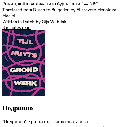
Роман, който увлича като бурна река.“ — NRC
Translated from Dutch to Bulgarian by Elissaveta Manolova
Maciel
Written in Dutch by Gijs Wilbrink
8 minutes read
Подривно
“Подривно” е разказ за съпротивата и за