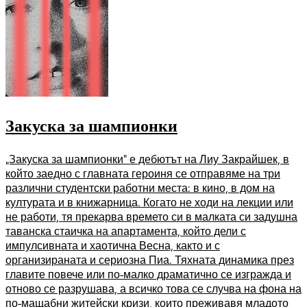
Закуска за шампионки
„Закуска за шампионки“ е дебютът на Лиу Закрайшек, в
който заедно с главната героиня се отправяме на три
различни студентски работни места: в кино, в дом на
културата и в книжарница. Когато не ходи на лекции или
не работи, тя прекарва времето си в малката си задушна
таванска стаичка на апартамента, който дели с
импулсивната и хаотична Весна, както и с
организираната и сериозна Пиа. Тяхната динамика през
главите повече или по-малко драматично се изгражда и
отново се разрушава, а всичко това се случва на фона на
по-мащабни житейски кризи, които преживавя младото