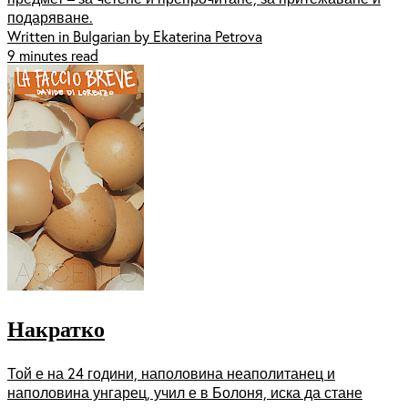
подаряване.
Written in Bulgarian by Ekaterina Petrova
9 minutes read
Накратко
Той е на 24 години, наполовина неаполитанец и
наполовина унгарец, учил е в Болоня, иска да стане