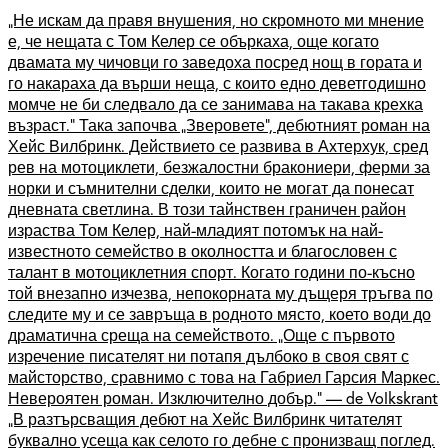
„Не искам да правя внушения, но скромното ми мнение
е, че нещата с Том Келер се объркаха, още когато
двамата му чичовци го заведоха посред нощ в гората и
го накараха да върши неща, с които едно деветгодишно
момче не би следвало да се занимава на такава крехка
възраст.“ Така започва „Зверовете“, дебютният роман на
Хейс Вилбринк. Действието се развива в Ахтерхук, сред
рев на мотоциклети, безжалостни бракониери, ферми за
норки и съмнителни сделки, които не могат да понесат
дневната светлина. В този тайнствен граничен район
израства Том Келер, най-младият потомък на най-
известното семейство в околността и благословен с
талант в мотоциклетния спорт. Когато години по-късно
той внезапно изчезва, непокорната му дъщеря тръгва по
следите му и се завръща в родното място, което води до
драматична среща на семейството. „Още с първото
изречение писателят ни потапя дълбоко в своя свят с
майсторство, сравнимо с това на Габриел Гарсия Маркес.
Невероятен роман. Изключително добър.“ — de Volkskrant
„В разтърсващия дебют на Хейс Вилбринк читателят
буквално усеща как селото го дебне с пронизващ поглед.