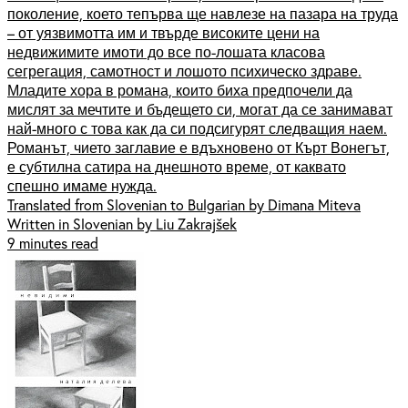
поколение, което тепърва ще навлезе на пазара на труда
– от уязвимотта им и твърде високите цени на
недвижимите имоти до все по-лошата класова
сегрегация, самотност и лошото психическо здраве.
Младите хора в романа, които биха предпочели да
мислят за мечтите и бъдещето си, могат да се занимават
най-много с това как да си подсигурят следващия наем.
Романът, чието заглавие е вдъхновено от Кърт Вонегът,
е субтилна сатира на днешното време, от каквато
спешно имаме нужда.
Translated from Slovenian to Bulgarian by Dimana Miteva
Written in Slovenian by Liu Zakrajšek
9 minutes read