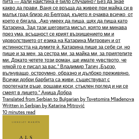
пита — дали наистина е било случайно? Без да знае
какво да прави, Ваня се връща да живее при майка си в
малък град близо до Белград, където я очаква всичко, от
което е бягала. „Ако умеех да пиша, щях да пиша като
Катарина. Зад тази шеговита мисъл, която ми минава
през ума, всъщност се крият възхищението ми и
удоволствието от езика на Катарина Митрович и от
истинността на думите ѝ. Катарина пише за себе си, но
пише и за мен, за сестра ми, за майка ми, за приятелите
ми. Докато четете този роман, ще имате чувството, че
някой го е писал за вас.“ Владимир Тагич „Бързо,
вълнуващо, остроумно, образно и дълбоко преживяно.
Всички добри барбита са живи, съществуват с
протегнати ръце, рошави коси, стъклен поглед и ни се
смеят в лицето.“ Аница Добра
Translated from Serbian to Bulgarian by Tsvetomira Mladenova
Written in Serbian by Katarina Mitrović
10 minutes read