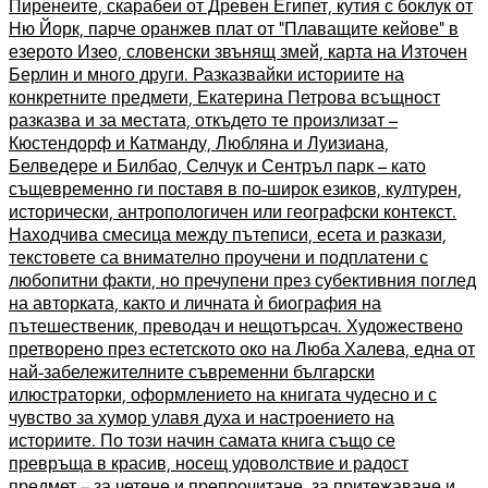
Пиренеите, скарабеи от Древен Египет, кутия с боклук от
Ню Йорк, парче оранжев плат от “Плаващите кейове” в
езерото Изео, словенски звънящ змей, карта на Източен
Берлин и много други. Разказвайки историите на
конкретните предмети, Екатерина Петрова всъщност
разказва и за местата, откъдето те произлизат –
Кюстендорф и Катманду, Любляна и Луизиана,
Белведере и Билбао, Селчук и Сентръл парк – като
същевременно ги поставя в по-широк езиков, културен,
исторически, антропологичен или географски контекст.
Находчива смесица между пътеписи, есета и разкази,
текстовете са внимателно проучени и подплатени с
любопитни факти, но пречупени през субективния поглед
на авторката, както и личната ѝ биография на
пътешественик, преводач и нещотърсач. Художествено
претворено през естетското око на Люба Халева, една от
най-забележителните съвременни български
илюстраторки, оформлението на книгата чудесно и с
чувство за хумор улавя духа и настроението на
историите. По този начин самата книга също се
превръща в красив, носещ удоволствие и радост
предмет – за четене и препрочитане, за притежаване и