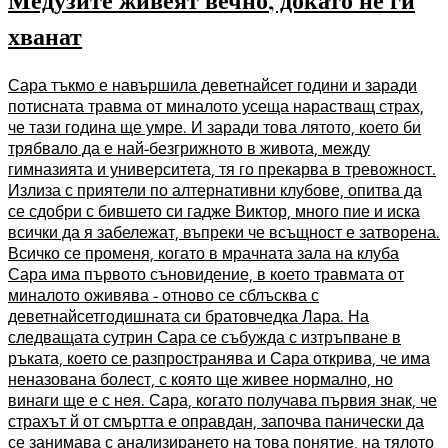
Медузите живеят вечно, докато не ги
хванат
Сара тъкмо е навършила деветнайсет години и заради
потисната травма от миналото усеща нарастващ страх,
че тази година ще умре. И заради това лятото, което би
трябвало да е най-безгрижното в живота, между
гимназията и университета, тя го прекарва в тревожност.
Излиза с приятели по алтернативни клубове, опитва да
се сдобри с бившето си гадже Виктор, много пие и иска
всички да я забележат, въпреки че всъщност е затворена.
Всичко се променя, когато в мрачната зала на клуба
Сара има първото съновидение, в което травмата от
миналото оживява - отново се сблъсква с
деветнайсетгодишната си братовчедка Лара. На
следващата сутрин Сара се събужда с изтръпване в
ръката, което се разпространява и Сара открива, че има
неназована болест, с която ще живее нормално, но
винаги ще е с нея. Сара, когато получава първия знак, че
страхът й от смъртта е оправдан, започва панически да
се занимава с анализирането на това понятие, на тялото