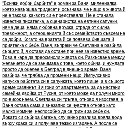
"Всички добри барбита" е роман за Ваня, милениалка,
която навършва тридесет и осъзнава, че нищо в живота й
не е такова, каквото си е представяла. Не е станала
известна писателка, а сценаристка на евтини сапунки,
няма деца, няма любовна връзка, страда от силна
тревожност, а отношенията й със семейството съвсем не
са добри. Когато на вратата й се появява бившата й
приятелка с бебе, Ваня, въпреки че Светлана е разбила
сърцето й, я оставя да остане при нея за известно време.
Това я кара да преосмисли живота си. Разкъсвана между
желанието да се занимава с това, което обича, и нуждата
просто да оцелее в Белград в днешно време, Ваня
разбира, че трябва да промени нещо. Импулсивно
напуска работата си в сапунката, която пише, а в същото
време хазяинът й я гони от апартамента, за да настани
семейна двойка от Русия, от която може да получи много
по-висок наем. Светлана си тръгва, отново я изоставя, а
Ваня остава сама и внезапно се чувства отново като
малко момиче, неспособно да се грижи за себе си.
Докато си събира багажа, случайно разлива вряла вода
върху крака си и получава тежко изгаряне. А после се