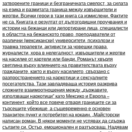
затворените граници и безграничната смелост, за силата
на езика и размитата граница между извършители и
жертви. Всички герои в тази книга са измислени. Фактите
не са. Книгата е резултат от дългогодишни проучвания и
истории на бежанци или депортирани лица, специалисти
в областта на бежанското право, преподаватели от
различни (мексикански) университети, психолози и
травма терапевти, активисти за човешки права,
журналисти, хора в нелегалност, извършители и жертви
на насилие от картели или банди. Романът хвърля
светлина върху влиянието на правителствата върху
гражданите, както и върху насилието, свързано с
разпространението на наркотици и сексуалните
посегателства. Тази завладяваща история разкрива
сложните взаимоотношения между „държавите,
използващи наркотици“ като Мексико и Европа –
континент, който все повече отваря границите си за
търсещите убежище, а същевременно е основен
транзитен пункт и потребител на кокаин. „Майсторски
написан роман. В някои моменти не успявах да сдържа
сълзите си. Остър, емоционален и разтърсващ. Надявам