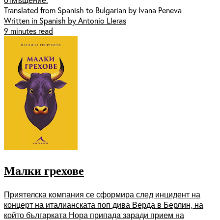
Translated from Spanish to Bulgarian by Ivana Peneva
Written in Spanish by Antonio Lleras
9 minutes read
Малки грехове
Приятелска компания се сформира след инцидент на
концерт на италианската поп дива Верда в Берлин, на
който българката Нора припада заради прием на