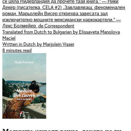
се цяла Нидерландия да прочете тази книга.“ — Ники
Декер (писателка, CELA #2) „Завлавяващ, феноменален
роман. Марьолейн Висер открехва завесата зад
изключително мощните мексикански наркокартели.“ —
Лекс Болмейер, de Correspondent
Translated from Dutch to Bulgarian by Elissaveta Manolova
Maciel
Written in Dutch by Marjolein Visser
8 minutes read