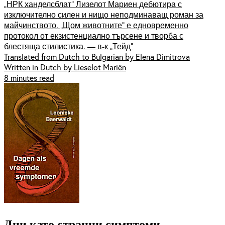
„НРК ханделсблат” Лизелот Мариен дебютира с
изключително силен и нищо неподминаващ роман за
майчинството. „Щом животните” е едновременно
протокол от екзистенциално търсене и творба с
блестяща стилистика. — в-к „Тейд”
Translated from Dutch to Bulgarian by Elena Dimitrova
Written in Dutch by Lieselot Mariën
8 minutes read
Дни като странни симптоми