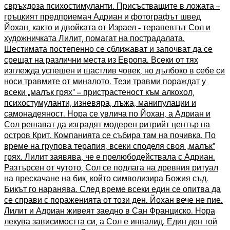
свръхдоза психостимуланти. Присъстващите в ложата –
гръцкият предприемач Адриан и фотографът швед
Йохан, както и двойката от Израел - терапевтът Сол и
художничката Лилит, помагат на пострадалата.
Шестимата постепенно се сближават и започват да се
срещат на различни места из Европа. Всеки от тях
изглежда успешен и щастлив човек, но дълбоко в себе си
носи травмите от миналото. Тези травми пораждат у
всеки „малък грях“ – пристрастеност към алкохол,
психостумуланти, изневяра, лъжа, манипулации и
самонадеяност. Нора се увлича по Йохан, а Адриан и
Сол решават да изградят модерен ритрийт център на
остров Крит. Компанията се събира там на почивка. По
време на групова терапия, всеки споделя своя „малък“
грях. Лилит заявява, че е прелюбодействала с Адриан.
Разтърсен от чутото, Сол се подлага на древния ритуал
на прескачане на бик, който символизира Божия съд.
Бикът го наранява. След време всеки един се опитва да
се справи с пораженията от този ден. Йохан вече не пие.
Лилит и Адриан живеят заедно в Сан Франциско. Нора
лекува зависимостта си, а Сол е инвалид. Един ден той