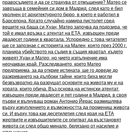
правосъдието и да се страхува от отмъщение? Матео се
завръща в семейния си дом в Мадрид, след като е бил
уволнен от архитектурното бюро, в което е работил в
Барселона. Когато случайно намира пистолет сред
вещите на баща си Хуан, Матео започва да подозира, че
той е имал връзка с атентат на ЕТА, извършен преди
двадесет години в квартала. Успоредно с това читателят
ще се запознае с историята на Мален, която през 2000 г.
планира убийството на съдия в същия квартал, където
живеят Хуан и Матео, но чието изпълнение има
неочакван край. Разследването, което Матео
предприема, за да открие истината, ще го доведе до
разкриването на дълбоки тайни, които биха могли
безвъзвратно да разрушат основите на живота му и на
хората, които обича. Въз основа на истински атентат,
извършен преди двадесет и пет години в Мадрид, в своя
първи и вълнуващ роман Антонио Йерас размишлява
върху изкуплението и възможността да промениш живота
си. И върху това как десетилетия след края на ЕТА
жертвите и извършителите се опитват да възстановят
живота си след общо минало, белязано от насилие и
отмъщение.