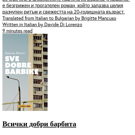
е безгрижен и трогателен роман, който запазва целия
разчупен ритъм и свежестта на 20-годишната възраст.
Translated from Italian to Bulgarian by Brigitte Mancuso
Written in Italian by Davide Di Lorenzo
9 minutes read
Всички добри барбита