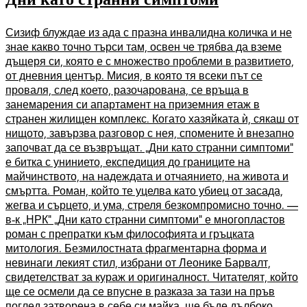
Сизиф блуждае из ада с празна инвалидна количка и не
знае какво точно търси там, освен че трябва да вземе
дъщеря си, която е с множество проблеми в развитието,
от дневния център. Мисия, в която тя всеки път се
проваля, след което, разочарована, се връща в
занемарения си апартамент на приземния етаж в
странен жилищен комплекс. Когато хазяйката ѝ, сякаш от
нищото, завързва разговор с нея, спомените ѝ внезапно
започват да се възвръщат. „Дни като странни симптоми”
е битка с унинието, експедиция до границите на
майчинството, на надеждата и отчаянието, на живота и
смъртта. Роман, който те уцелва като убиец от засада,
жегва и сърцето, и ума, стреля безкомпромисно точно. —
в-к „НРК” „Дни като странни симптоми” е многопластов
роман с препратки към философията и гръцката
митология. Безмилостната фрагментарна форма и
невинаги лекият стил, избрани от Леонике Барвалт,
свидетелстват за кураж и оригиналност. Читателят, който
ще се осмели да се впусне в разказа за тази на пръв
поглед затворена в себе си майка, ще бъде дълбоко