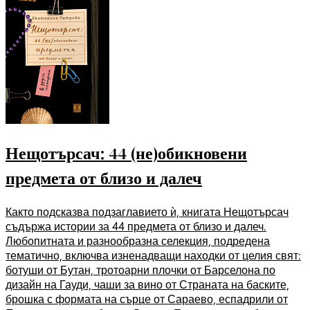
Нещотърсач: 44 (не)обикновени
предмета от близо и далеч
Както подсказва подзаглавието ѝ, книгата Нещотърсач
съдържа истории за 44 предмета от близо и далеч.
Любопитната и разнообразна селекция, подредена
тематично, включва изненадващи находки от целия свят:
ботуши от Бутан, тротоарни плочки от Барселона по
дизайн на Гауди, чаши за вино от Страната на баските,
брошка с формата на сърце от Сараево, еспадрили от