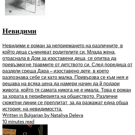
Невидими
Невидими е роман за неприемането на различните, в
който деца съчиняват родителите си. Млада жена,
отраснала в Дом за изоставени деца, се опитва да
превъзмогне травмите от детството си. След поредица от
раздели среща Дара – изоставено дете, в което
разпознава себе си като малка. Привързва се към нея и
решава на всяка цена да намери начин да й подари
живота, който тя самата никога не е имала. Това е роман
за хората в периферията на обществото. Различни
сюжетни линии се преплитат, за да разкажат една обща
история: на невидимостта.
Written in Bulgarian by Nataliya Deleva
10 minutes read