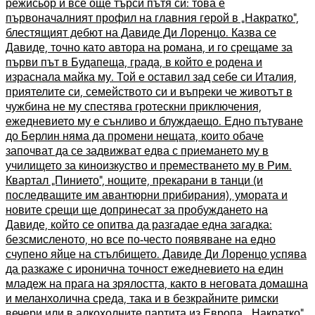
режисьор и все още търси пътя си: това е
първоначалният профил на главния герой в „Накратко“,
блестящият дебют на Давиде Ди Лоренцо. Казва се
Давиде, точно като автора на романа, и го срещаме за
първи път в Будапеща, града, в който е родена и
израснала майка му. Той е оставил зад себе си Италия,
приятелите си, семейството си и въпреки че животът в
чужбина не му спестява гротескни приключения,
ежедневието му е сънливо и блуждаещо. Едно пътуване
до Берлин няма да промени нещата, които обаче
започват да се задвижват едва с приемането му в
училището за киноизкуство и преместването му в Рим.
Квартал „Пинието“, нощите, прекарани в танци (и
последващите им авантюрни прибирания), умората и
новите срещи ще допринесат за пробуждането на
Давиде, който се опитва да разгадае една загадка:
безсмисленото, но все по-често появяване на едно
счупено яйце на стълбището. Давиде Ди Лоренцо успява
да разкаже с иронична точност ежедневието на един
младеж на прага на зрялостта, както в неговата домашна
и меланхолична среда, така и в безкрайните римски
вечери или в алкохолните партита из Европа. „Накратко”