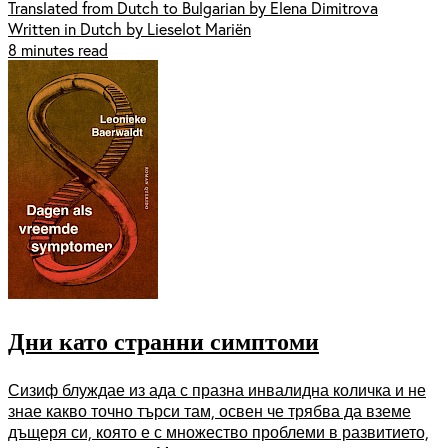
Translated from Dutch to Bulgarian by Elena Dimitrova
Written in Dutch by Lieselot Mariën
8 minutes read
Дни като странни симптоми
Сизиф блуждае из ада с празна инвалидна количка и не
знае какво точно търси там, освен че трябва да вземе
дъщеря си, която е с множество проблеми в развитието,