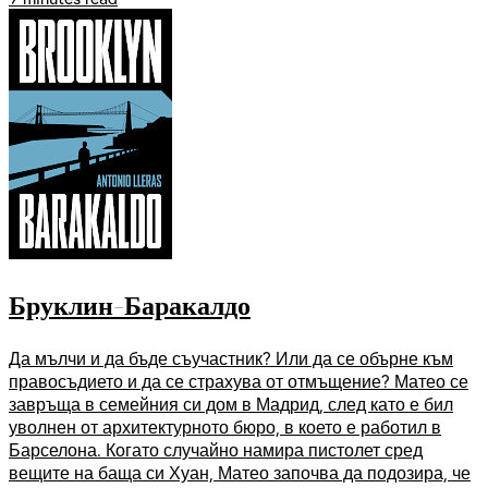
Бруклин-Баракалдо
Да мълчи и да бъде съучастник? Или да се обърне към
правосъдието и да се страхува от отмъщение? Матео се
завръща в семейния си дом в Мадрид, след като е бил
уволнен от архитектурното бюро, в което е работил в
Барселона. Когато случайно намира пистолет сред
вещите на баща си Хуан, Матео започва да подозира, че