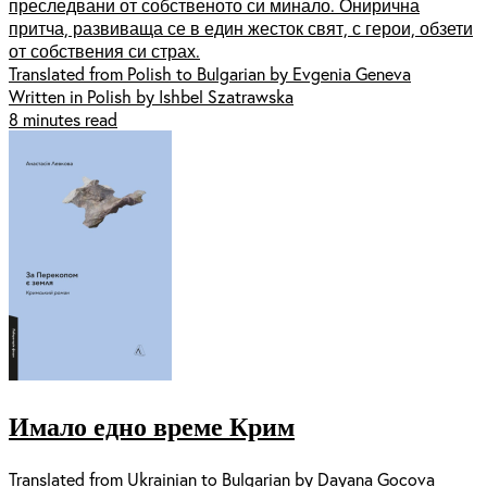
преследвани от собственото си минало. Онирична
притча, развиваща се в един жесток свят, с герои, обзети
от собствения си страх.
Translated from Polish to Bulgarian by Evgenia Geneva
Written in Polish by Ishbel Szatrawska
8 minutes read
Имало едно време Крим
Translated from Ukrainian to Bulgarian by Dayana Gocova