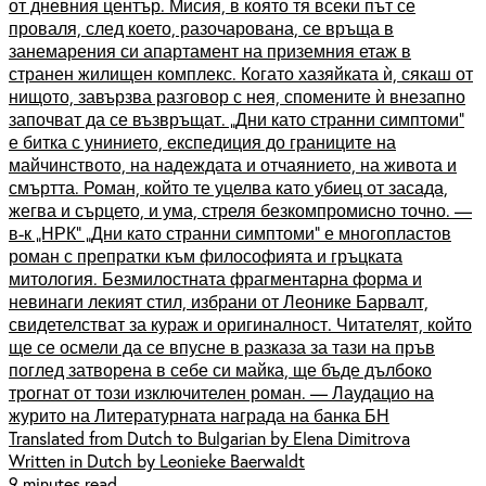
от дневния център. Мисия, в която тя всеки път се
проваля, след което, разочарована, се връща в
занемарения си апартамент на приземния етаж в
странен жилищен комплекс. Когато хазяйката ѝ, сякаш от
нищото, завързва разговор с нея, спомените ѝ внезапно
започват да се възвръщат. „Дни като странни симптоми”
е битка с унинието, експедиция до границите на
майчинството, на надеждата и отчаянието, на живота и
смъртта. Роман, който те уцелва като убиец от засада,
жегва и сърцето, и ума, стреля безкомпромисно точно. —
в-к „НРК” „Дни като странни симптоми” е многопластов
роман с препратки към философията и гръцката
митология. Безмилостната фрагментарна форма и
невинаги лекият стил, избрани от Леонике Барвалт,
свидетелстват за кураж и оригиналност. Читателят, който
ще се осмели да се впусне в разказа за тази на пръв
поглед затворена в себе си майка, ще бъде дълбоко
трогнат от този изключителен роман. — Лаудацио на
журито на Литературната награда на банка БН
Translated from Dutch to Bulgarian by Elena Dimitrova
Written in Dutch by Leonieke Baerwaldt
9 minutes read