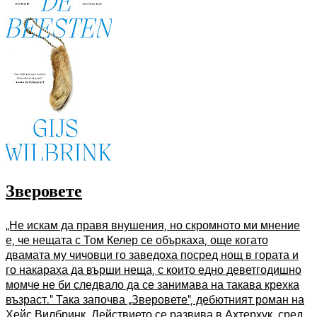
Зверовете
„Не искам да правя внушения, но скромното ми мнение
е, че нещата с Том Келер се объркаха, още когато
двамата му чичовци го заведоха посред нощ в гората и
го накараха да върши неща, с които едно деветгодишно
момче не би следвало да се занимава на такава крехка
възраст.“ Така започва „Зверовете“, дебютният роман на
Хейс Вилбринк. Действието се развива в Ахтерхук, сред