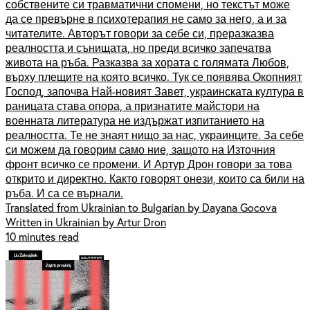
собствените си травматични спомени, но текстът може
да се превърне в психотерапия не само за него, а и за
читателите. Авторът говори за себе си, преразказва
реалността и сънищата, но преди всичко запечатва
живота на ръба. Разказва за хората с голямата Любов,
върху плещите на която всичко. Тук се появява Окопният
Господ, започва Най-новият Завет, украинската култура в
раницата става опора, а признатите майстори на
военната литература не издържат изпитанието на
реалността. Те не знаят нищо за нас, украинците. За себе
си можем да говорим само ние, защото на Източния
фронт всичко се промени. И Артур Дрон говори за това
открито и директно. Както говорят онези, които са били на
ръба. И са се върнали.
Translated from Ukrainian to Bulgarian by Dayana Gocova
Written in Ukrainian by Artur Dron
10 minutes read