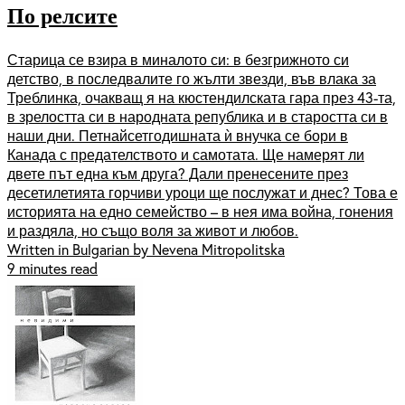
По релсите
Старица се взира в миналото си: в безгрижното си
детство, в последвалите го жълти звезди, във влака за
Треблинка, очакващ я на кюстендилската гара през 43-та,
в зрелостта си в народната република и в старостта си в
наши дни. Петнайсетгодишната ѝ внучка се бори в
Канада с предателството и самотата. Ще намерят ли
двете път една към друга? Дали пренесените през
десетилетията горчиви уроци ще послужат и днес? Това е
историята на едно семейство – в нея има война, гонения
и раздяла, но също воля за живот и любов.
Written in Bulgarian by Nevena Mitropolitska
9 minutes read