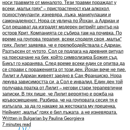
носи травмите от миналото. Тези травми пораждат у
всеки „малък грях“ – пристрастеност към алкохол,
психостумуланти, изневяра, лъжа, манипулации и
самонадеяност. Нора се увлича по Йохан, а Адриан и
Сол решават да изградят модерен ритрийт център на
остров Крит. Компанията се събира там на почивка. По
време на групова терапия, всеки споделя своя „малък“
грях. Лилит заявява, че е прелюбодействала с Адриан.
Разтърсен от чутото, Сол се подлага на древния ритуал
на прескачане на бик, който символизира Божия съд.
Бикът го наранява. След време всеки един се опитва да
се справи с пораженията от този ден. Йохан вече не пие.
Лилит и Адриан живеят заедно в Сан Франциско. Нора
лекува зависимостта си, а Сол е инвалид. Един ден той
получава пратка от Лилит – негови стари терапевтични
записки. В тях пише, че Лилит вероятно е рожба на
кръвосмешение. Разбира, че на груповата сесия тя е
излъгала, за да го накаже за жестоката му преценка.
Нейният „малък“ грях е бил лъжата, а не изневярата.
Written in Bulgarian by Paulina Georgieva
7 minutes read