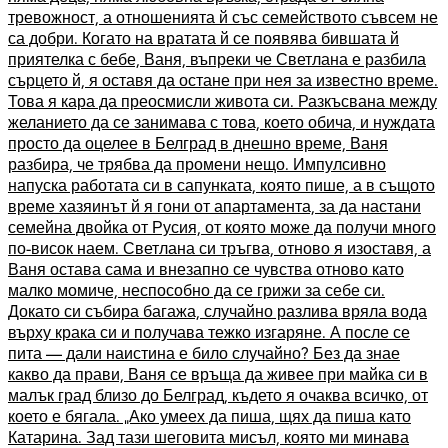
тревожност, а отношенията й със семейството съвсем не
са добри. Когато на вратата й се появява бившата й
приятелка с бебе, Ваня, въпреки че Светлана е разбила
сърцето й, я оставя да остане при нея за известно време.
Това я кара да преосмисли живота си. Разкъсвана между
желанието да се занимава с това, което обича, и нуждата
просто да оцелее в Белград в днешно време, Ваня
разбира, че трябва да промени нещо. Импулсивно
напуска работата си в сапунката, която пише, а в същото
време хазяинът й я гони от апартамента, за да настани
семейна двойка от Русия, от която може да получи много
по-висок наем. Светлана си тръгва, отново я изоставя, а
Ваня остава сама и внезапно се чувства отново като
малко момиче, неспособно да се грижи за себе си.
Докато си събира багажа, случайно разлива вряла вода
върху крака си и получава тежко изгаряне. А после се
пита — дали наистина е било случайно? Без да знае
какво да прави, Ваня се връща да живее при майка си в
малък град близо до Белград, където я очаква всичко, от
което е бягала. „Ако умеех да пиша, щях да пиша като
Катарина. Зад тази шеговита мисъл, която ми минава