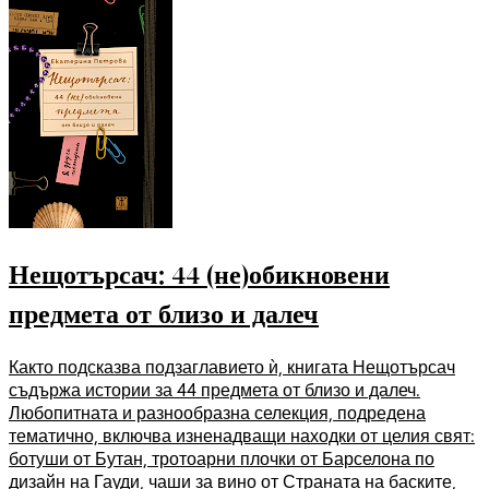
Нещотърсач: 44 (не)обикновени
предмета от близо и далеч
Както подсказва подзаглавието ѝ, книгата Нещотърсач
съдържа истории за 44 предмета от близо и далеч.
Любопитната и разнообразна селекция, подредена
тематично, включва изненадващи находки от целия свят:
ботуши от Бутан, тротоарни плочки от Барселона по
дизайн на Гауди, чаши за вино от Страната на баските,