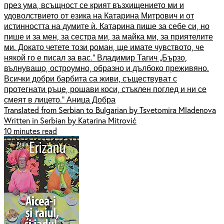
през ума, всъщност се крият възхищението ми и
удоволствието от езика на Катарина Митрович и от
истинността на думите ѝ. Катарина пише за себе си, но
пише и за мен, за сестра ми, за майка ми, за приятелите
ми. Докато четете този роман, ще имате чувството, че
някой го е писал за вас.“ Владимир Тагич „Бързо,
вълнуващо, остроумно, образно и дълбоко преживяно.
Всички добри барбита са живи, съществуват с
протегнати ръце, рошави коси, стъклен поглед и ни се
смеят в лицето.“ Аница Добра
Translated from Serbian to Bulgarian by Tsvetomira Mladenova
Written in Serbian by Katarina Mitrović
10 minutes read