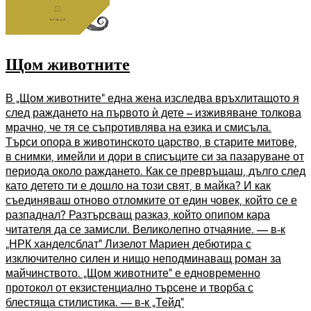
Щом животните
В „Щом животните” една жена изследва връхлитащото я
след раждането на първото ѝ дете – изживяване толкова
мрачно, че тя се съпротивлява на езика и смисъла.
Търси опора в животинското царство, в старите митове,
в снимки, имейли и дори в списъците си за пазаруване от
периода около раждането. Как се превръщаш, дълго след
като детето ти е дошло на този свят, в майка? И как
съединяваш отново отломките от един човек, който се е
разпаднал? Разтърсващ разказ, който опипом кара
читателя да се замисли. Великолепно отчаяние. — в-к
„НРК ханделсблат” Лизелот Мариен дебютира с
изключително силен и нищо неподминаващ роман за
майчинството. „Щом животните” е едновременно
протокол от екзистенциално търсене и творба с
блестяща стилистика. — в-к „Тейд”