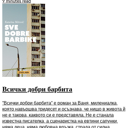
9 minutes read
Всички добри барбита
"Всички добри барбита" е роман за Ваня, милениалка,
която навършва тридесет и осъзнава, че нищо в живота й
не е такова, каквото си е представяла. Не е станала
известна писателка, а сценаристка на евтини сапунки,
няма деца, няма любовна връзка, страда от силна