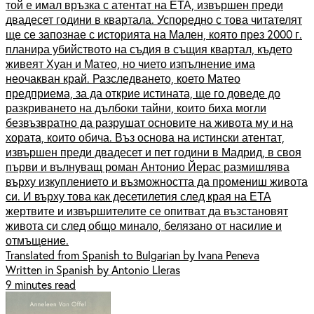
той е имал връзка с атентат на ЕТА, извършен преди
двадесет години в квартала. Успоредно с това читателят
ще се запознае с историята на Мален, която през 2000 г.
планира убийството на съдия в същия квартал, където
живеят Хуан и Матео, но чието изпълнение има
неочакван край. Разследването, което Матео
предприема, за да открие истината, ще го доведе до
разкриването на дълбоки тайни, които биха могли
безвъзвратно да разрушат основите на живота му и на
хората, които обича. Въз основа на истински атентат,
извършен преди двадесет и пет години в Мадрид, в своя
първи и вълнуващ роман Антонио Йерас размишлява
върху изкуплението и възможността да промениш живота
си. И върху това как десетилетия след края на ЕТА
жертвите и извършителите се опитват да възстановят
живота си след общо минало, белязано от насилие и
отмъщение.
Translated from Spanish to Bulgarian by Ivana Peneva
Written in Spanish by Antonio Lleras
9 minutes read