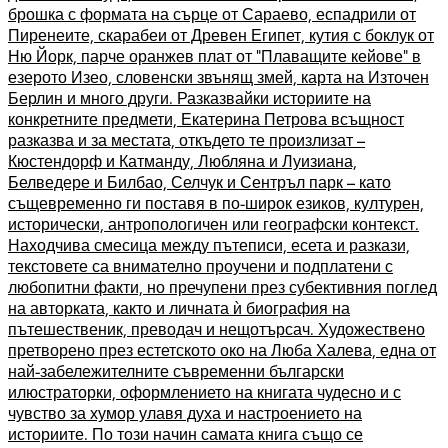
брошка с формата на сърце от Сараево, еспадрили от
Пиренеите, скарабеи от Древен Египет, кутия с боклук от
Ню Йорк, парче оранжев плат от “Плаващите кейове” в
езерото Изео, словенски звънящ змей, карта на Източен
Берлин и много други. Разказвайки историите на
конкретните предмети, Екатерина Петрова всъщност
разказва и за местата, откъдето те произлизат –
Кюстендорф и Катманду, Любляна и Луизиана,
Белведере и Билбао, Селчук и Сентръл парк – като
същевременно ги поставя в по-широк езиков, културен,
исторически, антропологичен или географски контекст.
Находчива смесица между пътеписи, есета и разкази,
текстовете са внимателно проучени и подплатени с
любопитни факти, но пречупени през субективния поглед
на авторката, както и личната ѝ биография на
пътешественик, преводач и нещотърсач. Художествено
претворено през естетското око на Люба Халева, една от
най-забележителните съвременни български
илюстраторки, оформлението на книгата чудесно и с
чувство за хумор улавя духа и настроението на
историите. По този начин самата книга също се