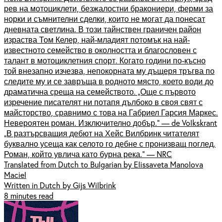
рев на мотоциклети, безжалостни бракониери, ферми за
норки и съмнителни сделки, които не могат да понесат
дневната светлина. В този тайнствен граничен район
израства Том Келер, най-младият потомък на най-
известното семейство в околността и благословен с
талант в мотоциклетния спорт. Когато години по-късно
той внезапно изчезва, непокорната му дъщеря тръгва по
следите му и се завръща в родното място, което води до
драматична среща на семейството. „Още с първото
изречение писателят ни потапя дълбоко в своя свят с
майсторство, сравнимо с това на Габриел Гарсия Маркес.
Невероятен роман. Изключително добър.“ — de Volkskrant
„В разтърсващия дебют на Хейс Вилбринк читателят
буквално усеща как селото го дебне с пронизващ поглед.
Роман, който увлича като бурна река.“ — NRC
Translated from Dutch to Bulgarian by Elissaveta Manolova
Maciel
Written in Dutch by Gijs Wilbrink
8 minutes read