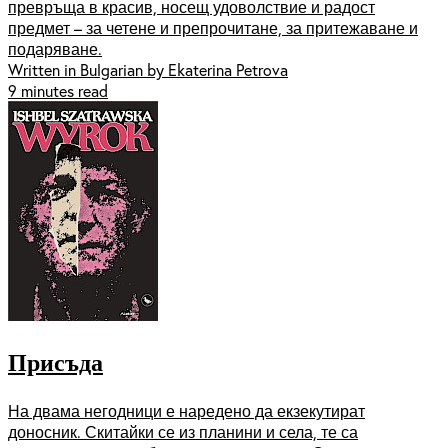
превръща в красив, носещ удоволствие и радост
предмет – за четене и препрочитане, за притежаване и
подаряване.
Written in Bulgarian by Ekaterina Petrova
9 minutes read
Присъда
На двама негодници е наредено да екзекутират
доносник. Скитайки се из планини и села, те са