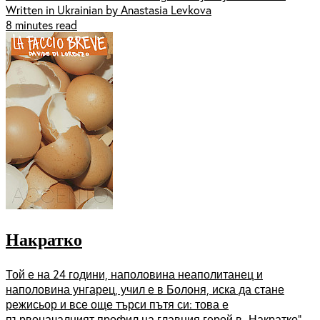
Written in Ukrainian by Anastasia Levkova
8 minutes read
Накратко
Той е на 24 години, наполовина неаполитанец и
наполовина унгарец, учил е в Болоня, иска да стане
режисьор и все още търси пътя си: това е
първоначалният профил на главния герой в „Накратко“,