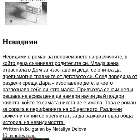
Невидими
Невидими е роман за неприемането на различните, в
който деца съчиняват родителите си. Млада жена,
отраснала в Дом за изоставени деца, се опитва да
превъзмогне травмите от детството си. След поредица от
раздели среща Дара – изоставено дете, в което
разпознава себе си като малка. Привързва се към нея и
решава на всяка цена да намери начин да й подари
живота, който тя самата никога не е имала. Това е роман
за хората в периферията на обществото. Различни
сюжетни линии се преплитат, за да разкажат една обща
история: на невидимостта.
Written in Bulgarian by Nataliya Deleva
10 minutes read