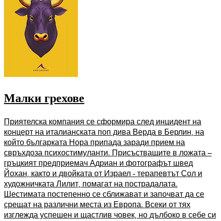
Малки грехове
Приятелска компания се сформира след инцидент на
концерт на италианската поп дива Верда в Берлин, на
който българката Нора припада заради прием на
свръхдоза психостимуланти. Присъстващите в ложата –
гръцкият предприемач Адриан и фотографът швед
Йохан, както и двойката от Израел - терапевтът Сол и
художничката Лилит, помагат на пострадалата.
Шестимата постепенно се сближават и започват да се
срещат на различни места из Европа. Всеки от тях
изглежда успешен и щастлив човек, но дълбоко в себе си