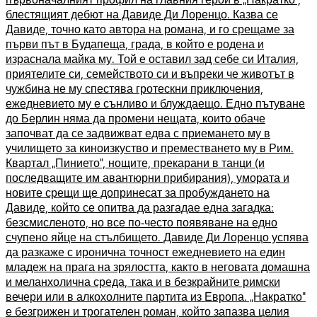
блестящият дебют на Давиде Ди Лоренцо. Казва се
Давиде, точно като автора на романа, и го срещаме за
първи път в Будапеща, града, в който е родена и
израснала майка му. Той е оставил зад себе си Италия,
приятелите си, семейството си и въпреки че животът в
чужбина не му спестява гротескни приключения,
ежедневието му е сънливо и блуждаещо. Едно пътуване
до Берлин няма да промени нещата, които обаче
започват да се задвижват едва с приемането му в
училището за киноизкуство и преместването му в Рим.
Квартал „Пинието“, нощите, прекарани в танци (и
последващите им авантюрни прибирания), умората и
новите срещи ще допринесат за пробуждането на
Давиде, който се опитва да разгадае една загадка:
безсмисленото, но все по-често появяване на едно
счупено яйце на стълбището. Давиде Ди Лоренцо успява
да разкаже с иронична точност ежедневието на един
младеж на прага на зрялостта, както в неговата домашна
и меланхолична среда, така и в безкрайните римски
вечери или в алкохолните партита из Европа. „Накратко”
е безгрижен и трогателен роман, който запазва целия