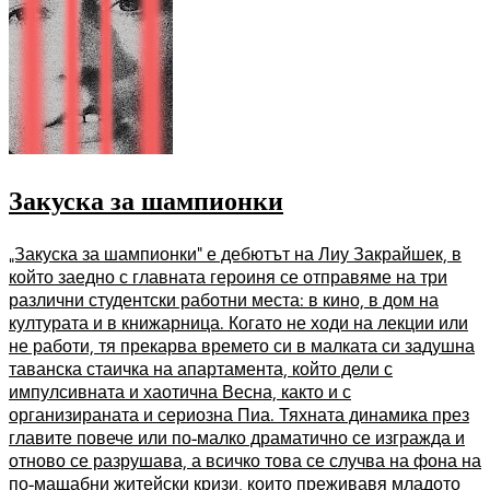
Закуска за шампионки
„Закуска за шампионки“ е дебютът на Лиу Закрайшек, в
който заедно с главната героиня се отправяме на три
различни студентски работни места: в кино, в дом на
културата и в книжарница. Когато не ходи на лекции или
не работи, тя прекарва времето си в малката си задушна
таванска стаичка на апартамента, който дели с
импулсивната и хаотична Весна, както и с
организираната и сериозна Пиа. Тяхната динамика през
главите повече или по-малко драматично се изгражда и
отново се разрушава, а всичко това се случва на фона на
по-мащабни житейски кризи, които преживавя младото