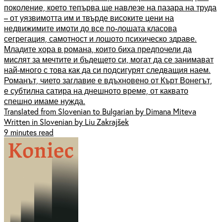
поколение, което тепърва ще навлезе на пазара на труда
– от уязвимотта им и твърде високите цени на
недвижимите имоти до все по-лошата класова
сегрегация, самотност и лошото психическо здраве.
Младите хора в романа, които биха предпочели да
мислят за мечтите и бъдещето си, могат да се занимават
най-много с това как да си подсигурят следващия наем.
Романът, чието заглавие е вдъхновено от Кърт Вонегът,
е субтилна сатира на днешното време, от каквато
спешно имаме нужда.
Translated from Slovenian to Bulgarian by Dimana Miteva
Written in Slovenian by Liu Zakrajšek
9 minutes read