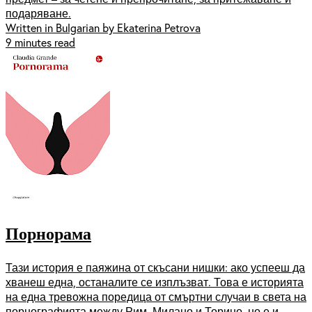
подаряване.
Written in Bulgarian by Ekaterina Petrova
9 minutes read
Порнорама
Тази история е паяжина от скъсани нишки: ако успееш да
хванеш една, останалите се изплъзват. Това е историята
на една тревожна поредица от смъртни случаи в света на
порнографията между Рим, Милано и Торино, но е и