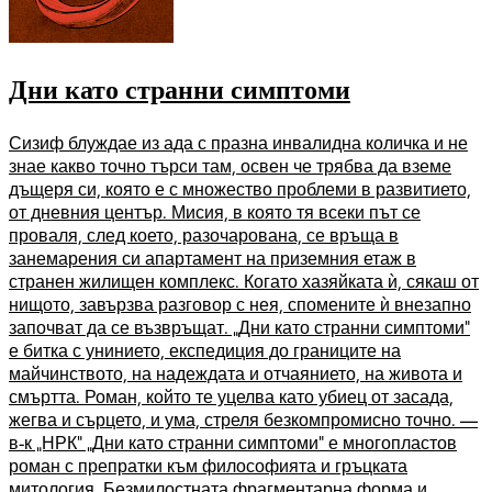
Дни като странни симптоми
Сизиф блуждае из ада с празна инвалидна количка и не
знае какво точно търси там, освен че трябва да вземе
дъщеря си, която е с множество проблеми в развитието,
от дневния център. Мисия, в която тя всеки път се
проваля, след което, разочарована, се връща в
занемарения си апартамент на приземния етаж в
странен жилищен комплекс. Когато хазяйката ѝ, сякаш от
нищото, завързва разговор с нея, спомените ѝ внезапно
започват да се възвръщат. „Дни като странни симптоми”
е битка с унинието, експедиция до границите на
майчинството, на надеждата и отчаянието, на живота и
смъртта. Роман, който те уцелва като убиец от засада,
жегва и сърцето, и ума, стреля безкомпромисно точно. —
в-к „НРК” „Дни като странни симптоми” е многопластов
роман с препратки към философията и гръцката
митология. Безмилостната фрагментарна форма и