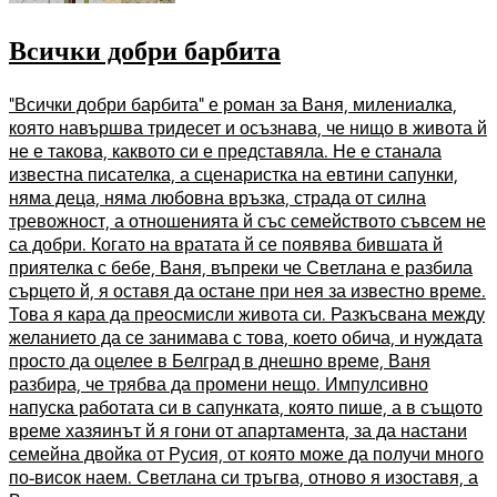
Всички добри барбита
"Всички добри барбита" е роман за Ваня, милениалка,
която навършва тридесет и осъзнава, че нищо в живота й
не е такова, каквото си е представяла. Не е станала
известна писателка, а сценаристка на евтини сапунки,
няма деца, няма любовна връзка, страда от силна
тревожност, а отношенията й със семейството съвсем не
са добри. Когато на вратата й се появява бившата й
приятелка с бебе, Ваня, въпреки че Светлана е разбила
сърцето й, я оставя да остане при нея за известно време.
Това я кара да преосмисли живота си. Разкъсвана между
желанието да се занимава с това, което обича, и нуждата
просто да оцелее в Белград в днешно време, Ваня
разбира, че трябва да промени нещо. Импулсивно
напуска работата си в сапунката, която пише, а в същото
време хазяинът й я гони от апартамента, за да настани
семейна двойка от Русия, от която може да получи много
по-висок наем. Светлана си тръгва, отново я изоставя, а