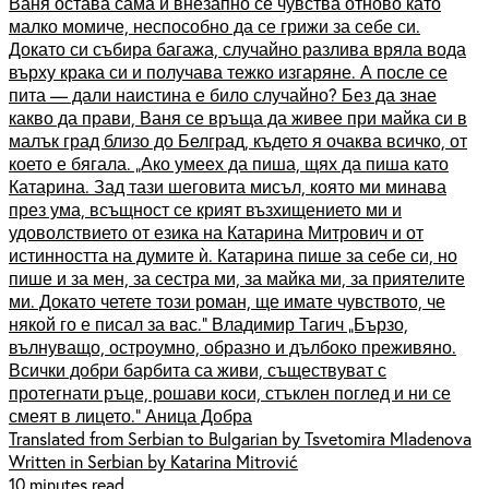
Ваня остава сама и внезапно се чувства отново като
малко момиче, неспособно да се грижи за себе си.
Докато си събира багажа, случайно разлива вряла вода
върху крака си и получава тежко изгаряне. А после се
пита — дали наистина е било случайно? Без да знае
какво да прави, Ваня се връща да живее при майка си в
малък град близо до Белград, където я очаква всичко, от
което е бягала. „Ако умеех да пиша, щях да пиша като
Катарина. Зад тази шеговита мисъл, която ми минава
през ума, всъщност се крият възхищението ми и
удоволствието от езика на Катарина Митрович и от
истинността на думите ѝ. Катарина пише за себе си, но
пише и за мен, за сестра ми, за майка ми, за приятелите
ми. Докато четете този роман, ще имате чувството, че
някой го е писал за вас.“ Владимир Тагич „Бързо,
вълнуващо, остроумно, образно и дълбоко преживяно.
Всички добри барбита са живи, съществуват с
протегнати ръце, рошави коси, стъклен поглед и ни се
смеят в лицето.“ Аница Добра
Translated from Serbian to Bulgarian by Tsvetomira Mladenova
Written in Serbian by Katarina Mitrović
10 minutes read