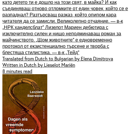
като детето ти е дошло на този свят, в майка? И как
съединяваш отново отломките от един човек, който се е
разпаднал? Разтърсващ разказ, който опипом кара
читателя да се замисли. Великолепно отчаяние. — в-к
„НРК ханделсблат” Лизелот Мариен дебютира с
изключително силен и нищо неподминаващ роман за
майчинството. „Щом животните” е едновременно
протокол от екзистенциално търсене и творба с
блестяща стилистика. — в-к „Тейд”
Translated from Dutch to Bulgarian by Elena Dimitrova
Written in Dutch by Lieselot Mariën
8 minutes read