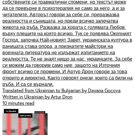
собствените си травматични спомени, но текстът може
да се превърне в психотерапия не само за него, а и за
читателите. Авторът говори за себе си, преразказва
реалността и сънищата, но преди всичко запечатва
живота на ръба. Разказва за хората с голямата Любов,
върху плещите на която всичко. Тук се появява Окопният
Господ, започва Най-новият Завет, украинската култура в
раницата става опора, а признатите майстори на
военната литература не издържат изпитанието на
реалността. Те не знаят нищо за нас, украинците. За себе
си можем да говорим само ние, защото на Източния
фронт всичко се промени. И Артур Дрон говори за това
открито и директно. Както говорят онези, които са били на
ръба. И са се върнали.
Translated from Ukrainian to Bulgarian by Dayana Gocova
Written in Ukrainian by Artur Dron
10 minutes read