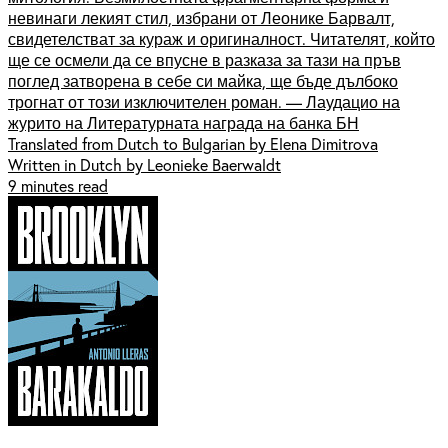
невинаги лекият стил, избрани от Леонике Барвалт,
свидетелстват за кураж и оригиналност. Читателят, който
ще се осмели да се впусне в разказа за тази на пръв
поглед затворена в себе си майка, ще бъде дълбоко
трогнат от този изключителен роман. — Лаудацио на
журито на Литературната награда на банка БН
Translated from Dutch to Bulgarian by Elena Dimitrova
Written in Dutch by Leonieke Baerwaldt
9 minutes read