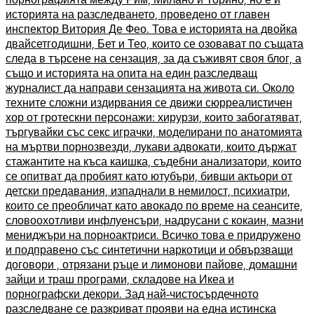
историята на разследването, проведено от главен
инспектор Витория Де Фео. Това е историята на двойка
двайсетгодишни, Бет и Тео, които се озовават по същата
следа в търсене на сензация, за да съживят своя блог, а
също и историята на опита на един разследващ
журналист да направи сензацията на живота си. Около
техните сложни издирвания се движи сюрреалистичен
хор от гротескни персонажи: хирурзи, които забогатяват,
търгувайки със секс играчки, моделирани по анатомията
на мъртви порнозвезди, лукави адвокати, които държат
стажантите на къса каишка, съдебни анализатори, които
се опитват да пробият като ютубъри, бивши актьори от
детски предавания, изпаднали в немилост, психиатри,
които се преобличат като авокадо по време на сеансите,
словоохотливи инфлуенсъри, надрусани с кокаин, мазни
мениджъри на порноактриси. Всичко това е придружено
и подправено със синтетични наркотици и обвързващи
договори , отрязани ръце и лимонови пайове, домашни
зайци и траш програми, складове на Икеа и
порнографски декори. Зад най-чистосърдечното
разследване се разкриват прояви на една истинска