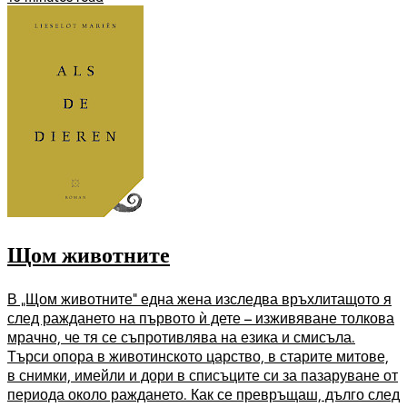
Щом животните
В „Щом животните” една жена изследва връхлитащото я
след раждането на първото ѝ дете – изживяване толкова
мрачно, че тя се съпротивлява на езика и смисъла.
Търси опора в животинското царство, в старите митове,
в снимки, имейли и дори в списъците си за пазаруване от
периода около раждането. Как се превръщаш, дълго след