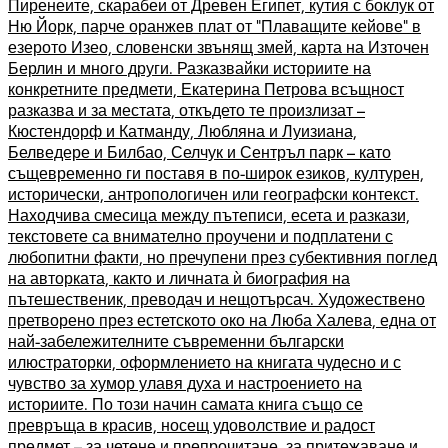
Пиренеите, скарабеи от Древен Египет, кутия с боклук от
Ню Йорк, парче оранжев плат от “Плаващите кейове” в
езерото Изео, словенски звънящ змей, карта на Източен
Берлин и много други. Разказвайки историите на
конкретните предмети, Екатерина Петрова всъщност
разказва и за местата, откъдето те произлизат –
Кюстендорф и Катманду, Любляна и Луизиана,
Белведере и Билбао, Селчук и Сентръл парк – като
същевременно ги поставя в по-широк езиков, културен,
исторически, антропологичен или географски контекст.
Находчива смесица между пътеписи, есета и разкази,
текстовете са внимателно проучени и подплатени с
любопитни факти, но пречупени през субективния поглед
на авторката, както и личната ѝ биография на
пътешественик, преводач и нещотърсач. Художествено
претворено през естетското око на Люба Халева, една от
най-забележителните съвременни български
илюстраторки, оформлението на книгата чудесно и с
чувство за хумор улавя духа и настроението на
историите. По този начин самата книга също се
превръща в красив, носещ удоволствие и радост
предмет – за четене и препрочитане, за притежаване и