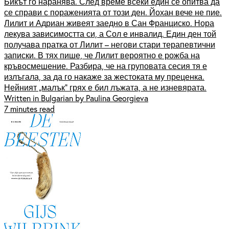
Бикът го наранява. След време всеки един се опитва да
се справи с пораженията от този ден. Йохан вече не пие.
Лилит и Адриан живеят заедно в Сан Франциско. Нора
лекува зависимостта си, а Сол е инвалид. Един ден той
получава пратка от Лилит – негови стари терапевтични
записки. В тях пише, че Лилит вероятно е рожба на
кръвосмешение. Разбира, че на груповата сесия тя е
излъгала, за да го накаже за жестоката му преценка.
Нейният „малък“ грях е бил лъжата, а не изневярата.
Written in Bulgarian by Paulina Georgieva
7 minutes read