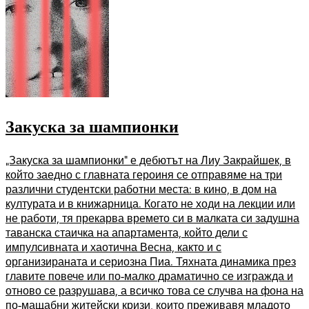
Закуска за шампионки
„Закуска за шампионки“ е дебютът на Лиу Закрайшек, в
който заедно с главната героиня се отправяме на три
различни студентски работни места: в кино, в дом на
културата и в книжарница. Когато не ходи на лекции или
не работи, тя прекарва времето си в малката си задушна
таванска стаичка на апартамента, който дели с
импулсивната и хаотична Весна, както и с
организираната и сериозна Пиа. Тяхната динамика през
главите повече или по-малко драматично се изгражда и
отново се разрушава, а всичко това се случва на фона на
по-мащабни житейски кризи, които преживавя младото