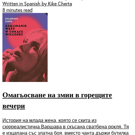
Written in Spanish by Kike Cherta
8 minutes read
Омагьосване на змии в горещите
вечери
История на млада жена, която се скита из
сюрреалистична Варшава в скъсана сватбена рокля. Тя
е изцапана със златна боя, вместо чанта държи бутилка