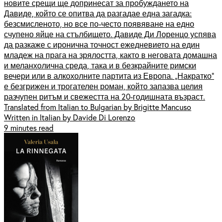
новите срещи ще допринесат за пробуждането на
Давиде, който се опитва да разгадае една загадка:
безсмисленото, но все по-често появяване на едно
счупено яйце на стълбището. Давиде Ди Лоренцо успява
да разкаже с иронична точност ежедневието на един
младеж на прага на зрялостта, както в неговата домашна
и меланхолична среда, така и в безкрайните римски
вечери или в алкохолните партита из Европа. „Накратко”
е безгрижен и трогателен роман, който запазва целия
разчупен ритъм и свежестта на 20-годишната възраст.
Translated from Italian to Bulgarian by Brigitte Mancuso
Written in Italian by Davide Di Lorenzo
9 minutes read