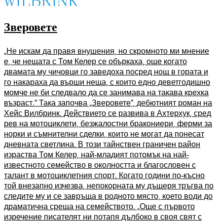
Зверовете
„Не искам да правя внушения, но скромното ми мнение
е, че нещата с Том Келер се объркаха, още когато
двамата му чичовци го заведоха посред нощ в гората и
го накараха да върши неща, с които едно деветгодишно
момче не би следвало да се занимава на такава крехка
възраст.“ Така започва „Зверовете“, дебютният роман на
Хейс Вилбринк. Действието се развива в Ахтерхук, сред
рев на мотоциклети, безжалостни бракониери, ферми за
норки и съмнителни сделки, които не могат да понесат
дневната светлина. В този тайнствен граничен район
израства Том Келер, най-младият потомък на най-
известното семейство в околността и благословен с
талант в мотоциклетния спорт. Когато години по-късно
той внезапно изчезва, непокорната му дъщеря тръгва по
следите му и се завръща в родното място, което води до
драматична среща на семейството. „Още с първото
изречение писателят ни потапя дълбоко в своя свят с