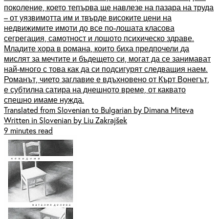
поколение, което тепърва ще навлезе на пазара на труда
– от уязвимотта им и твърде високите цени на
недвижимите имоти до все по-лошата класова
сегрегация, самотност и лошото психическо здраве.
Младите хора в романа, които биха предпочели да
мислят за мечтите и бъдещето си, могат да се занимават
най-много с това как да си подсигурят следващия наем.
Романът, чието заглавие е вдъхновено от Кърт Вонегът,
е субтилна сатира на днешното време, от каквато
спешно имаме нужда.
Translated from Slovenian to Bulgarian by Dimana Miteva
Written in Slovenian by Liu Zakrajšek
9 minutes read