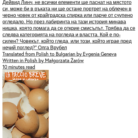
Дейвид Линч, не всички елементи ще паснат на мястото
си, може би в ръката ни ще остане портрет на облечен в
черно човек от крайградска спирка или парче от счупено
огледало. Но през лабиринта на тази история минава
нишка, която помага да се открие смисълът. Трябва да се
следва категорията на погледа и властта. Кой е по-
силен? Човекът, който гледа, или този, който играе пред
нечий поглед?“ Олга Врубел
Translated from Polish to Bulgarian by Evgenia Geneva
Written in Polish by Małgorzata Żarów
10 minutes read