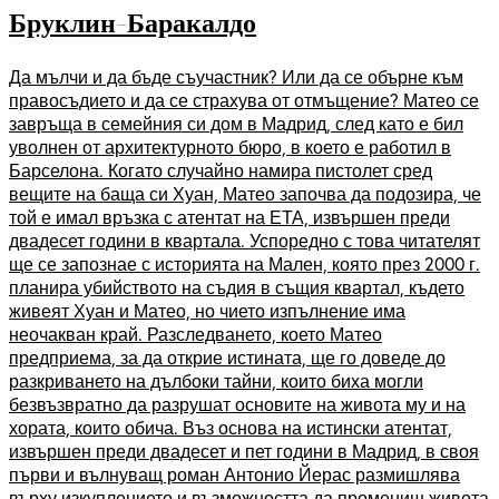
Бруклин-Баракалдо
Да мълчи и да бъде съучастник? Или да се обърне към
правосъдието и да се страхува от отмъщение? Матео се
завръща в семейния си дом в Мадрид, след като е бил
уволнен от архитектурното бюро, в което е работил в
Барселона. Когато случайно намира пистолет сред
вещите на баща си Хуан, Матео започва да подозира, че
той е имал връзка с атентат на ЕТА, извършен преди
двадесет години в квартала. Успоредно с това читателят
ще се запознае с историята на Мален, която през 2000 г.
планира убийството на съдия в същия квартал, където
живеят Хуан и Матео, но чието изпълнение има
неочакван край. Разследването, което Матео
предприема, за да открие истината, ще го доведе до
разкриването на дълбоки тайни, които биха могли
безвъзвратно да разрушат основите на живота му и на
хората, които обича. Въз основа на истински атентат,
извършен преди двадесет и пет години в Мадрид, в своя
първи и вълнуващ роман Антонио Йерас размишлява
върху изкуплението и възможността да промениш живота