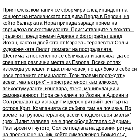
Приятелска компания се сформира след инцидент на
концерт на италианската поп дива Верда в Берлин, на
който българката Нора припада заради прием на
свръхдоза психостимуланти. Присъстващите в ложата –
гръцкият предприемач Адриан и фотографът швед
Йохан, както и двойката от Израел - терапевтът Сол и
художничката Лилит, помагат на пострадалата.
Шестимата постепенно се сближават и започват да се
срещат на различни места из Европа. Всеки от тях
изглежда успешен и щастлив човек, но дълбоко в себе си
носи травмите от миналото. Тези травми пораждат у
всеки „малък грях“ – пристрастеност към алкохол,
психостумуланти, изневяра, лъжа, манипулации и
самонадеяност. Нора се увлича по Йохан, а Адриан и
Сол решават да изградят модерен ритрийт център на
остров Крит. Компанията се събира там на почивка. По
време на групова терапия, всеки споделя своя „малък“
грях. Лилит заявява, че е прелюбодействала с Адриан.
Разтърсен от чутото, Сол се подлага на древния ритуал
на прескачане на бик, който символизира Божия съд.