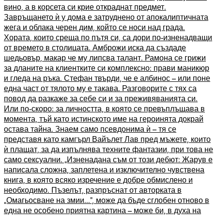
вино, а в корсета си крие откраднат предмет.
Завръщането ѝ у дома е затруднено от апокалиптичната
жега и облака черен дим, който се носи над града.
Хората, които среща по пътя си, са дори по-изненадващи
от времето в столицата. Амброжи иска да създаде
шедьовър, макар че му липсва талант. Рамона се грижи
за дланите на клиентките си комплексно: прави маникюр
и гледа на ръка. Стефан твърди, че е албинос – или поне
една част от тялото му е такава. Разговорите с тях са
повод да разкаже за себе си и за преживяванията си.
Или по-скоро: за личността, в която се превъплъщава в
момента, тъй като истинското име на героинята докрай
остава тайна. Знаем само псевдонима ѝ – тя се
представя като камгърл Вайълет Лав пред мъжете, които
ѝ плащат, за да изпълнява техните фантазии, при това не
само сексуални. „Изненадана съм от този дебют: Жарув е
написала сложна, заплетена и изключително чувствена
книга, в която всяко изречение е добре обмислено и
необходимо. Пъзелът, разпръснат от авторката в
„Омагьосване на змии...“, може да бъде сглобен отново в
една не особено приятна картина – може би, в духа на