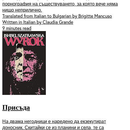
порнография на съществуването, за която вече няма
нищо неприлично.
Translated from Italian to Bulgarian by Brigitte Mancuso
Written in Italian by Claudia Grande
9 minutes read
Присъда
На двама негодници е наредено да екзекутират
доносник. Скитайки се из планини и села, те са