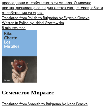
преследвани от собственото си минало. Онирична
притча, развиваща се в един жесток свят, с герои, обзети
от собствения си страх.
Translated from Polish to Bulgarian by Evgenia Geneva
Written in Polish by Ishbel Szatrawska
8 minutes read
Семейство Миралес
Translated from Spanish to Bulgarian by Ivana Peneva