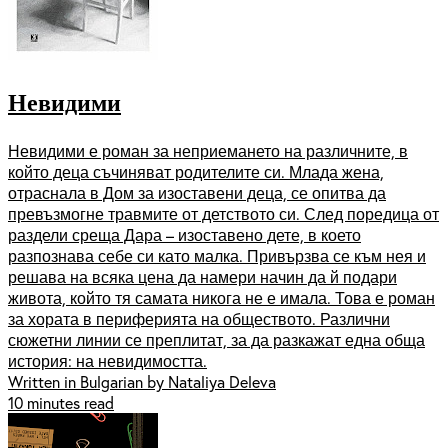
Невидими
Невидими е роман за неприемането на различните, в
който деца съчиняват родителите си. Млада жена,
отраснала в Дом за изоставени деца, се опитва да
превъзмогне травмите от детството си. След поредица от
раздели среща Дара – изоставено дете, в което
разпознава себе си като малка. Привързва се към нея и
решава на всяка цена да намери начин да й подари
живота, който тя самата никога не е имала. Това е роман
за хората в периферията на обществото. Различни
сюжетни линии се преплитат, за да разкажат една обща
история: на невидимостта.
Written in Bulgarian by Nataliya Deleva
10 minutes read