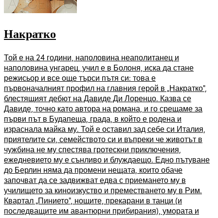
Накратко
Той е на 24 години, наполовина неаполитанец и
наполовина унгарец, учил е в Болоня, иска да стане
режисьор и все още търси пътя си: това е
първоначалният профил на главния герой в „Накратко“,
блестящият дебют на Давиде Ди Лоренцо. Казва се
Давиде, точно като автора на романа, и го срещаме за
първи път в Будапеща, града, в който е родена и
израснала майка му. Той е оставил зад себе си Италия,
приятелите си, семейството си и въпреки че животът в
чужбина не му спестява гротескни приключения,
ежедневието му е сънливо и блуждаещо. Едно пътуване
до Берлин няма да промени нещата, които обаче
започват да се задвижват едва с приемането му в
училището за киноизкуство и преместването му в Рим.
Квартал „Пинието“, нощите, прекарани в танци (и
последващите им авантюрни прибирания), умората и