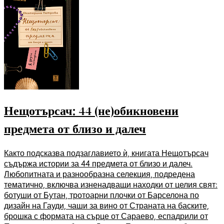
Нещотърсач: 44 (не)обикновени
предмета от близо и далеч
Както подсказва подзаглавието ѝ, книгата Нещотърсач
съдържа истории за 44 предмета от близо и далеч.
Любопитната и разнообразна селекция, подредена
тематично, включва изненадващи находки от целия свят:
ботуши от Бутан, тротоарни плочки от Барселона по
дизайн на Гауди, чаши за вино от Страната на баските,
брошка с формата на сърце от Сараево, еспадрили от