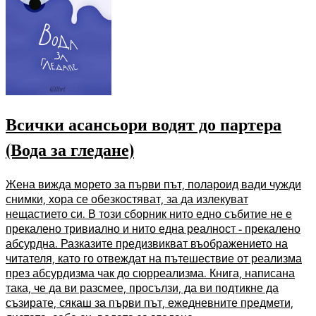
Всички асансьори водят до партера
(Вода за гледане)
Жена вижда морето за първи път, полароид вади чужди
снимки, хора се обезкостяват, за да излекуват
нещастието си. В този сборник нито едно събитие не е
прекалено тривиално и нито една реалност - прекалено
абсурдна. Разказите предизвикват въображението на
читателя, като го отвеждат на пътешествие от реализма
през абсурдизма чак до сюрреализма. Книга, написана
така, че да ви разсмее, просълзи, да ви подтикне да
съзирате, сякаш за първи път, ежедневните предмети,