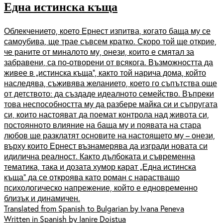
Една истинска къща
Облекчението, което Ернест изпитва, когато баща му се
самоубива, ще трае съвсем кратко. Скоро той ще открие,
че раните от миналото му, онези, които е смятал за
забравени, са по-отворени от всякога. Възможността да
живее в „истинска къща“, както той нарича дома, който
наследява, съживява желанието, което го съпътства още
от детството: да създаде идеалното семейство. Въпреки
това неспособността му да разбере майка си и съпругата
си, които настояват да поемат контрола над живота си,
постоянното влияние на баща му и появата на стара
любов ще разклатят основите на настоящето му – онези,
върху които Ернест възнамерява да изгради новата си
идилична реалност. Както дълбоката и съвременна
тематика, така и дозата хумор карат „Една истинска
къща“ да се откроява като роман с нарастващо
психологическо напрежение, който е едновременно
близък и динамичен.
Translated from Spanish to Bulgarian by Ivana Peneva
Written in Spanish by Ianire Doistua