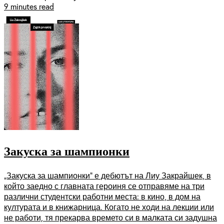
9 minutes read
Закуска за шампионки
„Закуска за шампионки“ е дебютът на Лиу Закрайшек, в
който заедно с главната героиня се отправяме на три
различни студентски работни места: в кино, в дом на
културата и в книжарница. Когато не ходи на лекции или
не работи, тя прекарва времето си в малката си задушна