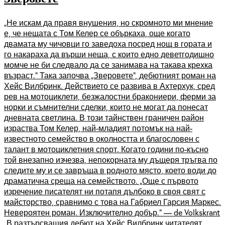
„Не искам да правя внушения, но скромното ми мнение
е, че нещата с Том Келер се объркаха, още когато
двамата му чичовци го заведоха посред нощ в гората и
го накараха да върши неща, с които едно деветгодишно
момче не би следвало да се занимава на такава крехка
възраст.“ Така започва „Зверовете“, дебютният роман на
Хейс Вилбринк. Действието се развива в Ахтерхук, сред
рев на мотоциклети, безжалостни бракониери, ферми за
норки и съмнителни сделки, които не могат да понесат
дневната светлина. В този тайнствен граничен район
израства Том Келер, най-младият потомък на най-
известното семейство в околността и благословен с
талант в мотоциклетния спорт. Когато години по-късно
той внезапно изчезва, непокорната му дъщеря тръгва по
следите му и се завръща в родното място, което води до
драматична среща на семейството. „Още с първото
изречение писателят ни потапя дълбоко в своя свят с
майсторство, сравнимо с това на Габриел Гарсия Маркес.
Невероятен роман. Изключително добър.“ — de Volkskrant
„В разтърсващия дебют на Хейс Вилбринк читателят