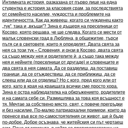
Интимната история, разказана от първо лице на една
студентка е история за класовия срам, за последствията
от семейното насилие, чуждостта и проблемите на
идентичността. Как да живееш, когато си чужденец както
„тук“, така и „вкъщи“? Зина е дъщеря на преселници от
Косово, която решава, че ще следва. Когато се мести от
малък словенски град в Любляна, в общежитие, търси
пътя си в световете, които я определят. Двата свята за
нея са този тук – Словения, и онзи в Косово, двата свята
са също между нея и родителите ѝ, а също така между
нея и нейните (преселници от другаде) и словенците и
два свята в нея самата. Да се разделиш, да поставиш
граници, да се отъждествиш, да се приближиш, да се
слееш или да се отделиш? Но с кого, пред кого или от
кого, като в края на краищата всички сме просто хора.
Зина е остра наблюдателка на обкръжението, родителите
и на самата себе си. Размишлява за това коя всъщност е
тя. Мечтае за собствено място, свят, с повече прегръдки
и без насилие. По-малко патриархални примери, които да
пренесе във все по-самостоятелния си живот, ще ѝ бъде
по-добре. Добре осъзнава, че житейския си път чертаеш
сам. Поне от момента, в който се противопоставиш на