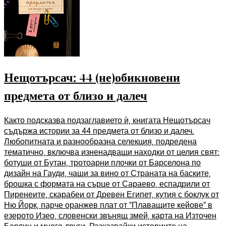
Нещотърсач: 44 (не)обикновени
предмета от близо и далеч
Както подсказва подзаглавието ѝ, книгата Нещотърсач
съдържа истории за 44 предмета от близо и далеч.
Любопитната и разнообразна селекция, подредена
тематично, включва изненадващи находки от целия свят:
ботуши от Бутан, тротоарни плочки от Барселона по
дизайн на Гауди, чаши за вино от Страната на баските,
брошка с формата на сърце от Сараево, еспадрили от
Пиренеите, скарабеи от Древен Египет, кутия с боклук от
Ню Йорк, парче оранжев плат от “Плаващите кейове” в
езерото Изео, словенски звънящ змей, карта на Източен
Берлин и много други. Разказвайки историите на