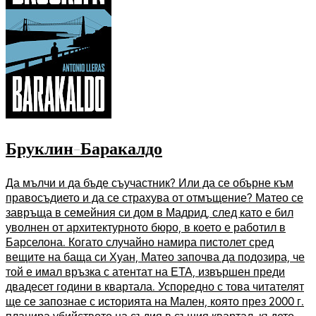
Бруклин-Баракалдо
Да мълчи и да бъде съучастник? Или да се обърне към
правосъдието и да се страхува от отмъщение? Матео се
завръща в семейния си дом в Мадрид, след като е бил
уволнен от архитектурното бюро, в което е работил в
Барселона. Когато случайно намира пистолет сред
вещите на баща си Хуан, Матео започва да подозира, че
той е имал връзка с атентат на ЕТА, извършен преди
двадесет години в квартала. Успоредно с това читателят
ще се запознае с историята на Мален, която през 2000 г.
планира убийството на съдия в същия квартал, където