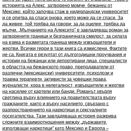
историята на Алекс, затворено момче, бежанец от
Мексико, който започва стаж в нидерландски университет
и се опитва да спаси онова, което може да се спаси. За
да живее, той трябва да говори; за да оцелее, трябва да
мълчи. „Мълчанието на Алексито“ е завладяващ роман за
затворените граници и безграничната смелост, за силата
на езика и размитата граница между извършители и
жертви. Всички герои в тази книга са измислени. Фактите
не са. Книгата е резултат от дългогодишни проучвания и
истории на бежанци или депортирани лица, специалисти
в областта на бежанското право, преподаватели от
различни (мексикански) университети, психолози и
травма терапевти, активисти за човешки права,
журналисти, хора в нелегалност, извършители и жертви
на насилие от картели или банди. Романът хвърля
светлина върху влиянието на правителствата върху
гражданите, както и върху насилието, свързано с
разпространението на наркотици и сексуалните
посегателства. Тази завладяваща история разкрива
сложните взаимоотношения между „държавите,
използващи наркотици“ като Мексико и Европа –