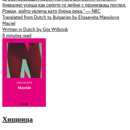
буквално усеща как селото го дебне с пронизващ поглед.
Роман, който увлича като бурна река.“ — NRC
Translated from Dutch to Bulgarian by Elissaveta Manolova
Maciel
Written in Dutch by Gijs Wilbrink
8 minutes read
Хищница