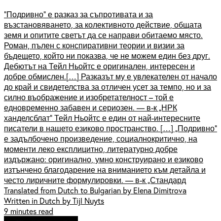
“Подривно” е разказ за съпротивата и за
възстановяването, за колективното действие, общата
земя и опитите светът да се направи обитаемо място.
Роман, пълен с конспиративни теории и визии за
бъдещето, който ни показва, че не можем един без друг.
Дебютът на Тейл Ньойтс е оригинален, интересен и
добре обмислен.[…] Разказът му е увлекателен от начало
до край и свидетелства за отличен усет за темпо, но и за
силно въображение и изобретателност – той е
едновременно забавен и сериозен. — в-к „НРК
ханделсблат” Тейл Ньойтс е един от най-интересните
писатели в нашето езиково пространство. […] „Подривно”
е задълбочено произведение, социалнокритично, на
моменти леко експлицитно, литературно добре
издържано: оригинално, умно конструирано и езиково
изтънчено благодарение на вниманието към детайла и
често лиричните формулировки. — в-к „Стандард
Translated from Dutch to Bulgarian by Elena Dimitrova
Written in Dutch by Tijl Nuyts
9 minutes read