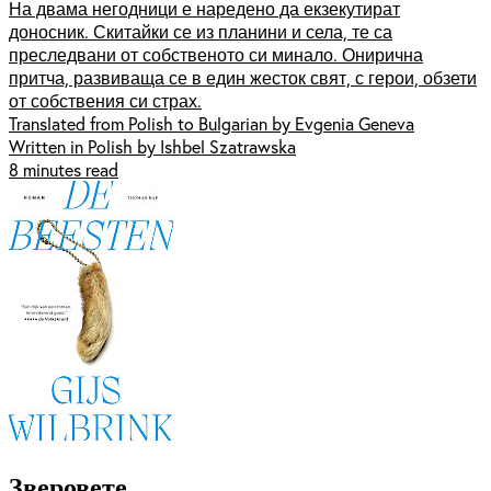
На двама негодници е наредено да екзекутират
доносник. Скитайки се из планини и села, те са
преследвани от собственото си минало. Онирична
притча, развиваща се в един жесток свят, с герои, обзети
от собствения си страх.
Translated from Polish to Bulgarian by Evgenia Geneva
Written in Polish by Ishbel Szatrawska
8 minutes read
Зверовете