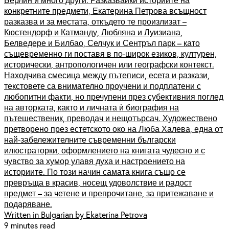
конкретните предмети, Екатерина Петрова всъщност
разказва и за местата, откъдето те произлизат –
Кюстендорф и Катманду, Любляна и Луизиана,
Белведере и Билбао, Селчук и Сентръл парк – като
същевременно ги поставя в по-широк езиков, културен,
исторически, антропологичен или географски контекст.
Находчива смесица между пътеписи, есета и разкази,
текстовете са внимателно проучени и подплатени с
любопитни факти, но пречупени през субективния поглед
на авторката, както и личната ѝ биография на
пътешественик, преводач и нещотърсач. Художествено
претворено през естетското око на Люба Халева, една от
най-забележителните съвременни български
илюстраторки, оформлението на книгата чудесно и с
чувство за хумор улавя духа и настроението на
историите. По този начин самата книга също се
превръща в красив, носещ удоволствие и радост
предмет – за четене и препрочитане, за притежаване и
подаряване.
Written in Bulgarian by Ekaterina Petrova
9 minutes read