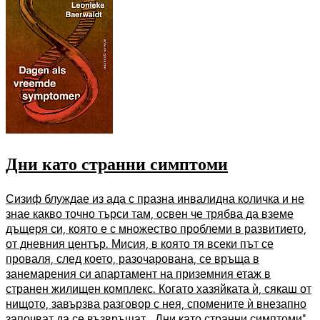
Дни като странни симптоми
Сизиф блуждае из ада с празна инвалидна количка и не
знае какво точно търси там, освен че трябва да вземе
дъщеря си, която е с множество проблеми в развитието,
от дневния център. Мисия, в която тя всеки път се
проваля, след което, разочарована, се връща в
занемарения си апартамент на приземния етаж в
странен жилищен комплекс. Когато хазяйката ѝ, сякаш от
нищото, завързва разговор с нея, спомените ѝ внезапно
започват да се възвръщат. „Дни като странни симптоми”