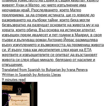
живеят Хуан и Матео, но чието изпълнение има
неочакван край. Разследването, което Матео
предприема, за да открие истината, ще го доведе до
разкриването на дълбоки тайни, които биха могли
безвъзвратно да разрушат основите на живота му и на
хората, които обича. Въз основа на истински атентат,
извършен преди двадесет и пет години в Мадрид, в своя
първи и вълнуващ роман Антонио Йерас размишлява
върху изкуплението и възможността да промениш живота
си. И върху това как десетилетия след края на ЕТА
жертвите и извършителите се опитват да възстановят
живота си след общо минало, белязано от насилие и
отмъщение.
Translated from Spanish to Bulgarian by Ivana Peneva
Written in Spanish by Antonio Lleras
9 minutes read