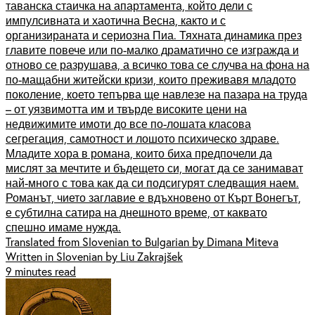
таванска стаичка на апартамента, който дели с
импулсивната и хаотична Весна, както и с
организираната и сериозна Пиа. Тяхната динамика през
главите повече или по-малко драматично се изгражда и
отново се разрушава, а всичко това се случва на фона на
по-мащабни житейски кризи, които преживавя младото
поколение, което тепърва ще навлезе на пазара на труда
– от уязвимотта им и твърде високите цени на
недвижимите имоти до все по-лошата класова
сегрегация, самотност и лошото психическо здраве.
Младите хора в романа, които биха предпочели да
мислят за мечтите и бъдещето си, могат да се занимават
най-много с това как да си подсигурят следващия наем.
Романът, чието заглавие е вдъхновено от Кърт Вонегът,
е субтилна сатира на днешното време, от каквато
спешно имаме нужда.
Translated from Slovenian to Bulgarian by Dimana Miteva
Written in Slovenian by Liu Zakrajšek
9 minutes read