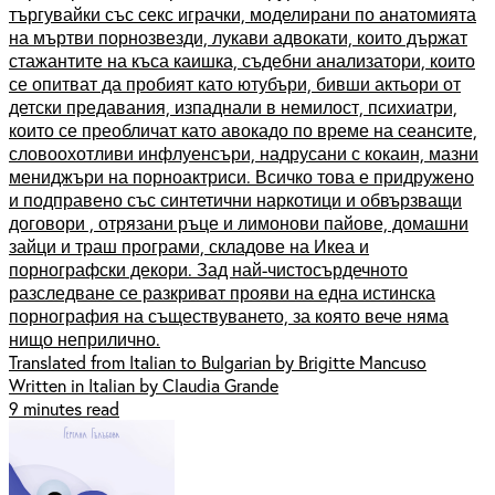
търгувайки със секс играчки, моделирани по анатомията
на мъртви порнозвезди, лукави адвокати, които държат
стажантите на къса каишка, съдебни анализатори, които
се опитват да пробият като ютубъри, бивши актьори от
детски предавания, изпаднали в немилост, психиатри,
които се преобличат като авокадо по време на сеансите,
словоохотливи инфлуенсъри, надрусани с кокаин, мазни
мениджъри на порноактриси. Всичко това е придружено
и подправено със синтетични наркотици и обвързващи
договори , отрязани ръце и лимонови пайове, домашни
зайци и траш програми, складове на Икеа и
порнографски декори. Зад най-чистосърдечното
разследване се разкриват прояви на една истинска
порнография на съществуването, за която вече няма
нищо неприлично.
Translated from Italian to Bulgarian by Brigitte Mancuso
Written in Italian by Claudia Grande
9 minutes read