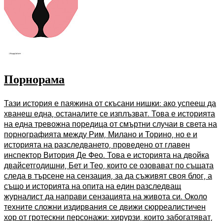
Порнорама
Тази история е паяжина от скъсани нишки: ако успееш да
хванеш една, останалите се изплъзват. Това е историята
на една тревожна поредица от смъртни случаи в света на
порнографията между Рим, Милано и Торино, но е и
историята на разследването, проведено от главен
инспектор Витория Де Фео. Това е историята на двойка
двайсетгодишни, Бет и Тео, които се озовават по същата
следа в търсене на сензация, за да съживят своя блог, а
също и историята на опита на един разследващ
журналист да направи сензацията на живота си. Около
техните сложни издирвания се движи сюрреалистичен
хор от гротескни персонажи: хирурзи, които забогатяват,