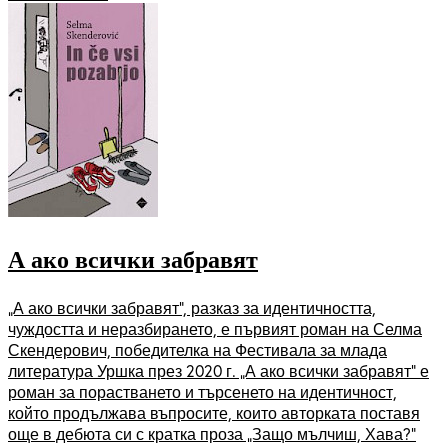
А ако всички забравят
„А ако всички забравят“, разказ за идентичността,
чуждостта и неразбирането, е първият роман на Селма
Скендерович, победителка на Фестивала за млада
литература Уршка през 2020 г. „А ако всички забравят“ е
роман за порастването и търсенето на идентичност,
който продължава въпросите, които авторката поставя
още в дебюта си с кратка проза „Защо мълчиш, Хава?“