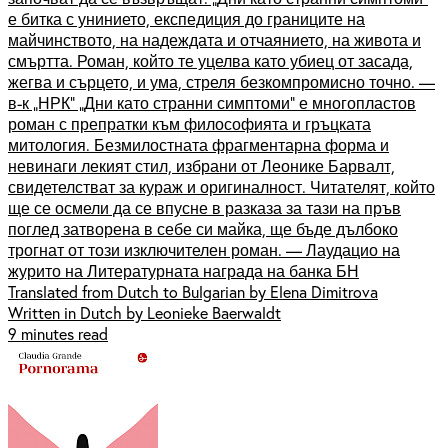
е битка с унинието, експедиция до границите на
майчинството, на надеждата и отчаянието, на живота и
смъртта. Роман, който те уцелва като убиец от засада,
жегва и сърцето, и ума, стреля безкомпромисно точно. —
в-к „НРК” „Дни като странни симптоми” е многопластов
роман с препратки към философията и гръцката
митология. Безмилостната фрагментарна форма и
невинаги лекият стил, избрани от Леонике Барвалт,
свидетелстват за кураж и оригиналност. Читателят, който
ще се осмели да се впусне в разказа за тази на пръв
поглед затворена в себе си майка, ще бъде дълбоко
трогнат от този изключителен роман. — Лаудацио на
журито на Литературната награда на банка БН
Translated from Dutch to Bulgarian by Elena Dimitrova
Written in Dutch by Leonieke Baerwaldt
9 minutes read