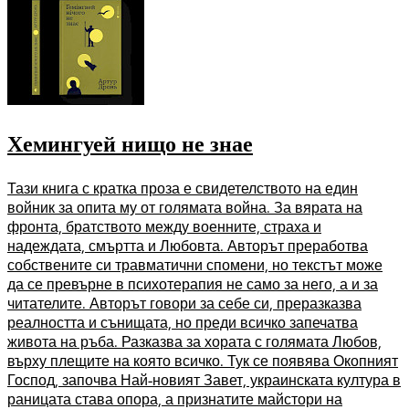
Хемингуей нищо не знае
Тази книга с кратка проза е свидетелството на един
войник за опита му от голямата война. За вярата на
фронта, братството между военните, страха и
надеждата, смъртта и Любовта. Авторът преработва
собствените си травматични спомени, но текстът може
да се превърне в психотерапия не само за него, а и за
читателите. Авторът говори за себе си, преразказва
реалността и сънищата, но преди всичко запечатва
живота на ръба. Разказва за хората с голямата Любов,
върху плещите на която всичко. Тук се появява Окопният
Господ, започва Най-новият Завет, украинската култура в
раницата става опора, а признатите майстори на