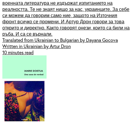
военната литература не издържат изпитанието на
реалността. Те не знаят нищо за нас, украинците. За себе
си можем да говорим само ние, защото на Източния
фронт всичко се промени. И Артур Дрон говори за това
открито и директно. Както говорят онези, които са били на
ръба. И са се върнали.
Translated from Ukrainian to Bulgarian by Dayana Gocova
Written in Ukrainian by Artur Dron
10 minutes read