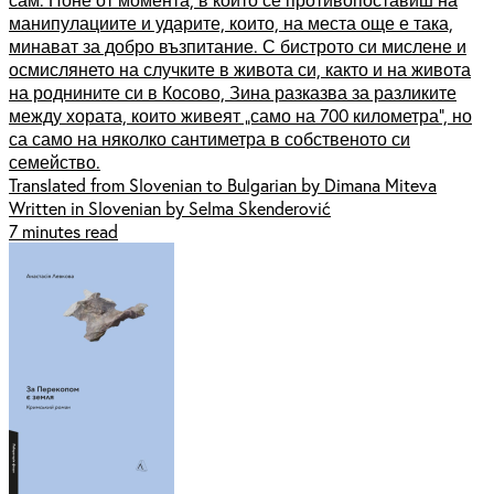
манипулациите и ударите, които, на места още е така,
минават за добро възпитание. С бистрото си мислене и
осмислянето на случките в живота си, както и на живота
на роднините си в Косово, Зина разказва за разликите
между хората, които живеят „само на 700 километра“, но
са само на няколко сантиметра в собственото си
семейство.
Translated from Slovenian to Bulgarian by Dimana Miteva
Written in Slovenian by Selma Skenderović
7 minutes read