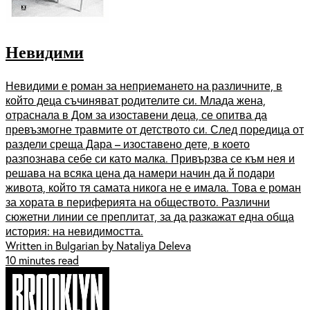
Невидими
Невидими е роман за неприемането на различните, в
който деца съчиняват родителите си. Млада жена,
отраснала в Дом за изоставени деца, се опитва да
превъзмогне травмите от детството си. След поредица от
раздели среща Дара – изоставено дете, в което
разпознава себе си като малка. Привързва се към нея и
решава на всяка цена да намери начин да й подари
живота, който тя самата никога не е имала. Това е роман
за хората в периферията на обществото. Различни
сюжетни линии се преплитат, за да разкажат една обща
история: на невидимостта.
Written in Bulgarian by Nataliya Deleva
10 minutes read