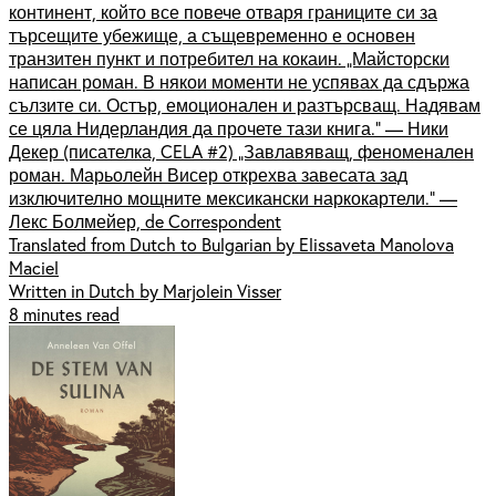
континент, който все повече отваря границите си за
търсещите убежище, а същевременно е основен
транзитен пункт и потребител на кокаин. „Майсторски
написан роман. В някои моменти не успявах да сдържа
сълзите си. Остър, емоционален и разтърсващ. Надявам
се цяла Нидерландия да прочете тази книга.“ — Ники
Декер (писателка, CELA #2) „Завлавяващ, феноменален
роман. Марьолейн Висер открехва завесата зад
изключително мощните мексикански наркокартели.“ —
Лекс Болмейер, de Correspondent
Translated from Dutch to Bulgarian by Elissaveta Manolova
Maciel
Written in Dutch by Marjolein Visser
8 minutes read