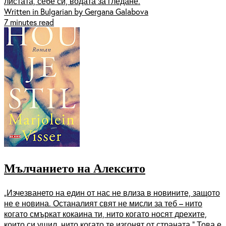
листата, себе си, водата за гледане.
Written in Bulgarian by Gergana Galabova
7 minutes read
Мълчанието на Алексито
„Изчезването на един от нас не влиза в новините, защото
не е новина. Останалият свят не мисли за теб – нито
когато смъркат кокаина ти, нито когато носят дрехите,
които си ушил, нито когато те изгонят от страната.“ Това е